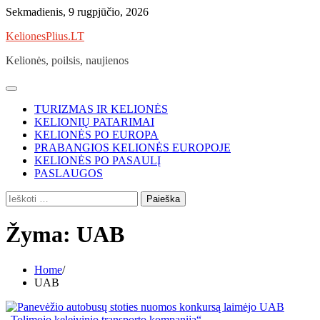
Skip
Sekmadienis, 9 rugpjūčio, 2026
to
KelionesPlius.LT
content
Kelionės, poilsis, naujienos
TURIZMAS IR KELIONĖS
KELIONIŲ PATARIMAI
KELIONĖS PO EUROPA
PRABANGIOS KELIONĖS EUROPOJE
KELIONĖS PO PASAULĮ
PASLAUGOS
Ieškoti:
Žyma:
UAB
Home
UAB