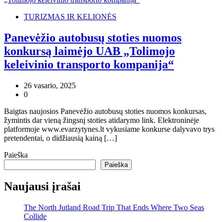
TURIZMAS IR KELIONĖS
Panevėžio autobusų stoties nuomos
konkursą laimėjo UAB „Tolimojo
keleivinio transporto kompanija“
26 vasario, 2025
0
Baigtas naujosios Panevėžio autobusų stoties nuomos konkursas,
žymintis dar vieną žingsnį stoties atidarymo link. Elektroninėje
platformoje www.evarzytynes.lt vykusiame konkurse dalyvavo trys
pretendentai, o didžiausią kainą […]
Paieška
Paieška
Naujausi įrašai
The North Jutland Road Trip That Ends Where Two Seas
Collide