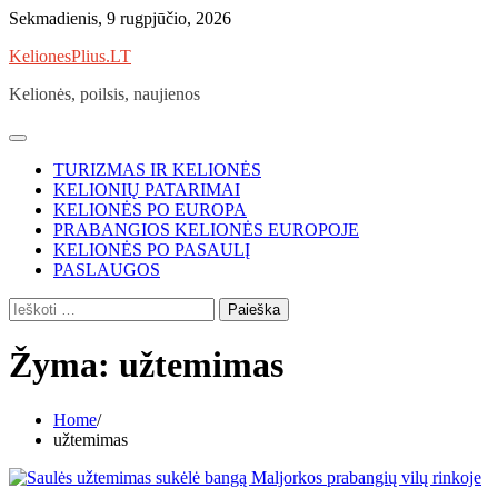
Skip
Sekmadienis, 9 rugpjūčio, 2026
to
KelionesPlius.LT
content
Kelionės, poilsis, naujienos
TURIZMAS IR KELIONĖS
KELIONIŲ PATARIMAI
KELIONĖS PO EUROPA
PRABANGIOS KELIONĖS EUROPOJE
KELIONĖS PO PASAULĮ
PASLAUGOS
Ieškoti:
Žyma:
užtemimas
Home
užtemimas