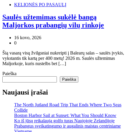
KELIONĖS PO PASAULĮ
Saulės užtemimas sukėlė bangą
Maljorkos prabangių vilų rinkoje
16 kovo, 2026
0
Šią vasarą visų žvilgsniai nukreipti į Balearų salas – saulės įvykis,
vykstantis tik kartą per 400 metų! 2026 m. Saulės užtemimas
Maljorkoje, kuris nustelbs bet […]
Paieška
Paieška
Naujausi įrašai
The North Jutland Road Trip That Ends Where Two Seas
Collide
Boston Harbor Sail at Sunset: What You Should Know
Ko iš jūsų reikalauja golfo turas Naujojoje Zelandijoje
Prabangus sveikatingumo ir augalinis maistas centriniame
Vietname