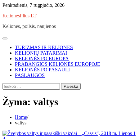
Skip
Penktadienis, 7 rugpjūčio, 2026
to
KelionesPlius.LT
content
Kelionės, poilsis, naujienos
TURIZMAS IR KELIONĖS
KELIONIŲ PATARIMAI
KELIONĖS PO EUROPA
PRABANGIOS KELIONĖS EUROPOJE
KELIONĖS PO PASAULĮ
PASLAUGOS
Ieškoti:
Žyma:
valtys
Home
valtys