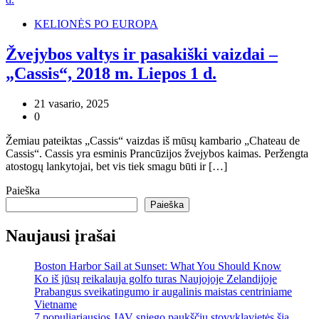
KELIONĖS PO EUROPA
Žvejybos valtys ir pasakiški vaizdai –
„Cassis“, 2018 m. Liepos 1 d.
21 vasario, 2025
0
Žemiau pateiktas „Cassis“ vaizdas iš mūsų kambario „Chateau de
Cassis“. Cassis yra esminis Prancūzijos žvejybos kaimas. Peržengta
atostogų lankytojai, bet vis tiek smagu būti ir […]
Paieška
Paieška
Naujausi įrašai
Boston Harbor Sail at Sunset: What You Should Know
Ko iš jūsų reikalauja golfo turas Naujojoje Zelandijoje
Prabangus sveikatingumo ir augalinis maistas centriniame
Vietname
7 populiariausios JAV sniego paukščių stovyklavietės šią