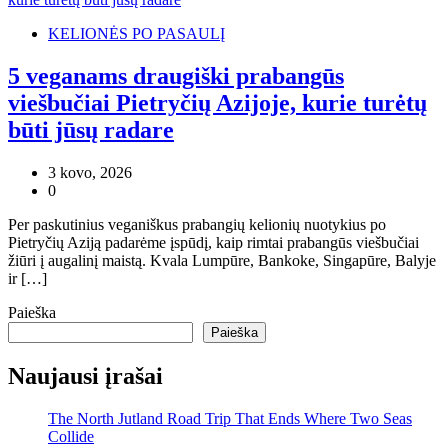
KELIONĖS PO PASAULĮ
5 veganams draugiški prabangūs
viešbučiai Pietryčių Azijoje, kurie turėtų
būti jūsų radare
3 kovo, 2026
0
Per paskutinius veganiškus prabangių kelionių nuotykius po
Pietryčių Aziją padarėme įspūdį, kaip rimtai prabangūs viešbučiai
žiūri į augalinį maistą. Kvala Lumpūre, Bankoke, Singapūre, Balyje
ir […]
Paieška
Paieška
Naujausi įrašai
The North Jutland Road Trip That Ends Where Two Seas
Collide