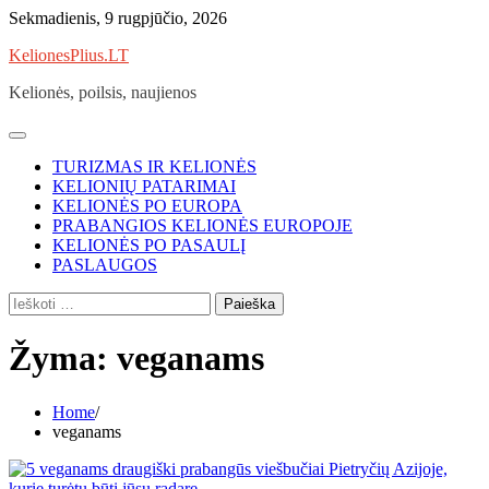
Skip
Sekmadienis, 9 rugpjūčio, 2026
to
KelionesPlius.LT
content
Kelionės, poilsis, naujienos
TURIZMAS IR KELIONĖS
KELIONIŲ PATARIMAI
KELIONĖS PO EUROPA
PRABANGIOS KELIONĖS EUROPOJE
KELIONĖS PO PASAULĮ
PASLAUGOS
Ieškoti:
Žyma:
veganams
Home
veganams