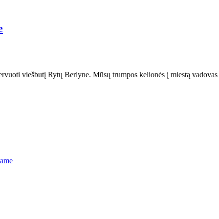
e
zervuoti viešbutį Rytų Berlyne. Mūsų trumpos kelionės į miestą vadovas
name