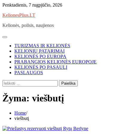
Skip
Penktadienis, 7 rugpjūčio, 2026
to
KelionesPlius.LT
content
Kelionės, poilsis, naujienos
TURIZMAS IR KELIONĖS
KELIONIŲ PATARIMAI
KELIONĖS PO EUROPA
PRABANGIOS KELIONĖS EUROPOJE
KELIONĖS PO PASAULĮ
PASLAUGOS
Ieškoti:
Žyma:
viešbutį
Home
viešbutį