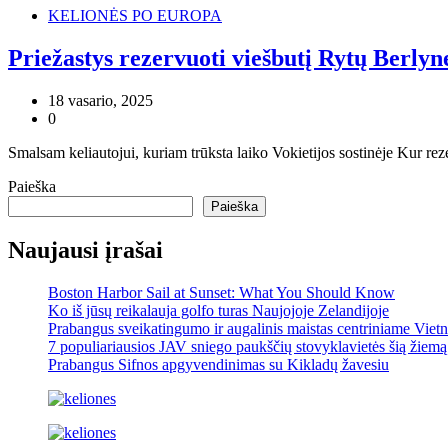
KELIONĖS PO EUROPA
Priežastys rezervuoti viešbutį Rytų Berlyn
18 vasario, 2025
0
Smalsam keliautojui, kuriam trūksta laiko Vokietijos sostinėje Kur re
Paieška
Paieška
Naujausi įrašai
Boston Harbor Sail at Sunset: What You Should Know
Ko iš jūsų reikalauja golfo turas Naujojoje Zelandijoje
Prabangus sveikatingumo ir augalinis maistas centriniame Viet
7 populiariausios JAV sniego paukščių stovyklavietės šią žiemą
Prabangus Sifnos apgyvendinimas su Kikladų žavesiu