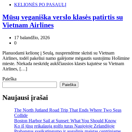
KELIONĖS PO PASAULĮ
Mūsų veganiška verslo klasės patirtis su
Vietnam Airlines
17 balandžio, 2026
0
Planuodami kelionę į Seulą, nusprendėme skristi su Vietnam
Airlines, todėl pakeliui namo galėjome mėgautis sustojimu Hošimine
mieste. Niekada neskridę aukščiausios klasės kajutėse su Vietnam
Airlines, […]
Paieška
Paieška
Naujausi įrašai
The North Jutland Road Trip That Ends Where Two Seas
Collide
Boston Harbor Sail at Sunset: What You Should Know
Ko iš jūsų reikalauja golfo turas Naujojoje Zelandijoje
Prabangus sveikatingumo ir augalinis maistas centriniame