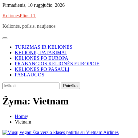
Skip
Pirmadienis, 10 rugpjūčio, 2026
to
KelionesPlius.LT
content
Kelionės, poilsis, naujienos
TURIZMAS IR KELIONĖS
KELIONIŲ PATARIMAI
KELIONĖS PO EUROPA
PRABANGIOS KELIONĖS EUROPOJE
KELIONĖS PO PASAULĮ
PASLAUGOS
Ieškoti:
Žyma:
Vietnam
Home
Vietnam