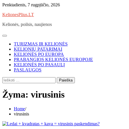
Skip
Penktadienis, 7 rugpjūčio, 2026
to
KelionesPlius.LT
content
Kelionės, poilsis, naujienos
TURIZMAS IR KELIONĖS
KELIONIŲ PATARIMAI
KELIONĖS PO EUROPA
PRABANGIOS KELIONĖS EUROPOJE
KELIONĖS PO PASAULĮ
PASLAUGOS
Ieškoti:
Žyma:
virusinis
Home
virusinis