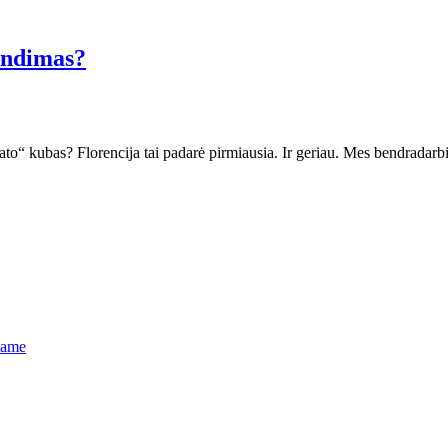
kendimas?
to“ kubas? Florencija tai padarė pirmiausia. Ir geriau. Mes bendradarb
name