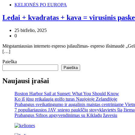
KELIONĖS PO EUROPA
Ledai + kvadratas + kava = virusinis pas
25 birželio, 2025
0
Mėgstamiausias interneto espreso įsilaužimas- espreso išsimaudė „Gela
[…]
Paieška
Paieška
Naujausi įrašai
Boston Harbor Sail at Sunset: What You Should Know
Ko iš jūsų reikalauja golfo turas Naujojoje Zelandijoje
Prabangus sveikatingumo ir augalinis maistas centriniame Viet
7 populiariausios JAV sniego paukščių stovyklavietės šią žiemą
Prabangus Sifnos apgyvendinimas su Kikladų žavesiu