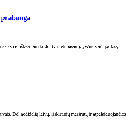
a prabanga
irtas asmeniškesniam būdui tyrinėti pasaulį. „Windstar“ parkas,
vais. Dėl nedidelių laivų, išskirtinių maršrutų ir atpalaiduojančios