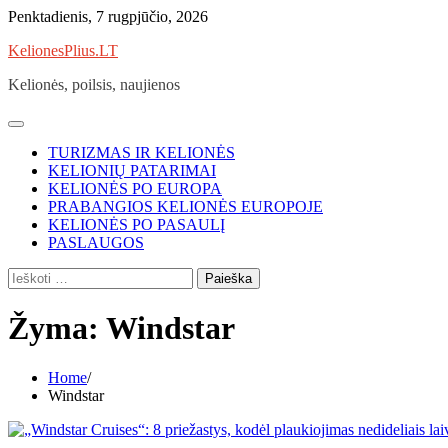
Skip
Penktadienis, 7 rugpjūčio, 2026
to
KelionesPlius.LT
content
Kelionės, poilsis, naujienos
TURIZMAS IR KELIONĖS
KELIONIŲ PATARIMAI
KELIONĖS PO EUROPA
PRABANGIOS KELIONĖS EUROPOJE
KELIONĖS PO PASAULĮ
PASLAUGOS
Ieškoti:
Žyma:
Windstar
Home
Windstar