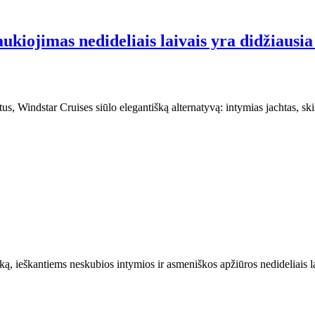
aukiojimas nedideliais laivais yra didžiausi
us, Windstar Cruises siūlo elegantišką alternatyvą: intymias jachtas, sk
ą, ieškantiems neskubios intymios ir asmeniškos apžiūros nedideliais lai