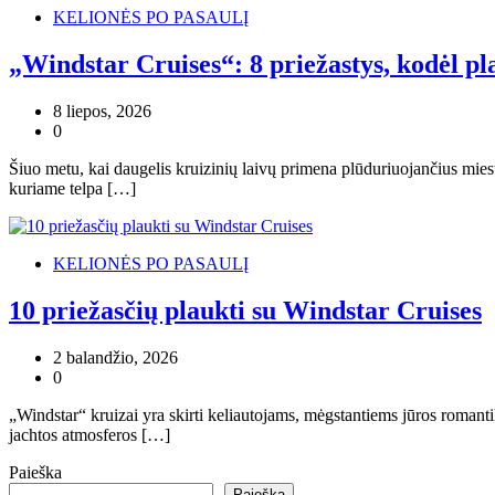
KELIONĖS PO PASAULĮ
„Windstar Cruises“: 8 priežastys, kodėl pl
8 liepos, 2026
0
Šiuo metu, kai daugelis kruizinių laivų primena plūduriuojančius miest
kuriame telpa […]
KELIONĖS PO PASAULĮ
10 priežasčių plaukti su Windstar Cruises
2 balandžio, 2026
0
„Windstar“ kruizai yra skirti keliautojams, mėgstantiems jūros romantik
jachtos atmosferos […]
Paieška
Paieška