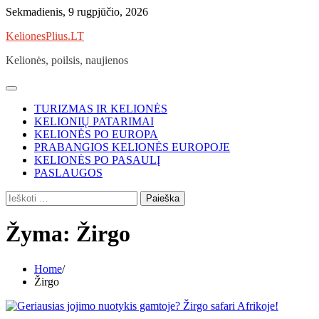
Skip
Sekmadienis, 9 rugpjūčio, 2026
to
KelionesPlius.LT
content
Kelionės, poilsis, naujienos
TURIZMAS IR KELIONĖS
KELIONIŲ PATARIMAI
KELIONĖS PO EUROPA
PRABANGIOS KELIONĖS EUROPOJE
KELIONĖS PO PASAULĮ
PASLAUGOS
Ieškoti:
Žyma:
Žirgo
Home
Žirgo