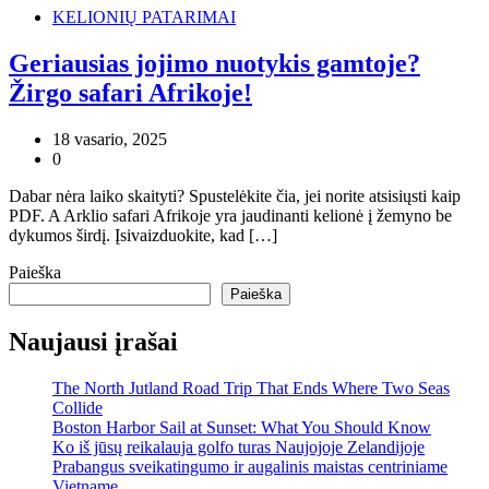
KELIONIŲ PATARIMAI
Geriausias jojimo nuotykis gamtoje?
Žirgo safari Afrikoje!
18 vasario, 2025
0
Dabar nėra laiko skaityti? Spustelėkite čia, jei norite atsisiųsti kaip
PDF. A Arklio safari Afrikoje yra jaudinanti kelionė į žemyno be
dykumos širdį. Įsivaizduokite, kad […]
Paieška
Paieška
Naujausi įrašai
The North Jutland Road Trip That Ends Where Two Seas
Collide
Boston Harbor Sail at Sunset: What You Should Know
Ko iš jūsų reikalauja golfo turas Naujojoje Zelandijoje
Prabangus sveikatingumo ir augalinis maistas centriniame
Vietname