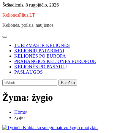
Skip
Šeštadienis, 8 rugpjūčio, 2026
to
KelionesPlius.LT
content
Kelionės, poilsis, naujienos
TURIZMAS IR KELIONĖS
KELIONIŲ PATARIMAI
KELIONĖS PO EUROPA
PRABANGIOS KELIONĖS EUROPOJE
KELIONĖS PO PASAULĮ
PASLAUGOS
Ieškoti:
Žyma:
žygio
Home
žygio