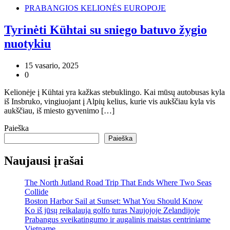
PRABANGIOS KELIONĖS EUROPOJE
Tyrinėti Kühtai su sniego batuvo žygio
nuotykiu
15 vasario, 2025
0
Kelionėje į Kühtai yra kažkas stebuklingo. Kai mūsų autobusas kyla
iš Insbruko, vingiuojant į Alpių kelius, kurie vis aukščiau kyla vis
aukščiau, iš miesto gyvenimo […]
Paieška
Paieška
Naujausi įrašai
The North Jutland Road Trip That Ends Where Two Seas
Collide
Boston Harbor Sail at Sunset: What You Should Know
Ko iš jūsų reikalauja golfo turas Naujojoje Zelandijoje
Prabangus sveikatingumo ir augalinis maistas centriniame
Vietname