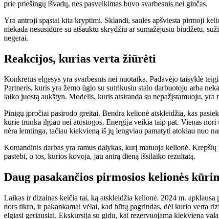
prie priešingų išvadų, nes pasveikimas buvo svarbesnis nei ginčas.
Yra antroji spąstai kita kryptimi. Sklandi, saulės apšviesta pirmoji ke
niekada nesusidūrė su atšauktu skrydžiu ar sumažėjusiu biudžetu, sužino
negerai.
Reakcijos, kurias verta žiūrėti
Konkretus elgesys yra svarbesnis nei nuotaika. Padavėjo taisyklė teigia,
Partneris, kuris yra žemo ūgio su sutrikusiu stalo darbuotoju arba nekan
laiko juostą aukštyn. Modelis, kuris atsiranda su nepažįstamuoju, yra 
Pinigų įpročiai pasirodo greitai. Bendra kelionė atskleidžia, kas pasie
kurie trunka ilgiau nei atostogos. Energija veikia taip pat. Vienas nor
nėra lemtinga, tačiau kiekvieną iš jų lengviau pamatyti atokiau nuo n
Komandinis darbas yra ramus dalykas, kurį matuoja kelionė. Krepšių neši
pastebi, o tos, kurios kovoja, jau antrą dieną išsilaiko rezultatą.
Daug pasakančios pirmosios kelionės kūri
Laikas ir dizainas keičia tai, ką atskleidžia kelionė. 2024 m. apkla
nors tikro, ir pakankamai vėlai, kad būtų pagrindas, dėl kurio verta ri
elgiasi geriausiai. Ekskursija su gidu, kai rezervuojama kiekviena valan