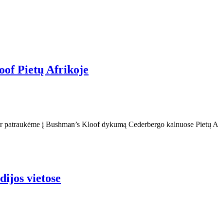
of Pietų Afrikoje
nę ir patraukėme į Bushman’s Kloof dykumą Cederbergo kalnuose Pietų A
dijos vietose