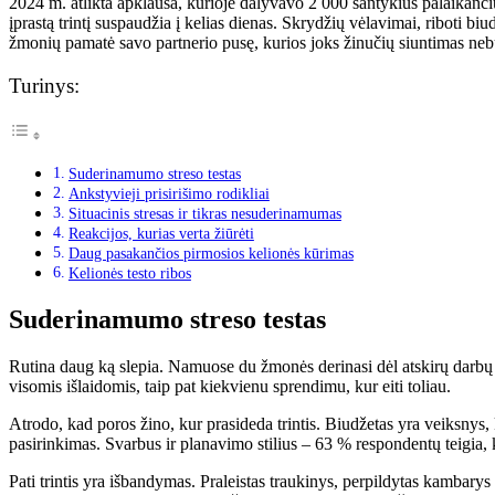
2024 m. atlikta apklausa, kurioje dalyvavo 2 000 santykius palaikanči
įprastą trintį suspaudžia į kelias dienas. Skrydžių vėlavimai, riboti 
žmonių pamatė savo partnerio pusę, kurios joks žinučių siuntimas nebūt
Turinys:
Suderinamumo streso testas
Ankstyvieji prisirišimo rodikliai
Situacinis stresas ir tikras nesuderinamumas
Reakcijos, kurias verta žiūrėti
Daug pasakančios pirmosios kelionės kūrimas
Kelionės testo ribos
Suderinamumo streso testas
Rutina daug ką slepia. Namuose du žmonės derinasi dėl atskirų darbų ir
visomis išlaidomis, taip pat kiekvienu sprendimu, kur eiti toliau.
Atrodo, kad poros žino, kur prasideda trintis. Biudžetas yra veiksnys,
pasirinkimas. Svarbus ir planavimo stilius – 63 % respondentų teigia, kad
Pati trintis yra išbandymas. Praleistas traukinys, perpildytas kambary