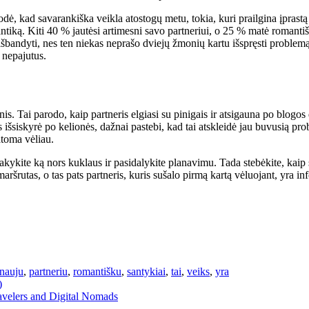
ė, kad savarankiška veikla atostogų metu, tokia, kuri prailgina įprastą
tiką. Kiti 40 % jautėsi artimesni savo partneriui, o 25 % matė romantiš
 išbandyti, nes ten niekas neprašo dviejų žmonių kartu išspręsti problem
 nepajutus.
ltinis. Tai parodo, kaip partneris elgiasi su pinigais ir atsigauna po blo
 išsiskyrė po kelionės, dažnai pastebi, kad tai atskleidė jau buvusią pr
atoma vėliau.
kykite ką nors kuklaus ir pasidalykite planavimu. Tada stebėkite, kaip
aršrutas, o tas pats partneris, kuris sušalo pirmą kartą vėluojant, yra in
nauju
,
partneriu
,
romantišku
,
santykiai
,
tai
,
veiks
,
yra
)
avelers and Digital Nomads