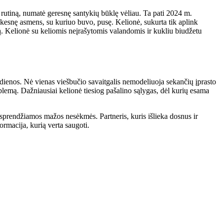
 rutiną, numatė geresnę santykių būklę vėliau. Ta pati 2024 m.
kesnę asmens, su kuriuo buvo, pusę. Kelionė, sukurta tik aplink
ą. Kelionė su keliomis neįrašytomis valandomis ir kukliu biudžetu
gos dienos. Nė vienas viešbučio savaitgalis nemodeliuoja sekančių įprasto
oblemą. Dažniausiai kelionė tiesiog pašalino sąlygas, dėl kurių esama
 sprendžiamos mažos nesėkmės. Partneris, kuris išlieka dosnus ir
formacija, kurią verta saugoti.