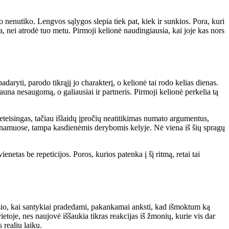
o nenutiko. Lengvos sąlygos slepia tiek pat, kiek ir sunkios. Pora, kuri
a, nei atrodė tuo metu. Pirmoji kelionė naudingiausia, kai joje kas nors
daryti, parodo tikrąjį jo charakterį, o kelionė tai rodo kelias dienas.
gauna nesaugomą, o galiausiai ir partneris. Pirmoji kelionė perkelia tą
neteisingas, tačiau išlaidų įpročių neatitikimas numato argumentus,
avus namuose, tampa kasdienėmis derybomis kelyje. Nė viena iš šių spragų
etas be repeticijos. Poros, kurios patenka į šį ritmą, retai tai
sio, kai santykiai pradedami, pakankamai anksti, kad išmoktum ką
etoje, nes naujovė iššaukia tikras reakcijas iš žmonių, kurie vis dar
 realiu laiku.