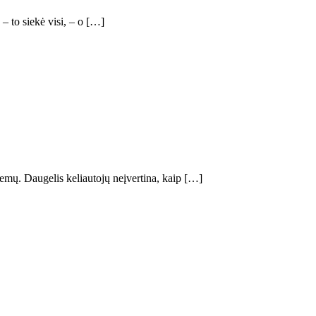
 – to siekė visi, – o […]
istemų. Daugelis keliautojų neįvertina, kaip […]