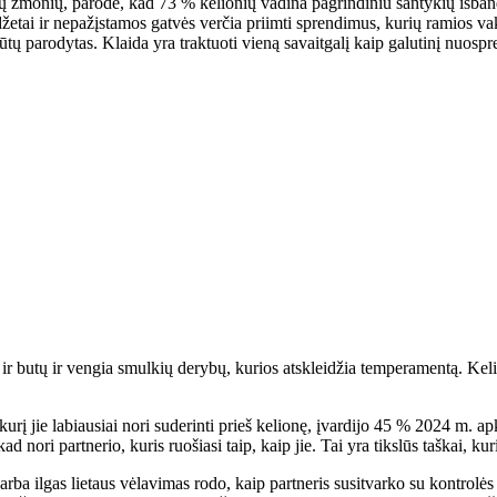
ų žmonių, parodė, kad 73 % kelionių vadina pagrindiniu santykių išband
biudžetai ir nepažįstamos gatvės verčia priimti sprendimus, kurių ramio
ų parodytas. Klaida yra traktuoti vieną savaitgalį kaip galutinį nuospr
 butų ir vengia smulkių derybų, kurios atskleidžia temperamentą. Kelion
 kurį jie labiausiai nori suderinti prieš kelionę, įvardijo 45 % 2024 m. 
 nori partnerio, kuris ruošiasi taip, kaip jie. Tai yra tikslūs taškai, kuri
s arba ilgas lietaus vėlavimas rodo, kaip partneris susitvarko su kontro