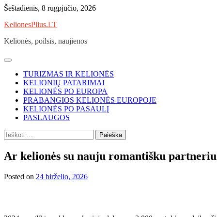
Skip
Šeštadienis, 8 rugpjūčio, 2026
to
KelionesPlius.LT
content
Kelionės, poilsis, naujienos
TURIZMAS IR KELIONĖS
KELIONIŲ PATARIMAI
KELIONĖS PO EUROPA
PRABANGIOS KELIONĖS EUROPOJE
KELIONĖS PO PASAULĮ
PASLAUGOS
Ieškoti:
Ar kelionės su nauju romantišku partneriu y
Posted on
24 birželio, 2026