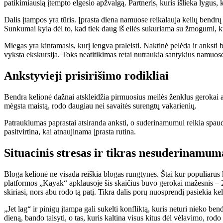
patikimiausią įtempto elgesio apžvalgą. Partneris, kuris išlieka lygus, k
Dalis įtampos yra tūris. Įprasta diena namuose reikalauja kelių bendrų s
Sunkumai kyla dėl to, kad tiek daug iš eilės sukuriama su žmogumi, kur
Miegas yra kintamasis, kurį lengva praleisti. Naktinė pelėda ir anksti 
vyksta ekskursija. Toks neatitikimas retai nutraukia santykius namuose
Ankstyvieji prisirišimo rodikliai
Bendra kelionė dažnai atskleidžia pirmuosius meilės ženklus gerokai ank
mėgsta maistą, rodo daugiau nei savaitės surengtų vakarienių.
Patrauklumas paprastai atsiranda anksti, o suderinamumui reikia spaudi
pasitvirtina, kai atnaujinama įprasta rutina.
Situacinis stresas ir tikras nesuderinamum
Bloga kelionė ne visada reiškia blogas rungtynes. Štai kur populiarus 
platformos „Kayak“ apklausoje šis skaičius buvo gerokai mažesnis – 2
skiriasi, nors abu rodo tą patį. Tikra dalis porų nuosprendį pasiekia k
„Jet lag“ ir pinigų įtampa gali sukelti konfliktą, kuris neturi nieko ben
dieną, bando taisyti, o tas, kuris kaltina visus kitus dėl vėlavimo, rod