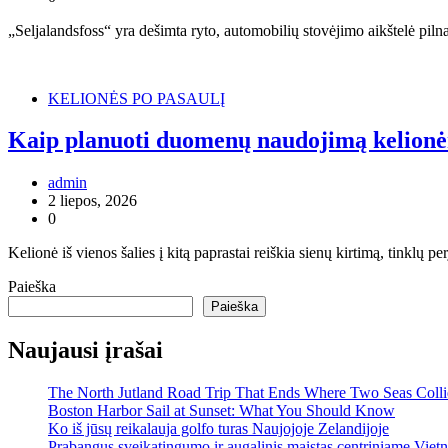
„Seljalandsfoss“ yra dešimta ryto, automobilių stovėjimo aikštelė pilna. 
KELIONĖS PO PASAULĮ
Kaip planuoti duomenų naudojimą kelion
admin
2 liepos, 2026
0
Kelionė iš vienos šalies į kitą paprastai reiškia sienų kirtimą, tinklų 
Paieška
Paieška
Naujausi įrašai
The North Jutland Road Trip That Ends Where Two Seas Coll
Boston Harbor Sail at Sunset: What You Should Know
Ko iš jūsų reikalauja golfo turas Naujojoje Zelandijoje
Prabangus sveikatingumo ir augalinis maistas centriniame Viet