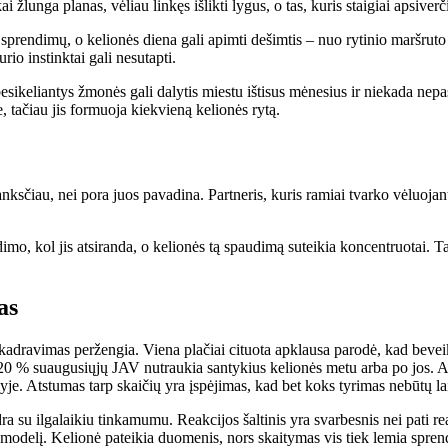
ai žlunga planas, vėliau linkęs išlikti lygus, o tas, kuris staigiai apsive
prendimų, o kelionės diena gali apimti dešimtis – nuo ​​rytinio maršruto 
io instinktai gali nesutapti.
besikeliantys žmonės gali dalytis miestu ištisus mėnesius ir niekada nepa
, tačiau jis formuoja kiekvieną kelionės rytą.
sčiau, nei pora juos pavadina. Partneris, kuris ramiai tvarko vėluojantį
mo, kol jis atsiranda, o kelionės tą spaudimą suteikia koncentruotai. T
as
kadravimas peržengia. Viena plačiai cituota apklausa parodė, kad beveik
0 % suaugusiųjų JAV nutraukia santykius kelionės metu arba po jos. Ab
elyje. Atstumas tarp skaičių yra įspėjimas, kad bet koks tyrimas nebūtų l
dra su ilgalaikiu tinkamumu. Reakcijos šaltinis yra svarbesnis nei pati rea
o modelį. Kelionė pateikia duomenis, nors skaitymas vis tiek lemia sprend