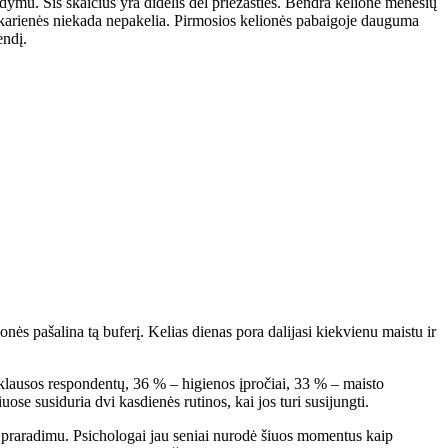
ymu. Šis skaičius yra didelis dėl priežasties. Bendra kelionė mėnesių
s vakarienės niekada nepakelia. Pirmosios kelionės pabaigoje dauguma
endį.
ės pašalina tą buferį. Kelias dienas pora dalijasi kiekvienu maistu ir
apklausos respondentų, 36 % – higienos įpročiai, 33 % – maisto
uose susiduria dvi kasdienės rutinos, kai jos turi susijungti.
lės praradimu. Psichologai jau seniai nurodė šiuos momentus kaip