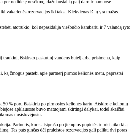
rčia per nedidelę nesėkmę, dažniausiai tą patį daro ir namuose.
iki vakarienės rezervacijos iki taksi. Kiekvienas iš jų yra mažas.
stebėti atotrūkio, kol nepasidalija viešbučio kambariu ir 7 valandą ryto
 traukinį, išskirsto paskutinį vandens butelį arba prisimena, kaip
ai, ką žmogus pastebi apie partnerį pirmos kelionės metu, paprastai
 50 % porų išsiskiria po pirmosios kelionės kartu. Atskiroje kelionių
iejose apklausose buvo matuojami skirtingi dalykai, todėl skaičiai
aikomas nusistovėjusiu.
kcija. Partneris, kuris atsiprašo po įtemptos popietės ir prisitaiko kitą
imą. Tas pats ginčas dėl praleistos rezervacijos gali palikti dvi poras