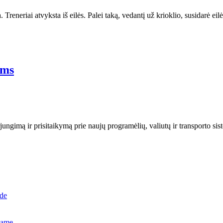
Treneriai atvyksta iš eilės. Palei taką, vedantį už krioklio, susidarė eilė
ėms
perjungimą ir prisitaikymą prie naujų programėlių, valiutų ir transporto s
ide
name