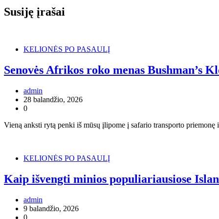
įrašų
Susiję įrašai
KELIONĖS PO PASAULĮ
Senovės Afrikos roko menas Bushman’s Klo
admin
28 balandžio, 2026
0
Vieną anksti rytą penki iš mūsų įlipome į safario transporto priemo
KELIONĖS PO PASAULĮ
Kaip išvengti minios populiariausiose Islan
admin
9 balandžio, 2026
0