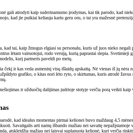
lionė gali atrodyti kaip suderinamumo įrodymas, kai tik parodo, kad niek
jo, kad jie puikiai keliauja kartu geru oru, o tai yra mažesnė pretenzij
 kad tai, kaip žmogus elgiasi su personalu, kuris už juos nieko negali pa
trus lėtam vairuotojui, rodo versiją, kurią paprastai slepia. Svetimieji 
modelis, kurį partneris paveldi po metų.
kia čekį ir kas veda asmeninį visų išlaidų apskaitą. Nė vienas iš jų nėra 
i užpildyto grafiko, o kitas nori lėto ryto, o skirtumas, kuris atrodė ž
amų.
ojimas ir užduočių dalijimas judrioje stotyje verčia porą veikti kaip vien
mas
usa parodė, kad idealus momentas pirmai kelionei buvo maždaug 4,5 mėne
zikuoti. Savaitgalis arti namų išbando mažiau nei savaitę nepažįstamoje vi
da, atskleidžia mažiau nei laisvai suplanuota kelionė, kuri verčia rinktis