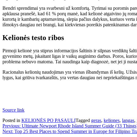
Bendri sprendimai yra svarbesni už komfortą. Tyrimai su poromis parod
apklausa pranešė, kad 61 % porų manė, kad kelionė atgaivino jų roman
kurortą ir kambarių aptarnavimą, slepia pačius dalykus, kuriuos verta
išmokys daugiau nei brangi, kai kiekvienas poreikis patenkinamas dar
Kelionės testo ribos
Pirmoji kelionė yra stiprus informacijos šaltinis ir silpnas verdiktų ša
gyvenimo metų, įskaitant ligas ir vaikų auginimo darbus. Poros, kurios
problema nebuvo matoma. Tai naudinga kaip diagnozė, net jei ji nust
Racionalus kelionių naudojimas yra vienas išbandymas iš kelių. Užsisa
lygus, kai griūva tvarkaraštis, yra vertas daugiau nei nepriekaištingas m
Source link
Posted in
KELIONĖS PO PASAULĮ
Tagged
geras
,
keliones
,
langas
,
Navigacija
Previous:
Ultimate Newport Rhode Island Summer Guide (33 Things
Next:
Top 25 Best Places to Spend Summer in Europe for Filipino Tr
tarp