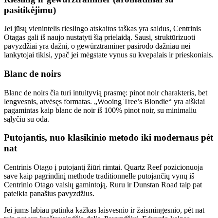
pasitikėjimu)
Jei jūsų vienintelis rieslingo atskaitos taškas yra saldus, Centrinis
Otagas gali iš naujo nustatyti šią prielaidą. Sausi, struktūrizuoti
pavyzdžiai yra dažni, o gewürztraminer pasirodo dažniau nei
lankytojai tikisi, ypač jei mėgstate vynus su kvepalais ir prieskoniais.
Blanc de noirs
Blanc de noirs čia turi intuityvią prasmę: pinot noir charakteris, bet
lengvesnis, atvėsęs formatas. „Wooing Tree’s Blondie“ yra aiškiai
pagamintas kaip blanc de noir iš 100% pinot noir, su minimaliu
sąlyčiu su oda.
Putojantis, nuo klasikinio metodo iki modernaus pét
nat
Centrinis Otago į putojantį žiūri rimtai. Quartz Reef pozicionuoja
save kaip pagrindinį methode traditionnelle putojančių vynų iš
Centrinio Otago vaisių gamintoją. Ruru ir Dunstan Road taip pat
pateikia panašius pavyzdžius.
Jei jums labiau patinka kažkas laisvesnio ir žaismingesnio, pét nat