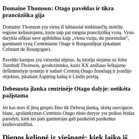
Domaine Thomson: Otago paveldas ir tikra
prancūziška gija
Domaine Thomson yra viena iš labiausiai tenkinančių stotelių
regione keliautojams, kurie taip pat mėgsta prancūzišką vyną. Vyno
darykla aiškiai save apibūdina kaip „viena vizija, du pusrutuliai“,
gaminanti vyną Centriniame Otage ir Burgundijoje (įskaitant
Crémant de Bourgogne).
Paveldo kampas yra vienodai stiprus. Jų istorija siejama su John
Turnbull Thomson, geodezininku, kuris XX amžiaus šeštajame
dešimtmetyje tyrinėjo ir sudarė Centrinį Otago žemėlapį ir įvardijo
objektus, įskaitant Aspiring kalną ir Lindis perėją.
Debesuota įlanka centrinėje Otago dalyje: netikėta
pažįstama
Jei kas nors iš jūsų grupės žino tik Debesų įlanką, skirtą sauvignon
blanc, apsilankymas Centrinio Otago rūsio duryse yra puikus būdas
parodyti, kiek tas pats gamintojas gali pasikeisti pasikeitus
kraštovaizdžiui.
Dienos kelionė ir viešnagė: kiek laiko iš