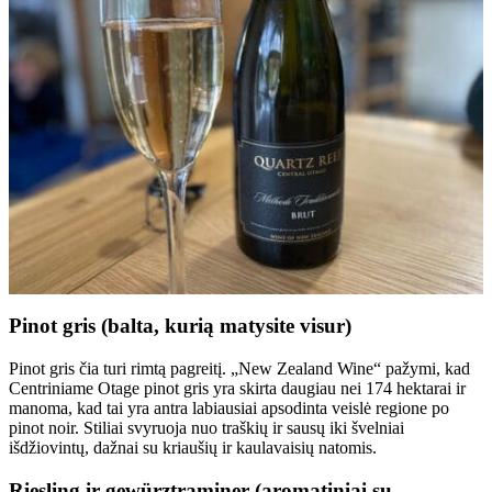
Pinot gris (balta, kurią matysite visur)
Pinot gris čia turi rimtą pagreitį. „New Zealand Wine“ pažymi, kad
Centriniame Otage pinot gris yra skirta daugiau nei 174 hektarai ir
manoma, kad tai yra antra labiausiai apsodinta veislė regione po
pinot noir. Stiliai svyruoja nuo traškių ir sausų iki švelniai
išdžiovintų, dažnai su kriaušių ir kaulavaisių natomis.
Riesling ir gewürztraminer (aromatiniai su