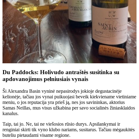
Du Paddocks: Holivudo antraštės susitinka su
apdovanojimus pelniusiais vynais
Ši Alexandra Basin vyninė nepasirodys jokioje degustacinėje
kelionėje, tačiau jos vynai puikuojasi beveik kiekviename vietiniame
meniu, o jos reputacija yra prieš ją, nes jos savininkas, aktorius
Samas Neillas, mus visus užkabina per savo socialinės žiniasklaidos
kanalus.
Taip, tai jo. Ne, tai ne viešosios rūsio durys. Apsilankymai ir
renginiai skirti tik vyno klubo nariams, susitarus. Tačiau mėgaukitės
buteliu pietaudami visame regione.