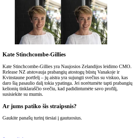
Kate Stinchcombe-Gillies
Kate Stinchcombe-Gillies yra Naujosios Zelandijos leidimo CMO.
Release NZ atstovauja prabangių atostogų būstų Vanakoje ir
Kvinstaune portfelį – jų aistra yra sujungti svečius su viskuo, kas
daro šią pasaulio dalį tokia ypatinga. Jei norėtumėte tapti prabangių
kelionių tinklaraščio svečiu, kad padidintumėte savo profilį,
susisiekite su mumis.
Ar jums patiko šis straipsnis?
Gaukite panašų turinį tiesiai į gautuosius.