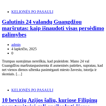
KELIONĖS PO PASAULĮ
Galutinis 24 valandų Guangdžou
maršrutas: kaip išnaudoti visas persėdimo
galimybes
admin
4 lapkričio, 2025
0
Trumpas sustojimas nereiškia, kad praleidote. Mano 24 val
Guangdžou maršrutaspasisemta iš asmeninės patirties, supratau, kad
net vienos dienos užtenka pasimėgauti miesto žavesiu, istorija ir
skoniais. […]
KELIONĖS PO PASAULĮ
10 bevizių Azijos šalių, kuriose Filipinų