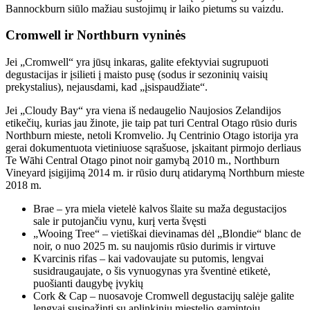
Bannockburn siūlo mažiau sustojimų ir laiko pietums su vaizdu.
Cromwell ir Northburn vyninės
Jei „Cromwell“ yra jūsų inkaras, galite efektyviai sugrupuoti
degustacijas ir įsilieti į maisto pusę (sodus ir sezoninių vaisių
prekystalius), nejausdami, kad „įsispaudžiate“.
Jei „Cloudy Bay“ yra viena iš nedaugelio Naujosios Zelandijos
etikečių, kurias jau žinote, jie taip pat turi Central Otago rūsio duris
Northburn mieste, netoli Kromvelio. Jų Centrinio Otago istorija yra
gerai dokumentuota vietiniuose sąrašuose, įskaitant pirmojo derliaus
Te Wāhi Central Otago pinot noir gamybą 2010 m., Northburn
Vineyard įsigijimą 2014 m. ir rūsio durų atidarymą Northburn mieste
2018 m.
Brae – yra miela vietelė kalvos šlaite su maža degustacijos
sale ir putojančiu vynu, kurį verta švęsti
„Wooing Tree“ – vietiškai dievinamas dėl „Blondie“ blanc de
noir, o nuo 2025 m. su naujomis rūsio durimis ir virtuve
Kvarcinis rifas – kai vadovaujate su putomis, lengvai
susidraugaujate, o šis vynuogynas yra šventinė etiketė,
puošianti daugybę įvykių
Cork & Cap – nuosavoje Cromwell degustacijų salėje galite
lengvai susipažinti su aplinkinių miestelio gamintoju