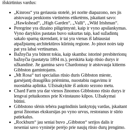
išskirtinius vardus:
„Kinross“ yra geriausia stotelė, jei norite diapazono, nes jis
atstovauja penkioms vietinėms etiketėms, įskaitant savo:
„Hawkshead“, „High Garden“, „Valli“, „Wild Irishman“.
Peregrine yra dizaino piligrimystė, kaip ir vyno apsilankymas.
Vyno daryklos pastatas buvo sukurtas taip, kad sužadintų
sakalo sparną skrendant, ir tai yra vienas iš labiausiai
atpažįstamų architektūros kūrinių regione. Jo pinot noirs taip
pat yra labai vertinamas.
Bažnyčia yra būtent tokia, kaip skamba: istorinė presbiterionų
bažnyčia (pastatyta 1894 m.), perskirta kaip rūsio durys ir
užkandinė. Jie gamina savo Chardonnay ir atstovauja kitiems
Gibbston gamintojams.
„Mt Rosa“ turi specialias rūsio duris Gibbston mieste,
garsėjantį draugišku priėmimu, nuostabiu ragavimu ir
nuostabia aplinka. Užsisakykite iš anksto sezono metu.
Chard Farm yra dar vienos žinomos Gibbstono rūsio durys ir
lengvai pritaikomos prie Kvinstauno kilpos. Užsakymai
būtini.
Gibbstono slėnis tebėra pagrindinis lankytojų vardas, įskaitant
gerai žinomas ekskursijas po vyno urvus, restoranus ir sūrio
patiekalus.
„Rockburn“ jau seniai buvo „Gibbston“ serijos dalis ir
neseniai savo vyninėje perėjo prie naujų rūsio durų įrengimo.