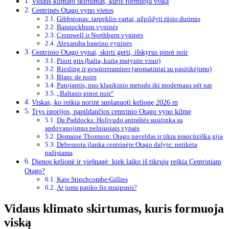
Vidaus klimato skirtumas, kuris formuoja viską
Centrinės Otago vyno vietos
Gibbstonas: tarpeklio vartai, užpildyti rūsio durimis
Bannockburn vyninės
Cromwell ir Northburn vyninės
Alexandra baseino vyninės
Centrinio Otago vynai, skirti gerti, išskyrus pinot noir
Pinot gris (balta, kurią matysite visur)
Riesling ir gewürztraminer (aromatiniai su pasitikėjimu)
Blanc de noirs
Putojantis, nuo klasikinio metodo iki modernaus pét nat
„Baltasis pinot noir“
Viskas, ko reikia norint suplanuoti kelionę 2026 m
Trys istorijos, papildančios centrinio Otago vyno kilmę
Du Paddocks: Holivudo antraštės susitinka su
apdovanojimus pelniusiais vynais
Domaine Thomson: Otago paveldas ir tikra prancūziška gija
Debesuota įlanka centrinėje Otago dalyje: netikėta
pažįstama
Dienos kelionė ir viešnagė: kiek laiko iš tikrųjų reikia Centriniam
Otago?
Kate Stinchcombe-Gillies
Ar jums patiko šis straipsnis?
Vidaus klimato skirtumas, kuris formuoja
viską