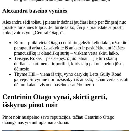
Alexandra baseino vyninės
Alexandra sėdi toliau į pietus ir dažnai jaučiasi kaip per žingsnį nuo
įprastos turistinės kilpos. Jei turite laiko, čia jūs pradedate suprasti,
koks įvairus yra „Central Otago“.
Ruru – puiki vieta Otago centrinio geležinkelio taku, užsukite
paragauti arba užsisakykite iš anksto ir pasidėkite ant lėkštės
prancūziškų ir olandiškų sūrių – viskam verta skirti laiko.
Teisėjas Rokas – pasislėpęs, o juo labiau – jie turi skanų
derliaus asortimentą ir portfelį, kuris taip pat nusipelno jūsų
dėmesio
Thyme Hill – viena iš trijų vyno daryklų Letts Gully Road
gatvėje. Ši vyninė nori užsisakyti iš anksto, tačiau verta sustoti
dėl unikalaus visame baseine esančio merlo.
Centrinio Otago vynai, skirti gerti,
išskyrus pinot noir
Pinot noir nusipelno savo reputacijos, tačiau Centrinio Otago
džiaugsmas yra antraplaniai aktoriai.