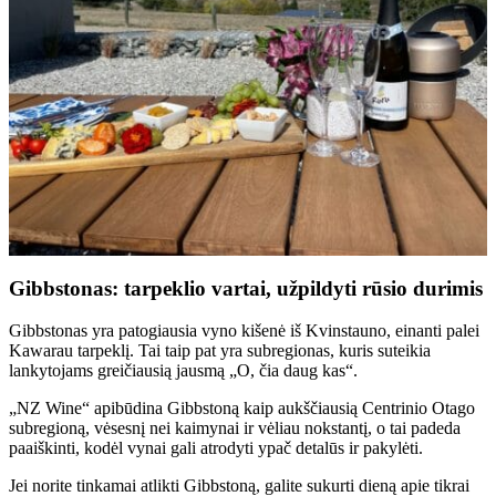
Gibbstonas: tarpeklio vartai, užpildyti rūsio durimis
Gibbstonas yra patogiausia vyno kišenė iš Kvinstauno, einanti palei
Kawarau tarpeklį. Tai taip pat yra subregionas, kuris suteikia
lankytojams greičiausią jausmą „O, čia daug kas“.
„NZ Wine“ apibūdina Gibbstoną kaip aukščiausią Centrinio Otago
subregioną, vėsesnį nei kaimynai ir vėliau nokstantį, o tai padeda
paaiškinti, kodėl vynai gali atrodyti ypač detalūs ir pakylėti.
Jei norite tinkamai atlikti Gibbstoną, galite sukurti dieną apie tikrai