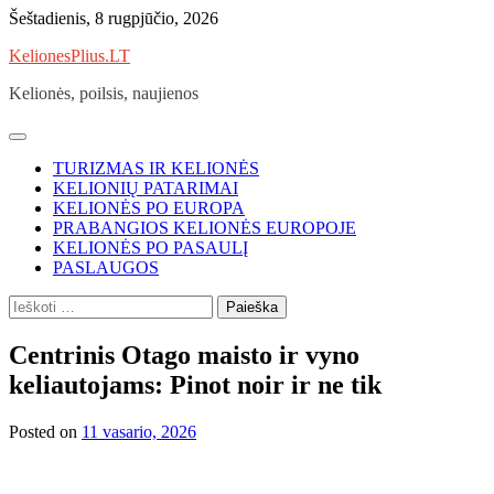
Skip
Šeštadienis, 8 rugpjūčio, 2026
to
KelionesPlius.LT
content
Kelionės, poilsis, naujienos
TURIZMAS IR KELIONĖS
KELIONIŲ PATARIMAI
KELIONĖS PO EUROPA
PRABANGIOS KELIONĖS EUROPOJE
KELIONĖS PO PASAULĮ
PASLAUGOS
Ieškoti:
Centrinis Otago maisto ir vyno
keliautojams: Pinot noir ir ne tik
Posted on
11 vasario, 2026