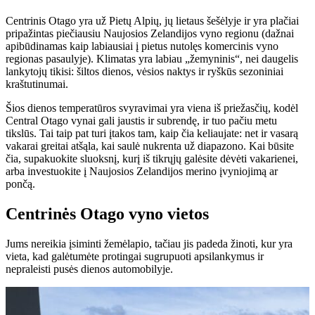
Centrinis Otago yra už Pietų Alpių, jų lietaus šešėlyje ir yra plačiai
pripažintas piečiausiu Naujosios Zelandijos vyno regionu (dažnai
apibūdinamas kaip labiausiai į pietus nutolęs komercinis vyno
regionas pasaulyje). Klimatas yra labiau „žemyninis“, nei daugelis
lankytojų tikisi: šiltos dienos, vėsios naktys ir ryškūs sezoniniai
kraštutinumai.
Šios dienos temperatūros svyravimai yra viena iš priežasčių, kodėl
Central Otago vynai gali jaustis ir subrendę, ir tuo pačiu metu
tikslūs. Tai taip pat turi įtakos tam, kaip čia keliaujate: net ir vasarą
vakarai greitai atšąla, kai saulė nukrenta už diapazono. Kai būsite
čia, supakuokite sluoksnį, kurį iš tikrųjų galėsite dėvėti vakarienei,
arba investuokite į Naujosios Zelandijos merino įvyniojimą ar
pončą.
Centrinės Otago vyno vietos
Jums nereikia įsiminti žemėlapio, tačiau jis padeda žinoti, kur yra
vieta, kad galėtumėte protingai sugrupuoti apsilankymus ir
nepraleisti pusės dienos automobilyje.