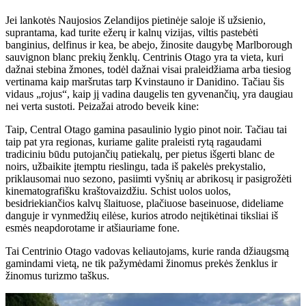
Jei lankotės Naujosios Zelandijos pietinėje saloje iš užsienio,
suprantama, kad turite ežerų ir kalnų vizijas, viltis pastebėti
banginius, delfinus ir kea, be abejo, žinosite daugybę Marlborough
sauvignon blanc prekių ženklų. Centrinis Otago yra ta vieta, kuri
dažnai stebina žmones, todėl dažnai visai praleidžiama arba tiesiog
vertinama kaip maršrutas tarp Kvinstauno ir Danidino. Tačiau šis
vidaus „rojus“, kaip jį vadina daugelis ten gyvenančių, yra daugiau
nei verta sustoti. Peizažai atrodo beveik kine:
Taip, Central Otago gamina pasaulinio lygio pinot noir. Tačiau tai
taip pat yra regionas, kuriame galite praleisti rytą ragaudami
tradiciniu būdu putojančių patiekalų, per pietus išgerti blanc de
noirs, užbaikite įtemptu rieslingu, tada iš pakelės prekystalio,
priklausomai nuo sezono, pasiimti vyšnių ar abrikosų ir pasigrožėti
kinematografišku kraštovaizdžiu. Schist uolos uolos,
besidriekiančios kalvų šlaituose, plačiuose baseinuose, dideliame
danguje ir vynmedžių eilėse, kurios atrodo neįtikėtinai tiksliai iš
esmės neapdorotame ir atšiauriame fone.
Tai Centrinio Otago vadovas keliautojams, kurie randa džiaugsmą
gamindami vietą, ne tik pažymėdami žinomus prekės ženklus ir
žinomus turizmo taškus.