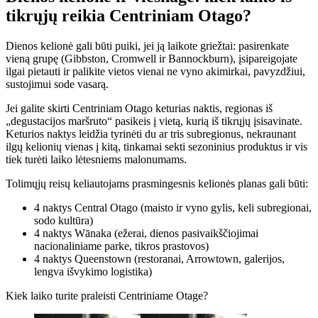
tikrųjų reikia Centriniam Otago?
Dienos kelionė gali būti puiki, jei ją laikote griežtai: pasirenkate
vieną grupę (Gibbston, Cromwell ir Bannockburn), įsipareigojate
ilgai pietauti ir palikite vietos vienai ne vyno akimirkai, pavyzdžiui,
sustojimui sode vasarą.
Jei galite skirti Centriniam Otago keturias naktis, regionas iš
„degustacijos maršruto“ pasikeis į vietą, kurią iš tikrųjų įsisavinate.
Keturios naktys leidžia tyrinėti du ar tris subregionus, nekraunant
ilgų kelionių vienas į kitą, tinkamai sekti sezoninius produktus ir vis
tiek turėti laiko lėtesniems malonumams.
Tolimųjų reisų keliautojams prasmingesnis kelionės planas gali būti:
4 naktys Central Otago (maisto ir vyno gylis, keli subregionai,
sodo kultūra)
4 naktys Wānaka (ežerai, dienos pasivaikščiojimai
nacionaliniame parke, tikros prastovos)
4 naktys Queenstown (restoranai, Arrowtown, galerijos,
lengva išvykimo logistika)
Kiek laiko turite praleisti Centriniame Otage?