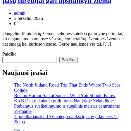
pasų turėtojai gali apsilankyti žiemą
admin
3 birželio, 2026
0
Daugeliui filipiniečių žiemos kelionės suteikia galimybę patirti tai,
ko negauname namuose: vėsesnę temperatūrą, šventines šventes ir
net sniegą kai kuriose vietose. Geros naujienos yra tai, […]
Paieška
Paieška
Naujausi įrašai
The North Jutland Road Trip That Ends Where Two Seas
Collide
Boston Harbor Sail at Sunset: What You Should Know
Ko iš jūsų reikalauja golfo turas Naujojoje Zelandijoje
Prabangus sveikatingumo ir augalinis maistas centriniame
Vietname
7 populiariausios JAV sniego paukščių stovyklavietės šią
žiemą