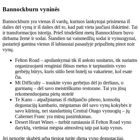
Bannockburn vyninės
Bannockburn yra vienas iš vardų, kuriuos lankytojai prisimena iš
dalies dėl vynų ir iš dalies dėl to, kad pati vieta jaučiasi išskirtinė. Tai
ir transformacijos istorija. Prieš trisdešimt metų Bannockburn buvo
dirbama žemė ir sodai. Šiandien tai vaismedžių sodai ir vynuogynai,
pastarieji gamina vienus iš labiausiai pasaulyje pripažintų pinot noir
vynų.
Felton Road – apsilankymai tik iš anksto susitarus, tik nariams
organizuojami renginiai ištisus metus ir tarptautinis vyno
gerbėjų būrys, kuris siūlo bent butelį su vakariene, kol esate
čia.
Mt Difficulty – traukite vyno gerbėjus dėl jo derliaus, o
gurmanų – dėl savo meistriškumo restorane. Tai yra jūsų
rekomenduojama pietų stotelė
Te Kano – atpažįstamas iš rūdijančio plieno, konsolių
degustacijų kambario, mėgstamas dėl savo vynų kokybės ir
savo kūrinių, nei standartinių Central Otago vynuogių – jų
Cabernet Franc yra mūsų pasirinkimas.
Desert Heart Wines – turbūt ramiausia iš Felton Road vyno
daryklų, vietiniai mėgsta atmosferą taip pat kaip vynus.
Jei nenorite skubėti arba tiesiog turite dieną vyno degustacijai,