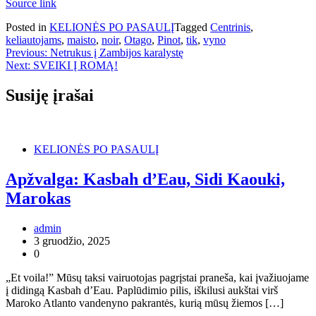
Source link
Posted in
KELIONĖS PO PASAULĮ
Tagged
Centrinis
,
keliautojams
,
maisto
,
noir
,
Otago
,
Pinot
,
tik
,
vyno
Navigacija
Previous:
Netrukus į Zambijos karalystę
Next:
SVEIKI Į ROMĄ!
tarp
įrašų
Susiję įrašai
KELIONĖS PO PASAULĮ
Apžvalga: Kasbah d’Eau, Sidi Kaouki,
Marokas
admin
3 gruodžio, 2025
0
„Et voila!” Mūsų taksi vairuotojas pagrįstai praneša, kai įvažiuojame
į didingą Kasbah d’Eau. Paplūdimio pilis, iškilusi aukštai virš
Maroko Atlanto vandenyno pakrantės, kurią mūsų žiemos […]