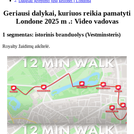
Daugiau įkvėpimo jūsų kelionei į Londoną
Geriausi dalykai, kuriuos reikia pamatyti
Londone 2025 m .: Video vadovas
1 segmentas: istorinis branduolys (Vestminsteris)
Royalty žaidimų aikštelė.