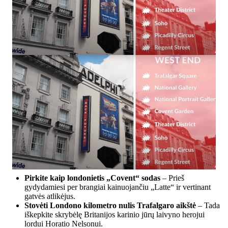
Pirkite kaip londonietis
„Covent“ sodas
– Prieš
gydydamiesi per brangiai kainuojančiu „Latte“ ir vertinant
gatvės atlikėjus.
Stovėti Londono kilometro nulis
Trafalgaro aikštė
– Tada
iškepkite skrybėlę Britanijos karinio jūrų laivyno herojui
lordui Horatio Nelsonui.