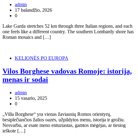
admin
17 balandžio, 2026
0
Lake Garda stretches 52 km through three Italian regions, and each
one feels like a different country. The southern Lombardy shore has
Roman mosaics and […]
KELIONĖS PO EUROPA
Vilos Borghese vadovas Romoje: istorija,
menas ir sodai
admin
15 vasario, 2025
0
„Villa Borghese“ yra vienas žaviausių Romos orientyrų,
besiplečiančios žalios oazės, užpildytos menu, istorija ir grožiu.
Nesvarbu, ar esate meno entuziastas, gamtos mėgėjas, ar tiesiog
ieškote […]