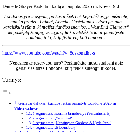
Danielle Strayer
Paskutinį kartą atnaujinta: 2025 m. Kovo 19 d
Londonas yra masyvus, puikus ir šiek tiek beprotiškas, jei nežinote,
nuo ko pradėti. Laimei, Angelas Castellanosas daro jus nuo
karališkųjų rūmų iki maištaujančios istorijos, „West End Glamour“
iki paslėptų kampų, vertų jūsų laiko. Stebėkite tai ir pamatysite
Londoną taip, kaip jis turėtų būti matomas.
https://www.youtube.com/watch?v=8qsgomdhy-s
Nepasirengę rezervuoti turo? Peržiūrėkite mūsų straipsnį apie
geriausias turas Londone, kurį reikia surengti ir kodėl.
Turinys:
Geriausi dalykai, kuriuos reikia pamatyti Londone 2025 m .:
Video vadovas
1 segmentas: istorinis branduolys (Vestminsteris)
2 segmentas: „West End“
3 segmentas: „Kensington Gardens & Hyde Park“
4 segmentas: „Bloomsbury“