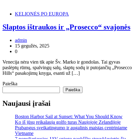
KELIONĖS PO EUROPA
Slaptos ištraukos ir „Prosecco“ svajonės
admin
15 gegužės, 2025
0
Venecija nėra vien tik apie Šv. Marko ir gondolas. Tai gyvas
paslėptų rūmų, spalvingų salų, slaptų sodų ir putojančių „Prosecco
Hills“ pasakojimų knyga, esanti už […]
Paieška
Paieška
Naujausi įrašai
Boston Harbor Sail at Sunset: What You Should Know
Ko iš jūsų reikalauja golfo turas Naujojoje Zelandijoje
Prabangus sveikatingumo ir augalinis maistas centriniame
Vietname
7 populiariausios JAV sniego paukščių stovyklavietės šią