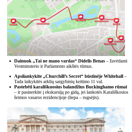
Dainuok „Tai ne mano vardas“
Didelis Benas
– žavėdami
Vestminsterio ir Parlamento aikštės rūmus.
Apsilankykite „Churchill’s Secret“ būstinėje
Whitehall
–
Tada laikykitės arklių sargybinių keitimo 11 val.
Pastebėti karališkuosius balandžius
Buckinghamo rūmai
– ir pasinerkite į ekskursiją po gidą, jei lankotės Karališkosios
šeimos vasaros rezidencijoje (liepa – rugsėjis).