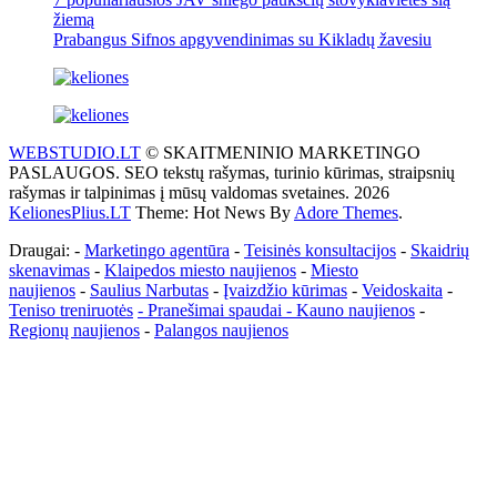
žiemą
Prabangus Sifnos apgyvendinimas su Kikladų žavesiu
WEBSTUDIO.LT
© SKAITMENINIO MARKETINGO
PASLAUGOS. SEO tekstų rašymas, turinio kūrimas, straipsnių
rašymas ir talpinimas į mūsų valdomas svetaines. 2026
KelionesPlius.LT
Theme: Hot News By
Adore Themes
.
Draugai: -
Marketingo agentūra
-
Teisinės konsultacijos
-
Skaidrių
skenavimas
-
Klaipedos miesto naujienos
-
Miesto
naujienos
-
Saulius Narbutas
-
Įvaizdžio kūrimas
-
Veidoskaita
-
Teniso treniruotės
- Pranešimai spaudai -
Kauno naujienos
-
Regionų naujienos
-
Palangos naujienos