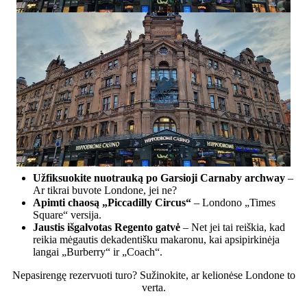
Užfiksuokite nuotrauką po
Garsioji Carnaby archway
–
Ar tikrai buvote Londone, jei ne?
Apimti chaosą
„Piccadilly Circus“
– Londono „Times
Square“ versija.
Jaustis išgalvotas
Regento gatvė
– Net jei tai reiškia, kad
reikia mėgautis dekadentišku makaronu, kai apsipirkinėja
langai „Burberry“ ir „Coach“.
Nepasirengę rezervuoti turo? Sužinokite, ar kelionėse Londone to
verta.