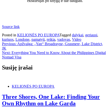
ekskursijas po knygą ir dar daugiau.
Source link
Posted in
KELIONĖS PO EUROPA
Tagged
dalykai
,
geriausi
,
kuriuos
,
Londone
,
pamatyti
,
reikia
,
vadovas
,
Video
Navigacija
Previous:
Apžvalga: „Yan“ Broadrayne, Grasmere, Lake District,
JK
tarp
Next:
Everything You Need to Know About the Philippines Digital
įrašų
Nomad Visa
Susiję įrašai
KELIONĖS PO EUROPA
Three Shores, One Lake: Finding Your
Own Rhythm on Lake Garda