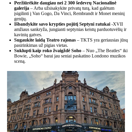
Peržiūrėkite daugiau nei 2 300 šedevrų
Nacionalinė
galerija
– Arba užsisakykite privatų turą, kad galėtum
įsigilinti į Van Gogo, Da Vinci, Rembrandt ir Monet meninį
genijų.
Išbandykite savo krypties pojūtį
Septyni ratukai
-XVII
amžiaus sankryža, jungianti septynias keistų parduotuvėlių ir
kavinių gatves.
Sugaukite laidą
Teatro rajonas
– TKTS yra geriausias jūsų
pasirinkimas už pigias vietas.
Suklupti kaip roko žvaigždė
Soho
– Nuo „The Beatles“ iki
Bowie, „Soho“ barai jau seniai paskatino Londono muzikos
sceną.