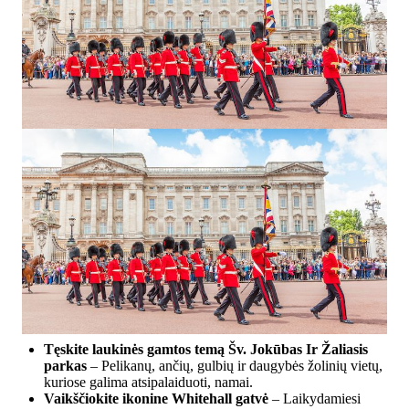
Tęskite laukinės gamtos temą
Šv. Jokūbas
Ir
Žaliasis
parkas
– Pelikanų, ančių, gulbių ir daugybės žolinių vietų,
kuriose galima atsipalaiduoti, namai.
Vaikščiokite ikonine
Whitehall gatvė
– Laikydamiesi