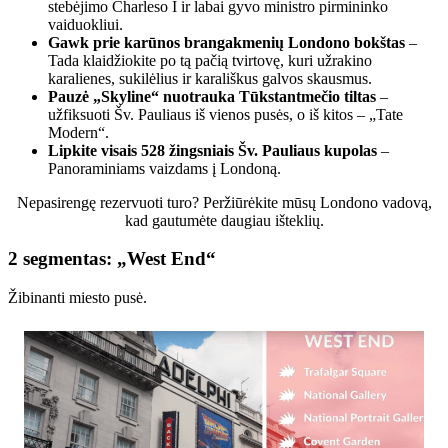
stebėjimo Charleso I ir labai gyvo ministro pirmininko
vaiduokliui.
Gawk prie karūnos brangakmenių
Londono bokštas
–
Tada klaidžiokite po tą pačią tvirtovę, kuri užrakino
karalienes, sukilėlius ir karališkus galvos skausmus.
Pauzė „Skyline“ nuotrauka
Tūkstantmečio tiltas
–
užfiksuoti Šv. Pauliaus iš vienos pusės, o iš kitos – „Tate
Modern“.
Lipkite visais 528 žingsniais
Šv. Pauliaus kupolas
–
Panoraminiams vaizdams į Londoną.
Nepasirengę rezervuoti turo? Peržiūrėkite mūsų Londono vadovą,
kad gautumėte daugiau išteklių.
2 segmentas: „West End“
Žibinanti miesto pusė.