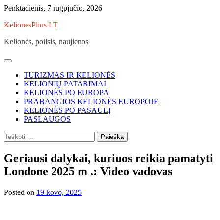
Skip
Penktadienis, 7 rugpjūčio, 2026
to
KelionesPlius.LT
content
Kelionės, poilsis, naujienos
TURIZMAS IR KELIONĖS
KELIONIŲ PATARIMAI
KELIONĖS PO EUROPA
PRABANGIOS KELIONĖS EUROPOJE
KELIONĖS PO PASAULĮ
PASLAUGOS
Ieškoti:
Geriausi dalykai, kuriuos reikia pamatyti
Londone 2025 m .: Video vadovas
Posted on
19 kovo, 2025