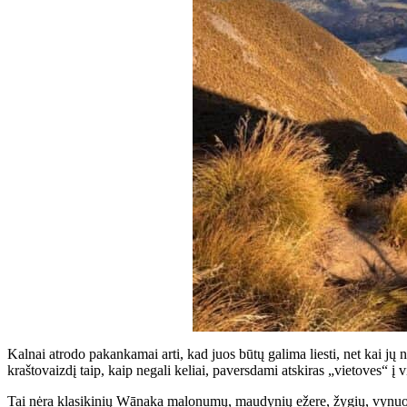
Kalnai atrodo pakankamai arti, kad juos būtų galima liesti, net kai jų n
kraštovaizdį taip, kaip negali keliai, paversdami atskiras „vietoves“ į 
Tai nėra klasikinių Wānaka malonumų, maudynių ežere, žygių, vynuogynų