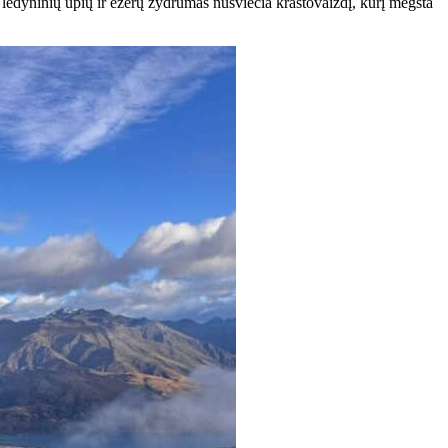
us ledyninių upių ir ežerų žydrumas nušviečia kraštovaizdį, kurį mėgsta