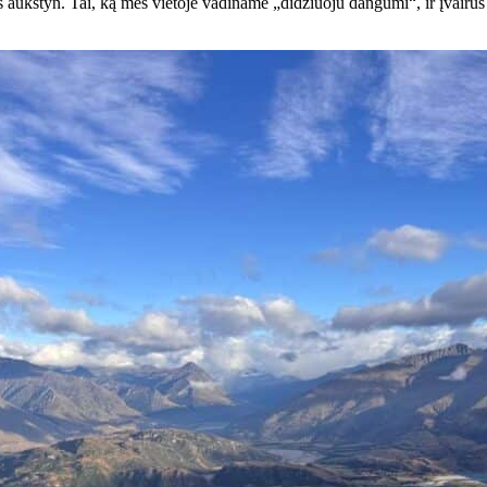
rstas aukštyn. Tai, ką mes vietoje vadiname „didžiuoju dangumi“, ir įvair