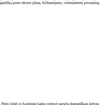
 elegantišką pusės dienos planą. Keliautojams, vertinantiems privatumą,
ą. Pietų Alpės ir Aspiringo kalno vietovė garsėja dramatiškais ledynų