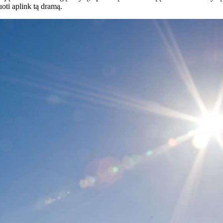
uoti aplink tą dramą.