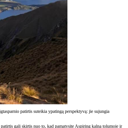
gtasparnio patirtis suteikia ypatingą perspektyvą: jie sujungia
irtis gali skirtis nuo to, kad pamatysite Aspiring kalną tolumoje ir