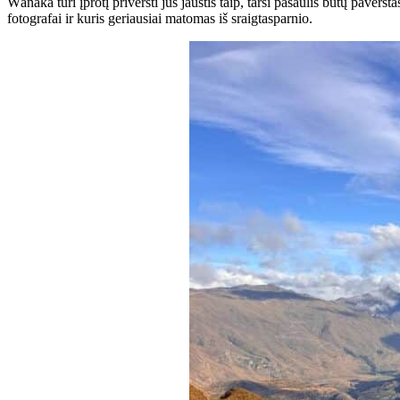
Wānaka turi įprotį priversti jus jaustis taip, tarsi pasaulis būtų pave
fotografai ir kuris geriausiai matomas iš sraigtasparnio.