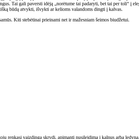
angus. Tai gali paversti idėją „norėtume tai padaryti, bet tai per toli“ į
tišką būdą atvykti, išvykti ar kelioms valandoms dingti į kalvas.
šsamūs. Kiti stebėtinai prieinami net ir mažesniam šeimos biudžetui.
utojų renkasi vaizdingą skrydį, apimantį nusileidimą į kalnus arba ledyn