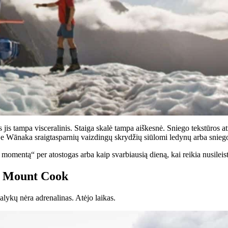
s jis tampa visceralinis. Staiga skalė tampa aiškesnė. Sniego tekstūros at
yje Wānaka sraigtasparnių vaizdingų skrydžių siūlomi ledynų arba sniego
o momentą“ per atostogas arba kaip svarbiausią dieną, kai reikia nusileist
ki Mount Cook
lykų nėra adrenalinas. Atėjo laikas.