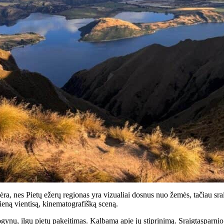
ėra, nes Pietų ežerų regionas yra vizualiai dosnus nuo žemės, tačiau srai
vieną vientisą, kinematografišką sceną.
, ilgų pietų pakeitimas. Kalbama apie jų stiprinimą. Sraigtasparnio pat