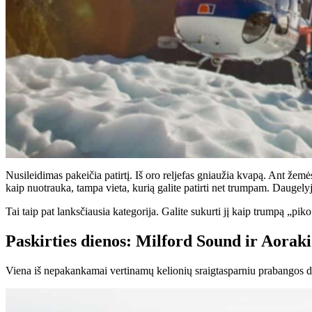
Nusileidimas pakeičia patirtį. Iš oro reljefas gniaužia kvapą. Ant žemė
kaip nuotrauka, tampa vieta, kurią galite patirti net trumpam. Daugel
Tai taip pat lanksčiausia kategorija. Galite sukurti jį kaip trumpą „pik
Paskirties dienos: Milford Sound ir Aora
Viena iš nepakankamai vertinamų kelionių sraigtasparniu prabangos da