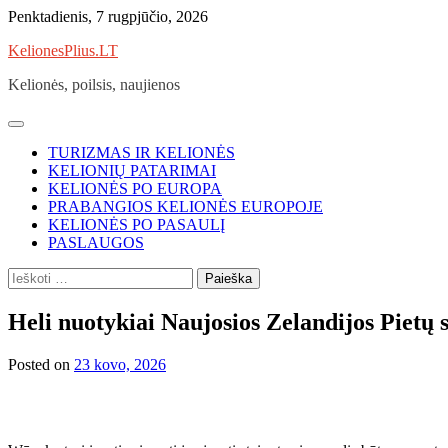
Skip
Penktadienis, 7 rugpjūčio, 2026
to
KelionesPlius.LT
content
Kelionės, poilsis, naujienos
TURIZMAS IR KELIONĖS
KELIONIŲ PATARIMAI
KELIONĖS PO EUROPA
PRABANGIOS KELIONĖS EUROPOJE
KELIONĖS PO PASAULĮ
PASLAUGOS
Ieškoti:
Heli nuotykiai Naujosios Zelandijos Pietų s
Posted on
23 kovo, 2026