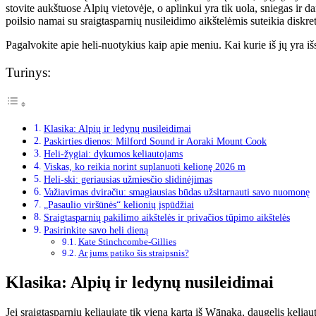
stovite aukštuose Alpių vietovėje, o aplinkui yra tik uola, sniegas ir d
poilsio namai su sraigtasparnių nusileidimo aikštelėmis suteikia diskre
Pagalvokite apie heli-nuotykius kaip apie meniu. Kai kurie iš jų yra i
Turinys:
Klasika: Alpių ir ledynų nusileidimai
Paskirties dienos: Milford Sound ir Aoraki Mount Cook
Heli-žygiai: dykumos keliautojams
Viskas, ko reikia norint suplanuoti kelionę 2026 m
Heli-ski: geriausias užmiesčio slidinėjimas
Važiavimas dviračiu: smagiausias būdas užsitarnauti savo nuomonę
„Pasaulio viršūnės“ kelionių įspūdžiai
Sraigtasparnių pakilimo aikštelės ir privačios tūpimo aikštelės
Pasirinkite savo heli dieną
Kate Stinchcombe-Gillies
Ar jums patiko šis straipsnis?
Klasika: Alpių ir ledynų nusileidimai
Jei sraigtasparniu keliaujate tik vieną kartą iš Wānaka, daugelis kelia