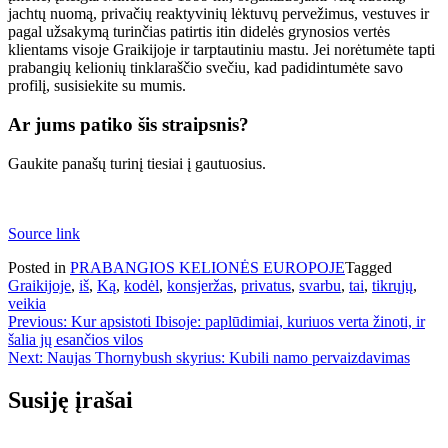
jachtų nuomą, privačių reaktyvinių lėktuvų pervežimus, vestuves ir
pagal užsakymą turinčias patirtis itin didelės grynosios vertės
klientams visoje Graikijoje ir tarptautiniu mastu. Jei norėtumėte tapti
prabangių kelionių tinklaraščio svečiu, kad padidintumėte savo
profilį, susisiekite su mumis.
Ar jums patiko šis straipsnis?
Gaukite panašų turinį tiesiai į gautuosius.
Source link
Posted in
PRABANGIOS KELIONĖS EUROPOJE
Tagged
Graikijoje
,
iš
,
Ką
,
kodėl
,
konsjeržas
,
privatus
,
svarbu
,
tai
,
tikrųjų
,
veikia
Navigacija
Previous:
Kur apsistoti Ibisoje: paplūdimiai, kuriuos verta žinoti, ir
šalia jų esančios vilos
tarp
Next:
Naujas Thornybush skyrius: Kubili namo pervaizdavimas
įrašų
Susiję įrašai