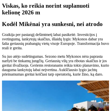
Viskas, ko reikia norint suplanuoti
kelionę 2026 m
Kodėl Mikėnai yra sunkesni, nei atrodo
Graikija per pastarąjį dešimtmetį labai pasikeitė. Investicijos į
svetingumą, lankytojų skaičius, išlaidų lygis: Mykonos dabar yra
šalia geriausių prabangių vietų visoje Europoje. Transformacija buvo
reali ir greita.
Su juo atėjo sudėtingumas. Sezono metu Mykonos nėra paprasta
naršyti be tinkamų jungčių. Geriausių vilų yra ribotas skaičius ir jos
greitai išvažiuoja. Geriems restoranams reikia tokio planavimo, kurio
dauguma lankytojų labai neįvertina. Aukščiausio lygio jachtų
prieinamumas greitai keičiasi tarp operatorių, kurie žino, ką daro.