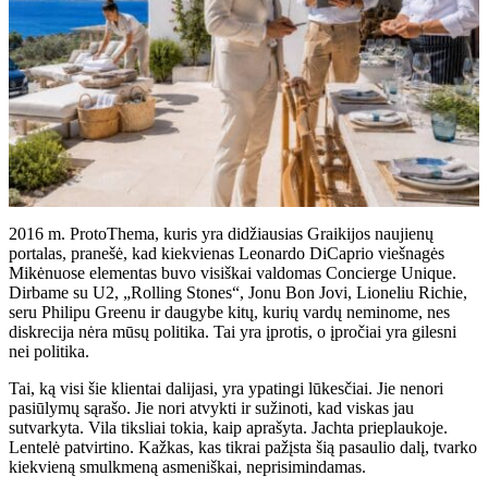
2016 m. ProtoThema, kuris yra didžiausias Graikijos naujienų
portalas, pranešė, kad kiekvienas Leonardo DiCaprio viešnagės
Mikėnuose elementas buvo visiškai valdomas Concierge Unique.
Dirbame su U2, „Rolling Stones“, Jonu Bon Jovi, Lioneliu Richie,
seru Philipu Greenu ir daugybe kitų, kurių vardų neminome, nes
diskrecija nėra mūsų politika. Tai yra įprotis, o įpročiai yra gilesni
nei politika.
Tai, ką visi šie klientai dalijasi, yra ypatingi lūkesčiai. Jie nenori
pasiūlymų sąrašo. Jie nori atvykti ir sužinoti, kad viskas jau
sutvarkyta. Vila tiksliai tokia, kaip aprašyta. Jachta prieplaukoje.
Lentelė patvirtino. Kažkas, kas tikrai pažįsta šią pasaulio dalį, tvarko
kiekvieną smulkmeną asmeniškai, neprisimindamas.