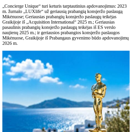
„Concierge Unique“ turi keturis tarptautinius apdovanojimus: 2023
m. žurnalo „LUXlife“ už geriausią prabangią konsjeržo paslaugą
Mikėnuose; Geriausias prabangių konsjeržo paslaugų teikėjas
Graikijoje iš „Acquisition International“ 2025 m.; Geriausias
pasaulinis prabangių konsjeržo paslaugų teikėjas iš ES verslo
naujienų 2025 m.; ir geriausios prabangios konsjeržo paslaugos
Mikėnuose, Graikijoje iš Prabangaus gyvenimo būdo apdovanojimų
2026 m.