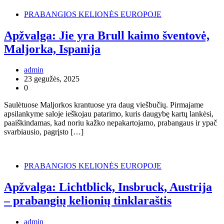
PRABANGIOS KELIONĖS EUROPOJE
Apžvalga: Jie yra Brull kaimo šventovė,
Maljorka, Ispanija
admin
23 gegužės, 2025
0
Saulėtuose Maljorkos krantuose yra daug viešbučių. Pirmajame
apsilankyme saloje ieškojau patarimo, kuris daugybę kartų lankėsi,
paaiškindamas, kad noriu kažko nepakartojamo, prabangaus ir ypač
svarbiausio, pagrįsto […]
PRABANGIOS KELIONĖS EUROPOJE
Apžvalga: Lichtblick, Insbruck, Austrija
– prabangių kelionių tinklaraštis
admin