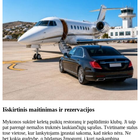
Išskirtinis maitinimas ir rezervacijos
Mykonos sukūrė keletą puikių restoranų ir paplūdimio klubų. Ji taip
pat parengė nemažos trukmės laukiančiųjų sąrašus. Tvirtiname stalus
tose vietose, kur lankytojams įprastai sakoma, kad nieko nėra. Ne
bet kokia gudrybe, o būdamas žmogumi, į kurį paskambina