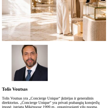
Tolis Voutsas
Tolis Voutsas yra „Concierge Unique“ įkūrėjas ir generalinis
direktorius. „Concierge Unique“ yra privati ​​prabangių konsjeržų
įmonė, įsteigta Mikėnuose 1999 m., organizuojanti vilų nuomą,