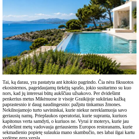
Tai, ką darau, yra pastatyta ant kitokio pagrindo. Čia nėra fiksuotos
ekosistemos, pageidaujamų tiekėjų sąrašo, jokio susitarimo su kuo
nors, kad jų interesai būtų aukščiau užsakovo. Per dvidešimt
penkerius metus Mikėnuose ir visoje Graikijoje sukūriau kažką
paprastesnio ir daug naudingesnio: pažįstu tinkamus žmones.
Nekilnojamojo turto savininkai, kurie niekur nereklamuoja savo
geriausių namų. Prieplaukos operatoriai, kurie supranta, kuriuos
kapitonus verta samdyti, o kuriuos ne. Vyrai ir moterys, kurie jau
dvidešimt metų vadovauja geriausiems Europos restoranams, kurie
sekmadienio popietę sulaukia mano skambučio, nes labai ilgai kartu
vedėme gerą verslą.