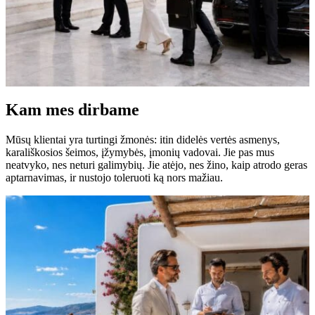
Kam mes dirbame
Mūsų klientai yra turtingi žmonės: itin didelės vertės asmenys,
karališkosios šeimos, įžymybės, įmonių vadovai. Jie pas mus
neatvyko, nes neturi galimybių. Jie atėjo, nes žino, kaip atrodo geras
aptarnavimas, ir nustojo toleruoti ką nors mažiau.