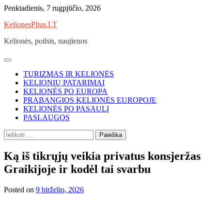
Skip
Penktadienis, 7 rugpjūčio, 2026
to
KelionesPlius.LT
content
Kelionės, poilsis, naujienos
TURIZMAS IR KELIONĖS
KELIONIŲ PATARIMAI
KELIONĖS PO EUROPA
PRABANGIOS KELIONĖS EUROPOJE
KELIONĖS PO PASAULĮ
PASLAUGOS
Ieškoti:
Ką iš tikrųjų veikia privatus konsjeržas
Graikijoje ir kodėl tai svarbu
Posted on
9 birželio, 2026