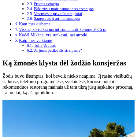
Privati ​​aviacija
Išskirtinis maitinimas ir rezervacijos
Vestuvės ir privatūs renginiai
Saugumas ir artima apsauga
Kam mes dirbame
Viskas, ko reikia norint suplanuoti kelionę 2026 m
Kodėl Mikėnai yra sunkesni, nei atrodo
Kaip mes veikiame
Tolis Voutsas
Ar jums patiko šis straipsnis?
Ką žmonės klysta dėl žodžio konsjeržas
Žodis buvo ištemptas, kol beveik nieko neapima. Jį rasite viešbučių
staluose, telefono programėlėse, svetainėse, kuriose mielai
rekomenduos restoraną mainais už tam tikrą jūsų sąskaitos procentą.
Tai ne tai, ką aš apibūdinu.