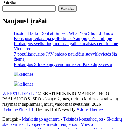
Paieška
Paieška
Naujausi įrašai
Boston Harbor Sail at Sunset: What You Should Know
Ko iš jūsų reikalauja golfo turas Naujojoje Zelandijoje
Prabangus sveikatingumo ir augalinis maistas centriniame
Vietname
7 populiariausios JAV sniego paukščių stovyklavietės šią
žiemą
Prabangus Sifnos apgyvendinimas su Kikladų žavesiu
WEBSTUDIO.LT
© SKAITMENINIO MARKETINGO
PASLAUGOS. SEO tekstų rašymas, turinio kūrimas, straipsnių
rašymas ir talpinimas į mūsų valdomas svetaines. 2026
KelionesPlius.LT
Theme: Hot News By
Adore Themes
.
Draugai: -
Marketingo agentūra
-
Teisinės konsultacijos
-
Skaidrių
skenavimas
-
Klaipedos miesto naujienos
-
Miesto