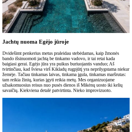
Jachtų nuoma Egėjo jūroje
Dvidešimt penkerius metus praleidau stebėdamas, kaip žmonės
bando išsinuomoti jachtą be tinkamo vadovo, ir tai retai kada
baigiasi gerai. Egėjo jūra yra puikus buriuojantis vanduo; Aš
tvirtinčiau, kad šviesa virš Kikladų rugpjūtį yra neprilygstama niekur
žemėje. Tačiau tinkamas laivas, tinkama įgula, tinkamas maršrutas:
tam reikia žinių, kurias įgyti reikia metų. Mes organizuojame
užsakomuosius reisus nuo pusės dienos iš Mikėnų uosto iki kelių
savaičių. Kiekviena detalė patvirtinta. Nieko improvizuoto.