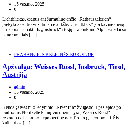
15 vasario, 2025
0
Lichtblickas, esantis ant šurmuliuojančio „Rathausgalerien“
prekybos centro viršutiniame aukšte, „Lichtblick“ yra kavinė dieną
ir restoranas naktį. Iš „Insbruck“ stogų ir aplinkinių Alpių vaizdai su
panoraminiais […]
PRABANGIOS KELIONĖS EUROPOJE
Apžvalga: Weisses Rössl, Insbruck, Tirol,
Austrija
admin
15 vasario, 2025
0
Kelios gatvės nuo ledyninio „River Inn“ žvilgesio ir paslėptos po
budriomis Nordkette kalnų viršūnėmis yra „Weisses Rössl“
restoranas, Insbruko nepologetinė odė Tirolio gastronomijai. Šis
kulinarijos […]