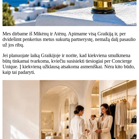
Mes dirbame iš Mikėnų ir Atėnų. Apimame visą Graikiją ir, per
dvidešimt penkerius metus sukurtą partnerystę, nemažą dalį pasaulio
už jos ribų.
Jei planuojate laiką Graikijoje ir norite, kad kiekviena smulkmena
būtų tinkamai tvarkoma, kviečiu susisiekti tiesiogiai per Concierge
Unique. Į kiekvieną užklausą atsakoma asmeniškai. Nėra kito būdo,
kaip tai padaryti.