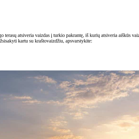
terasų atsiveria vaizdas į turkio pakrantę, iš kurių atsiveria aiškūs vai
žsisakyti kartu su kraštovaizdžiu, apsvarstykite: