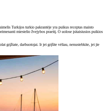
kaimelis Turkijos turkio pakrantėje yra puikus receptas maisto
rimenanti miestelio žvejybos praeitį. O uolose įsitaisiusios puikios
grįžtate, darbuotojai. Ir jei grįšite vėliau, nenustebkite, jei jie