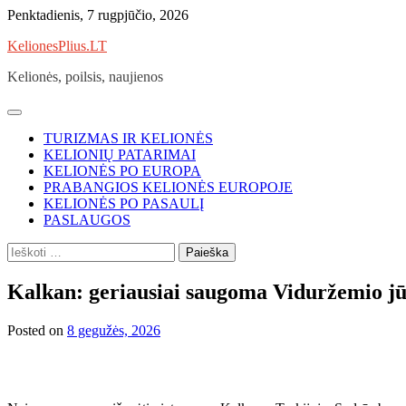
Skip
Penktadienis, 7 rugpjūčio, 2026
to
KelionesPlius.LT
content
Kelionės, poilsis, naujienos
TURIZMAS IR KELIONĖS
KELIONIŲ PATARIMAI
KELIONĖS PO EUROPA
PRABANGIOS KELIONĖS EUROPOJE
KELIONĖS PO PASAULĮ
PASLAUGOS
Ieškoti:
Kalkan: geriausiai saugoma Viduržemio jū
Posted on
8 gegužės, 2026