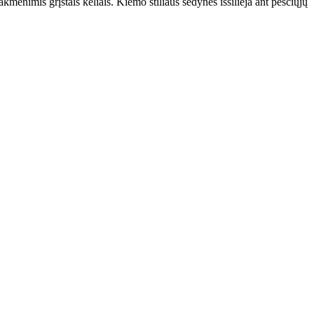
kmenimis grįstais keliais. Kiemo stiliaus sėdynės išsilieja ant pėsčiųjų