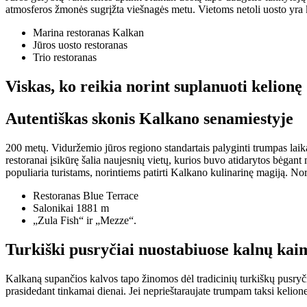
atmosferos žmonės sugrįžta viešnagės metu. Vietoms netoli uosto yra 
Marina restoranas Kalkan
Jūros uosto restoranas
Trio restoranas
Viskas, ko reikia norint suplanuoti kelion
Autentiškas skonis Kalkano senamiestyje
200 metų. Viduržemio jūros regiono standartais palyginti trumpas laikas,
restoranai įsikūrę šalia naujesnių vietų, kurios buvo atidarytos bėgant
populiaria turistams, norintiems patirti Kalkano kulinarinę magiją. No
Restoranas Blue Terrace
Salonikai 1881 m
„Zula Fish“ ir „Mezze“.
Turkiški pusryčiai nuostabiuose kalnų kai
Kalkaną supančios kalvos tapo žinomos dėl tradicinių turkiškų pusryčių,
prasidedant tinkamai dienai. Jei neprieštaraujate trumpam taksi kelione