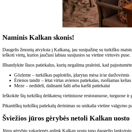
Naminis Kalkan skonis!
Daugelis žmonių atvyksta į Kalkaną, jau susipažinę su turkišku maist
ieškoti vietų, kurios jaučiasi labiau susijusios su vietine virtuvės puse.
Išbandykite šiuos patiekalus, kurių negalima praleisti, kad pajustumėte
Gözleme – turkiškas paplotėlis, įdarytas mėsa ir/ar daržovėmis
Ėrienos tandir – lėtai virtas avienos patiekalas, ruošiamas keli
Meze – nedideli, dalinami šalti arba karšti patiekalai
Ieškokite šių turkiškų delikatesų vietiniuose restoranuose, turguose ir
Pikantiškų turkiškų patiekalų derinimas su unikalia vietine valgymo pa
Šviežios jūros gėrybės netoli Kalkan uosto
Jūros gėrybių vakarienės aplink Kalkan uostą tapo daugelio lankytojų ka