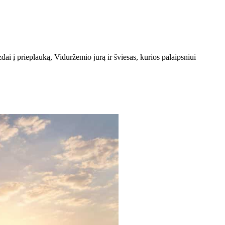
zdai į prieplauką, Viduržemio jūrą ir šviesas, kurios palaipsniui