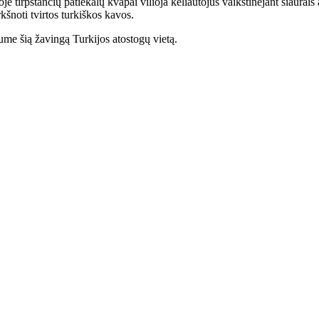
irpstančių patiekalų kvapai vilioja keliautojus vaikštinėjant siaurais a
šnoti tvirtos turkiškos kavos.
me šią žavingą Turkijos atostogų vietą.