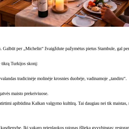
u. Galbūt per „Michelin“ žvaigždute pažymėtus pietus Stambule, gal per
 tikrą Turkijos skonį:
as valandas tradicinėje molinėje krosnies duobėje, vadinamoje „tandiru“.
 gatvės maisto prekeiviuose.
tirtimi apibūdina Kalkan valgymo kultūrą. Tai daugiau nei tik maistas, n
sdienybe. Iki vakaro prieplaukos rajonas išlieka gyvybingas: restoranai 