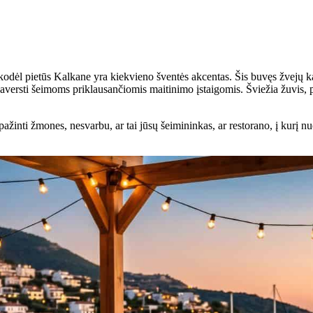
i, kodėl pietūs Kalkane yra kiekvieno šventės akcentas. Šis buvęs žvejų 
 paversti šeimoms priklausančiomis maitinimo įstaigomis. Šviežia žuvis, p
ti žmones, nesvarbu, ar tai jūsų šeimininkas, ar restorano, į kurį nuolat 