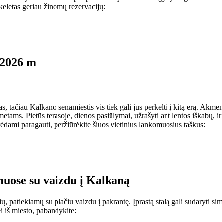
keletas geriau žinomų rezervacijų:
ę 2026 m
 tačiau Kalkano senamiestis vis tiek gali jus perkelti į kitą erą. Akmenim
 metams. Pietūs terasoje, dienos pasiūlymai, užrašyti ant lentos iškabų, 
rėdami paragauti, peržiūrėkite šiuos vietinius lankomuosius taškus:
muose su vaizdu į Kalkaną
 patiekiamų su plačiu vaizdu į pakrantę. Įprastą stalą gali sudaryti simi
i iš miesto, pabandykite: