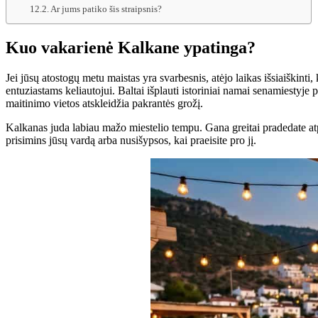
Ar jums patiko šis straipsnis?
Kuo vakarienė Kalkane ypatinga?
Jei jūsų atostogų metu maistas yra svarbesnis, atėjo laikas išsiaiškint
entuziastams keliautojui. Baltai išplauti istoriniai namai senamiestyje
maitinimo vietos atskleidžia pakrantės grožį.
Kalkanas juda labiau mažo miestelio tempu. Gana greitai pradedate atpažin
prisimins jūsų vardą arba nusišypsos, kai praeisite pro jį.