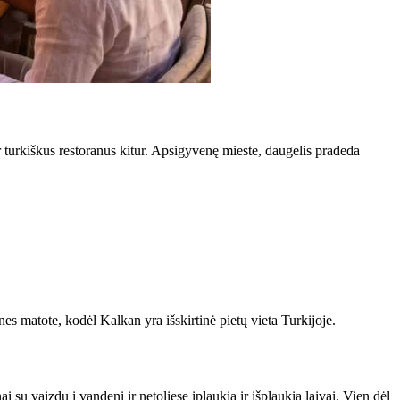
 turkiškus restoranus kitur. Apsigyvenę mieste, daugelis pradeda
es matote, kodėl Kalkan yra išskirtinė pietų vieta Turkijoje.
su vaizdu į vandenį ir netoliese įplaukia ir išplaukia laivai. Vien dėl