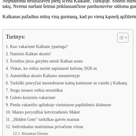
Neįmanoma nesusižavėti pietų scena Kalkane, Turkijoje. Sodrūs burnoje t
takų. Neretai naršant šeimai priklausančiose parduotuvėse siūloma gurk
Kalkanas pažadina mūsų visų gurmaną, kad po vieną kąsnelį apžiūrėtu
Turinys:
Kuo vakarienė Kalkane ypatinga?
Naminis Kalkan skonis!
Šviežios jūros gėrybės netoli Kalkan uosto
Viskas, ko reikia norint suplanuoti kelionę 2026 m
Autentiškas skonis Kalkano senamiestyje
Turkiški pusryčiai nuostabiuose kalnų kaimuose su vaizdu į Kalkaną
Stogo terasos veikia sezoniškai
Guleto kruizinis vakarienė
Pietūs vakarėlio aplinkoje vietiniuose paplūdimio klubuose
Maisto pavyzdžiai ketvirtadienio Maket
„Hidden Gem“ turkiškas gatvės maistas
Individualus maitinimas privačiose vilose
Stiuartas Glenas