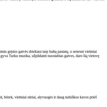
is grįstos gatvės driekiasi tarp baltų pastatų, o senesni vietiniai
ir gyva Turku muzika, užpildanti nuostabias gatves, daro šią vietovę
t, börek, vietiniai sūriai, alyvuogės ir daug turkiškos kavos prieš