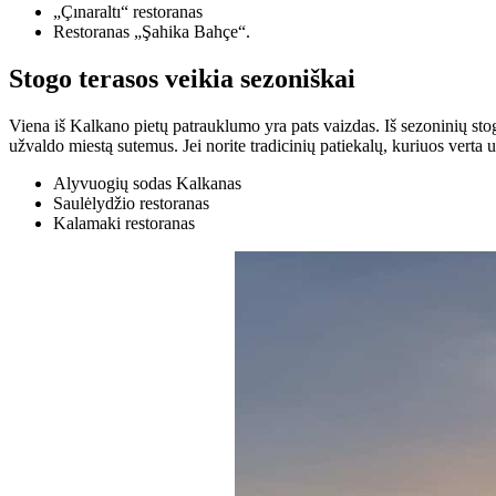
„Çınaraltı“ restoranas
Restoranas „Şahika Bahçe“.
Stogo terasos veikia sezoniškai
Viena iš Kalkano pietų patrauklumo yra pats vaizdas. Iš sezoninių stogo 
užvaldo miestą sutemus. Jei norite tradicinių patiekalų, kuriuos verta u
Alyvuogių sodas Kalkanas
Saulėlydžio restoranas
Kalamaki restoranas