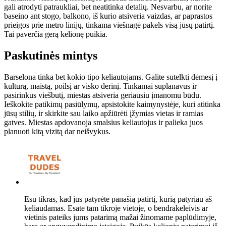
gali atrodyti patraukliai, bet neatitinka detalių. Nesvarbu, ar norite
baseino ant stogo, balkono, iš kurio atsiveria vaizdas, ar paprastos
prieigos prie metro linijų, tinkama viešnagė pakels visą jūsų patirtį.
Tai paverčia gerą kelionę puikia.
Paskutinės mintys
Barselona tinka bet kokio tipo keliautojams. Galite sutelkti dėmesį į
kultūrą, maistą, poilsį ar visko derinį. Tinkamai suplanavus ir
pasirinkus viešbutį, miestas atsiveria geriausiu įmanomu būdu.
Ieškokite patikimų pasiūlymų, apsistokite kaimynystėje, kuri atitinka
jūsų stilių, ir skirkite sau laiko apžiūrėti įžymias vietas ir ramias
gatves. Miestas apdovanoja smalsius keliautojus ir palieka juos
planuoti kitą vizitą dar neišvykus.
Esu tikras, kad jūs patyrėte panašią patirtį, kurią patyriau aš
keliaudamas. Esate tam tikroje vietoje, o bendrakeleivis ar
vietinis pateiks jums patarimą mažai žinomame paplūdimyje,