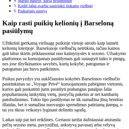
Maisto patirtis, kurią prisiminsite
Kodėl labai svarbu pasirinkti tinkamą viešbutį
Paskutinės mintys
Kaip rasti puikių kelionių į Barseloną
pasiūlymų
Užtikrinti įperkamą viešnagę puikioje vietoje atrodo kaip laimėti
kelionių loterijoje. Barselonoje viešbučių netrūksta, tačiau kainos
gali labai skirtis priklausomai nuo kaimynystės ir sezono. Užsakymo
platformos su kuruojamais pasiūlymais gali sutaupyti laiko ir pinigų,
nes jose išryškinamos savybės, kurių kokybė, patogumas ir
patogumas jau buvo patikrintos.
Puikus pavyzdys yra aukščiausios kokybės Barselonos viešbučio
pasirinkimas su „Voyage Privé“ kuruojamomis pabėgimo vietomis,
kurios gali paskatinti jums pasiūlyti prabangias patalpas šalia
populiariausių lankytinų vietų, pusryčių paketus ar net kambarių
patobulinimus. Tokio tipo pasiūlymai ne tik sumažina jūsų bendras
išlaidas, bet ir sumažina nuovargio sprendimus patiriamą įtampą, o
tai yra tikras veiksnys lyginant dešimtis sąrašų.
Laikas taip pat turi reikšmės. Geriausi tarifai dažniausiai atsiranda
pečių sezono metu, pavyzdžiui, ankstyvą pavasarį arba vėlyvą