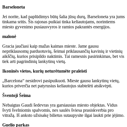
Barseloneta
Jei norite, kad paplūdimys būtų šalia jūsų durų, Barseloneta yra jums
tinkama sritis. Šis rajonas puikiai tinka keliautojams, norintiems
miesto gyvenimo pusiausvyros ir ramios pakrantės energijos.
malonė
Gracia jaučiasi kaip mažas kaimas mieste. Jame gausu
nepriklausomų parduotuvių, šeimai priklausančių kavinių ir vietinių
aikščių, kurios prisipildo naktimis. Tai ramesnis pasirinkimas, bet vis
tiek arti pagrindinių lankytinų vietų.
Ikoninės vietos, kurių neturėtumėte praleisti
„Barcelona“ nesidrovi pasipuikuoti. Mieste gausu lankytinų vietų,
kurios priverčia net patyrusius keliautojus stabtelėti atsikvėpti.
Šventoji Šeima
Nebaigtas Gaudi šedevras yra garsiausias miesto objektas. Vidus
švyti švelniomis spalvomis, nes saulės šviesa prasiskverbia pro
vitražą. Iš anksto užsisakę bilietus sutaupysite ilgai laukti prie įėjimo.
Guelio parkas