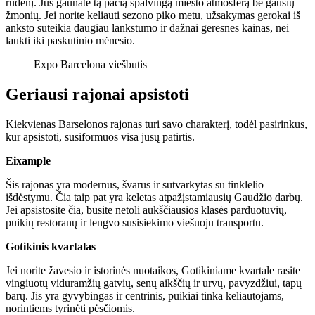
rudenį. Jūs gaunate tą pačią spalvingą miesto atmosferą be gausių
žmonių. Jei norite keliauti sezono piko metu, užsakymas gerokai iš
anksto suteikia daugiau lankstumo ir dažnai geresnes kainas, nei
laukti iki paskutinio mėnesio.
Expo Barcelona viešbutis
Geriausi rajonai apsistoti
Kiekvienas Barselonos rajonas turi savo charakterį, todėl pasirinkus,
kur apsistoti, susiformuos visa jūsų patirtis.
Eixample
Šis rajonas yra modernus, švarus ir sutvarkytas su tinklelio
išdėstymu. Čia taip pat yra keletas atpažįstamiausių Gaudžio darbų.
Jei apsistosite čia, būsite netoli aukščiausios klasės parduotuvių,
puikių restoranų ir lengvo susisiekimo viešuoju transportu.
Gotikinis kvartalas
Jei norite žavesio ir istorinės nuotaikos, Gotikiniame kvartale rasite
vingiuotų viduramžių gatvių, senų aikščių ir urvų, pavyzdžiui, tapų
barų. Jis yra gyvybingas ir centrinis, puikiai tinka keliautojams,
norintiems tyrinėti pėsčiomis.