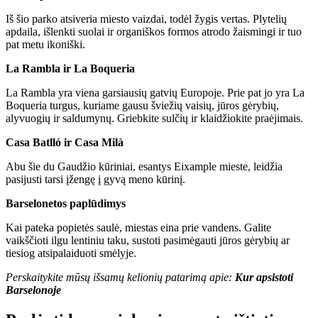
Iš šio parko atsiveria miesto vaizdai, todėl žygis vertas. Plytelių
apdaila, išlenkti suolai ir organiškos formos atrodo žaismingi ir tuo
pat metu ikoniški.
La Rambla ir La Boqueria
La Rambla yra viena garsiausių gatvių Europoje. Prie pat jo yra La
Boqueria turgus, kuriame gausu šviežių vaisių, jūros gėrybių,
alyvuogių ir saldumynų. Griebkite sulčių ir klaidžiokite praėjimais.
Casa Batlló ir Casa Milà
Abu šie du Gaudžio kūriniai, esantys Eixample mieste, leidžia
pasijusti tarsi įžengę į gyvą meno kūrinį.
Barselonetos paplūdimys
Kai pateka popietės saulė, miestas eina prie vandens. Galite
vaikščioti ilgu lentiniu taku, sustoti pasimėgauti jūros gėrybių ar
tiesiog atsipalaiduoti smėlyje.
Perskaitykite mūsų išsamų kelionių patarimą apie:
Kur apsistoti
Barselonoje