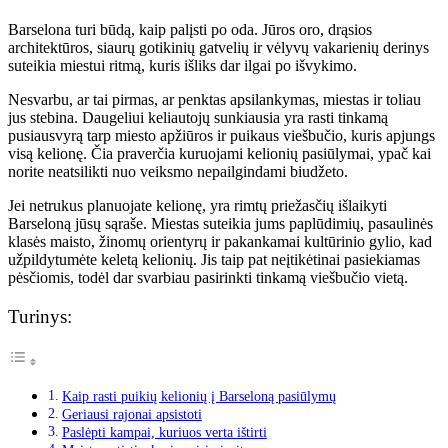
Barselona turi būdą, kaip palįsti po oda. Jūros oro, drąsios
architektūros, siaurų gotikinių gatvelių ir vėlyvų vakarienių derinys
suteikia miestui ritmą, kuris išliks dar ilgai po išvykimo.
Nesvarbu, ar tai pirmas, ar penktas apsilankymas, miestas ir toliau
jus stebina. Daugeliui keliautojų sunkiausia yra rasti tinkamą
pusiausvyrą tarp miesto apžiūros ir puikaus viešbučio, kuris apjungs
visą kelionę. Čia praverčia kuruojami kelionių pasiūlymai, ypač kai
norite neatsilikti nuo veiksmo nepailgindami biudžeto.
Jei netrukus planuojate kelionę, yra rimtų priežasčių išlaikyti
Barseloną jūsų sąraše. Miestas suteikia jums paplūdimių, pasaulinės
klasės maisto, žinomų orientyrų ir pakankamai kultūrinio gylio, kad
užpildytumėte keletą kelionių. Jis taip pat neįtikėtinai pasiekiamas
pėsčiomis, todėl dar svarbiau pasirinkti tinkamą viešbučio vietą.
Turinys:
Kaip rasti puikių kelionių į Barseloną pasiūlymų
Geriausi rajonai apsistoti
Paslėpti kampai, kuriuos verta ištirti