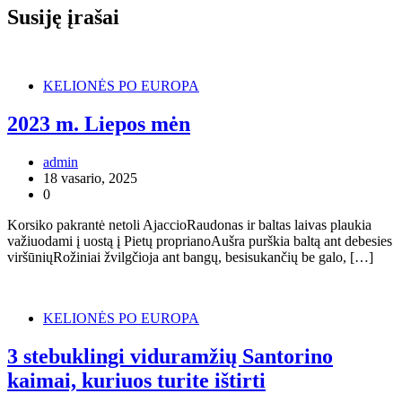
Susiję įrašai
KELIONĖS PO EUROPA
2023 m. Liepos mėn
admin
18 vasario, 2025
0
Korsiko pakrantė netoli AjaccioRaudonas ir baltas laivas plaukia
važiuodami į uostą į Pietų proprianoAušra purškia baltą ant debesies
viršūniųRožiniai žvilgčioja ant bangų, besisukančių be galo, […]
KELIONĖS PO EUROPA
3 stebuklingi viduramžių Santorino
kaimai, kuriuos turite ištirti