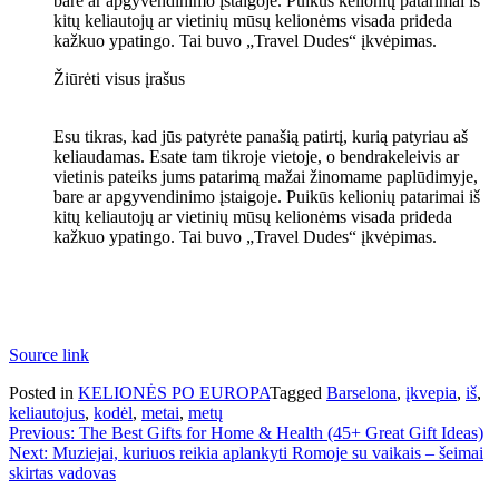
bare ar apgyvendinimo įstaigoje. Puikūs kelionių patarimai iš
kitų keliautojų ar vietinių mūsų kelionėms visada prideda
kažkuo ypatingo. Tai buvo „Travel Dudes“ įkvėpimas.
Žiūrėti visus įrašus
Esu tikras, kad jūs patyrėte panašią patirtį, kurią patyriau aš
keliaudamas. Esate tam tikroje vietoje, o bendrakeleivis ar
vietinis pateiks jums patarimą mažai žinomame paplūdimyje,
bare ar apgyvendinimo įstaigoje. Puikūs kelionių patarimai iš
kitų keliautojų ar vietinių mūsų kelionėms visada prideda
kažkuo ypatingo. Tai buvo „Travel Dudes“ įkvėpimas.
Source link
Posted in
KELIONĖS PO EUROPA
Tagged
Barselona
,
įkvepia
,
iš
,
keliautojus
,
kodėl
,
metai
,
metų
Navigacija
Previous:
The Best Gifts for Home & Health (45+ Great Gift Ideas)
Next:
Muziejai, kuriuos reikia aplankyti Romoje su vaikais – šeimai
tarp
skirtas vadovas
įrašų