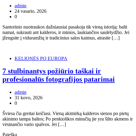
admin
24 vasario, 2026
0
Santorinio nuotraukos dažniausiai pasakoja tik vieną istoriją: balti
namai, sukrauti ant kalderos, ir minios, laukiančios saulėlydžio. Jei
įžengsite į viduramžių ir tradicinius salos kaimus, atrasite […]
KELIONĖS PO EUROPA
7 stulbinantys požiūrio taškai ir
profesionalūs fotografijos patarimai
admin
31 kovo, 2026
0
Šviesa čia greitai keičiasi. Vieną akimirką kalderos sienos po pietų
akinimo tampa baltos; Po penkiolikos minučių jie yra šilto akmens ir
vėsinančio vario spalvos. Jei […]
Paieška