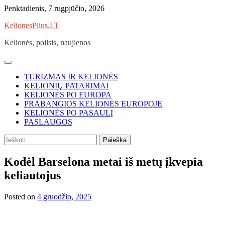
Skip
Penktadienis, 7 rugpjūčio, 2026
to
KelionesPlius.LT
content
Kelionės, poilsis, naujienos
TURIZMAS IR KELIONĖS
KELIONIŲ PATARIMAI
KELIONĖS PO EUROPA
PRABANGIOS KELIONĖS EUROPOJE
KELIONĖS PO PASAULĮ
PASLAUGOS
Ieškoti:
Kodėl Barselona metai iš metų įkvepia
keliautojus
Posted on
4 gruodžio, 2025