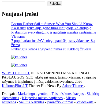
Paieška
Naujausi įrašai
Boston Harbor Sail at Sunset: What You Should Know
Ko iš jūsų reikalauja golfo turas Naujojoje Zelandijoje
Prabangus sveikatingumo ir augalinis maistas centriniame
Vietname
7 populiariausios JAV sniego paukščių stovyklavietės šią
žiemą
Prabangus Sifnos apgyvendinimas su Kikladų žavesiu
WEBSTUDIO.LT
© SKAITMENINIO MARKETINGO
PASLAUGOS. SEO tekstų rašymas, turinio kūrimas, straipsnių
rašymas ir talpinimas į mūsų valdomas svetaines. 2026
KelionesPlius.LT
Theme: Hot News By
Adore Themes
.
Draugai: -
Marketingo agentūra
-
Teisinės konsultacijos
-
Skaidrių
skenavimas
-
Klaipedos miesto naujienos
-
Miesto
naujienos
-
Saulius Narbutas
-
Įvaizdžio kūrimas
-
Veidoskaita
-