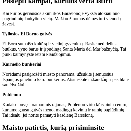
Paslėpti kampai, kuriuos verta ištirti
Kai kurios geriausios akimirkos Barselonoje vyksta atokiau nuo
pagrindinių lankytinų vietų. Mažiau žinomos dėmės turi vienodą
žavesį.
Tyliosios El Borno gatvės
El Born sumaišo kultūrą ir vietinį gyvenimą. Rasite nedidelius
butikus, vyno barus ir įspūdingą Santa Maria del Mar bažnyčią. Tai
puiki kaimynystė lėtam klaidžiojimui.
Karmelio bunkeriai
Norėdami pasigrožėti miesto panorama, užsukite į senuosius
Ispanijos pilietinio karo bunkerius. Atsineškite užkandžių ir pasilikite
saulėlydžiui.
Poblenou
Kadaise buvęs pramoninis rajonas, Poblenou virto kūrybiniu centru,
kuriame gausu gatvės meno, madingų kavinių ir ramių paplūdimių.
Tai idealu, jei norite pamatyti kasdienę Barseloną.
Maisto patirtis, kurią prisiminsite