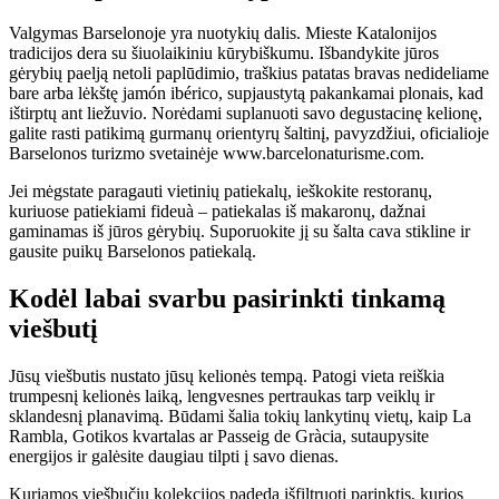
Valgymas Barselonoje yra nuotykių dalis. Mieste Katalonijos
tradicijos dera su šiuolaikiniu kūrybiškumu. Išbandykite jūros
gėrybių paelją netoli paplūdimio, traškius patatas bravas nedideliame
bare arba lėkštę jamón ibérico, supjaustytą pakankamai plonais, kad
ištirptų ant liežuvio. Norėdami suplanuoti savo degustacinę kelionę,
galite rasti patikimą gurmanų orientyrų šaltinį, pavyzdžiui, oficialioje
Barselonos turizmo svetainėje www.barcelonaturisme.com.
Jei mėgstate paragauti vietinių patiekalų, ieškokite restoranų,
kuriuose patiekiami fideuà – patiekalas iš makaronų, dažnai
gaminamas iš jūros gėrybių. Suporuokite jį su šalta cava stikline ir
gausite puikų Barselonos patiekalą.
Kodėl labai svarbu pasirinkti tinkamą
viešbutį
Jūsų viešbutis nustato jūsų kelionės tempą. Patogi vieta reiškia
trumpesnį kelionės laiką, lengvesnes pertraukas tarp veiklų ir
sklandesnį planavimą. Būdami šalia tokių lankytinų vietų, kaip La
Rambla, Gotikos kvartalas ar Passeig de Gràcia, sutaupysite
energijos ir galėsite daugiau tilpti į savo dienas.
Kuriamos viešbučių kolekcijos padeda išfiltruoti parinktis, kurios