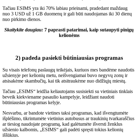
Tačiau ESIMS yra iki 70% labiau prieinami, pradedant maždaug
nuo 3 USD už 1 GB duomenų ir gali būti naudojamas iki 30 dienų
nuo pirkimo dienos.
Skaitykite daugiau:
7 paprasti patarimai, kaip sutaupyti pinigų
kelionėms
2) padeda pasiekti būtiniausias programas
Su visais telefonų paslaugų teikėjais, kuriuos mes bandėme naudotis
užsienyje per kelionių metu, neišvengiamai buvo negyvų zonų ir
atsisakėme skambučių, kai tik atsitraukėme nuo didžiųjų miestų.
Tačiau „ESIMS“ leidžia keliautojams susisiekti su vietiniais tinklais
beveik kiekviename pasaulio kampelyje, leidžiant naudoti
būtiniausias programas kelyje.
Nesvarbu, ar bandote vietines taksi programas, kad išvengtumėte
išplėšimo, tikrintumėte vietinius autobusus ar traukinių tvarkaraščius
ar tiesiog naudojate programą, kad galėtumėte išversti ženklus
užsienio kalbomis, „ESIMS“ gali padėti spręsti tokius kelionių
iššūkius.