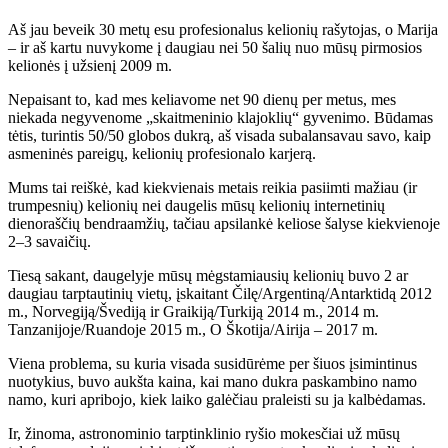
Aš jau beveik 30 metų esu profesionalus kelionių rašytojas, o Marija
– ir aš kartu nuvykome į daugiau nei 50 šalių nuo mūsų pirmosios
kelionės į užsienį 2009 m.
Nepaisant to, kad mes keliavome net 90 dienų per metus, mes
niekada negyvenome „skaitmeninio klajoklių“ gyvenimo. Būdamas
tėtis, turintis 50/50 globos dukrą, aš visada subalansavau savo, kaip
asmeninės pareigų, kelionių profesionalo karjerą.
Mums tai reiškė, kad kiekvienais metais reikia pasiimti mažiau (ir
trumpesnių) kelionių nei daugelis mūsų kelionių internetinių
dienoraščių bendraamžių, tačiau apsilankė keliose šalyse kiekvienoje
2–3 savaičių.
Tiesą sakant, daugelyje mūsų mėgstamiausių kelionių buvo 2 ar
daugiau tarptautinių vietų, įskaitant Čilę/Argentiną/Antarktidą 2012
m., Norvegiją/Švediją ir Graikiją/Turkiją 2014 m., 2014 m.
Tanzanijoje/Ruandoje 2015 m., O Škotija/Airija – 2017 m.
Viena problema, su kuria visada susidūrėme per šiuos įsimintinus
nuotykius, buvo aukšta kaina, kai mano dukra paskambino namo
namo, kuri apribojo, kiek laiko galėčiau praleisti su ja kalbėdamas.
Ir, žinoma, astronominio tarptinklinio ryšio mokesčiai už mūsų