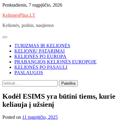
Skip
Penktadienis, 7 rugpjūčio, 2026
to
KelionesPlius.LT
content
Kelionės, poilsis, naujienos
TURIZMAS IR KELIONĖS
KELIONIŲ PATARIMAI
KELIONĖS PO EUROPA
PRABANGIOS KELIONĖS EUROPOJE
KELIONĖS PO PASAULĮ
PASLAUGOS
Ieškoti:
Kodėl ESIMS yra būtini tiems, kurie
keliauja į užsienį
Posted on
11 rugpjūčio, 2025