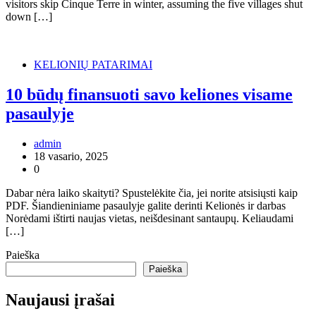
visitors skip Cinque Terre in winter, assuming the five villages shut
down […]
KELIONIŲ PATARIMAI
10 būdų finansuoti savo keliones visame
pasaulyje
admin
18 vasario, 2025
0
Dabar nėra laiko skaityti? Spustelėkite čia, jei norite atsisiųsti kaip
PDF. Šiandieniniame pasaulyje galite derinti Kelionės ir darbas
Norėdami ištirti naujas vietas, neišdesinant santaupų. Keliaudami
[…]
Paieška
Paieška
Naujausi įrašai