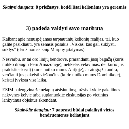
Skaityti daugiau
: 8 priežastys, kodėl lėtai kelionėms yra geresnės
3) padeda valdyti savo maršrutą
Kalbant apie nenuspėjamas tarptautinių kelionių realijas, tai, kuo
galite pasikliauti, yra senasis posakis „Viskas, kas gali suklysti,
suklys“ (dar žinomas kaip Murphy įstatymas).
Nesvarbu, ar tai oro linijų bendrovė, prarandanti jūsų bagažą (kuris
nutiko draugui Peru Amazonėje), netikėtas vėlavimas, dėl kurio jūs
praleisite skrydį (kuris nutiko mums Airijoje), ar atogrąžų audra,
verčianti jus pakeisti viešbučius (kurie nutiko mums Dominikoje),
keistai įvyksta visą laiką.
ESIM palengvina žemėlapių atsisiuntimą, užsisakykite pakaitines
nakvynes kelyje arba suplanuokite ekskursijas po vietinius
lankytinus objektus skrendant.
Skaitykite daugiau:
7 paprasti būdai palaikyti vietos
bendruomenes keliaujant