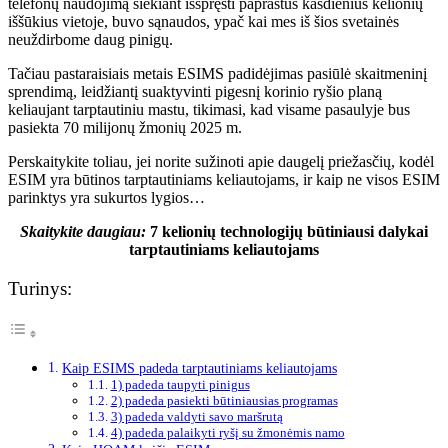
telefonų naudojimą siekiant išspręsti paprastus kasdienius kelionių
iššūkius vietoje, buvo sąnaudos, ypač kai mes iš šios svetainės
neuždirbome daug pinigų.
Tačiau pastaraisiais metais ESIMS padidėjimas pasiūlė skaitmeninį
sprendimą, leidžiantį suaktyvinti pigesnį korinio ryšio planą
keliaujant tarptautiniu mastu, tikimasi, kad visame pasaulyje bus
pasiekta 70 milijonų žmonių 2025 m.
Perskaitykite toliau, jei norite sužinoti apie daugelį priežasčių, kodėl
ESIM yra būtinos tarptautiniams keliautojams, ir kaip ne visos ESIM
parinktys yra sukurtos lygios…
Skaitykite daugiau:
7 kelionių technologijų būtiniausi dalykai
tarptautiniams keliautojams
Turinys:
Kaip ESIMS padeda tarptautiniams keliautojams
1) padeda taupyti pinigus
2) padeda pasiekti būtiniausias programas
3) padeda valdyti savo maršrutą
4) padeda palaikyti ryšį su žmonėmis namo