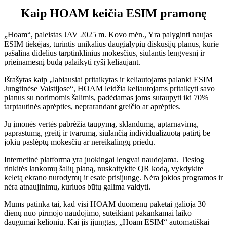
Kaip HOAM keičia ESIM pramonę
„Hoam“, paleistas JAV 2025 m. Kovo mėn., Yra palyginti naujas
ESIM tiekėjas, turintis unikalius daugialypių diskusijų planus, kurie
pašalina didelius tarptinklinius mokesčius, siūlantis lengvesnį ir
prieinamesnį būdą palaikyti ryšį keliaujant.
Išrašytas kaip „labiausiai pritaikytas ir keliautojams palanki ESIM
Jungtinėse Valstijose“, HOAM leidžia keliautojams pritaikyti savo
planus su norimomis šalimis, padėdamas joms sutaupyti iki 70%
tarptautinės aprėpties, neprarandant greičio ar aprėpties.
Jų įmonės vertės pabrėžia taupymą, sklandumą, aptarnavimą,
paprastumą, greitį ir tvarumą, siūlančią individualizuotą patirtį be
jokių paslėptų mokesčių ar nereikalingų priedų.
Internetinė platforma yra juokingai lengvai naudojama. Tiesiog
rinkitės lankomų šalių planą, nuskaitykite QR kodą, vykdykite
keletą ekrano nurodymų ir esate prisijungę. Nėra jokios programos ir
nėra atnaujinimų, kuriuos būtų galima valdyti.
Mums patinka tai, kad visi HOAM duomenų paketai galioja 30
dienų nuo pirmojo naudojimo, suteikiant pakankamai laiko
daugumai kelionių. Kai jis įjungtas, „Hoam ESIM“ automatiškai