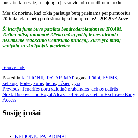
nustato, kur esate, ir sujungia jus su vietiniu mobiliuoju tinklu.
Mes tik norime, kad tokia paslauga būtų prieinama per pirmuosius
20 ir daugiau metų profesionalių kelionių metus!
–BE Bret Love
Ši istorija jums buvo pateikta bendradarbiaujant su HOAM.
Tačiau mūsų nuomonė išlieka mūsų pačių ir mes niekada
nesiimsime redakcinio vientisumo principų, kurie yra mūsų
santykių su skaitytojais pagrindas.
Source link
Posted in
KELIONIŲ PATARIMAI
Tagged
būtini
,
ESIMS
,
keliauja
,
kodėl
,
kurie
,
tiems
,
užsienį
,
yra
Navigacija
Previous:
Tenerifės porų galutinė prabangios jachtos patirtis
Next:
Discover the Royal Alcazar of Seville: Get an Exclusive Early
tarp
Access
įrašų
Susiję įrašai
KELIONIŲ PATARIMAI