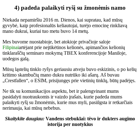
4) padeda palaikyti ryšį su žmonėmis namo
Niekada nepamiršiu 2016 m. Dienos, kai supratau, kad mūsų
gyvybė, kaip profesionalūs keliautojai, turėjo emocinę rinkliavą
mano dukrai, kuriai tuo metu buvo 14 metų.
Mes buvome nuostabioje, bet atokioje privačioje saloje
Filipinai
artėjant prie neįtikėtinos kelionės, apimančios kelionių
tinklaraščių seminaro mokymą TBEX konferencijoje Maniloje,
uodegos galą.
Mūsų ląstelių tinklo ryšys geriausiu atveju buvo eskizinis, o po kelių
kritimo skambučių mano dukra nutrūko iki ašarų. Aš buvau
„Crestfallen“, o ESIM, prisijungęs prie vietinių tinklų, būtų padėjęs.
Ne tik su komunikacijos aspektu, bet ir palengvinant mums
pasidalyti nuotraukomis ir vaizdo įrašais, kurie padeda mums
palaikyti ryšį su žmonėmis, kurie mus myli, pasiilgsta ir retkarčiais
nerimauja, kai mūsų nebebus.
Skaitykite daugiau:
Vandens stebuklai: tėvo ir dukters augimo
istorija per nuotykius