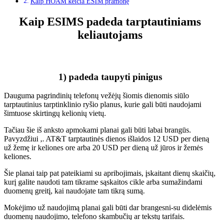
Kaip HOAM keičia ESIM pramonę
Kaip ESIMS padeda tarptautiniams
keliautojams
1) padeda taupyti pinigus
Dauguma pagrindinių telefonų vežėjų šiomis dienomis siūlo
tarptautinius tarptinklinio ryšio planus, kurie gali būti naudojami
šimtuose skirtingų kelionių vietų.
Tačiau šie iš anksto apmokami planai gali būti labai brangūs.
Pavyzdžiui ,.
AT&T tarptautinės dienos išlaidos
12 USD per dieną
už žemę ir keliones ore arba 20 USD per dieną už jūros ir žemės
keliones.
Šie planai taip pat pateikiami su apribojimais, įskaitant dienų skaičių,
kurį galite naudoti tam tikrame sąskaitos cikle arba sumažindami
duomenų greitį, kai naudojate tam tikrą sumą.
Mokėjimo už naudojimą planai gali būti dar brangesni-su didelėmis
duomenų naudojimo, telefono skambučių ar tekstų tarifais.