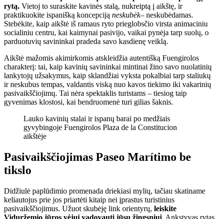
rytą.
Vietoj to suraskite kavinės stalą, nukreiptą į aikštę, ir
praktikuokite ispanišką koncepciją
neskubėk
– neskubėdamas.
Stebėkite, kaip aikštė iš ramaus ryto prieglobsčio virsta animaciniu
socialiniu centru, kai kaimynai pasivijo, vaikai pynėja tarp suolų, o
parduotuvių savininkai pradeda savo kasdienę veiklą.
Aikštė mažomis akimirkomis atskleidžia autentišką Fuengirolos
charakterį: tai, kaip kavinių savininkai mintinai žino savo nuolatinių
lankytojų užsakymus, kaip sklandžiai vyksta pokalbiai tarp staliukų
ir neskubus tempas, valdantis viską nuo kavos tiekimo iki vakarinių
pasivaikščiojimų. Tai nėra spektaklis turistams – tiesiog taip
gyvenimas klostosi, kai bendruomenė turi gilias šaknis.
Lauko kavinių stalai ir ispanų barai po medžiais
gyvybingoje Fuengirolos Plaza de la Constitucion
aikštėje
Pasivaikščiojimas Paseo Marítimo be
tikslo
Didžiulė paplūdimio promenada driekiasi mylių, tačiau skatiname
keliautojus prie jos priartėti kitaip nei įprastus turistinius
pasivaikščiojimus. Užuot skubėję link orientyrų,
leiskite
Viduržemio jūros vėjui vadovauti jūsų žingsniui
. Ankstyvas rytas