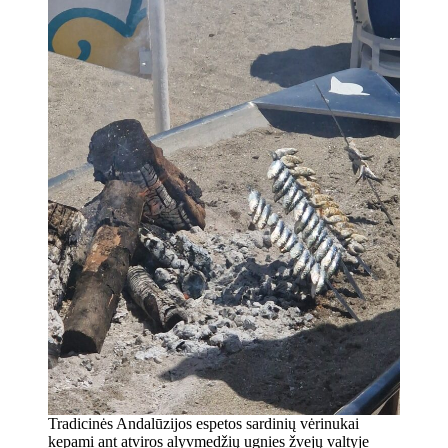
Tradicinės Andalūzijos espetos sardinių vėrinukai
kepami ant atviros alyvmedžių ugnies žvejų valtyje