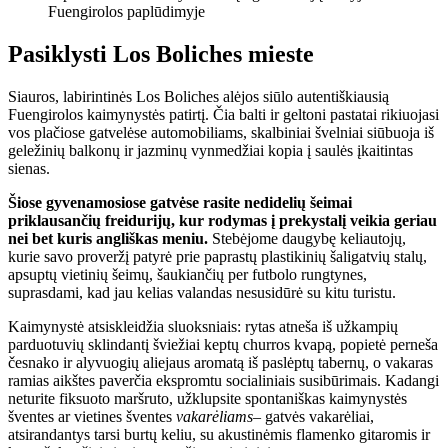
Fuengirolos paplūdimyje
Pasiklysti Los Boliches mieste
Siauros, labirintinės Los Boliches alėjos siūlo autentiškiausią
Fuengirolos kaimynystės patirtį. Čia balti ir geltoni pastatai rikiuojasi
vos plačiose gatvelėse automobiliams, skalbiniai švelniai siūbuoja iš
geležinių balkonų ir jazminų vynmedžiai kopia į saulės įkaitintas
sienas.
Šiose gyvenamosiose gatvėse rasite nedidelių šeimai
priklausančių freidurijų, kur rodymas į prekystalį veikia geriau
nei bet kuris angliškas meniu.
Stebėjome daugybę keliautojų,
kurie savo proveržį patyrė prie paprastų plastikinių šaligatvių stalų,
apsuptų vietinių šeimų, šaukiančių per futbolo rungtynes,
suprasdami, kad jau kelias valandas nesusidūrė su kitu turistu.
Kaimynystė atsiskleidžia sluoksniais: rytas atneša iš užkampių
parduotuvių sklindantį šviežiai keptų churros kvapą, popietė perneša
česnako ir alyvuogių aliejaus aromatą iš paslėptų tabernų, o vakaras
ramias aikštes paverčia ekspromtu socialiniais susibūrimais. Kadangi
neturite fiksuoto maršruto, užklupsite spontaniškas kaimynystės
šventes ar vietines šventes
vakarėliams
– gatvės vakarėliai,
atsirandantys tarsi burtų keliu, su akustinėmis flamenko gitaromis ir