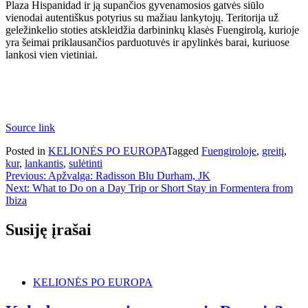
Plaza Hispanidad ir ją supančios gyvenamosios gatvės siūlo
vienodai autentiškus potyrius su mažiau lankytojų. Teritorija už
geležinkelio stoties atskleidžia darbininkų klasės Fuengirolą, kurioje
yra šeimai priklausančios parduotuvės ir apylinkės barai, kuriuose
lankosi vien vietiniai.
Source link
Posted in
KELIONĖS PO EUROPA
Tagged
Fuengiroloje
,
greitį
,
kur
,
lankantis
,
sulėtinti
Navigacija
Previous:
Apžvalga: Radisson Blu Durham, JK
Next:
What to Do on a Day Trip or Short Stay in Formentera from
tarp
Ibiza
įrašų
Susiję įrašai
KELIONĖS PO EUROPA