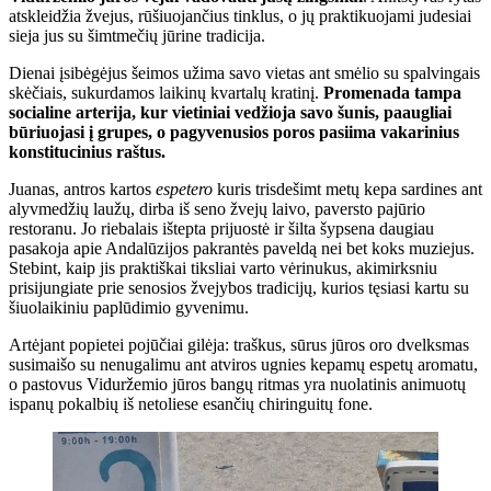
atskleidžia žvejus, rūšiuojančius tinklus, o jų praktikuojami judesiai
sieja jus su šimtmečių jūrine tradicija.
Dienai įsibėgėjus šeimos užima savo vietas ant smėlio su spalvingais
skėčiais, sukurdamos laikinų kvartalų kratinį.
Promenada tampa
socialine arterija, kur vietiniai vedžioja savo šunis, paaugliai
būriuojasi į grupes, o pagyvenusios poros pasiima vakarinius
konstitucinius raštus.
Juanas, antros kartos
espetero
kuris trisdešimt metų kepa sardines ant
alyvmedžių laužų, dirba iš seno žvejų laivo, paversto pajūrio
restoranu. Jo riebalais ištepta prijuostė ir šilta šypsena daugiau
pasakoja apie Andalūzijos pakrantės paveldą nei bet koks muziejus.
Stebint, kaip jis praktiškai tiksliai varto vėrinukus, akimirksniu
prisijungiate prie senosios žvejybos tradicijų, kurios tęsiasi kartu su
šiuolaikiniu paplūdimio gyvenimu.
Artėjant popietei pojūčiai gilėja: traškus, sūrus jūros oro dvelksmas
susimaišo su nenugalimu ant atviros ugnies kepamų espetų aromatu,
o pastovus Viduržemio jūros bangų ritmas yra nuolatinis animuotų
ispanų pokalbių iš netoliese esančių chiringuitų fone.