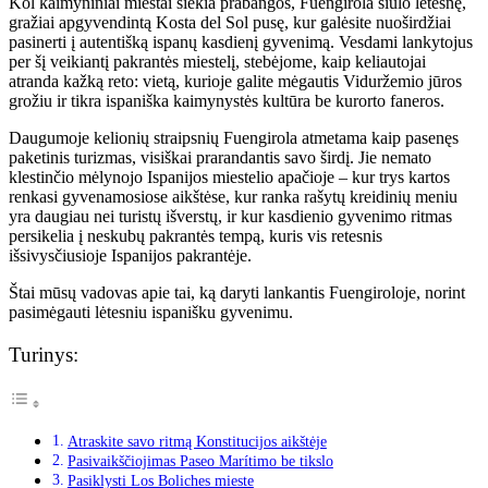
Kol kaimyniniai miestai siekia prabangos, Fuengirola siūlo lėtesnę,
gražiai apgyvendintą Kosta del Sol pusę, kur galėsite nuoširdžiai
pasinerti į autentišką ispanų kasdienį gyvenimą. Vesdami lankytojus
per šį veikiantį pakrantės miestelį, stebėjome, kaip keliautojai
atranda kažką reto: vietą, kurioje galite mėgautis Viduržemio jūros
grožiu ir tikra ispaniška kaimynystės kultūra be kurorto faneros.
Daugumoje kelionių straipsnių Fuengirola atmetama kaip pasenęs
paketinis turizmas, visiškai prarandantis savo širdį. Jie nemato
klestinčio mėlynojo Ispanijos miestelio apačioje – kur trys kartos
renkasi gyvenamosiose aikštėse, kur ranka rašytų kreidinių meniu
yra daugiau nei turistų išverstų, ir kur kasdienio gyvenimo ritmas
persikelia į neskubų pakrantės tempą, kuris vis retesnis
išsivysčiusioje Ispanijos pakrantėje.
Štai mūsų vadovas apie tai, ką daryti lankantis Fuengiroloje, norint
pasimėgauti lėtesniu ispanišku gyvenimu.
Turinys:
Atraskite savo ritmą Konstitucijos aikštėje
Pasivaikščiojimas Paseo Marítimo be tikslo
Pasiklysti Los Boliches mieste