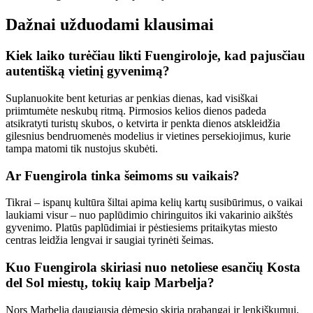
Dažnai užduodami klausimai
Kiek laiko turėčiau likti Fuengiroloje, kad pajusčiau
autentišką vietinį gyvenimą?
Suplanuokite bent keturias ar penkias dienas, kad visiškai
priimtumėte neskubų ritmą. Pirmosios kelios dienos padeda
atsikratyti turistų skubos, o ketvirta ir penkta dienos atskleidžia
gilesnius bendruomenės modelius ir vietines persekiojimus, kurie
tampa matomi tik nustojus skubėti.
Ar Fuengirola tinka šeimoms su vaikais?
Tikrai – ispanų kultūra šiltai apima kelių kartų susibūrimus, o vaikai
laukiami visur – nuo ​​paplūdimio chiringuitos iki vakarinio aikštės
gyvenimo. Platūs paplūdimiai ir pėstiesiems pritaikytas miesto
centras leidžia lengvai ir saugiai tyrinėti šeimas.
Kuo Fuengirola skiriasi nuo netoliese esančių Kosta
del Sol miestų, tokių kaip Marbelja?
Nors Marbelja daugiausia dėmesio skiria prabangai ir lenkiškumui,