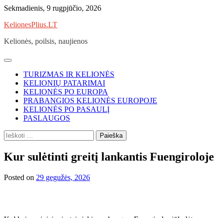
Skip
Sekmadienis, 9 rugpjūčio, 2026
to
KelionesPlius.LT
content
Kelionės, poilsis, naujienos
TURIZMAS IR KELIONĖS
KELIONIŲ PATARIMAI
KELIONĖS PO EUROPA
PRABANGIOS KELIONĖS EUROPOJE
KELIONĖS PO PASAULĮ
PASLAUGOS
Ieškoti:
Kur sulėtinti greitį lankantis Fuengiroloje
Posted on
29 gegužės, 2026