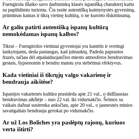
Fuengirola išlaiko savo darbininkų klasės ispanišką charakterį kartu
su paplūdimio turizmu. Čia rasite autentišką kaimynystės gyvenimą,
priimtinas kainas ir tikrą vietinę kultūrą, o ne kurorto išskirtinumą.
Ar galiu patirti autentišką ispanų kultūrą
nemokėdamas ispanų kalbos?
Tikrai – Fuengirolos vietiniai gyventojai yra kantrūs ir svetingi
lankytojams, deda pastangas, kad įsitrauktų. Padeda paprastos
frazės, tačiau dėl atpalaiduojančios miesto atmosferos bendravimas
gestais, šypsenomis ir bendru maistu yra stebėtinai efektyvus.
Kada vietiniai iš tikrųjų valgo vakarienę ir
bendrauja aikštėse?
Ispanijos vakarienės kultūra prasideda apie 21 val., o didžiausias
bendravimas aikštėje – nuo ​​22 val. iki vidurnakčio. Šeimos su
vaikais dažnai susirenka anksčiau, apie 20 val., o jaunesnės minios
savaitgaliais bendrauja gerokai po vidurnakčio.
Ar už Los Boliches yra paslėptų rajonų, kuriuos
verta ištirti?