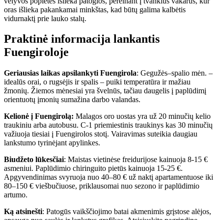
vėlyvos popietės išlieka patogios, pereinant į tvankius vakarus, kur
oras išlieka pakankamai minkštas, kad būtų galima kalbėtis
vidurnaktį prie lauko stalų.
Praktinė informacija lankantis
Fuengiroloje
Geriausias laikas apsilankyti
Fuengirola
: Gegužės–spalio mėn. –
idealūs orai, o rugsėjis ir spalis – puiki temperatūra ir mažiau
žmonių. Žiemos mėnesiai yra švelnūs, tačiau daugelis į paplūdimį
orientuotų įmonių sumažina darbo valandas.
Kelionė į Fuengirolą:
Malagos oro uostas yra už 20 minučių kelio
traukiniu arba autobusu. C-1 priemiestinis traukinys kas 30 minučių
važiuoja tiesiai į Fuengirolos stotį. Vairavimas suteikia daugiau
lankstumo tyrinėjant apylinkes.
Biudžeto lūkesčiai
: Maistas vietinėse freidurijose kainuoja 8-15 €
asmeniui. Paplūdimio chiringuito pietūs kainuoja 15-25 €.
Apgyvendinimas svyruoja nuo 40–80 € už naktį apartamentuose iki
80–150 € viešbučiuose, priklausomai nuo sezono ir paplūdimio
artumo.
Ką atsinešti
: Patogūs vaikščiojimo batai akmenimis grįstose alėjos,