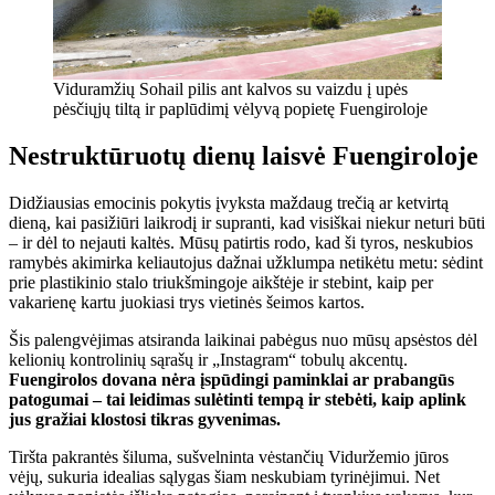
Viduramžių Sohail pilis ant kalvos su vaizdu į upės
pėsčiųjų tiltą ir paplūdimį vėlyvą popietę Fuengiroloje
Nestruktūruotų dienų laisvė Fuengiroloje
Didžiausias emocinis pokytis įvyksta maždaug trečią ar ketvirtą
dieną, kai pasižiūri laikrodį ir supranti, kad visiškai niekur neturi būti
– ir dėl to nejauti kaltės. Mūsų patirtis rodo, kad ši tyros, neskubios
ramybės akimirka keliautojus dažnai užklumpa netikėtu metu: sėdint
prie plastikinio stalo triukšmingoje aikštėje ir stebint, kaip per
vakarienę kartu juokiasi trys vietinės šeimos kartos.
Šis palengvėjimas atsiranda laikinai pabėgus nuo mūsų apsėstos dėl
kelionių kontrolinių sąrašų ir „Instagram“ tobulų akcentų.
Fuengirolos dovana nėra įspūdingi paminklai ar prabangūs
patogumai – tai leidimas sulėtinti tempą ir stebėti, kaip aplink
jus gražiai klostosi tikras gyvenimas.
Tiršta pakrantės šiluma, sušvelninta vėstančių Viduržemio jūros
vėjų, sukuria idealias sąlygas šiam neskubiam tyrinėjimui. Net