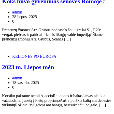
Koks buvo gyvenimas senovės Romoje?
admin
28 liepos, 2025
0
Prancūzų žmonės Arr. Grubūs podcast’o šou užrašai S1, E20:
vergai, plebsas ir patricai – kas iš tikrųjų valdė imperiją? Šiame
prancūzų žmonių Arr. Grubus, Seanas […]
KELIONĖS PO EUROPA
2023 m. Liepos mėn
admin
18 vasario, 2025
0
Korsiko pakrantė netoli AjaccioRaudonas ir baltas laivas plaukia
važiuodami į uostą į Pietų proprianoAušra purškia baltą ant debesies
viršūniųRožiniai žvilgčioja ant bangų, besisukančių be galo, […]