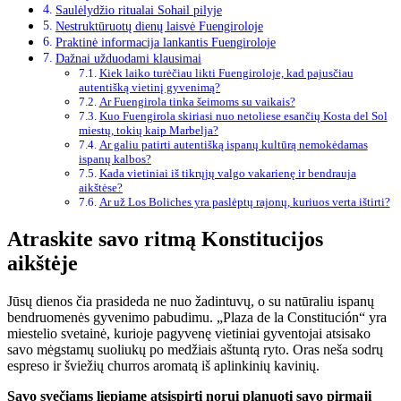
Saulėlydžio ritualai Sohail pilyje
Nestruktūruotų dienų laisvė Fuengiroloje
Praktinė informacija lankantis Fuengiroloje
Dažnai užduodami klausimai
Kiek laiko turėčiau likti Fuengiroloje, kad pajusčiau
autentišką vietinį gyvenimą?
Ar Fuengirola tinka šeimoms su vaikais?
Kuo Fuengirola skiriasi nuo netoliese esančių Kosta del Sol
miestų, tokių kaip Marbelja?
Ar galiu patirti autentišką ispanų kultūrą nemokėdamas
ispanų kalbos?
Kada vietiniai iš tikrųjų valgo vakarienę ir bendrauja
aikštėse?
Ar už Los Boliches yra paslėptų rajonų, kuriuos verta ištirti?
Atraskite savo ritmą Konstitucijos
aikštėje
Jūsų dienos čia prasideda ne nuo žadintuvų, o su natūraliu ispanų
bendruomenės gyvenimo pabudimu. „Plaza de la Constitución“ yra
miestelio svetainė, kurioje pagyvenę vietiniai gyventojai atsisako
savo mėgstamų suoliukų po medžiais aštuntą ryto. Oras neša sodrų
espreso ir šviežių churros aromatą iš aplinkinių kavinių.
Savo svečiams liepiame atsispirti norui planuoti savo pirmąjį