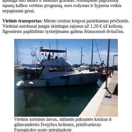
apsauga nuo saulės ir lankstus grafikas. Atsisiųskite pagrindinę
ispanų kalbos vertimo programą, nors rodymas ir šypsena veikia
nepaprastai gerai.
Vietinis transportas
: Miesto centras lengvai pasiekiamas pėsčiomis.
Vietiniai autobusai jungia skirtingus rajonus už 1,20 € už kelionę.
Ilgesniems paplūdimio tyrinėjimams galima išsinuomoti dviračius.
Vietinis turistinis laivas, siūlantis pakrantės kruizus ir
giliavandenės žvejybos keliones, prisišvartavęs
Fuengirolos uosto prieplaukoje