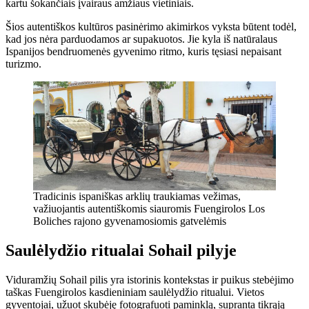
kartu šokančiais įvairaus amžiaus vietiniais.
Šios autentiškos kultūros pasinėrimo akimirkos vyksta būtent todėl,
kad jos nėra parduodamos ar supakuotos. Jie kyla iš natūralaus
Ispanijos bendruomenės gyvenimo ritmo, kuris tęsiasi nepaisant
turizmo.
Tradicinis ispaniškas arklių traukiamas vežimas,
važiuojantis autentiškomis siauromis Fuengirolos Los
Boliches rajono gyvenamosiomis gatvelėmis
Saulėlydžio ritualai Sohail pilyje
Viduramžių Sohail pilis yra istorinis kontekstas ir puikus stebėjimo
taškas Fuengirolos kasdieniniam saulėlydžio ritualui. Vietos
gyventojai, užuot skubėję fotografuoti paminklą, supranta tikrąją