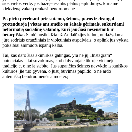
šios vietos vertę: jos bazėje esantis platus paplūdimys, kuriame
kiekvieną vakarą renkasi bendruomenė.
Po pietų pereinant prie sutemų, šeimos, poros ir draugai
pretenduoja į vietas ant smėlio su šaltais gėrimais, sukurdami
neformalią socialinę valandą, kuri jaučiasi nesenstanti ir
betarpiška.
Saulė nusileidžia už Andalūzijos kalnų, nudažydama
jūrą sodriais oranžiniais ir violetiniais atspalviais, o aplink jus vyksta
pokalbiai animuota ispanų kalba.
Tai, kas daro šias akimirkas galingas, yra ne jų „Instagram“
potencialas – tai suvokimas, kad dalyvaujate tikroje vietinėje
tradicijoje, o ne ją stebite. Jus supančios šeimos nevykdo ispaniškos
kultūros; jie tuo gyvena, o jūsų buvimas papildo, o ne ardo
autentišką bendruomenės atmosferą.