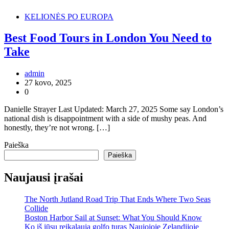
KELIONĖS PO EUROPA
Best Food Tours in London You Need to
Take
admin
27 kovo, 2025
0
Danielle Strayer Last Updated: March 27, 2025 Some say London’s
national dish is disappointment with a side of mushy peas. And
honestly, they’re not wrong. […]
Paieška
Paieška
Naujausi įrašai
The North Jutland Road Trip That Ends Where Two Seas
Collide
Boston Harbor Sail at Sunset: What You Should Know
Ko iš jūsų reikalauja golfo turas Naujojoje Zelandijoje