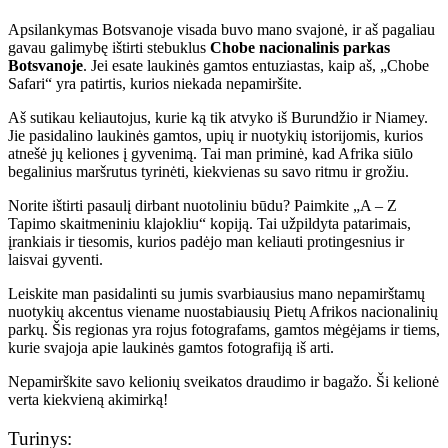
Apsilankymas Botsvanoje visada buvo mano svajonė, ir aš pagaliau
gavau galimybę ištirti stebuklus
Chobe nacionalinis parkas
Botsvanoje
. Jei esate laukinės gamtos entuziastas, kaip aš, „Chobe
Safari“ yra patirtis, kurios niekada nepamiršite.
Aš sutikau keliautojus, kurie ką tik atvyko iš Burundžio ir Niamey.
Jie pasidalino laukinės gamtos, upių ir nuotykių istorijomis, kurios
atnešė jų keliones į gyvenimą. Tai man priminė, kad Afrika siūlo
begalinius maršrutus tyrinėti, kiekvienas su savo ritmu ir grožiu.
Norite ištirti pasaulį dirbant nuotoliniu būdu? Paimkite „A – Z
Tapimo skaitmeniniu klajokliu“ kopiją. Tai užpildyta patarimais,
įrankiais ir tiesomis, kurios padėjo man keliauti protingesnius ir
laisvai gyventi.
Leiskite man pasidalinti su jumis svarbiausius mano nepamirštamų
nuotykių akcentus viename nuostabiausių Pietų Afrikos nacionalinių
parkų. Šis regionas yra rojus fotografams, gamtos mėgėjams ir tiems,
kurie svajoja apie laukinės gamtos fotografiją iš arti.
Nepamirškite savo kelionių sveikatos draudimo ir bagažo. Ši kelionė
verta kiekvieną akimirką!
Turinys: