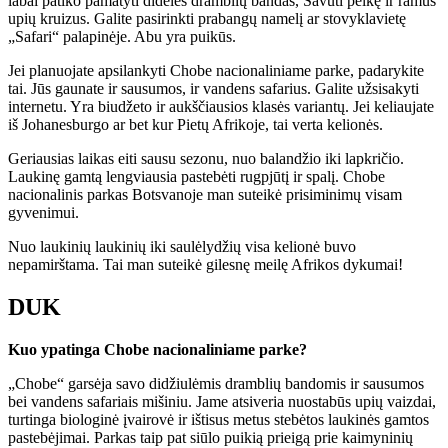
labai patiko pamatyti dideles dramblių bandas, Savuti pelkę ir ramus
upių kruizus. Galite pasirinkti prabangų namelį ar stovyklavietę
„Safari“ palapinėje. Abu yra puikūs.
Jei planuojate apsilankyti Chobe nacionaliniame parke, padarykite
tai. Jūs gaunate ir sausumos, ir vandens safarius. Galite užsisakyti
internetu. Yra biudžeto ir aukščiausios klasės variantų. Jei keliaujate
iš Johanesburgo ar bet kur Pietų Afrikoje, tai verta kelionės.
Geriausias laikas eiti sausu sezonu, nuo balandžio iki lapkričio.
Laukinę gamtą lengviausia pastebėti rugpjūtį ir spalį. Chobe
nacionalinis parkas Botsvanoje man suteikė prisiminimų visam
gyvenimui.
Nuo laukinių laukinių iki saulėlydžių visa kelionė buvo
nepamirštama. Tai man suteikė gilesnę meilę Afrikos dykumai!
DUK
Kuo ypatinga Chobe nacionaliniame parke?
„Chobe“ garsėja savo didžiulėmis dramblių bandomis ir sausumos
bei vandens safariais mišiniu. Jame atsiveria nuostabūs upių vaizdai,
turtinga biologinė įvairovė ir ištisus metus stebėtos laukinės gamtos
pastebėjimai. Parkas taip pat siūlo puikią prieigą prie kaimyninių