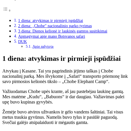
1 diena: atvykimas ir pirmieji įspūdžiai
2 diena: „Chobe“ nacionalinio parko tyrimas
3 diena: Dienos kelionė ir laukinės gamtos susitikimai
Apmąstymai apie mano Botsvanos safari
DUK
Apie rašytoją
1 diena: atvykimas ir pirmieji įspūdžiai
Atvykau į Kasane. Tai yra pagrindinis įėjimo taškas į Chobe
nacionalinį parką. Mes išvykome į „Safari“ transporto priemonę link
savo pirmosios kelionės tikslo – „Chobe Elephant Camp“.
Važiuodamas Chobe upės krante, aš jau pastebėjau laukinę gamtą.
Mes matėme „Kudu“, „Babuons“ ir dar daugiau. Važiavimas palei
upę buvo kupinas gyvybės.
Žemėje buvo atviros užtvankos ir gėlo vandens šaltiniai. Tai visus
metus traukia gyvūnus. Namelis buvo tylus ir pasiūlė paguodą.
Svečiai galėjo atsipalaiduoti ir mėgautis gamta.