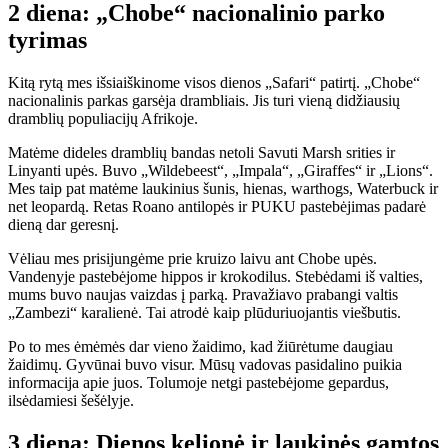
2 diena: „Chobe“ nacionalinio parko
tyrimas
Kitą rytą mes išsiaiškinome visos dienos „Safari“ patirtį. „Chobe“
nacionalinis parkas garsėja drambliais. Jis turi vieną didžiausių
dramblių populiacijų Afrikoje.
Matėme dideles dramblių bandas netoli Savuti Marsh srities ir
Linyanti upės. Buvo „Wildebeest“, „Impala“, „Giraffes“ ir „Lions“.
Mes taip pat matėme laukinius šunis, hienas, warthogs, Waterbuck ir
net leopardą. Retas Roano antilopės ir PUKU pastebėjimas padarė
dieną dar geresnį.
Vėliau mes prisijungėme prie kruizo laivu ant Chobe upės.
Vandenyje pastebėjome hippos ir krokodilus. Stebėdami iš valties,
mums buvo naujas vaizdas į parką. Pravažiavo prabangi valtis
„Zambezi“ karalienė. Tai atrodė kaip plūduriuojantis viešbutis.
Po to mes ėmėmės dar vieno žaidimo, kad žiūrėtume daugiau
žaidimų. Gyvūnai buvo visur. Mūsų vadovas pasidalino puikia
informacija apie juos. Tolumoje netgi pastebėjome gepardus,
ilsėdamiesi šešėlyje.
3 diena: Dienos kelionė ir laukinės gamtos