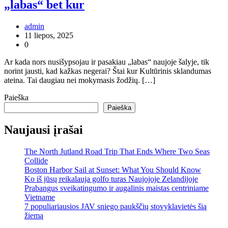
„labas“ bet kur
admin
11 liepos, 2025
0
Ar kada nors nusišypsojau ir pasakiau „labas“ naujoje šalyje, tik
norint jausti, kad kažkas negerai? Štai kur Kultūrinis sklandumas
ateina. Tai daugiau nei mokymasis žodžių. […]
Paieška
Paieška
Naujausi įrašai
The North Jutland Road Trip That Ends Where Two Seas
Collide
Boston Harbor Sail at Sunset: What You Should Know
Ko iš jūsų reikalauja golfo turas Naujojoje Zelandijoje
Prabangus sveikatingumo ir augalinis maistas centriniame
Vietname
7 populiariausios JAV sniego paukščių stovyklavietės šią
žiemą