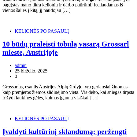
pagrįstas mano tikra kelionių ir darbo patirtimi. Keliaudamas iš
vienos šalies į kitą, jį naudojau […]
KELIONĖS PO PASAULĮ
10 būdų praleisti tobulą vasarą Grossarl
mieste, Austrijoje
admin
25 birželio, 2025
0
Grossarlas, esantis Austrijos Alpių širdyje, yra geriausiai žinomas
kaip premjeros žiemos slidinėjimo vieta. Vis dėlto, kai sniegas tirpsta
ir žydi laukinės gėlės, kaimas įgauna visiškai […]
KELIONĖS PO PASAULĮ
Įvaldyti kultūrinį sklandumą: peržengti