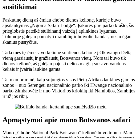
susitikimai
Paskutinę dieną aš ėmiau chobo dienos kelionę, kurioje buvo
apsilankymas „Ngoma Safari Lodge“. Įsikūręs prie parko krašto, šis
prieglobstis pateikė stulbinantį vaizdą į aplinkines lygumas.
Tolumoje galėjau pamatyti dramblių ir buivolių bandas, nes mėgau
skanius pusryčius.
Tada mes tęsėme savo kelionę su dienos kelione į Okavango Deltą –
vieną garsiausių ir gražiausių Botsvanos vietų. Nors tai buvo tik
dienos kelionė, aš galėjau pajusti deltos magiją su savo vandens
keliais ir įvairia laukine gamta.
Tai man priminė, kaip sujungtos visos Pietų Afrikos laukinės gamtos
zonos – nuo Serengeti nacionalinio parko iki Hwange nacionalinio
parko Zimbabvėje ir nuo Viktorijos krioklių iki Namibijos, Zambijos
ir už jos ribų.
Apmąstymai apie mano Botsvanos safari
Mano „Chobe National Park Botswana“ kelionė buvo tobula. Man