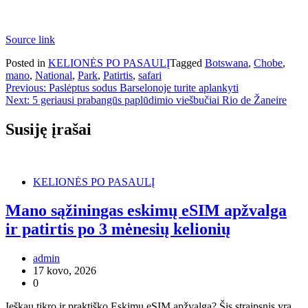
Source link
Posted in
KELIONĖS PO PASAULĮ
Tagged
Botswana
,
Chobe
,
mano
,
National
,
Park
,
Patirtis
,
safari
Navigacija
Previous:
Paslėptus sodus Barselonoje turite aplankyti
Next:
5 geriausi prabangūs paplūdimio viešbučiai Rio de Žaneire
tarp
įrašų
Susiję įrašai
KELIONĖS PO PASAULĮ
Mano sąžiningas eskimų eSIM apžvalga
ir patirtis po 3 mėnesių kelionių
admin
17 kovo, 2026
0
Ieškau tikro ir praktiško Eskimų eSIM apžvalga? Šis straipsnis yra