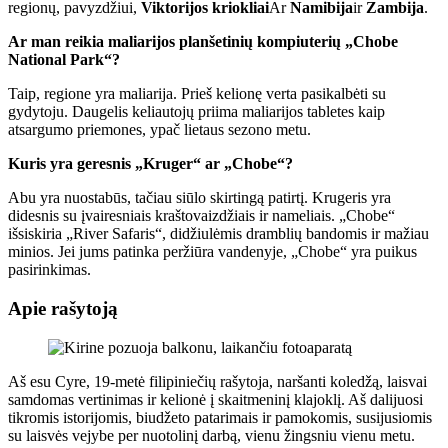
regionų, pavyzdžiui,
Viktorijos kriokliai
Ar
Namibija
ir
Zambija
.
Ar man reikia maliarijos planšetinių kompiuterių „Chobe
National Park“?
Taip, regione yra maliarija. Prieš kelionę verta pasikalbėti su
gydytoju. Daugelis keliautojų priima maliarijos tabletes kaip
atsargumo priemones, ypač lietaus sezono metu.
Kuris yra geresnis „Kruger“ ar „Chobe“?
Abu yra nuostabūs, tačiau siūlo skirtingą patirtį. Krugeris yra
didesnis su įvairesniais kraštovaizdžiais ir nameliais. „Chobe“
išsiskiria „River Safaris“, didžiulėmis dramblių bandomis ir mažiau
minios. Jei jums patinka peržiūra vandenyje, „Chobe“ yra puikus
pasirinkimas.
Apie rašytoją
Aš esu Cyre, 19-metė filipiniečių rašytoja, naršanti koledžą, laisvai
samdomas vertinimas ir kelionė į skaitmeninį klajoklį. Aš dalijuosi
tikromis istorijomis, biudžeto patarimais ir pamokomis, susijusiomis
su laisvės vejybe per nuotolinį darbą, vienu žingsniu vienu metu.