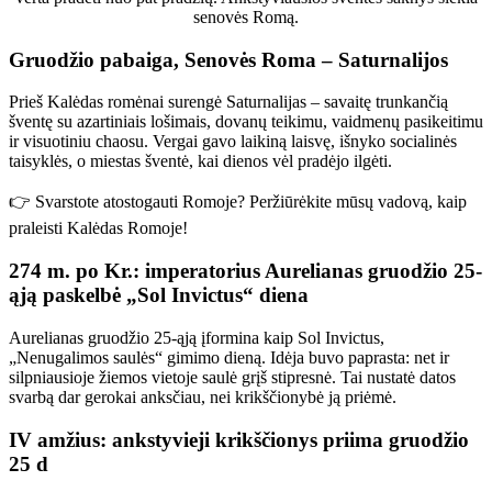
senovės Romą.
Gruodžio pabaiga, Senovės Roma – Saturnalijos
Prieš Kalėdas romėnai surengė Saturnalijas – savaitę trunkančią
šventę su azartiniais lošimais, dovanų teikimu, vaidmenų pasikeitimu
ir visuotiniu chaosu. Vergai gavo laikiną laisvę, išnyko socialinės
taisyklės, o miestas šventė, kai dienos vėl pradėjo ilgėti.
👉 Svarstote atostogauti Romoje? Peržiūrėkite mūsų vadovą, kaip
praleisti Kalėdas Romoje!
274 m. po Kr.: imperatorius Aurelianas gruodžio 25-
ąją paskelbė „Sol Invictus“ diena
Aurelianas gruodžio 25-ąją įformina kaip Sol Invictus,
„Nenugalimos saulės“ gimimo dieną. Idėja buvo paprasta: net ir
silpniausioje žiemos vietoje saulė grįš stipresnė. Tai nustatė datos
svarbą dar gerokai anksčiau, nei krikščionybė ją priėmė.
IV amžius: ankstyvieji krikščionys priima gruodžio
25 d