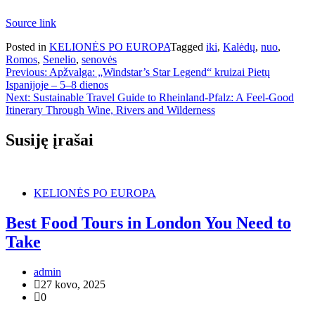
Source link
Posted in
KELIONĖS PO EUROPA
Tagged
iki
,
Kalėdų
,
nuo
,
Romos
,
Senelio
,
senovės
Navigacija
Previous:
Apžvalga: „Windstar’s Star Legend“ kruizai Pietų
Ispanijoje – 5–8 dienos
tarp
Next:
Sustainable Travel Guide to Rheinland-Pfalz: A Feel-Good
įrašų
Itinerary Through Wine, Rivers and Wilderness
Susiję įrašai
KELIONĖS PO EUROPA
Best Food Tours in London You Need to
Take
admin
27 kovo, 2025
0