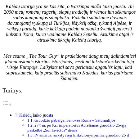
Kalėdų istorija yra ne kas kita, o tvarkinga maža laiko juosta. Tai
2000 metų romėnų ragerių, slaptų tradicijų ir vienos itin sėkmingos
sodos kampanijos samplaika. Pakeliui sutinkame dovanas
dovanojantį vyskupą iš Turkijos, išdykėlį ožką, tykantį Alpėse, ir
veikėjų paradą, kurie kažkaip padėjo nuolankų šventąjį paversti
linksma ikona, kurią vadiname Kalėdų Seneliu. Atsukime atgal ir
atraskime tikrąją Kalėdų istoriją.
Mes esame „The Tour Guy“ ir praleidome daug metų dalindamiesi
įdomiausiomis istorijos istorijomis, vesdami tūkstančius keliautojų
visoje Europoje. Laikykite tai savo geriausiu apgaulės lapu, kad
suprastumėte, kaip praeitis suformavo Kalėdas, kurias patiriame
šiandien.
Turinys:
Kalėdų laiko juosta
Gruodžio pabaiga, Senovės Roma – Saturnalijos
274 m. po Kr.: imperatorius Aurelianas gruodžio 25-ąją
paskelbė „Sol Invictus“ diena
IV amžius: ankstyvieji krikščionys priima gruodžio 25 d