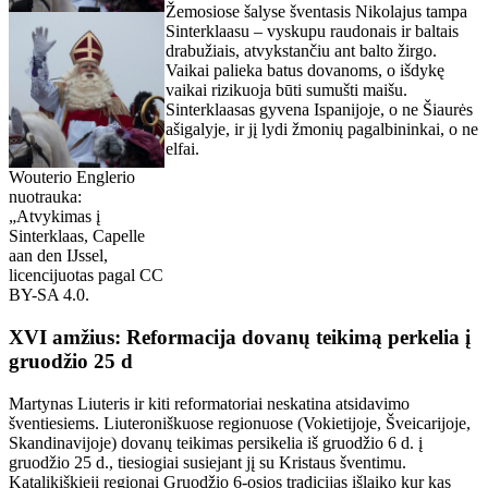
Žemosiose šalyse šventasis Nikolajus tampa
Sinterklaasu – vyskupu raudonais ir baltais
drabužiais, atvykstančiu ant balto žirgo.
Vaikai palieka batus dovanoms, o išdykę
vaikai rizikuoja būti sumušti maišu.
Sinterklaasas gyvena Ispanijoje, o ne Šiaurės
ašigalyje, ir jį lydi žmonių pagalbininkai, o ne
elfai.
Wouterio Englerio
nuotrauka:
„Atvykimas į
Sinterklaas, Capelle
aan den IJssel,
licencijuotas pagal CC
BY-SA 4.0.
XVI amžius: Reformacija dovanų teikimą perkelia į
gruodžio 25 d
Martynas Liuteris ir kiti reformatoriai neskatina atsidavimo
šventiesiems. Liuteroniškuose regionuose (Vokietijoje, Šveicarijoje,
Skandinavijoje) dovanų teikimas persikelia iš gruodžio 6 d. į
gruodžio 25 d., tiesiogiai susiejant jį su Kristaus šventimu.
Katalikiškieji regionai Gruodžio 6-osios tradicijas išlaiko kur kas