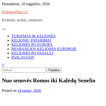
Skip
Pirmadienis, 10 rugpjūčio, 2026
to
KelionesPlius.LT
content
Kelionės, poilsis, naujienos
TURIZMAS IR KELIONĖS
KELIONIŲ PATARIMAI
KELIONĖS PO EUROPA
PRABANGIOS KELIONĖS EUROPOJE
KELIONĖS PO PASAULĮ
PASLAUGOS
Ieškoti:
Nuo senovės Romos iki Kalėdų Senelio
Posted on
14 sausio, 2026