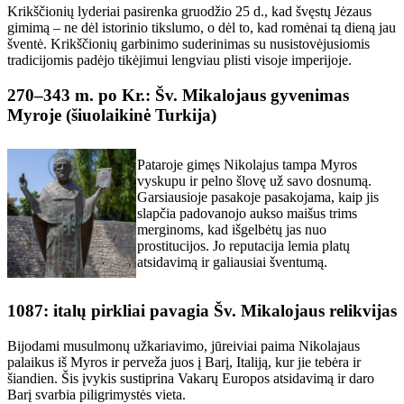
Krikščionių lyderiai pasirenka gruodžio 25 d., kad švęstų Jėzaus
gimimą – ne dėl istorinio tikslumo, o dėl to, kad romėnai tą dieną jau
šventė. Krikščionių garbinimo suderinimas su nusistovėjusiomis
tradicijomis padėjo tikėjimui lengviau plisti visoje imperijoje.
270–343 m. po Kr.: Šv. Mikalojaus gyvenimas
Myroje (šiuolaikinė Turkija)
Pataroje gimęs Nikolajus tampa Myros
vyskupu ir pelno šlovę už savo dosnumą.
Garsiausioje pasakoje pasakojama, kaip jis
slapčia padovanojo aukso maišus trims
merginoms, kad išgelbėtų jas nuo
prostitucijos. Jo reputacija lemia platų
atsidavimą ir galiausiai šventumą.
1087: italų pirkliai pavagia Šv. Mikalojaus relikvijas
Bijodami musulmonų užkariavimo, jūreiviai paima Nikolajaus
palaikus iš Myros ir perveža juos į Barį, Italiją, kur jie tebėra ir
šiandien. Šis įvykis sustiprina Vakarų Europos atsidavimą ir daro
Barį svarbia piligrimystės vieta.