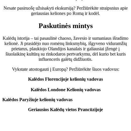
Nesate pasiruošę užsisakyti ekskursiją? Peržiūrėkite straipsnius apie
geriausias keliones po Romą ir kodėl.
Paskutinės mintys
Kalėdų istorija – tai pasaulinė chaoso, žavesio ir sumaniaus išradimo
kelionė. Ji prasidėjo nuo romėnų linksmybių, išgyveno viduramžių
prietarus, plaukiojo Olandijos kanalais ir galiausiai įžengė į
šiuolaikinę kultūrą su rinkodaros pertvarkymu, dėl kurio bet kuris
influenceris galėtų didžiuotis.
Vykstate atostogauti į Europą? Peržiūrėkite šiuos vadovus:
Kalėdos Florencijoje kelionių vadovas
Kalėdos Londone Kelionių vadovas
Kalėdos Paryžiuje kelionių vadovas
Geriausios Kalėdų vietos Prancūzijoje