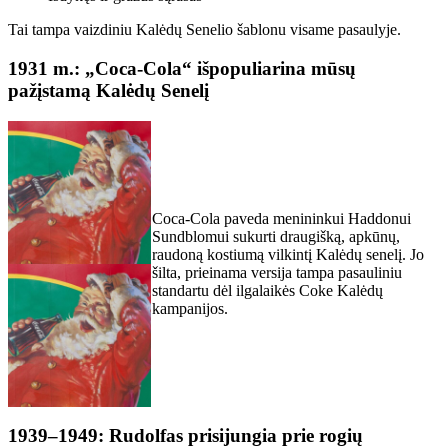
Tai tampa vaizdiniu Kalėdų Senelio šablonu visame pasaulyje.
1931 m.: „Coca-Cola“ išpopuliarina mūsų
pažįstamą Kalėdų Senelį
Coca-Cola paveda menininkui Haddonui
Sundblomui sukurti draugišką, apkūnų,
raudoną kostiumą vilkintį Kalėdų senelį. Jo
šilta, prieinama versija tampa pasauliniu
standartu dėl ilgalaikės Coke Kalėdų
kampanijos.
1939–1949: Rudolfas prisijungia prie rogių