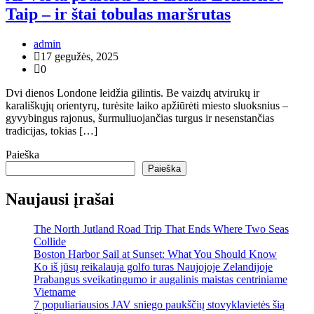
Taip – ir štai tobulas maršrutas
admin
17 gegužės, 2025
0
Dvi dienos Londone leidžia gilintis. Be vaizdų atvirukų ir
karališkųjų orientyrų, turėsite laiko apžiūrėti miesto sluoksnius –
gyvybingus rajonus, šurmuliuojančias turgus ir nesenstančias
tradicijas, tokias […]
Paieška
Paieška
Naujausi įrašai
The North Jutland Road Trip That Ends Where Two Seas
Collide
Boston Harbor Sail at Sunset: What You Should Know
Ko iš jūsų reikalauja golfo turas Naujojoje Zelandijoje
Prabangus sveikatingumo ir augalinis maistas centriniame
Vietname
7 populiariausios JAV sniego paukščių stovyklavietės šią