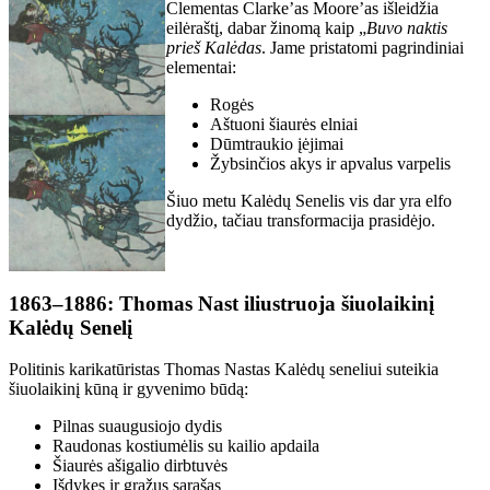
Clementas Clarke’as Moore’as išleidžia
eilėraštį, dabar žinomą kaip „
Buvo naktis
prieš Kalėdas
. Jame pristatomi pagrindiniai
elementai:
Rogės
Aštuoni šiaurės elniai
Dūmtraukio įėjimai
Žybsinčios akys ir apvalus varpelis
Šiuo metu Kalėdų Senelis vis dar yra elfo
dydžio, tačiau transformacija prasidėjo.
1863–1886: Thomas Nast iliustruoja šiuolaikinį
Kalėdų Senelį
Politinis karikatūristas Thomas Nastas Kalėdų seneliui suteikia
šiuolaikinį kūną ir gyvenimo būdą:
Pilnas suaugusiojo dydis
Raudonas kostiumėlis su kailio apdaila
Šiaurės ašigalio dirbtuvės
Išdykęs ir gražus sąrašas