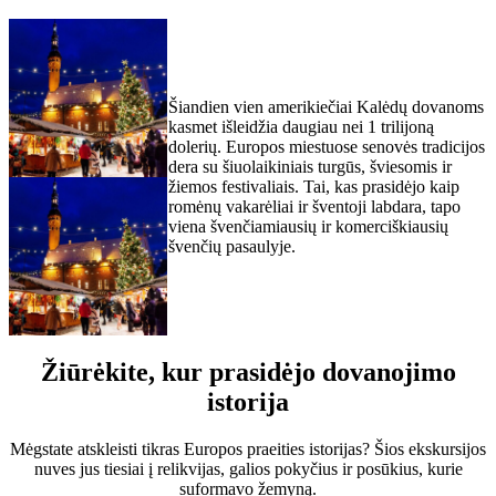
Šiandien vien amerikiečiai Kalėdų dovanoms
kasmet išleidžia daugiau nei 1 trilijoną
dolerių. Europos miestuose senovės tradicijos
dera su šiuolaikiniais turgūs, šviesomis ir
žiemos festivaliais. Tai, kas prasidėjo kaip
romėnų vakarėliai ir šventoji labdara, tapo
viena švenčiamiausių ir komerciškiausių
švenčių pasaulyje.
Žiūrėkite, kur prasidėjo dovanojimo
istorija
Mėgstate atskleisti tikras Europos praeities istorijas? Šios ekskursijos
nuves jus tiesiai į relikvijas, galios pokyčius ir posūkius, kurie
suformavo žemyną.