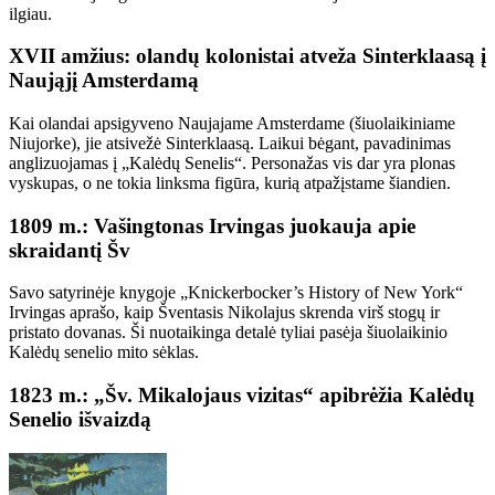
ilgiau.
XVII amžius: olandų kolonistai atveža Sinterklaasą į
Naująjį Amsterdamą
Kai olandai apsigyveno Naujajame Amsterdame (šiuolaikiniame
Niujorke), jie atsivežė Sinterklaasą. Laikui bėgant, pavadinimas
anglizuojamas į „Kalėdų Senelis“. Personažas vis dar yra plonas
vyskupas, o ne tokia linksma figūra, kurią atpažįstame šiandien.
1809 m.: Vašingtonas Irvingas juokauja apie
skraidantį Šv
Savo satyrinėje knygoje „Knickerbocker’s History of New York“
Irvingas aprašo, kaip Šventasis Nikolajus skrenda virš stogų ir
pristato dovanas. Ši nuotaikinga detalė tyliai pasėja šiuolaikinio
Kalėdų senelio mito sėklas.
1823 m.: „Šv. Mikalojaus vizitas“ apibrėžia Kalėdų
Senelio išvaizdą