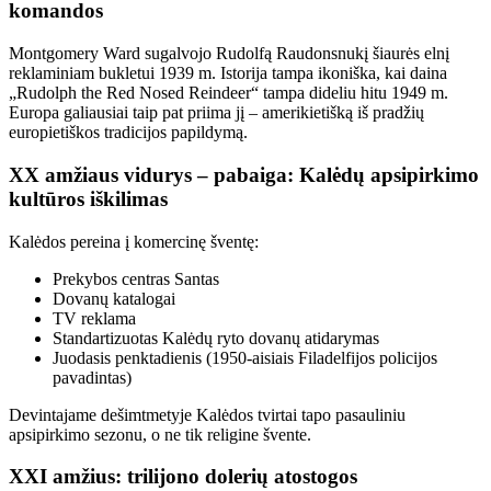
komandos
Montgomery Ward sugalvojo Rudolfą Raudonsnukį šiaurės elnį
reklaminiam bukletui 1939 m. Istorija tampa ikoniška, kai daina
„Rudolph the Red Nosed Reindeer“ tampa dideliu hitu 1949 m.
Europa galiausiai taip pat priima jį – amerikietišką iš pradžių
europietiškos tradicijos papildymą.
XX amžiaus vidurys – pabaiga: Kalėdų apsipirkimo
kultūros iškilimas
Kalėdos pereina į komercinę šventę:
Prekybos centras Santas
Dovanų katalogai
TV reklama
Standartizuotas Kalėdų ryto dovanų atidarymas
Juodasis penktadienis (1950-aisiais Filadelfijos policijos
pavadintas)
Devintajame dešimtmetyje Kalėdos tvirtai tapo pasauliniu
apsipirkimo sezonu, o ne tik religine švente.
XXI amžius: trilijono dolerių atostogos