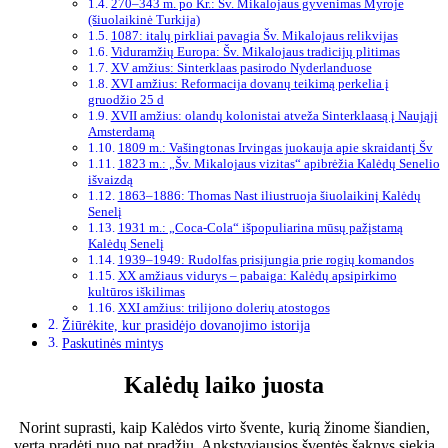
270–343 m. po Kr.: Šv. Mikalojaus gyvenimas Myroje
(šiuolaikinė Turkija)
1087: italų pirkliai pavagia Šv. Mikalojaus relikvijas
Viduramžių Europa: Šv. Mikalojaus tradicijų plitimas
XV amžius: Sinterklaas pasirodo Nyderlanduose
XVI amžius: Reformacija dovanų teikimą perkelia į
gruodžio 25 d
XVII amžius: olandų kolonistai atveža Sinterklaasą į Naująjį
Amsterdamą
1809 m.: Vašingtonas Irvingas juokauja apie skraidantį Šv
1823 m.: „Šv. Mikalojaus vizitas“ apibrėžia Kalėdų Senelio
išvaizdą
1863–1886: Thomas Nast iliustruoja šiuolaikinį Kalėdų
Senelį
1931 m.: „Coca-Cola“ išpopuliarina mūsų pažįstamą
Kalėdų Senelį
1939–1949: Rudolfas prisijungia prie rogių komandos
XX amžiaus vidurys – pabaiga: Kalėdų apsipirkimo
kultūros iškilimas
XXI amžius: trilijono dolerių atostogos
Žiūrėkite, kur prasidėjo dovanojimo istorija
Paskutinės mintys
Kalėdų laiko juosta
Norint suprasti, kaip Kalėdos virto švente, kurią žinome šiandien,
verta pradėti nuo pat pradžių. Ankstyviausios šventės šaknys siekia