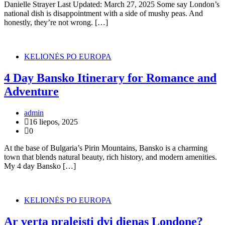
Danielle Strayer Last Updated: March 27, 2025 Some say London’s
national dish is disappointment with a side of mushy peas. And
honestly, they’re not wrong. […]
KELIONĖS PO EUROPA
4 Day Bansko Itinerary for Romance and
Adventure
admin
16 liepos, 2025
0
At the base of Bulgaria’s Pirin Mountains, Bansko is a charming
town that blends natural beauty, rich history, and modern amenities.
My 4 day Bansko […]
KELIONĖS PO EUROPA
Ar verta praleisti dvi dienas Londone?