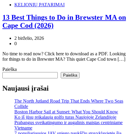
KELIONIŲ PATARIMAI
13 Best Things to Do in Brewster MA on
Cape Cod (2026)
2 birželio, 2026
0
No time to read now? Click here to download as a PDF. Looking
for things to do in Brewster MA? This quiet Cape Cod town […]
Paieška
Paieška
Naujausi įrašai
The North Jutland Road Trip That Ends Where Two Seas
Collide
Boston Harbor Sail at Sunset: What You Should Know
Ko iš jūsų reikalauja golfo turas Naujojoje Zelandijoje
Prabangus sveikatingumo ir augalinis maistas centriniame
Vietname
7 populiariausios JAV sniego paukščių stovyklavietės šią