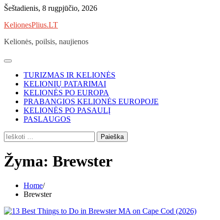
Skip
Šeštadienis, 8 rugpjūčio, 2026
to
KelionesPlius.LT
content
Kelionės, poilsis, naujienos
TURIZMAS IR KELIONĖS
KELIONIŲ PATARIMAI
KELIONĖS PO EUROPA
PRABANGIOS KELIONĖS EUROPOJE
KELIONĖS PO PASAULĮ
PASLAUGOS
Ieškoti:
Žyma:
Brewster
Home
Brewster