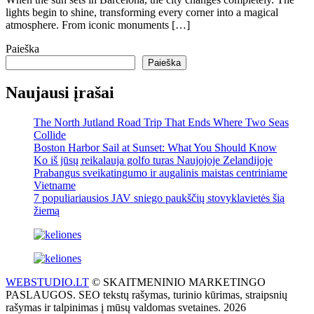
lights begin to shine, transforming every corner into a magical
atmosphere. From iconic monuments […]
Paieška
Paieška
Naujausi įrašai
The North Jutland Road Trip That Ends Where Two Seas
Collide
Boston Harbor Sail at Sunset: What You Should Know
Ko iš jūsų reikalauja golfo turas Naujojoje Zelandijoje
Prabangus sveikatingumo ir augalinis maistas centriniame
Vietname
7 populiariausios JAV sniego paukščių stovyklavietės šią
žiemą
WEBSTUDIO.LT
© SKAITMENINIO MARKETINGO
PASLAUGOS. SEO tekstų rašymas, turinio kūrimas, straipsnių
rašymas ir talpinimas į mūsų valdomas svetaines. 2026