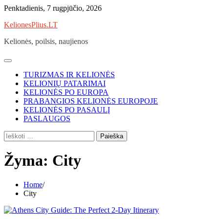
Skip
Penktadienis, 7 rugpjūčio, 2026
to
KelionesPlius.LT
content
Kelionės, poilsis, naujienos
TURIZMAS IR KELIONĖS
KELIONIŲ PATARIMAI
KELIONĖS PO EUROPA
PRABANGIOS KELIONĖS EUROPOJE
KELIONĖS PO PASAULĮ
PASLAUGOS
Ieškoti:
Žyma:
City
Home
City