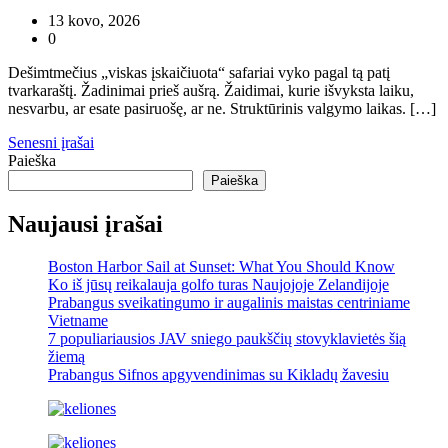
13 kovo, 2026
0
Dešimtmečius „viskas įskaičiuota“ safariai vyko pagal tą patį
tvarkaraštį. Žadinimai prieš aušrą. Žaidimai, kurie išvyksta laiku,
nesvarbu, ar esate pasiruošę, ar ne. Struktūrinis valgymo laikas. […]
Navigacija
Senesni įrašai
Paieška
tarp
Paieška
įrašų
Naujausi įrašai
Boston Harbor Sail at Sunset: What You Should Know
Ko iš jūsų reikalauja golfo turas Naujojoje Zelandijoje
Prabangus sveikatingumo ir augalinis maistas centriniame
Vietname
7 populiariausios JAV sniego paukščių stovyklavietės šią
žiemą
Prabangus Sifnos apgyvendinimas su Kikladų žavesiu