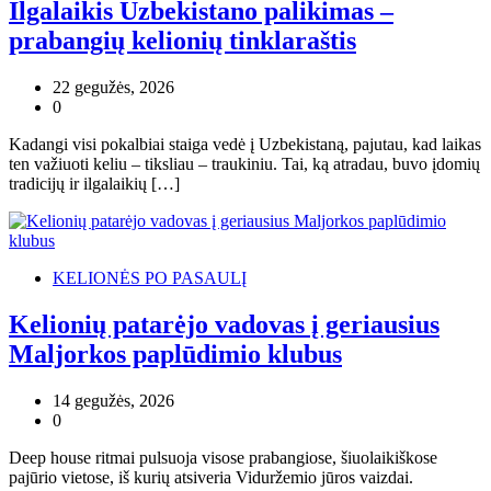
Ilgalaikis Uzbekistano palikimas –
prabangių kelionių tinklaraštis
22 gegužės, 2026
0
Kadangi visi pokalbiai staiga vedė į Uzbekistaną, pajutau, kad laikas
ten važiuoti keliu – tiksliau – traukiniu. Tai, ką atradau, buvo įdomių
tradicijų ir ilgalaikių […]
KELIONĖS PO PASAULĮ
Kelionių patarėjo vadovas į geriausius
Maljorkos paplūdimio klubus
14 gegužės, 2026
0
Deep house ritmai pulsuoja visose prabangiose, šiuolaikiškose
pajūrio vietose, iš kurių atsiveria Viduržemio jūros vaizdai.