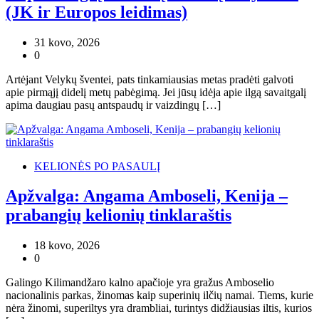
(JK ir Europos leidimas)
31 kovo, 2026
0
Artėjant Velykų šventei, pats tinkamiausias metas pradėti galvoti
apie pirmąjį didelį metų pabėgimą. Jei jūsų idėja apie ilgą savaitgalį
apima daugiau pasų antspaudų ir vaizdingų […]
KELIONĖS PO PASAULĮ
Apžvalga: Angama Amboseli, Kenija –
prabangių kelionių tinklaraštis
18 kovo, 2026
0
Galingo Kilimandžaro kalno apačioje yra gražus Amboselio
nacionalinis parkas, žinomas kaip superinių ilčių namai. Tiems, kurie
nėra žinomi, superiltys yra drambliai, turintys didžiausias iltis, kurios