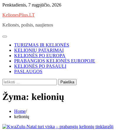
Skip
Penktadienis, 7 rugpjūčio, 2026
to
KelionesPlius.LT
content
Kelionės, poilsis, naujienos
TURIZMAS IR KELIONĖS
KELIONIŲ PATARIMAI
KELIONĖS PO EUROPA
PRABANGIOS KELIONĖS EUROPOJE
KELIONĖS PO PASAULĮ
PASLAUGOS
Ieškoti:
Žyma:
kelionių
Home
kelionių