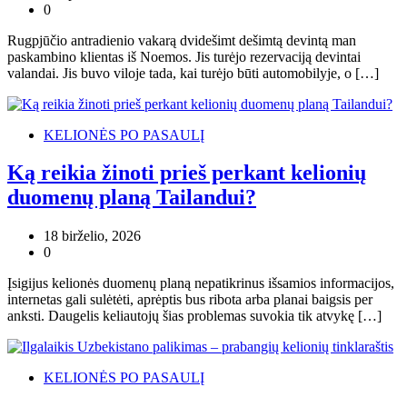
0
Rugpjūčio antradienio vakarą dvidešimt dešimtą devintą man
paskambino klientas iš Noemos. Jis turėjo rezervaciją devintai
valandai. Jis buvo viloje tada, kai turėjo būti automobilyje, o […]
KELIONĖS PO PASAULĮ
Ką reikia žinoti prieš perkant kelionių
duomenų planą Tailandui?
18 birželio, 2026
0
Įsigijus kelionės duomenų planą nepatikrinus išsamios informacijos,
internetas gali sulėtėti, aprėptis bus ribota arba planai baigsis per
anksti. Daugelis keliautojų šias problemas suvokia tik atvykę […]
KELIONĖS PO PASAULĮ