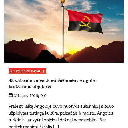
KELIONĖS PO PASAULĮ
48 valandos atrasti aukščiausius Angolos
lankytinus objektus
0
31 Liepos, 2025
Praleisti laiką Angoloje buvo nuotykis sūkuriniu. Jis buvo
užpildytas turtinga kultūra, peizažais ir maistu. Angolos
turistiniai lankytini objektai dažnai nepastebimi. Bet
patikėk manimi, ši šalis […]