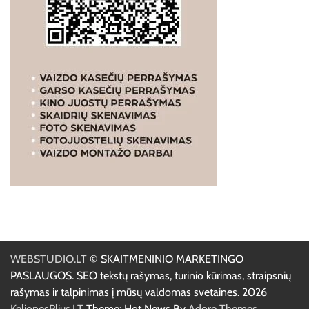
WEBSTUDIO.LT
© SKAITMENINIO MARKETINGO
PASLAUGOS. SEO tekstų rašymas, turinio kūrimas, straipsnių
rašymas ir talpinimas į mūsų valdomas svetaines. 2026
KelionesPlius.LT
Theme: Hot News By
Adore Themes
.