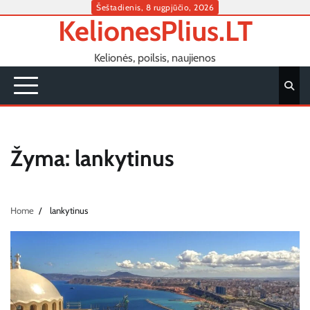
Skip
Šeštadienis, 8 rugpjūčio, 2026
KelionesPlius.LT
to
content
Kelionės, poilsis, naujienos
Žyma:
lankytinus
Home
lankytinus