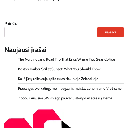
Paieška
Paieška
Naujausi įrašai
The North Jutland Road Trip That Ends Where Two Seas Collide
Boston Harbor Sail at Sunset: What You Should Know
Ko iš jūsų reikalauja golfo turas Naujojoje Zelandijoje
Prabangus sveikatingumo ir augalinis maistas centriniame Vietname
7 populiariausios JAV sniego paukščių stovyklavietės šią žiemą