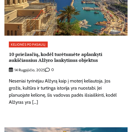
KELIONĖS PO PASAULĮ
10 priežasčių, kodėl turėtumėte aplankyti
aukščiausius Alžyro lankytinus objektus
0
14 Rugpjūčio, 2025
Neseniai tyrinėjau Alžyrą kaip į moterį keliautoja. Jos
grožis, kultūra ir turtinga istorija yra nuostabi. Jei
planuojate kelionę, šis vadovas padės išsiaiškinti, kodėl
Alžyras yra […]