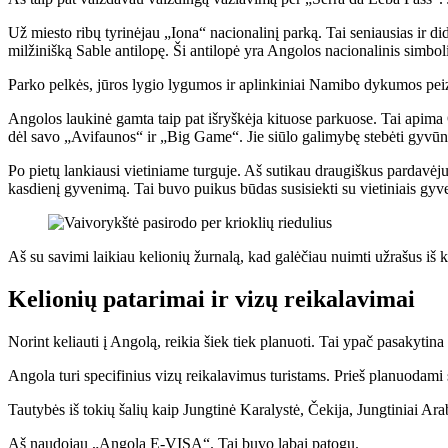
Už miesto ribų tyrinėjau „Iona“ nacionalinį parką. Tai seniausias ir d
milžinišką Sable antilopę. Ši antilopė yra Angolos nacionalinis simbolis
Parko pelkės, jūros lygio lygumos ir aplinkiniai Namibo dykumos pei
Angolos laukinė gamta taip pat išryškėja kituose parkuose. Tai apima
dėl savo „Avifaunos“ ir „Big Game“. Jie siūlo galimybę stebėti gyvūnus
Po pietų lankiausi vietiniame turguje. Aš sutikau draugiškus pardavėj
kasdienį gyvenimą. Tai buvo puikus būdas susisiekti su vietiniais gyv
Aš su savimi laikiau kelionių žurnalą, kad galėčiau nuimti užrašus iš 
Kelionių patarimai ir vizų reikalavimai
Norint keliauti į Angolą, reikia šiek tiek planuoti. Tai ypač pasakytina 
Angola turi specifinius vizų reikalavimus turistams. Prieš planuodami s
Tautybės iš tokių šalių kaip Jungtinė Karalystė, Čekija, Jungtiniai Arabų
Aš naudojau „Angola E-VISA“. Tai buvo labai patogu.