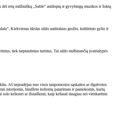
mas dėl retų milžiniškų „Sable“ antilopių ir gyvybingų muzikos ir šokių
a“. Kiekvienas tikslas siūlo natūralaus grožio, kultūrinio gylio ir
nius, tiek tarptautinius turistus. Tai siūlo stulbinančią įvairialypės
okliu. Aš nepradėjau nuo visos taupomosios sąskaitos ar išgalvotos
mis istorijomis, biudžeto kelionių patarimais ir pamokomis, kurių
o kelionei ar išsiaiškinti, kaip keliauti daugiau nei vienkartinis