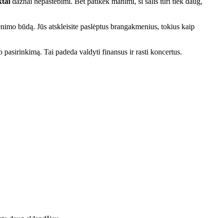
ktai
dažnai nepastebimi. Bet patikėk manimi, ši šalis turi tiek daug,
yvenimo būdą. Jūs atskleisite paslėptus brangakmenius, tokius kaip
 pasirinkimą. Tai padeda valdyti finansus ir rasti koncertus.