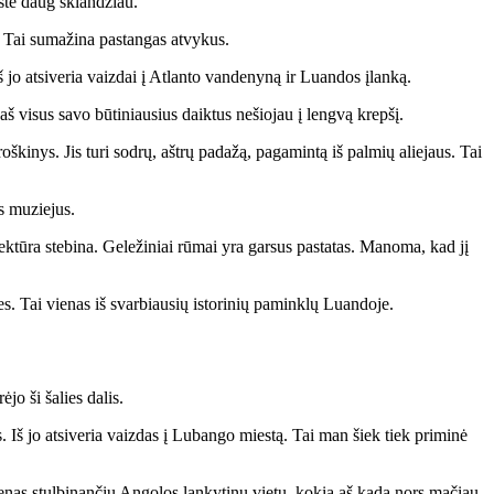
ste daug sklandžiau.
ko. Tai sumažina pastangas atvykus.
š jo atsiveria vaizdai į Atlanto vandenyną ir Luandos įlanką.
š visus savo būtiniausius daiktus nešiojau į lengvą krepšį.
inys. Jis turi sodrų, aštrų padažą, pagamintą iš palmių aliejaus. Tai
os muziejus.
tektūra stebina. Geležiniai rūmai yra garsus pastatas. Manoma, kad jį
es. Tai vienas iš svarbiausių istorinių paminklų Luandoje.
jo ši šalies dalis.
Iš jo atsiveria vaizdas į Lubango miestą. Tai man šiek tiek priminė
 vienas stulbinančių Angolos lankytinų vietų, kokią aš kada nors mačiau.