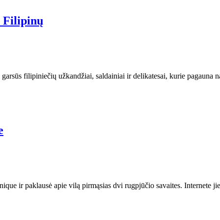
 Filipinų
ra garsūs filipiniečių užkandžiai, saldainiai ir delikatesai, kurie pagaun
e
 ir paklausė apie vilą pirmąsias dvi rugpjūčio savaites. Internete jie 