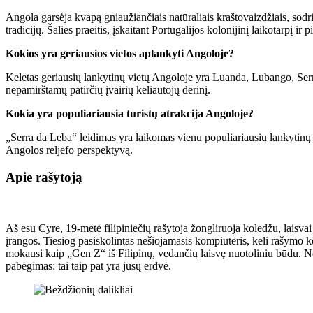
Angola garsėja kvapą gniaužiančiais natūraliais kraštovaizdžiais, sodri
tradicijų. Šalies praeitis, įskaitant Portugalijos kolonijinį laikotarpį ir
Kokios yra geriausios vietos aplankyti Angoloje?
Keletas geriausių lankytinų vietų Angoloje yra Luanda, Lubango, Serra 
nepamirštamų patirčių įvairių keliautojų derinį.
Kokia yra populiariausia turistų atrakcija Angoloje?
„Serra da Leba“ leidimas yra laikomas vienu populiariausių lankytinų viet
Angolos reljefo perspektyvą.
Apie rašytoją
Aš esu Cyre, 19-metė filipiniečių rašytoja žongliruoja koledžu, laisva
įrangos. Tiesiog pasiskolintas nešiojamasis kompiuteris, keli rašymo k
mokausi kaip „Gen Z“ iš Filipinų, vedančių laisvę nuotoliniu būdu. Ne
pabėgimas: tai taip pat yra jūsų erdvė.