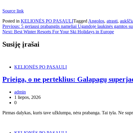
Source link
Posted in
KELIONĖS PO PASAULĮ
Tagged
Angolos
,
atrasti
,
aukšči
Navigacija
Previous:
5 geriausi prabangūs nameliai Ugandoje laukinės gamtos sus
Next:
Best Winter Resorts For Your Ski Holidays in Europe
tarp
įrašų
Susiję įrašai
KELIONĖS PO PASAULĮ
Prieiga, o ne perteklius: Galapagų superjac
admin
1 liepos, 2026
0
Pirmas dalykas, kuris tave užklumpa, nėra prabanga. Tai tyla. Ne sup
KELIONĖS PO PASAULĮ