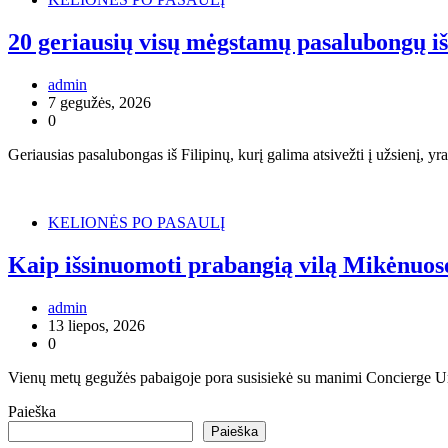
20 geriausių visų mėgstamų pasalubongų iš
admin
7 gegužės, 2026
0
Geriausias pasalubongas iš Filipinų, kurį galima atsivežti į užsienį, y
KELIONĖS PO PASAULĮ
Kaip išsinuomoti prabangią vilą Mikėnuos
admin
13 liepos, 2026
0
Vienų metų gegužės pabaigoje pora susisiekė su manimi Concierge Unique
Paieška
Paieška