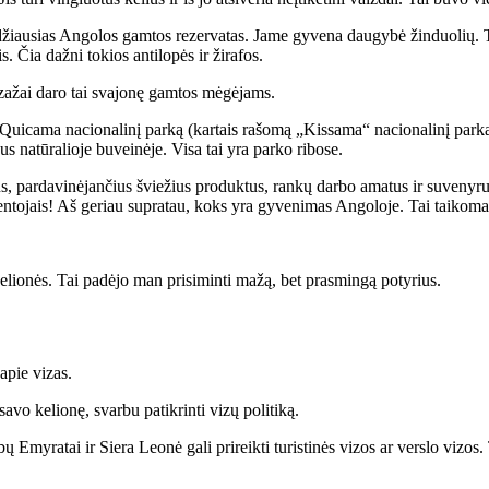
idžiausias Angolos gamtos rezervatas. Jame gyvena daugybė žinduolių. Tai
. Čia dažni tokios antilopės ir žirafos.
zažai daro tai svajonę gamtos mėgėjams.
 Quicama nacionalinį parką (kartais rašomą „Kissama“ nacionalinį park
 natūralioje buveinėje. Visa tai yra parko ribose.
us, pardavinėjančius šviežius produktus, rankų darbo amatus ir suvenyru
entojais! Aš geriau supratau, koks yra gyvenimas Angoloje. Tai taikoma 
kelionės. Tai padėjo man prisiminti mažą, bet prasmingą potyrius.
apie vizas.
avo kelionę, svarbu patikrinti vizų politiką.
 Emyratai ir Siera Leonė gali prireikti turistinės vizos ar verslo vizos. 