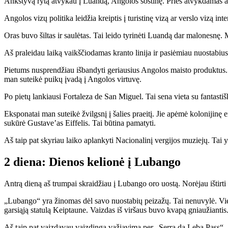
Ankstyvą rytą atvykau į Luandą, Angolos sostinę. Prieš atvykdamas a
Angolos vizų politika leidžia kreiptis į turistinę vizą ar verslo vizą in
Oras buvo šiltas ir saulėtas. Tai leido tyrinėti Luandą dar malonesnę.
Aš praleidau laiką vaikščiodamas kranto linija ir pasiėmiau nuostabius
Pietums nusprendžiau išbandyti geriausius Angolos maisto produktus. A
man suteikė puikų įvadą į Angolos virtuvę.
Po pietų lankiausi Fortaleza de San Miguel. Tai sena vieta su fantastišk
Eksponatai man suteikė žvilgsnį į šalies praeitį. Jie apėmė kolonijinę
sukūrė Gustave’as Eiffelis. Tai būtina pamatyti.
Aš taip pat skyriau laiko aplankyti Nacionalinį vergijos muziejų. Tai y
2 diena: Dienos kelionė į Lubango
Antrą dieną aš trumpai skraidžiau į Lubango oro uostą. Norėjau ištirti
„Lubango“ yra žinomas dėl savo nuostabių peizažų. Tai nenuvylė. Viena
garsiąją statulą Keiptaune. Vaizdas iš viršaus buvo kvapą gniaužiantis
Aš taip pat vaizdavau vaizdingą važiavimą per „Serra da Leba Pass“. Jis