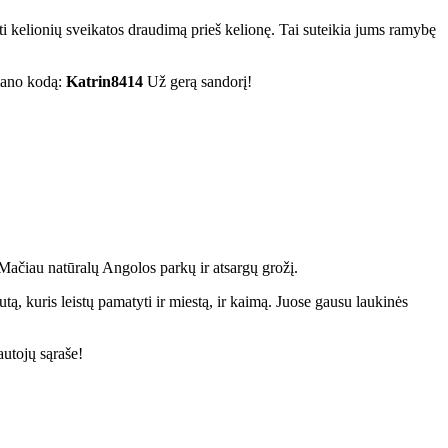
ti kelionių sveikatos draudimą prieš kelionę. Tai suteikia jums ramybę
 mano kodą:
Katrin8414
Už gerą sandorį!
 Mačiau natūralų Angolos parkų ir atsargų grožį.
tą, kuris leistų pamatyti ir miestą, ir kaimą. Juose gausu laukinės
autojų sąraše!