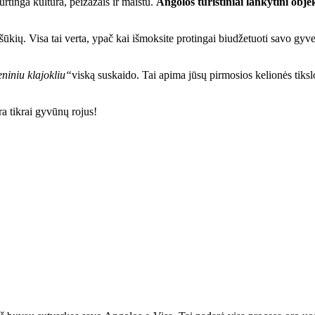
urtinga kultūra, peizažais ir maistu.
Angolos turistiniai lankytini obje
 iššūkių. Visa tai verta, ypač kai išmoksite protingai biudžetuoti savo g
niniu klajokliu“
viską suskaido. Tai apima jūsų pirmosios kelionės tikslo
ra tikrai gyvūnų rojus!