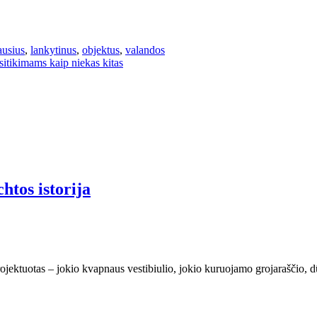
ausius
,
lankytinus
,
objektus
,
valandos
itikimams kaip niekas kitas
htos istorija
rojektuotas – jokio kvapnaus vestibiulio, jokio kuruojamo grojaraščio,