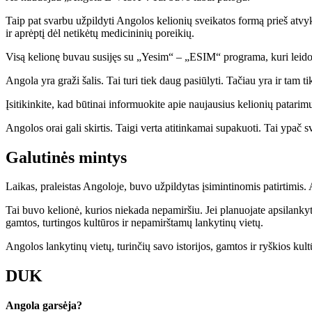
Taip pat svarbu užpildyti Angolos kelionių sveikatos formą prieš atvy
ir aprėptį dėl netikėtų medicininių poreikių.
Visą kelionę buvau susijęs su „Yesim“ – „ESIM“ programa, kuri leido 
Angola yra graži šalis. Tai turi tiek daug pasiūlyti. Tačiau yra ir tam 
Įsitikinkite, kad būtinai informuokite apie naujausius kelionių patarimu
Angolos orai gali skirtis. Taigi verta atitinkamai supakuoti. Tai ypač sv
Galutinės mintys
Laikas, praleistas Angoloje, buvo užpildytas įsimintinomis patirtimis.
Tai buvo kelionė, kurios niekada nepamiršiu. Jei planuojate apsilankyti
gamtos, turtingos kultūros ir nepamirštamų lankytinų vietų.
Angolos lankytinų vietų, turinčių savo istorijos, gamtos ir ryškios kult
DUK
Angola garsėja?