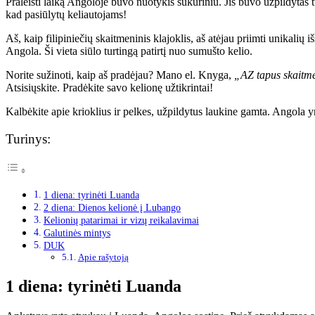
Praleisti laiką Angoloje buvo nuotykis sūkuriniu. Jis buvo užpildytas t
kad pasiūlytų keliautojams!
Aš, kaip filipiniečių skaitmeninis klajoklis, aš atėjau priimti unikalių
Angola. Ši vieta siūlo turtingą patirtį nuo sumušto kelio.
Norite sužinoti, kaip aš pradėjau? Mano el. Knyga,
„AZ tapus skaitme
Atsisiųskite. Pradėkite savo kelionę užtikrintai!
Kalbėkite apie krioklius ir pelkes, užpildytus laukine gamta. Angola y
Turinys:
1 diena: tyrinėti Luanda
2 diena: Dienos kelionė į Lubango
Kelionių patarimai ir vizų reikalavimai
Galutinės mintys
DUK
Apie rašytoją
1 diena: tyrinėti Luanda