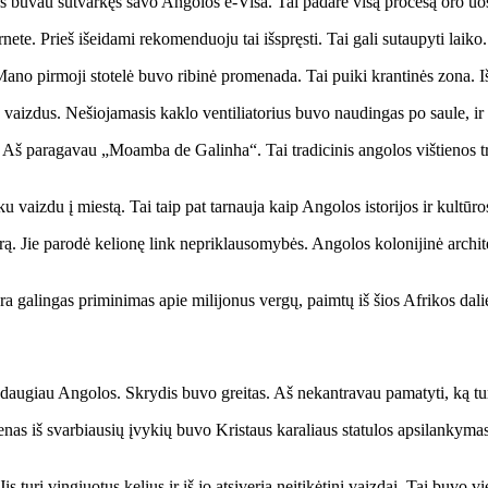
š buvau sutvarkęs savo Angolos e-Visa. Tai padarė visą procesą oro uo
ternete. Prieš išeidami rekomenduoju tai išspręsti. Tai gali sutaupyti lai
 Mano pirmoji stotelė buvo ribinė promenada. Tai puiki krantinės zona. I
 vaizdus. Nešiojamasis kaklo ventiliatorius buvo naudingas po saule, ir a
š paragavau „Moamba de Galinha“. Tai tradicinis angolos vištienos trošk
u vaizdu į miestą. Tai taip pat tarnauja kaip Angolos istorijos ir kultūr
 erą. Jie parodė kelionę link nepriklausomybės. Angolos kolonijinė archi
ra galingas priminimas apie milijonus vergų, paimtų iš šios Afrikos dali
 daugiau Angolos. Skrydis buvo greitas. Aš nekantravau pamatyti, ką turė
s iš svarbiausių įvykių buvo Kristaus karaliaus statulos apsilankymas. 
.
 turi vingiuotus kelius ir iš jo atsiveria neįtikėtini vaizdai. Tai buvo