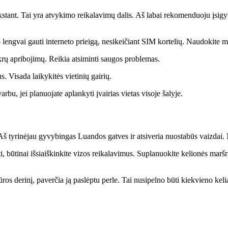
kstant. Tai yra atvykimo reikalavimų dalis. Aš labai rekomenduoju įsigy
lengvai gauti interneto prieigą, nesikeičiant SIM kortelių. Naudokite
tikrų apribojimų. Reikia atsiminti saugos problemas.
s. Visada laikykitės vietinių gairių.
arbu, jei planuojate aplankyti įvairias vietas visoje šalyje.
 Aš tyrinėjau gyvybingas Luandos gatves ir atsiveria nuostabūs vaizdai.
, būtinai išsiaiškinkite vizos reikalavimus. Suplanuokite kelionės maršru
ūros derinį, paverčia ją paslėptu perle. Tai nusipelno būti kiekvieno keli