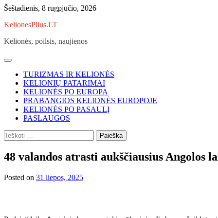
Skip
Šeštadienis, 8 rugpjūčio, 2026
to
KelionesPlius.LT
content
Kelionės, poilsis, naujienos
TURIZMAS IR KELIONĖS
KELIONIŲ PATARIMAI
KELIONĖS PO EUROPA
PRABANGIOS KELIONĖS EUROPOJE
KELIONĖS PO PASAULĮ
PASLAUGOS
Ieškoti:
48 valandos atrasti aukščiausius Angolos l
Posted on
31 liepos, 2025