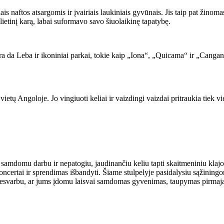
ais naftos atsargomis ir įvairiais laukiniais gyvūnais. Jis taip pat žino
 pilietinį karą, labai suformavo savo šiuolaikinę tapatybę.
da Leba ir ikoniniai parkai, tokie kaip „Iona“, „Quicama“ ir „Cangandal
ų Angoloje. Jo vingiuoti keliai ir vaizdingi vaizdai pritraukia tiek vieti
i samdomu darbu ir nepatogiu, jaudinančiu keliu tapti skaitmeniniu klaj
oncertai ir sprendimas išbandyti. Šiame stulpelyje pasidalysiu sąžiningo
svarbu, ar jums įdomu laisvai samdomas gyvenimas, taupymas pirmajai sol