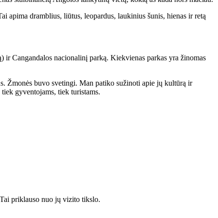
 apima dramblius, liūtus, leopardus, laukinius šunis, hienas ir retą
ą) ir Cangandalos nacionalinį parką. Kiekvienas parkas yra žinomas
s. Žmonės buvo svetingi. Man patiko sužinoti apie jų kultūrą ir
tiek gyventojams, tiek turistams.
Tai priklauso nuo jų vizito tikslo.