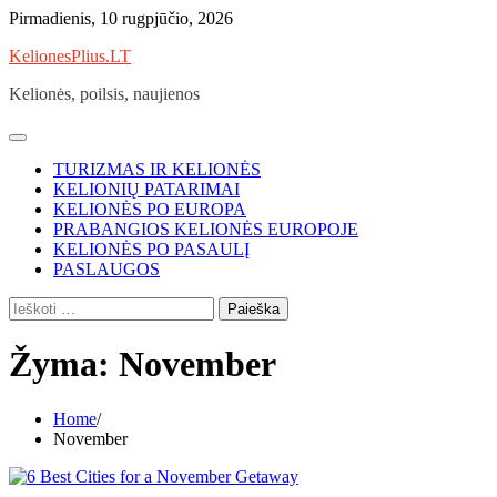
Skip
Pirmadienis, 10 rugpjūčio, 2026
to
KelionesPlius.LT
content
Kelionės, poilsis, naujienos
TURIZMAS IR KELIONĖS
KELIONIŲ PATARIMAI
KELIONĖS PO EUROPA
PRABANGIOS KELIONĖS EUROPOJE
KELIONĖS PO PASAULĮ
PASLAUGOS
Ieškoti:
Žyma:
November
Home
November