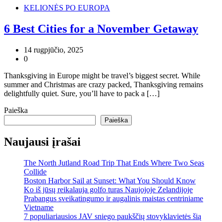
KELIONĖS PO EUROPA
6 Best Cities for a November Getaway
14 rugpjūčio, 2025
0
Thanksgiving in Europe might be travel’s biggest secret. While
summer and Christmas are crazy packed, Thanksgiving remains
delightfully quiet. Sure, you’ll have to pack a […]
Paieška
Paieška
Naujausi įrašai
The North Jutland Road Trip That Ends Where Two Seas
Collide
Boston Harbor Sail at Sunset: What You Should Know
Ko iš jūsų reikalauja golfo turas Naujojoje Zelandijoje
Prabangus sveikatingumo ir augalinis maistas centriniame
Vietname
7 populiariausios JAV sniego paukščių stovyklavietės šią