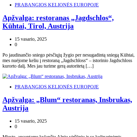
PRABANGIOS KELIONĖS EUROPOJE
Apžvalga: restoranas „Jagdschlos“,
Kühtai, Tirol, Austrija
15 vasario, 2025
0
Po jaudinančio sniego pėsčiųjų žygio per nesugadintą sniegą Kühtai,
mes nuėjome keliu į restoraną „Jagdschloss“ – istorinio Jagdschloss
kurorto dalį. Mes jau turime gerą autoritetą […]
PRABANGIOS KELIONĖS EUROPOJE
Apžvalga: „Blum“ restoranas, Insbrukas,
Austrija
15 vasario, 2025
0
Mieste, apsuptame kylančių Alpių viršūnių ir su kulinarinėmis