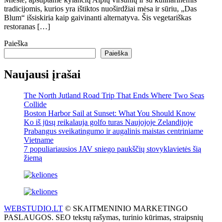
tradicijomis, kurios yra ištiktos nuoširdžiai mėsa ir sūriu, „Das
Blum“ išsiskiria kaip gaivinanti alternatyva. Šis vegetariškas
restoranas […]
Paieška
Paieška
Naujausi įrašai
The North Jutland Road Trip That Ends Where Two Seas
Collide
Boston Harbor Sail at Sunset: What You Should Know
Ko iš jūsų reikalauja golfo turas Naujojoje Zelandijoje
Prabangus sveikatingumo ir augalinis maistas centriniame
Vietname
7 populiariausios JAV sniego paukščių stovyklavietės šią
žiemą
WEBSTUDIO.LT
© SKAITMENINIO MARKETINGO
PASLAUGOS. SEO tekstų rašymas, turinio kūrimas, straipsnių