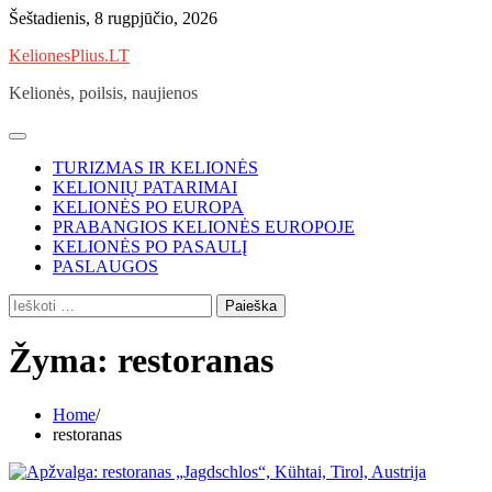
Skip
Šeštadienis, 8 rugpjūčio, 2026
to
KelionesPlius.LT
content
Kelionės, poilsis, naujienos
TURIZMAS IR KELIONĖS
KELIONIŲ PATARIMAI
KELIONĖS PO EUROPA
PRABANGIOS KELIONĖS EUROPOJE
KELIONĖS PO PASAULĮ
PASLAUGOS
Ieškoti:
Žyma:
restoranas
Home
restoranas