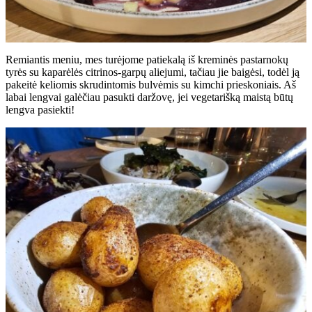
Remiantis meniu, mes turėjome patiekalą iš kreminės pastarnokų
tyrės su kaparėlės citrinos-garpų aliejumi, tačiau jie baigėsi, todėl ją
pakeitė keliomis skrudintomis bulvėmis su kimchi prieskoniais. Aš
labai lengvai galėčiau pasukti daržovę, jei vegetarišką maistą būtų
lengva pasiekti!