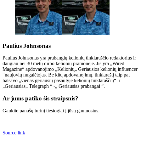
Paulius Johnsonas
Paulius Johnsonas yra prabangių kelionių tinklaraščio redaktorius ir
daugiau nei 30 metų dirbo kelionių pramonėje. Jis yra „Wired
Magazine“ apdovanojimo „Kelionių„ Geriausios kelionių influencer
“naujovių nugalėtojas. Be kitų apdovanojimų, tinklaraštį taip pat
balsavo „vienas geriausių pasaulyje kelionių tinklaraščių“ ir
„Geriausias„ Telegraph “ -„ Geriausias prabangai “.
Ar jums patiko šis straipsnis?
Gaukite panašų turinį tiesiogiai į jūsų gautuosius.
Source link