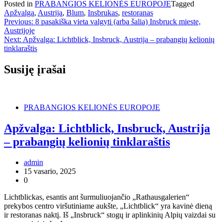
Posted in
PRABANGIOS KELIONĖS EUROPOJE
Tagged
Apžvalga
,
Austrija
,
Blum
,
Insbrukas
,
restoranas
Navigacija
Previous:
8 pasakiška vieta valgyti (arba šalia) Insbruck mieste,
Austrijoje
tarp
Next:
Apžvalga: Lichtblick, Insbruck, Austrija – prabangių kelionių
įrašų
tinklaraštis
Susiję įrašai
PRABANGIOS KELIONĖS EUROPOJE
Apžvalga: Lichtblick, Insbruck, Austrija
– prabangių kelionių tinklaraštis
admin
15 vasario, 2025
0
Lichtblickas, esantis ant šurmuliuojančio „Rathausgalerien“
prekybos centro viršutiniame aukšte, „Lichtblick“ yra kavinė dieną
ir restoranas naktį. Iš „Insbruck“ stogų ir aplinkinių Alpių vaizdai su