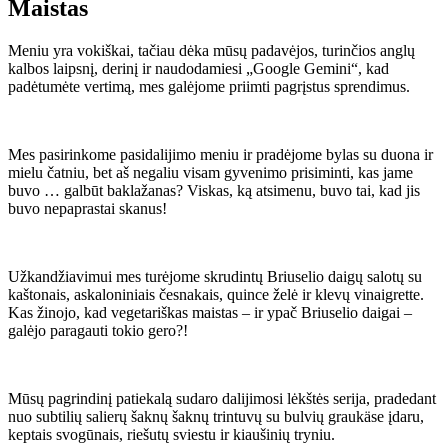
Maistas
Meniu yra vokiškai, tačiau dėka mūsų padavėjos, turinčios anglų
kalbos laipsnį, derinį ir naudodamiesi „Google Gemini“, kad
padėtumėte vertimą, mes galėjome priimti pagrįstus sprendimus.
Mes pasirinkome pasidalijimo meniu ir pradėjome bylas su duona ir
mielu čatniu, bet aš negaliu visam gyvenimo prisiminti, kas jame
buvo … galbūt baklažanas? Viskas, ką atsimenu, buvo tai, kad jis
buvo nepaprastai skanus!
Užkandžiavimui mes turėjome skrudintų Briuselio daigų salotų su
kaštonais, askaloniniais česnakais, quince želė ir klevų vinaigrette.
Kas žinojo, kad vegetariškas maistas – ir ypač Briuselio daigai –
galėjo paragauti tokio gero?!
Mūsų pagrindinį patiekalą sudaro dalijimosi lėkštės serija, pradedant
nuo subtilių salierų šaknų šaknų trintuvų su bulvių graukäse įdaru,
keptais svogūnais, riešutų sviestu ir kiaušinių tryniu.