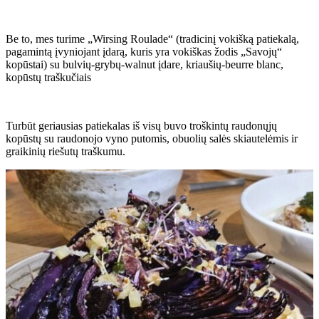
Be to, mes turime „Wirsing Roulade“ (tradicinį vokišką patiekalą,
pagamintą įvyniojant įdarą, kuris yra vokiškas žodis „Savojų“
kopūstai) su bulvių-grybų-walnut įdare, kriaušių-beurre blanc,
kopūstų traškučiais
Turbūt geriausias patiekalas iš visų buvo troškintų raudonųjų
kopūstų su raudonojo vyno putomis, obuolių salės skiautelėmis ir
graikinių riešutų traškumu.