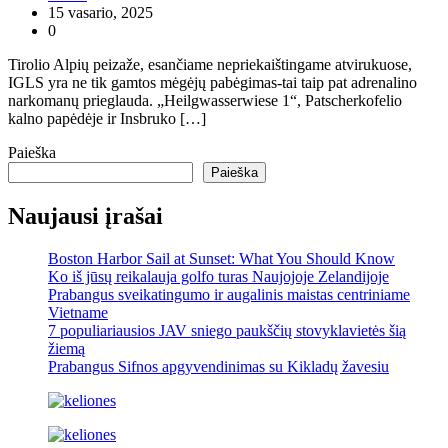
15 vasario, 2025
0
Tirolio Alpių peizaže, esančiame nepriekaištingame atvirukuose,
IGLS yra ne tik gamtos mėgėjų pabėgimas-tai taip pat adrenalino
narkomanų prieglauda. „Heilgwasserwiese 1“, Patscherkofelio
kalno papėdėje ir Insbruko […]
Paieška
Paieška
Naujausi įrašai
Boston Harbor Sail at Sunset: What You Should Know
Ko iš jūsų reikalauja golfo turas Naujojoje Zelandijoje
Prabangus sveikatingumo ir augalinis maistas centriniame
Vietname
7 populiariausios JAV sniego paukščių stovyklavietės šią
žiemą
Prabangus Sifnos apgyvendinimas su Kikladų žavesiu