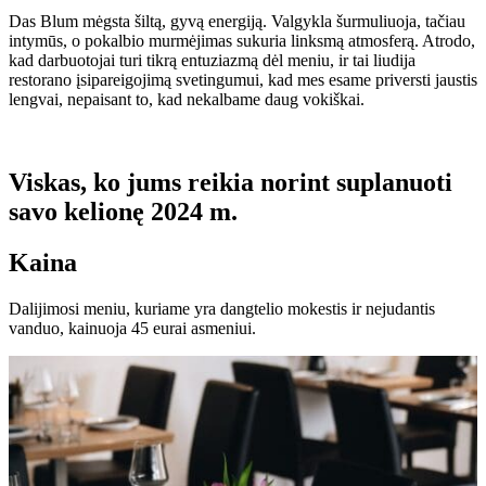
Das Blum mėgsta šiltą, gyvą energiją. Valgykla šurmuliuoja, tačiau
intymūs, o pokalbio murmėjimas sukuria linksmą atmosferą. Atrodo,
kad darbuotojai turi tikrą entuziazmą dėl meniu, ir tai liudija
restorano įsipareigojimą svetingumui, kad mes esame priversti jaustis
lengvai, nepaisant to, kad nekalbame daug vokiškai.
Viskas, ko jums reikia norint suplanuoti
savo kelionę 2024 m.
Kaina
Dalijimosi meniu, kuriame yra dangtelio mokestis ir nejudantis
vanduo, kainuoja 45 eurai asmeniui.