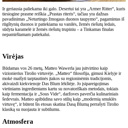
Ir geriausia paliekama iki galo. Desertui tai yra „Armer Ritter“, kuris
tiesiogine prasme reiškia „Prastas riteris“, tačiau yra dažnas
pavadinimas „Neturtingo žmogaus duonos taupymo“, pagamintas iš
rūgštynių duonos ir patiekiama su vanilės, žemės riešutų ledais,
sūdyta karamelė ir žemės riešutų trupiniu – a Tinkamas finalas
nepamirštamam patiekalui.
Virėjas
Būdamas vos 26 metų, Matteo Wawerla jau įsitvirtino kaip
vizionierius Tirolio virtuvėje. „Matteo“ filosofija, gimusi Kielyje ir
mokė maišyti tarptautinės įtakos su regioninėmis tradicijomis,
akivaizdi kiekvienoje Das Blum lėkštėje. Jo įsipareigojimas
vietiniams ingredientams kartu su novatoriškais metodais, tokiais
kaip fermentacija ir „Sous Vide“, daržoves paverčia kulinariniais
šedevrais. Matteo apibūdina savo stilių kaip „modernią smuklės
virtuvę“, ir būtent šis etosas skatina Dasą Blumą perrašyti Tirolio
klasiką su nuojauta ir subtilumu.
Atmosfera