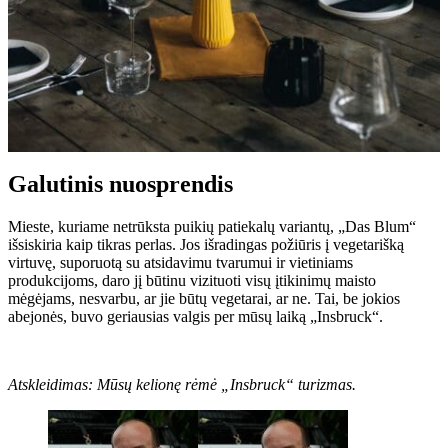
Galutinis nuosprendis
Mieste, kuriame netrūksta puikių patiekalų variantų, „Das Blum“
išsiskiria kaip tikras perlas. Jos išradingas požiūris į vegetarišką
virtuvę, suporuotą su atsidavimu tvarumui ir vietiniams
produkcijoms, daro jį būtinu vizituoti visų įtikinimų maisto
mėgėjams, nesvarbu, ar jie būtų vegetarai, ar ne. Tai, be jokios
abejonės, buvo geriausias valgis per mūsų laiką „Insbruck“.
Atskleidimas: Mūsų kelionę rėmė „Insbruck“ turizmas.