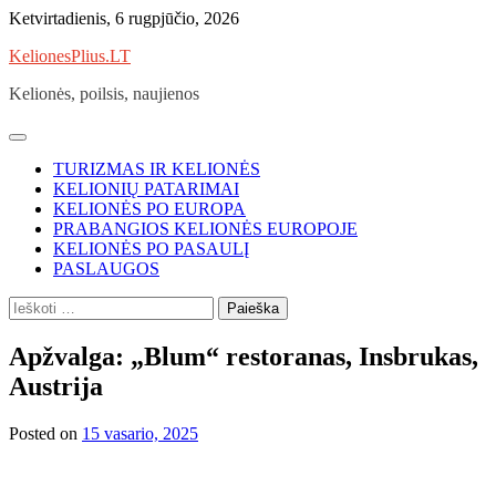
Skip
Ketvirtadienis, 6 rugpjūčio, 2026
to
KelionesPlius.LT
content
Kelionės, poilsis, naujienos
TURIZMAS IR KELIONĖS
KELIONIŲ PATARIMAI
KELIONĖS PO EUROPA
PRABANGIOS KELIONĖS EUROPOJE
KELIONĖS PO PASAULĮ
PASLAUGOS
Ieškoti:
Apžvalga: „Blum“ restoranas, Insbrukas,
Austrija
Posted on
15 vasario, 2025