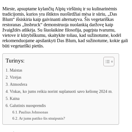
Mieste, apsuptame kylančių Alpių viršūnių ir su kulinarinėmis
tradicijomis, kurios yra ištiktos nuoširdžiai mėsa ir sūriu, „Das
Blum“ išsiskiria kaip gaivinanti alternatyva. Šis vegetariškas
restoranas „Insbruck“ demonstruoja nuolankią daržovę kaip
žvaigždės atlikėja. Su šiuolaikine filosofija, pagrįsta tvarumu,
vietove ir kūrybiškumu, skaitykite toliau, kad sužinotume, kodėl
rekomenduojame apsilankyti Das Blum, kad sužinotume, kokie gali
būti vegetariški pietūs.
Turinys:
Maistas
Virėjas
Atmosfera
Viskas, ko jums reikia norint suplanuoti savo kelionę 2024 m.
Kaina
Galutinis nuosprendis
Paulius Johnsonas
Ar jums patiko šis straipsnis?