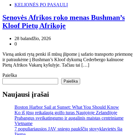
KELIONĖS PO PASAULĮ
Senovės Afrikos roko menas Bushman’s
Kloof Pietų Afrikoje
28 balandžio, 2026
0
Vieną anksti rytą penki iš mūsų įlipome į safario transporto priemonę
ir patraukėme į Bushman’s Kloof dykumą Cederbergo kalnuose
Pietų Afrikos Vakarų kyšulyje. Tačiau tai […]
Paieška
Paieška
Naujausi įrašai
Boston Harbor Sail at Sunset: What You Should Know
Ko iš jūsų reikalauja golfo turas Naujojoje Zelandijoje
Prabangus sveikatingumo ir augalinis maistas centriniame
Vietname
7 populiariausios JAV sniego paukščių stovyklavietės šią
žiemą