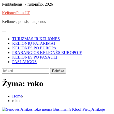
Skip
Penktadienis, 7 rugpjūčio, 2026
to
KelionesPlius.LT
content
Kelionės, poilsis, naujienos
TURIZMAS IR KELIONĖS
KELIONIŲ PATARIMAI
KELIONĖS PO EUROPA
PRABANGIOS KELIONĖS EUROPOJE
KELIONĖS PO PASAULĮ
PASLAUGOS
Ieškoti:
Žyma:
roko
Home
roko