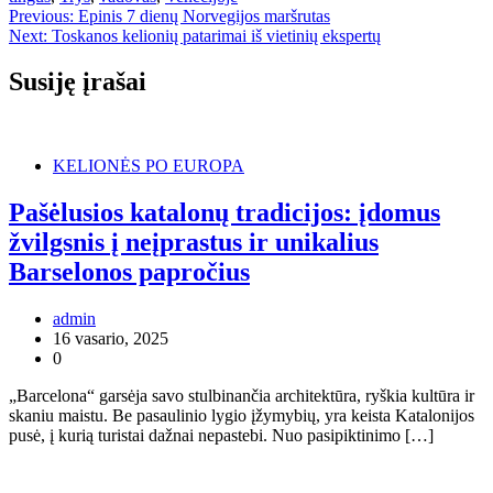
Navigacija
Previous:
Epinis 7 dienų Norvegijos maršrutas
Next:
Toskanos kelionių patarimai iš vietinių ekspertų
tarp
įrašų
Susiję įrašai
KELIONĖS PO EUROPA
Pašėlusios katalonų tradicijos: įdomus
žvilgsnis į neįprastus ir unikalius
Barselonos papročius
admin
16 vasario, 2025
0
„Barcelona“ garsėja savo stulbinančia architektūra, ryškia kultūra ir
skaniu maistu. Be pasaulinio lygio įžymybių, yra keista Katalonijos
pusė, į kurią turistai dažnai nepastebi. Nuo pasipiktinimo […]