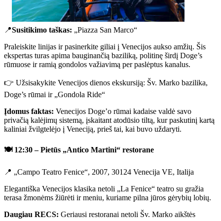
📍
Susitikimo taškas:
„Piazza San Marco“
Praleiskite linijas ir pasinerkite giliai į Venecijos aukso amžių. Šis
ekspertas turas apima bauginančią baziliką, politinę širdį Doge’s
rūmuose ir ramią gondolos važiavimą per paslėptus kanalus.
👉 Užsisakykite Venecijos dienos ekskursiją: Šv. Marko bazilika,
Doge’s rūmai ir „Gondola Ride“
Įdomus faktas:
Venecijos Doge’o rūmai kadaise valdė savo
privačią kalėjimų sistemą, įskaitant atodūsio tiltą, kur paskutinį kartą
kaliniai žvilgtelėjo į Veneciją, prieš tai, kai buvo uždaryti.
🍽️
12:30 – Pietūs „Antico Martini“ restorane
📍 „Campo Teatro Fenice“, 2007, 30124 Venecija VE, Italija
Elegantiška Venecijos klasika netoli „La Fenice“ teatro su gražia
terasa žmonėms žiūrėti ir meniu, kuriame pilna jūros gėrybių lobių.
Daugiau RECS:
Geriausi restoranai netoli Šv. Marko aikštės