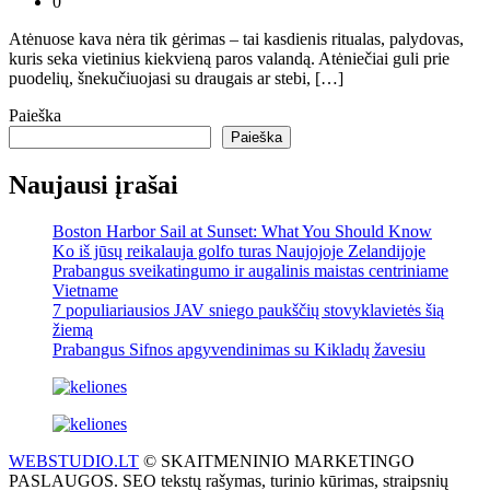
0
Atėnuose kava nėra tik gėrimas – tai kasdienis ritualas, palydovas,
kuris seka vietinius kiekvieną paros valandą. Atėniečiai guli prie
puodelių, šnekučiuojasi su draugais ar stebi, […]
Paieška
Paieška
Naujausi įrašai
Boston Harbor Sail at Sunset: What You Should Know
Ko iš jūsų reikalauja golfo turas Naujojoje Zelandijoje
Prabangus sveikatingumo ir augalinis maistas centriniame
Vietname
7 populiariausios JAV sniego paukščių stovyklavietės šią
žiemą
Prabangus Sifnos apgyvendinimas su Kikladų žavesiu
WEBSTUDIO.LT
© SKAITMENINIO MARKETINGO
PASLAUGOS. SEO tekstų rašymas, turinio kūrimas, straipsnių