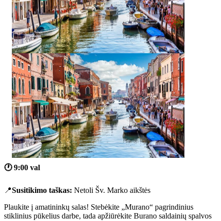
🕐
9:00 val
📍
Susitikimo taškas:
Netoli Šv. Marko aikštės
Plaukite į amatininkų salas! Stebėkite „Murano“ pagrindinius
stiklinius pūkelius darbe, tada apžiūrėkite Burano saldainių spalvos