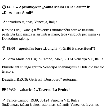
🕐
14:00 – Apsilankykite „Santa Maria Della Salute“ ir
„Dorsoduro Stroll“
📍dorsoduro rajonas, Venecija, Italija
Kerkite Didįjį kanalą ir žavėkitės stulbinančiu baroko bazilika,
pastatyta kaip malda išlaisvinti iš maro, tada vingiuoti per menišką
Dorsoduro rajoną.
🍸 18:00 – aperitifas bare „Longhi“ („Gritti Palace Hotel“)
📍 Santa Maria del Giglio Campo, 2467, 30124 Venecija VE, Italija
Pluškite ant stilingo spritzo Venecijos spalvingiausia Didžiojo kanalo
terasoje.
Daugiau RECS:
Geriausi „Dorsoduro“ restoranai
🍽️ 19:30 – vakarienė „Taverna La Fenice“
📍 Fenice Campo, 1939, 30124 Venecija VE, Italija
Sudėtingas, tačiau jaukus restoranas, siūlantis Venecijos favoritus,