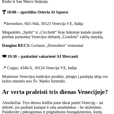
Rialto ir San Marco linijuoja.
🍸 18:00 – aperitifas Osteria Al Squero
📍dorsoduro, 943–944, 30123 Venecija VE, Italija
Mėgaukitės „Spritz“ ir „Cicchetti“ šioje linkstoje kanalo pusėje
priešais paskutinę Venecijos dirbantį „Gondola“ valčių statyklą.
Daugiau RECS:
Geriausi „Dorsoduro“ restoranai
🍽️
19:30 – paskutinė vakarienė AI Mercanti
📍 Coppo, 4346/A, 30124 Venecija VE, Italija
Modernus Venecijos tradicijos posūkis, įstrigęs į paslėptą alėją vos
kelios minutės nuo Šv. Marko šurmulio.
Ar verta praleisti tris dienas Venecijoje?
Absoliučiai. Trys dienos leidžia jums tikrai patirti Veneciją – tai
didybė, jos paslėpti kampai ir salų amatininkai – be skubėjimo.
Pataikysite į piktogramas ir prigludusius brangakmenius, kurių