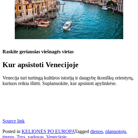
Raskite geriausias viešnagės vietas
Kur apsistoti Venecijoje
Venecija turi turtingą kultūros istoriją ir daugybę ikoniškų orientyrų,
kuriuos reikia ištirti. Suplanuokite, kur apsistoti apylinkėse.
Source link
Posted in
KELIONĖS PO EUROPA
Tagged
dienos
,
planuotojų
,
tingus
,
Trys
,
vadovas
,
Venecijoje