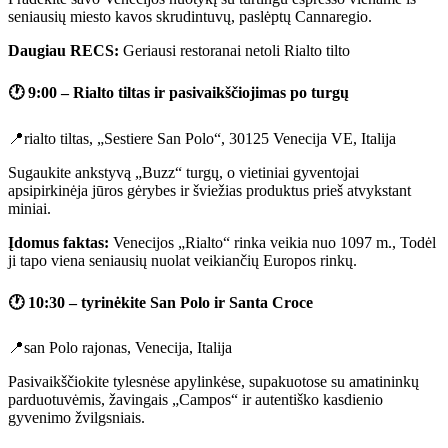
seniausių miesto kavos skrudintuvų, paslėptų Cannaregio.
Daugiau RECS:
Geriausi restoranai netoli Rialto tilto
🕐
9:00 – Rialto tiltas ir pasivaikščiojimas po turgų
📍rialto tiltas, „Sestiere San Polo“, 30125 Venecija VE, Italija
Sugaukite ankstyvą „Buzz“ turgų, o vietiniai gyventojai
apsipirkinėja jūros gėrybes ir šviežias produktus prieš atvykstant
miniai.
Įdomus faktas:
Venecijos „Rialto“ rinka veikia nuo 1097 m., Todėl
ji tapo viena seniausių nuolat veikiančių Europos rinkų.
🕐
10:30 – tyrinėkite San Polo ir Santa Croce
📍san Polo rajonas, Venecija, Italija
Pasivaikščiokite tylesnėse apylinkėse, supakuotose su amatininkų
parduotuvėmis, žavingais „Campos“ ir autentiško kasdienio
gyvenimo žvilgsniais.