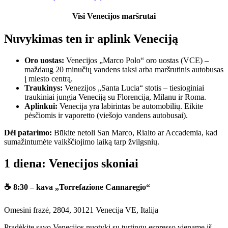
Visi Venecijos maršrutai
Nuvykimas ten ir aplink Veneciją
Oro uostas:
Venecijos „Marco Polo“ oro uostas (VCE) –
maždaug 20 minučių vandens taksi arba maršrutinis autobusas
į miesto centrą.
Traukinys:
Venezijos „Santa Lucia“ stotis – tiesioginiai
traukiniai jungia Veneciją su Florencija, Milanu ir Roma.
Aplinkui:
Venecija yra labirintas be automobilių. Eikite
pėsčiomis ir vaporetto (viešojo vandens autobusai).
Dėl patarimo:
Būkite netoli San Marco, Rialto ar Accademia, kad
sumažintumėte vaikščiojimo laiką tarp žvilgsnių.
1 diena: Venecijos skoniai
☕ 8:30 – kava „Torrefazione Cannaregio“
Omesini frazė, 2804, 30121 Venecija VE, Italija
Pradėkite savo Venecijos nuotykį su turtingu espresso viename iš