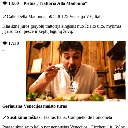
🍽️
13:00 – Pietūs „Trattoria Alla Madonna“
📍Calle Della Madonna, 594, 30125 Venecija VE, Italija
Klasikinė jūros gėrybių trattorija žingsnis nuo Rialto tilto, mylimas
jų risotto di pesce ir keptų lagūnų žuvų.
🍽️
17:30
–
Geriausias Venecijos maisto turas
📍
Susitikimo taškas:
Teatras Italia, Campiello de l’onconeta
Paragaukite savo kelio per geriausius Venecijos „Cicchetti“ ir „Wine