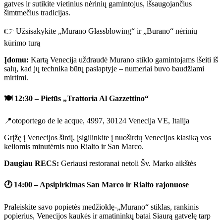
gatves ir sutikite vietinius nėrinių gamintojus, išsaugojančius
šimtmečius tradicijas.
👉 Užsisakykite „Murano Glassblowing“ ir „Burano“ nėrinių
kūrimo turą
Įdomu:
Kartą Venecija uždraudė Murano stiklo gamintojams išeiti iš
salų, kad jų technika būtų paslaptyje – numeriai buvo baudžiami
mirtimi.
🍽️
12:30 – Pietūs „Trattoria Al Gazzettino“
📍otoportego de le acque, 4997, 30124 Venecija VE, Italija
Grįžę į Venecijos širdį, įsigilinkite į nuoširdų Venecijos klasiką vos
keliomis minutėmis nuo Rialto ir San Marco.
Daugiau RECS:
Geriausi restoranai netoli Šv. Marko aikštės
🕐
14:00 – Apsipirkimas San Marco ir Rialto rajonuose
Praleiskite savo popietės medžioklę-„Murano“ stiklas, rankinis
popierius, Venecijos kaukės ir amatininkų batai Siaurą gatvelę tarp