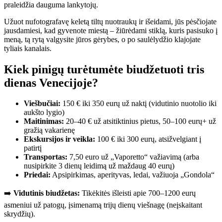
praleidžia dauguma lankytojų.
Užuot nufotografavę keletą tiltų nuotraukų ir išeidami, jūs pėsčiojate
jausdamiesi, kad gyvenote miestą – žiūrėdami stiklą, kuris pasisuko į
meną, tą rytą valgysite jūros gėrybes, o po saulėlydžio klajojate
tyliais kanalais.
Kiek pinigų turėtumėte biudžetuoti tris
dienas Venecijoje?
Viešbučiai:
150 € iki 350 eurų už naktį (vidutinio nuotolio iki
aukšto lygio)
Maitinimas:
20–40 € už atsitiktinius pietus, 50–100 eurų+ už
gražią vakarienę
Ekskursijos ir veikla:
100 € iki 300 eurų, atsižvelgiant į
patirtį
Transportas:
7,50 euro už „Vaporetto“ važiavimą (arba
nusipirkite 3 dienų leidimą už maždaug 40 eurų)
Priedai:
Apsipirkimas, aperityvas, ledai, važiuoja „Gondola“
➡️
Vidutinis biudžetas:
Tikėkitės išleisti apie 700–1200 eurų
asmeniui už patogų, įsimenamą trijų dienų viešnagę (neįskaitant
skrydžių).