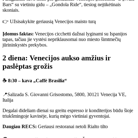
Bars“ su vietiniu gidu – „Gondola Ride“, tiesiog neįtikėtinais
skoniais.
👉 Užsisakykite geriausią Venecijos maisto turą
Įdomus faktas:
Venecijos cicchetti dažnai lyginami su Ispanijos
tapas, tačiau jie vystėsi nepriklausomai nuo miesto šimtmečių
jūrininkystės prekybos.
2 diena: Venecijos aukso amžius ir
paslėptas grožis
☕ 8:30 – kava „Caffè Brasilia“
📍Salizada S. Giovanni Grisostomo, 5800, 30121 Venecija VE,
Italija
Degalai dideliam dienai su greitu espresso ir konditerijos būdu šioje
triukšmingoje kavinėje, kurią mėgo vietiniai gyventojai.
Daugiau RECS:
Geriausi restoranai netoli Rialto tilto