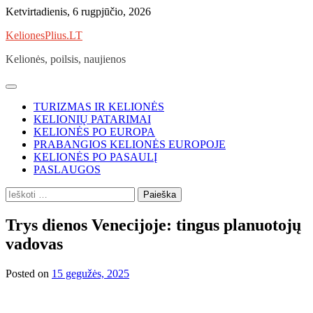
Skip
Ketvirtadienis, 6 rugpjūčio, 2026
to
KelionesPlius.LT
content
Kelionės, poilsis, naujienos
TURIZMAS IR KELIONĖS
KELIONIŲ PATARIMAI
KELIONĖS PO EUROPA
PRABANGIOS KELIONĖS EUROPOJE
KELIONĖS PO PASAULĮ
PASLAUGOS
Ieškoti:
Trys dienos Venecijoje: tingus planuotojų
vadovas
Posted on
15 gegužės, 2025