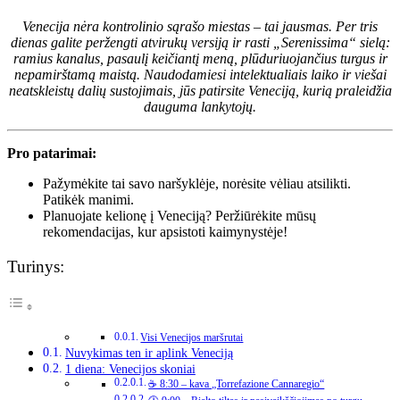
Venecija nėra kontrolinio sąrašo miestas – tai jausmas. Per tris
dienas galite peržengti atvirukų versiją ir rasti „Serenissima“ sielą:
ramius kanalus, pasaulį keičiantį meną, plūduriuojančius turgus ir
nepamirštamą maistą. Naudodamiesi intelektualiais laiko ir viešai
neatskleistų dalių sustojimais, jūs patirsite Veneciją, kurią praleidžia
dauguma lankytojų.
Pro patarimai:
Pažymėkite tai savo naršyklėje, norėsite vėliau atsilikti.
Patikėk manimi.
Planuojate kelionę į Veneciją? Peržiūrėkite mūsų
rekomendacijas, kur apsistoti kaimynystėje!
Turinys:
Visi Venecijos maršrutai
Nuvykimas ten ir aplink Veneciją
1 diena: Venecijos skoniai
☕ 8:30 – kava „Torrefazione Cannaregio“