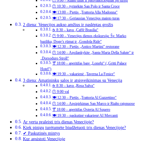
🕐 9:00 – Rialto tiltas ir pasivaikščiojimas po turgų
🕐 10:30 – tyrinėkite San Polo ir Santa Croce
🍽️ 13:00 – Pietūs „Trattoria Alla Madonna“
🍽️ 17:30 – Geriausias Venecijos maisto turas
2 diena: Venecijos aukso amžius ir paslėptas grožis
☕ 8:30 – kava „Caffè Brasilia“
🕐 9:00 – Venecijos dienos ekskursija: Šv. Marko
bazilika, Doge’s rūmai ir „Gondola Ride“
🍽️ 12:30 – Pietūs „Antico Martini“ restorane
🕐 14:00 – Apsilankykite „Santa Maria Della Salute“ ir
„Dorsoduro Stroll“
🍸 18:00 – aperitifas bare „Longhi“ („Gritti Palace
Hotel“)
🍽️ 19:30 – vakarienė „Taverna La Fenice“
3 diena: Amatininkų salos ir atsisveikinimas su Venecija
☕ 8:30 – kava „Rosa Salva“
🕐 9:00 val
🍽️ 12:30 – Pietūs „Trattoria Al Gazzettino“
🕐 14:00 – Apsipirkimas San Marco ir Rialto rajonuose
🍸 18:00 – aperitifas Osteria Al Squero
🍽️ 19:30 – paskutinė vakarienė AI Mercanti
Ar verta praleisti tris dienas Venecijoje?
Kiek pinigų turėtumėte biudžetuoti tris dienas Venecijoje?
✔ Paskutinės mintys
Kur apsistoti Venecijoje