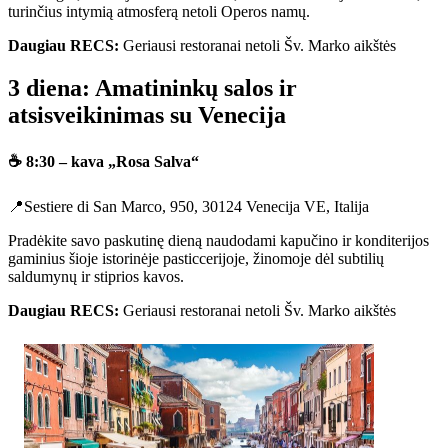
turinčius intymią atmosferą netoli Operos namų.
Daugiau RECS:
Geriausi restoranai netoli Šv. Marko aikštės
3 diena: Amatininkų salos ir
atsisveikinimas su Venecija
☕ 8:30 – kava „Rosa Salva“
📍Sestiere di San Marco, 950, 30124 Venecija VE, Italija
Pradėkite savo paskutinę dieną naudodami kapučino ir konditerijos
gaminius šioje istorinėje pasticcerijoje, žinomoje dėl subtilių
saldumynų ir stiprios kavos.
Daugiau RECS:
Geriausi restoranai netoli Šv. Marko aikštės