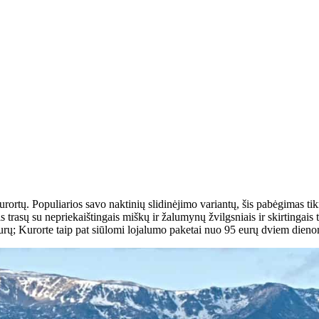
kurortų. Populiarios savo naktinių slidinėjimo variantų, šis pabėgimas ti
 trasų su nepriekaištingais miškų ir žalumynų žvilgsniais ir skirtingais ta
urų; Kurorte taip pat siūlomi lojalumo paketai nuo 95 eurų dviem dieno