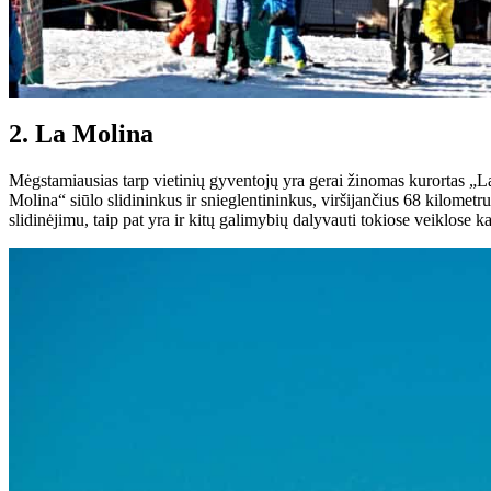
2. La Molina
Mėgstamiausias tarp vietinių gyventojų yra gerai žinomas kurortas „La 
Molina“ siūlo slidininkus ir snieglentininkus, viršijančius 68 kilometr
slidinėjimu, taip pat yra ir kitų galimybių dalyvauti tokiose veiklose k