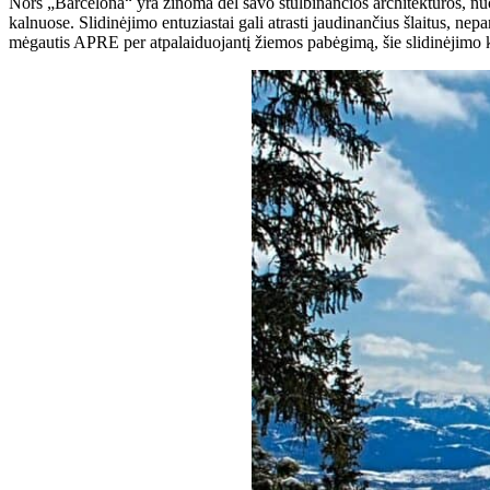
Nors „Barcelona“ yra žinoma dėl savo stulbinančios architektūros, nuos
kalnuose. Slidinėjimo entuziastai gali atrasti jaudinančius šlaitus, ne
mėgautis APRE per atpalaiduojantį žiemos pabėgimą, šie slidinėjimo kur