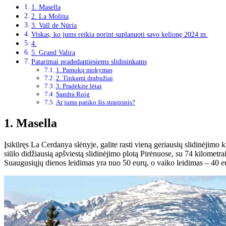
1. Masella
2. La Molina
3. Vall de Núria
Viskas, ko jums reikia norint suplanuoti savo kelionę 2024 m.
4.
5. Grand Valira
Patarimai pradedantiesiems slidininkams
1. Pamokų mokymas
2. Tinkami drabužiai
3. Pradėkite lėtai
Sandra Roig
Ar jums patiko šis straipsnis?
1. Masella
Įsikūręs La Cerdanya slėnyje, galite rasti vieną geriausių slidinėjimo 
siūlo didžiausią apšviestą slidinėjimo plotą Pirėnuose, su 74 kilometrais
Suaugusiųjų dienos leidimas yra nuo 50 eurų, o vaiko leidimas – 40 e