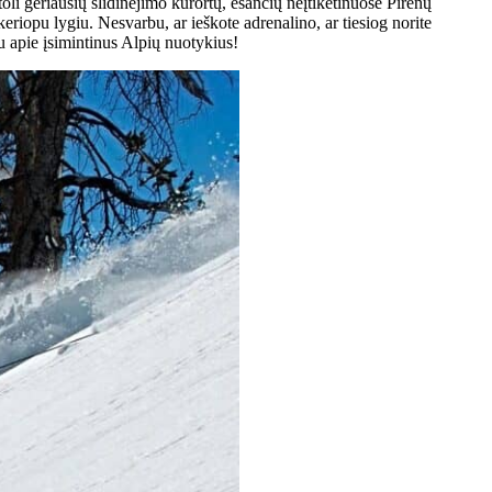
oli geriausių slidinėjimo kurortų, esančių neįtikėtinuose Pirėnų
keriopu lygiu. Nesvarbu, ar ieškote adrenalino, ar tiesiog norite
u apie įsimintinus Alpių nuotykius!