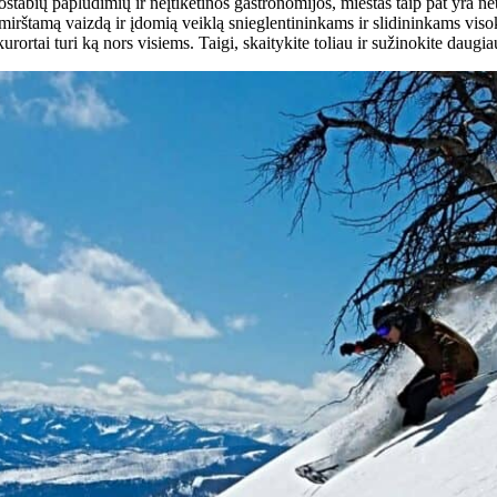
tabių paplūdimių ir neįtikėtinos gastronomijos, miestas taip pat yra net
pamirštamą vaizdą ir įdomią veiklą snieglentininkams ir slidininkams viso
ortai turi ką nors visiems. Taigi, skaitykite toliau ir sužinokite daugia