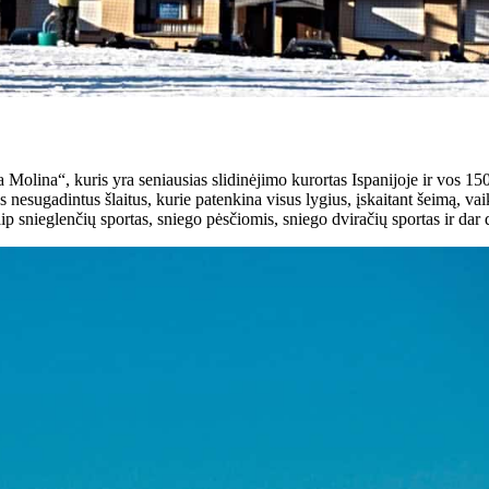
Molina“, kuris yra seniausias slidinėjimo kurortas Ispanijoje ir vos 15
us nesugadintus šlaitus, kurie patenkina visus lygius, įskaitant šeimą, v
aip snieglenčių sportas, sniego pėsčiomis, sniego dviračių sportas ir dar