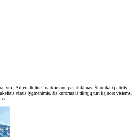
krai yra „Adrenalinline“ narkomanų pasirinkimas. Ši unikali patirtis
keliais visais lygmenimis, šis kurortas iš tikrųjų turi ką nors visiems.
ms.