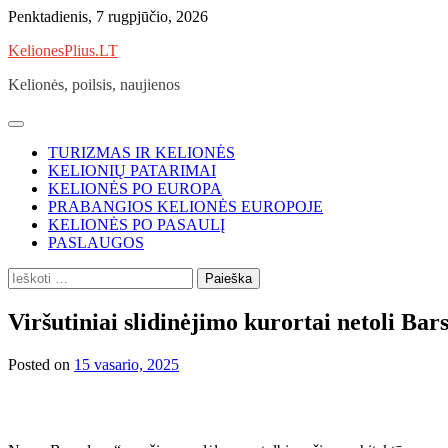
Skip
Penktadienis, 7 rugpjūčio, 2026
to
KelionesPlius.LT
content
Kelionės, poilsis, naujienos
TURIZMAS IR KELIONĖS
KELIONIŲ PATARIMAI
KELIONĖS PO EUROPA
PRABANGIOS KELIONĖS EUROPOJE
KELIONĖS PO PASAULĮ
PASLAUGOS
Ieškoti:
Viršutiniai slidinėjimo kurortai netoli Bar
Posted on
15 vasario, 2025