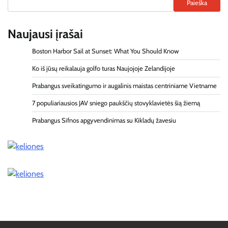
Paieška
Naujausi įrašai
Boston Harbor Sail at Sunset: What You Should Know
Ko iš jūsų reikalauja golfo turas Naujojoje Zelandijoje
Prabangus sveikatingumo ir augalinis maistas centriniame Vietname
7 populiariausios JAV sniego paukščių stovyklavietės šią žiemą
Prabangus Sifnos apgyvendinimas su Kikladų žavesiu