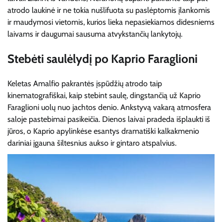
atrodo laukinė ir ne tokia nušlifuota su paslėptomis įlankomis
ir maudymosi vietomis, kurios lieka nepasiekiamos didesniems
laivams ir daugumai sausuma atvykstančių lankytojų.
Stebėti saulėlydį po Kaprio Faraglioni
Keletas Amalfio pakrantės įspūdžių atrodo taip
kinematografiškai, kaip stebint saulę, dingstančią už Kaprio
Faraglioni uolų nuo jachtos denio. Ankstyvą vakarą atmosfera
saloje pastebimai pasikeičia. Dienos laivai pradeda išplaukti iš
jūros, o Kaprio apylinkėse esantys dramatiški kalkakmenio
dariniai įgauna šiltesnius aukso ir gintaro atspalvius.