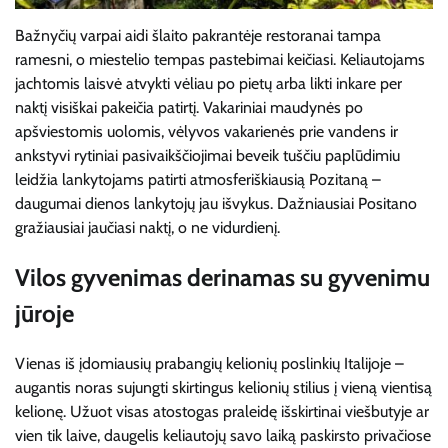
Bažnyčių varpai aidi šlaito pakrantėje restoranai tampa
ramesni, o miestelio tempas pastebimai keičiasi. Keliautojams
jachtomis laisvė atvykti vėliau po pietų arba likti inkare per
naktį visiškai pakeičia patirtį. Vakariniai maudynės po
apšviestomis uolomis, vėlyvos vakarienės prie vandens ir
ankstyvi rytiniai pasivaikščiojimai beveik tuščiu paplūdimiu
leidžia lankytojams patirti atmosferiškiausią Pozitaną –
daugumai dienos lankytojų jau išvykus. Dažniausiai Positano
gražiausiai jaučiasi naktį, o ne vidurdienį.
Vilos gyvenimas derinamas su gyvenimu
jūroje
Vienas iš įdomiausių prabangių kelionių poslinkių Italijoje –
augantis noras sujungti skirtingus kelionių stilius į vieną vientisą
kelionę. Užuot visas atostogas praleidę išskirtinai viešbutyje ar
vien tik laive, daugelis keliautojų savo laiką paskirsto privačiose