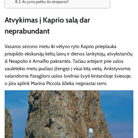
Ar jums patiko šis straipsnis?
Atvykimas į Kaprio salą dar
neprabundant
Vasaros sezono metu iki vėlyvo ryto Kaprio prieplauka
prisipildo ekskursijų keltų laivų ir dienos lankytojų, atvykstančių
iš Neapolio ir Amalfio pakrantės. Tačiau artėjant prie salos
saulėtekio metu jaučiasi įžengęs į visai kitą vietą. Ankstyvomis
valandomis Faraglioni uolos švelniai švyti kintančioje šviesoje,
o jūra aplink Marina Piccola išlieka neįprastai rami.