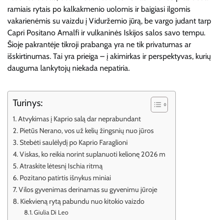
ramiais rytais po kalkakmenio uolomis ir baigiasi ilgomis
vakarienėmis su vaizdu į Viduržemio jūrą, be vargo judant tarp
Capri Positano Amalfi ir vulkaninės Iskijos salos savo tempu.
Šioje pakrantėje tikroji prabanga yra ne tik privatumas ar
išskirtinumas. Tai yra prieiga – į akimirkas ir perspektyvas, kurių
dauguma lankytojų niekada nepatiria.
Turinys:
Atvykimas į Kaprio salą dar neprabundant
Pietūs Nerano, vos už kelių žingsnių nuo jūros
Stebėti saulėlydį po Kaprio Faraglioni
Viskas, ko reikia norint suplanuoti kelionę 2026 m
Atraskite lėtesnį Ischia ritmą
Pozitano patirtis išnykus miniai
Vilos gyvenimas derinamas su gyvenimu jūroje
Kiekvieną rytą pabundu nuo kitokio vaizdo
Giulia Di Leo