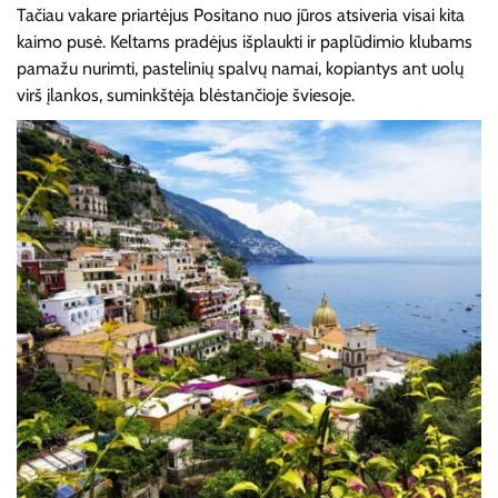
Tačiau vakare priartėjus Positano nuo jūros atsiveria visai kita
kaimo pusė. Keltams pradėjus išplaukti ir paplūdimio klubams
pamažu nurimti, pastelinių spalvų namai, kopiantys ant uolų
virš įlankos, suminkštėja blėstančioje šviesoje.