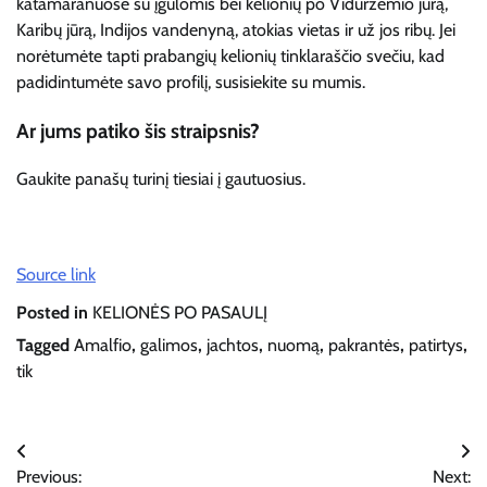
katamaranuose su įgulomis bei kelionių po Viduržemio jūrą,
Karibų jūrą, Indijos vandenyną, atokias vietas ir už jos ribų. Jei
norėtumėte tapti prabangių kelionių tinklaraščio svečiu, kad
padidintumėte savo profilį, susisiekite su mumis.
Ar jums patiko šis straipsnis?
Gaukite panašų turinį tiesiai į gautuosius.
Source link
Posted in
KELIONĖS PO PASAULĮ
Tagged
Amalfio
,
galimos
,
jachtos
,
nuomą
,
pakrantės
,
patirtys
,
tik
Navigacija
Previous:
Next: