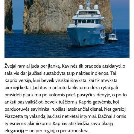
Žvejai ramiai juda per įlanką. Kavinės tik pradeda atsidaryti, o
sala vis dar jaučiasi sustabdyta tarp nakties ir dienos. Tai
Kaprio versija, kuri beveik visiškai išnyksta, kai tik atvyksta
pirmieji keltai. Jachtos maršruto lankstumo dėka rytai gali
prasidėti plaukimu po uolomis prieš pusryčius denyje, o po to
anksti pasivaikščioti beveik tuščiomis Kaprio gatvėmis, kol
parduotuvės savininkai ruošiasi ateinančiai dienai. Net garsioji
Piazzetta tą valandą jaučiasi netikėtai intymiai. Dažnai šiomis
tylesnėmis akimirkomis Kaprias atskleidžia savo tikrąją
eleganciją – ne per reginį, o per atmosferą.