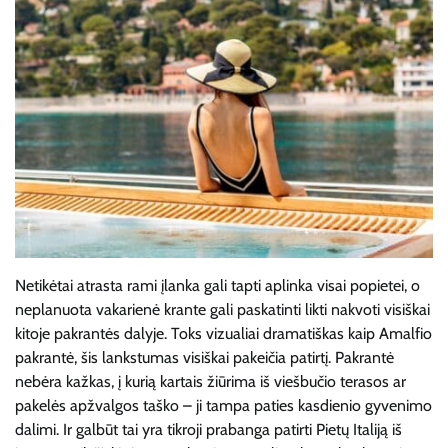
Netikėtai atrasta rami įlanka gali tapti aplinka visai popietei, o
neplanuota vakarienė krante gali paskatinti likti nakvoti visiškai
kitoje pakrantės dalyje. Toks vizualiai dramatiškas kaip Amalfio
pakrantė, šis lankstumas visiškai pakeičia patirtį. Pakrantė
nebėra kažkas, į kurią kartais žiūrima iš viešbučio terasos ar
pakelės apžvalgos taško – ji tampa paties kasdienio gyvenimo
dalimi. Ir galbūt tai yra tikroji prabanga patirti Pietų Italiją iš