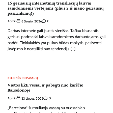
15 geriausių internetinių transliacijų laisvai
samdomiems vertėjams (plius 2 iš mano geriausių
pasirinkimų!)
Admin
0
6 Sausio, 2026
Darbas internete gali jaustis vienišas. Tačiau klausantis
geriausi podcast’ai laisvai samdomiems darbuotojams gali
padėti. Tinklalaidės yra puikus būdas mokytis, pasisemti
įkvėpimo ir neatsilikti nuo tendencijų. […]
KELIONĖS PO PASAULĮ
Vietos likti vėsiai ir pabėgti nuo karščio
Barselonoje
Admin
0
23 Liepos, 2025
„Barcelona“ šurmuliuoja vasarą su nuostabiais