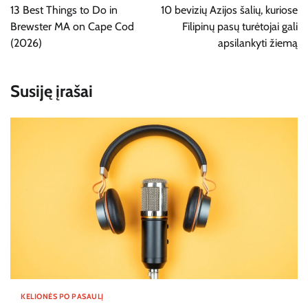
tarp
13 Best Things to Do in
10 bevizių Azijos šalių, kuriose
įrašų
Brewster MA on Cape Cod
Filipinų pasų turėtojai gali
(2026)
apsilankyti žiemą
Susiję įrašai
KELIONĖS PO PASAULĮ