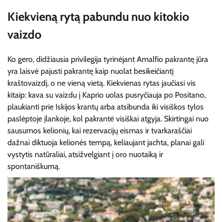
Kiekvieną rytą pabundu nuo kitokio
vaizdo
Ko gero, didžiausia privilegija tyrinėjant Amalfio pakrantę jūra
yra laisvė pajusti pakrantę kaip nuolat besikeičiantį
kraštovaizdį, o ne vieną vietą. Kiekvienas rytas jaučiasi vis
kitaip: kava su vaizdu į Kaprio uolas pusryčiauja po Positano,
plaukianti prie Iskijos krantų arba atsibunda iki visiškos tylos
paslėptoje įlankoje, kol pakrantė visiškai atgyja. Skirtingai nuo
sausumos kelionių, kai rezervacijų eismas ir tvarkaraščiai
dažnai diktuoja kelionės tempą, keliaujant jachta, planai gali
vystytis natūraliai, atsižvelgiant į oro nuotaiką ir
spontaniškumą.