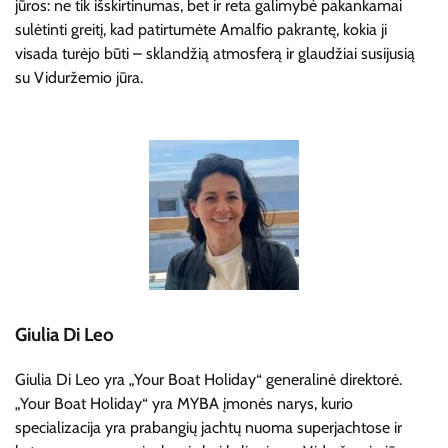
jūros: ne tik išskirtinumas, bet ir reta galimybė pakankamai
sulėtinti greitį, kad patirtumėte Amalfio pakrantę, kokia ji
visada turėjo būti – sklandžią atmosferą ir glaudžiai susijusią
su Viduržemio jūra.
Giulia Di Leo
Giulia Di Leo yra „Your Boat Holiday“ generalinė direktorė.
„Your Boat Holiday“ yra MYBA įmonės narys, kurio
specializacija yra prabangių jachtų nuoma superjachtose ir