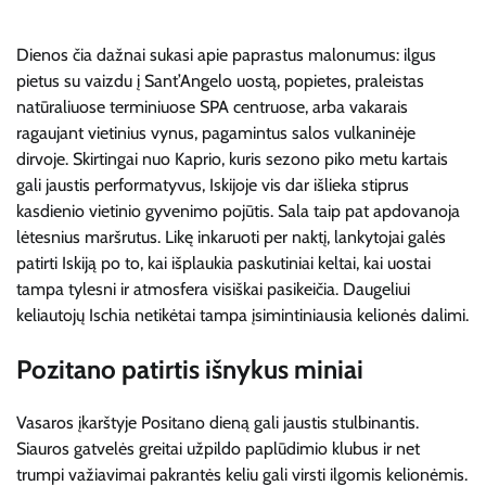
Dienos čia dažnai sukasi apie paprastus malonumus: ilgus
pietus su vaizdu į Sant’Angelo uostą, popietes, praleistas
natūraliuose terminiuose SPA centruose, arba vakarais
ragaujant vietinius vynus, pagamintus salos vulkaninėje
dirvoje. Skirtingai nuo Kaprio, kuris sezono piko metu kartais
gali jaustis performatyvus, Iskijoje vis dar išlieka stiprus
kasdienio vietinio gyvenimo pojūtis. Sala taip pat apdovanoja
lėtesnius maršrutus. Likę inkaruoti per naktį, lankytojai galės
patirti Iskiją po to, kai išplaukia paskutiniai keltai, kai uostai
tampa tylesni ir atmosfera visiškai pasikeičia. Daugeliui
keliautojų Ischia netikėtai tampa įsimintiniausia kelionės dalimi.
Pozitano patirtis išnykus miniai
Vasaros įkarštyje Positano dieną gali jaustis stulbinantis.
Siauros gatvelės greitai užpildo paplūdimio klubus ir net
trumpi važiavimai pakrantės keliu gali virsti ilgomis kelionėmis.