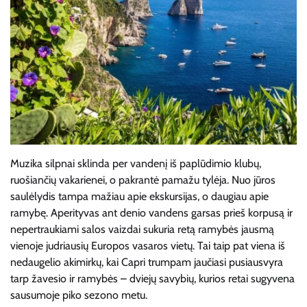
Muzika silpnai sklinda per vandenį iš paplūdimio klubų,
ruošiančių vakarienei, o pakrantė pamažu tylėja. Nuo jūros
saulėlydis tampa mažiau apie ekskursijas, o daugiau apie
ramybę. Aperityvas ant denio vandens garsas prieš korpusą ir
nepertraukiami salos vaizdai sukuria retą ramybės jausmą
vienoje judriausių Europos vasaros vietų. Tai taip pat viena iš
nedaugelio akimirkų, kai Capri trumpam jaučiasi pusiausvyra
tarp žavesio ir ramybės – dviejų savybių, kurios retai sugyvena
sausumoje piko sezono metu.