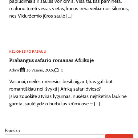
paplūdimiais ir saulės voniomis. Visa tai, kas paminėta,
malonu turėti vėsias vietas, kurios nėra veikiamos šilumos,
nes Viduržemio jūros saulė […]
KELIONĖS PO PASAULĮ
Prabangus safario romanas Afrikoje
Admin
0
26 Vasario, 2026
Vasariui, meilės mėnesiui, besibaigiant, kas gali būti
romantiškiau nei išvykti į Afriką safari dviese?
Įsivaizduokite atviras lygumas, nusėtas neįtikėtina laukine
gamta, saulėlydžio burbulus krūmuose – […]
Paieška