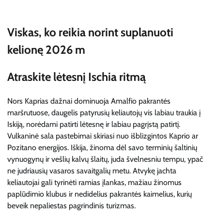
Viskas, ko reikia norint suplanuoti
kelionę 2026 m
Atraskite lėtesnį Ischia ritmą
Nors Kaprias dažnai dominuoja Amalfio pakrantės
maršrutuose, daugelis patyrusių keliautojų vis labiau traukia į
Iskiją, norėdami patirti lėtesnę ir labiau pagrįstą patirtį.
Vulkaninė sala pastebimai skiriasi nuo išblizgintos Kaprio ar
Pozitano energijos. Iškija, žinoma dėl savo terminių šaltinių
vynuogynų ir vešlių kalvų šlaitų, juda švelnesniu tempu, ypač
ne judriausių vasaros savaitgalių metu. Atvykę jachta
keliautojai gali tyrinėti ramias įlankas, mažiau žinomus
paplūdimio klubus ir nedidelius pakrantės kaimelius, kurių
beveik nepaliestas pagrindinis turizmas.