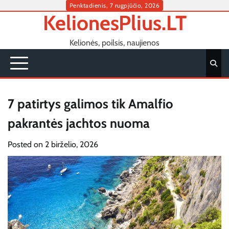
Skip
Penktadienis, 7 rugpjūčio, 2026
KelionesPlius.LT
to
content
Kelionės, poilsis, naujienos
7 patirtys galimos tik Amalfio
pakrantės jachtos nuoma
Posted on
2 birželio, 2026