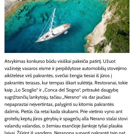
Atvykimas konkurso būdu visiškai pakeičia patirtį. Užuot
važinėję vasaros eisme ir perpildytose automobilių stovėjimo
aikštelėse virš pakrantės, svečiai žengia tiesiai iš jūros į
pakrantės terasas, kur tempas iškart sulėtėja. Restoranai, tokie
kaip „Lo Scoglio“ ir „Conca del Sogno“, pritraukė daugybę
sugrįžtančių lankytojų, tačiau „Nerano“ vis dar jaučiasi
nepaprastai neįvertintas, palyginti su kitomis pakrantės
dalimis. Pietūs čia retai kada skubami. Prie vietinio vyno ant
grotelių keptų jūros gėrybių ir spagečių alla Nerano stalai stovi
valandų valandas, o žemiau esančioje įlankoje tyliai plaukia
laivai. Žiūrint iš vandens, Neranoną supanti pakrantė taip pat