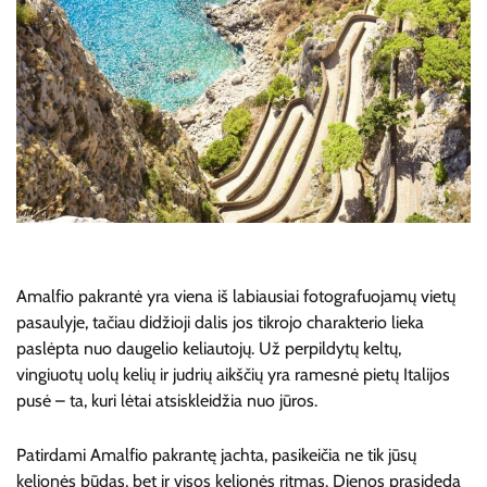
Amalfio pakrantė yra viena iš labiausiai fotografuojamų vietų
pasaulyje, tačiau didžioji dalis jos tikrojo charakterio lieka
paslėpta nuo daugelio keliautojų. Už perpildytų keltų,
vingiuotų uolų kelių ir judrių aikščių yra ramesnė pietų Italijos
pusė – ta, kuri lėtai atsiskleidžia nuo jūros.
Patirdami Amalfio pakrantę jachta, pasikeičia ne tik jūsų
kelionės būdas, bet ir visos kelionės ritmas. Dienos prasideda