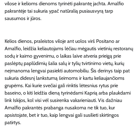
vilose ir kelioms dienoms tyrinėti pakrantę jachta. Amalfio
pakrantėje tai sukuria ypač natūralią pusiausvyrą tarp
sausumos ir jūros.
Kelios dienos, praleistos viloje ant uolos virš Positano ar
Amalfio, leidžia keliautojams lėčiau mėgautis vietinių restoranų
sodų ir kaimo gyvenimu, o laikas laive atveria prieigą prie
paslėptų paplūdimių šalia salų ir tylių tvirtinimo vietų, kurių
neįmanoma lengvai pasiekti automobiliu. Šis derinys taip pat
sukuria didesnį lankstumą šeimoms ir kartu keliaujančioms
grupėms. Kai kurie svečiai gali rinktis lėtesnius rytus prie
baseino, o kiti leidžia dieną tyrinėdami Kaprią arba plaukdami
link Iskijos, kol visi vėl susirenka vakarieniauti. Vis dažniau
Amalfio pakrantės prabanga nusakoma ne tik tuo, kur
apsistojate, bet ir tuo, kaip lengvai gali susilieti skirtingos
patirtys.