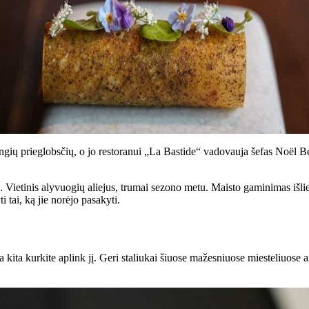
ių prieglobsčių, o jo restoranui „La Bastide“ vadovauja šefas Noël Bérar
vų. Vietinis alyvuogių aliejus, trumai sezono metu. Maisto gaminimas išli
i tai, ką jie norėjo pasakyti.
a kita kurkite aplink jį. Geri staliukai šiuose mažesniuose miesteliuose a