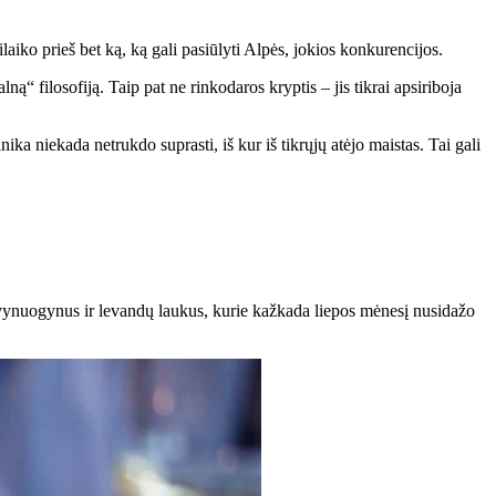
silaiko prieš bet ką, ką gali pasiūlyti Alpės, jokios konkurencijos.
 filosofiją. Taip pat ne rinkodaros kryptis – jis tikrai apsiriboja
nika niekada netrukdo suprasti, iš kur iš tikrųjų atėjo maistas. Tai gali
į vynuogynus ir levandų laukus, kurie kažkada liepos mėnesį nusidažo