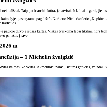
helin žvaigždės
 itališkai. Taip pat ir architektūra, jei atvirai. Ir kalnai – gerai, jie at
imelyje, pastatytame pagal šefo Norberto Niederkoflerio „Kepkite kalną“
o tradicijos.
 pačioje dirvoje ištisas kartas. Viskas tvarkoma labai tiksliai, nors tech
uvo panašus į save.
ę 2026 m
ncūzija – 1 Michelin žvaigždė
ldytas kaimas, ko vertas. Akmeniniai namai, siauros gatvelės, vaizdai 