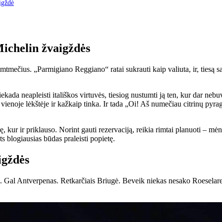
igždė
Michelin žvaigždės
ečius. „Parmigiano Reggiano“ ratai sukrauti kaip valiuta, ir, tiesą saka
kada neapleisti itališkos virtuvės, tiesiog nustumti ją ten, kur dar ne
i vienoje lėkštėje ir kažkaip tinka. Ir tada „Oi! Aš numečiau citrinų pyrag
 kur ir priklauso. Norint gauti rezervaciją, reikia rimtai planuoti – mė
ats blogiausias būdas praleisti popietę.
igždės
lį. Gal Antverpenas. Retkarčiais Briugė. Beveik niekas nesako Roeselar