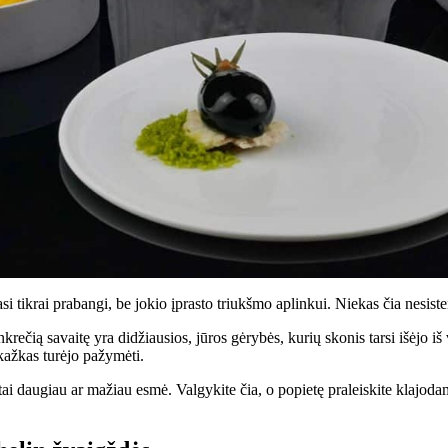
i tikrai prabangi, be jokio įprasto triukšmo aplinkui. Niekas čia nesisten
ečią savaitę yra didžiausios, jūros gėrybės, kurių skonis tarsi išėjo iš v
 kažkas turėjo pažymėti.
 daugiau ar mažiau esmė. Valgykite čia, o popietę praleiskite klajodami