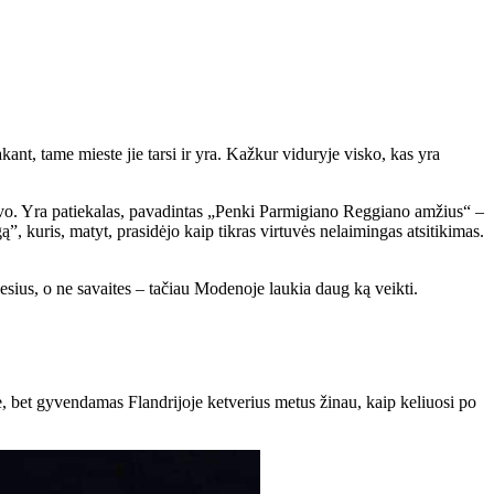
nt, tame mieste jie tarsi ir yra. Kažkur viduryje visko, kas yra
buvo. Yra patiekalas, pavadintas „Penki Parmigiano Reggiano amžius“ –
ą”, kuris, matyt, prasidėjo kaip tikras virtuvės nelaimingas atsitikimas.
nesius, o ne savaites – tačiau Modenoje laukia daug ką veikti.
e, bet gyvendamas Flandrijoje ketverius metus žinau, kaip keliuosi po