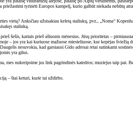
 Jie yra įsitaisę viduramžių alėjose, įsitaisę po Alpių viršūnėmis, pasi
sia priežastimi tyrinėti Europos kampelį, kurio galbūt niekada nebūtų atr
kirties vietą? Anksčiau užsisakiau keletą staliukų, pvz., „Noma“ Kopenh
isakęs staliuką.
ieš šešis, kartais prieš aštuonis mėnesius. Jūsų prioritetas – pirmiausi
je – jos yra kai kuriuose mažuose miesteliuose, kur kepėjas šviežią du
. Daugelis nesuvokia, kad garsiausi Gido adresai retai sutinkami sostinė
jomis yra gilus.
 mes nukreipsime jus link pagrindinės katedros; muziejus taip pat. Bet i
ją – štai keturi, kurie tai uždirbo.