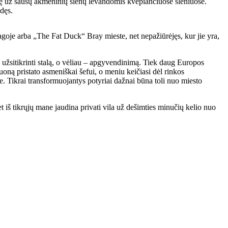
slėpę už sausų akmeninių sienų levandomis kvepiančiuose slėniuose.
adęs.
agoje arba „The Fat Duck“ Bray mieste, net nepažiūrėjęs, kur jie yra,
a užsitikrinti stalą, o vėliau – apgyvendinimą. Tiek daug Europos
oną pristato asmeniškai šefui, o meniu keičiasi dėl rinkos
se. Tikrai transformuojantys potyriai dažnai būna toli nuo miesto
š tikrųjų mane jaudina privati ​​vila už dešimties minučių kelio nuo