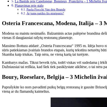
La Bastide prie Capelongue, Bonnieux, Prancūzija – 1 Michelin žva
Planavimas prie stalo
Paola Fiocchi Van den Brande
Ar jums patiko šis straipsnis?
Osteria Francescana, Modena, Italija – 3 
Modena su maistu nesimaišo. Balzaminis actas palėpėse brandina dešimtm
vienas iš daugiausiai rašytų restoranų planetoje.
Massimo Bottura atidarė „Osteria Francescana“ 1995 m. Idėja buvo nie
sūris patiekiamas įvairiais brandos etapais, kurių tekstūra neturėtų būt
Skamba kaip triukas. Taip nėra, ne vieną kartą tai turėjote.
Kambarys mažas. Tikrai beveik tylu, todėl viskas vėl sudedama į lėkštę,
Dažniausiai tai reiškia, kad šiek tiek pasiklystate aikštėse, o tai nėra p
Boury, Roeselare, Belgija – 3 Michelin žva
Paprašykite ko nors pavadinti puikų belgų restoraną ir gausite Briuse
vieną ar du flamandų kaimelius.