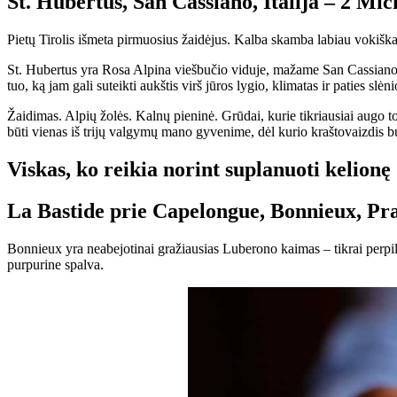
St. Hubertus, San Cassiano, Italija – 2 Mic
Pietų Tirolis išmeta pirmuosius žaidėjus. Kalba skamba labiau vokiškai nei
St. Hubertus yra Rosa Alpina viešbučio viduje, mažame San Cassiano ka
tuo, ką jam gali suteikti aukštis virš jūros lygio, klimatas ir paties slėni
Žaidimas. Alpių žolės. Kalnų pieninė. Grūdai, kurie tikriausiai augo toje
būti vienas iš trijų valgymų mano gyvenime, dėl kurio kraštovaizdis b
Viskas, ko reikia norint suplanuoti kelion
La Bastide prie Capelongue, Bonnieux, Pra
Bonnieux yra neabejotinai gražiausias Luberono kaimas – tikrai perpi
purpurine spalva.