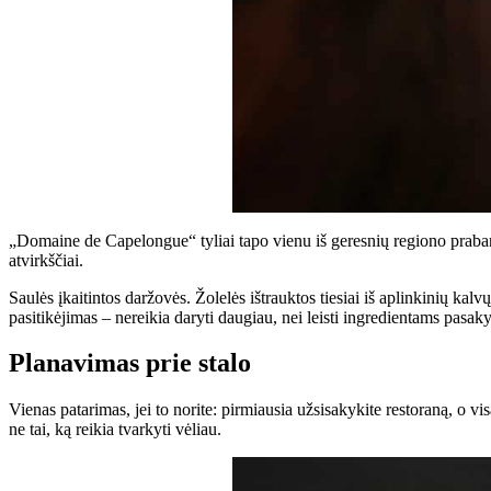
„Domaine de Capelongue“ tyliai tapo vienu iš geresnių regiono prabang
atvirkščiai.
Saulės įkaitintos daržovės. Žolelės ištrauktos tiesiai iš aplinkinių kal
pasitikėjimas – nereikia daryti daugiau, nei leisti ingredientams pasakyt
Planavimas prie stalo
Vienas patarimas, jei to norite: pirmiausia užsisakykite restoraną, o vis
ne tai, ką reikia tvarkyti vėliau.