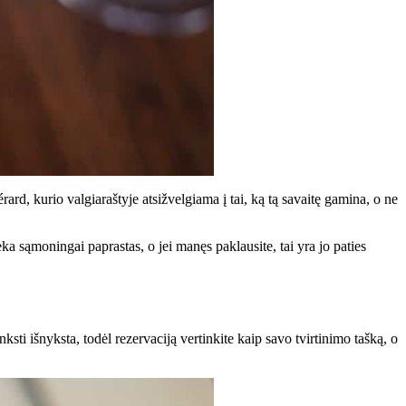
d, kurio valgiaraštyje atsižvelgiama į tai, ką tą savaitę gamina, o ne
eka sąmoningai paprastas, o jei manęs paklausite, tai yra jo paties
nksti išnyksta, todėl rezervaciją vertinkite kaip savo tvirtinimo tašką, o