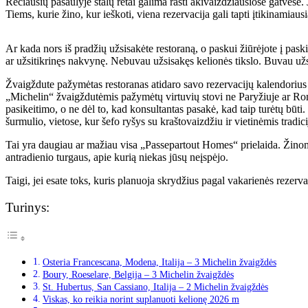
Rečiausių pasaulyje stalų retai galima rasti akivaizdžiausiose gatvėse.
Tiems, kurie žino, kur ieškoti, viena rezervacija gali tapti įtikinamiau
Ar kada nors iš pradžių užsisakėte restoraną, o paskui žiūrėjote į pas
ar užsitikrinęs nakvynę. Nebuvau užsisakęs kelionės tikslo. Buvau užs
Žvaigždute pažymėtas restoranas atidaro savo rezervacijų kalendorius pr
„Michelin“ žvaigždutėmis pažymėtų virtuvių stovi ne Paryžiuje ar Romo
pasikeitimo, o ne dėl to, kad konsultantas pasakė, kad taip turėtų būti
šurmulio, vietose, kur šefo ryšys su kraštovaizdžiu ir vietinėmis tradici
Tai yra daugiau ar mažiau visa „Passepartout Homes“ prielaida. Žinoma,
antradienio turgaus, apie kurią niekas jūsų neįspėjo.
Taigi, jei esate toks, kuris planuoja skrydžius pagal vakarienės rezervaci
Turinys:
Osteria Francescana, Modena, Italija – 3 Michelin žvaigždės
Boury, Roeselare, Belgija – 3 Michelin žvaigždės
St. Hubertus, San Cassiano, Italija – 2 Michelin žvaigždės
Viskas, ko reikia norint suplanuoti kelionę 2026 m