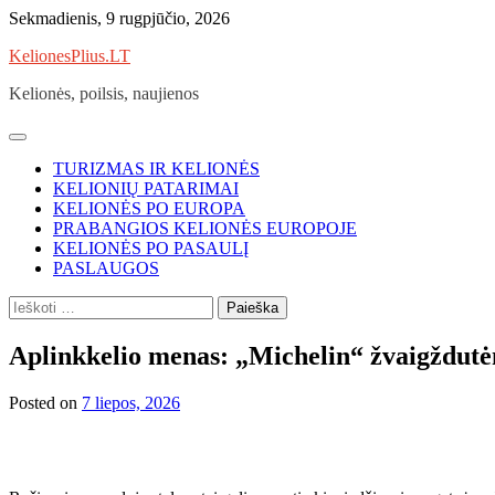
Skip
Sekmadienis, 9 rugpjūčio, 2026
to
KelionesPlius.LT
content
Kelionės, poilsis, naujienos
TURIZMAS IR KELIONĖS
KELIONIŲ PATARIMAI
KELIONĖS PO EUROPA
PRABANGIOS KELIONĖS EUROPOJE
KELIONĖS PO PASAULĮ
PASLAUGOS
Ieškoti:
Aplinkkelio menas: „Michelin“ žvaigždutė
Posted on
7 liepos, 2026