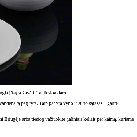
gia jūsų sužavėti. Tai tiesiog daro.
andens tą patį rytą. Taip pat yra vyno ir sūrio sąrašas – galite
 Briugėje arba tiesiog važiuokite galiniais keliais per kaimą, kuriame