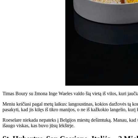
Timas Boury su žmona Inge Waeles valdo šią vietą iš vilos, kuri jaučias
Meniu keičiasi pagal metų laikus: langoustinas, kokios daržovės tą konkr
pasakyti, kad jis kilęs iš tikro manijos, o ne iš kažkokio langelio, kurį
Roeselare niekada nepateks į Belgijos miestų dešimtuką. Manau, kad tai
išaugo viskas, kas buvo jūsų lėkštėje.