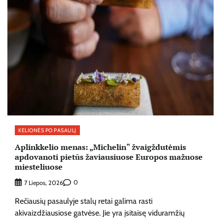
KELIONĖS PO PASAULĮ
Aplinkkelio menas: „Michelin“ žvaigždutėmis
apdovanoti pietūs žaviausiuose Europos mažuose
miesteliuose
0
7 Liepos, 2026
Rečiausių pasaulyje stalų retai galima rasti
akivaizdžiausiose gatvėse. Jie yra įsitaisę viduramžių