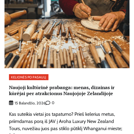
KELIONĖS PO PASAULĮ
Naujoji kultūrinė prabanga: menas, dizainas ir
kūrėjai per atrakcionus Naujojoje Zelandijoje
0
15 Balandžio, 2026
Kas suteikia vietai jos tapatumo? Prieš kelerius metus,
priimdamas porą iš JAV į Aroha Luxury New Zealand
Tours, nuvežiau juos pas stiklo pūtiklį Whanganui mieste;