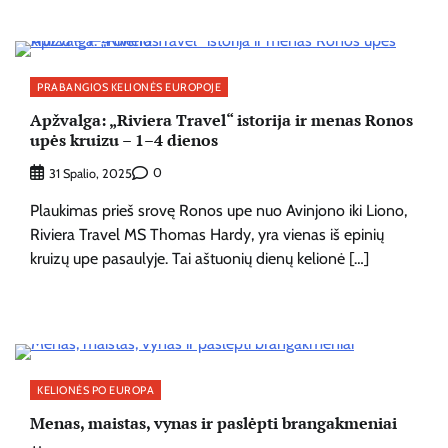
PRABANGIOS KELIONĖS EUROPOJE
Apžvalga: „Riviera Travel“ istorija ir menas Ronos
upės kruizu – 1–4 dienos
0
31 Spalio, 2025
Plaukimas prieš srovę Ronos upe nuo Avinjono iki Liono,
Riviera Travel MS Thomas Hardy, yra vienas iš epinių
kruizų upe pasaulyje. Tai aštuonių dienų kelionė […]
KELIONĖS PO EUROPA
Menas, maistas, vynas ir paslėpti brangakmeniai