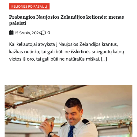
KELIONĖS PO PASAULĮ
Prabangios Naujosios Zelandijos kelionės: menas
paleisti
0
15 Sausio, 2026
Kai keliautojai atvyksta į Naujosios Zelandijos krantus,
kažkas nutinka; tai gali būti ne išskirtinės snieguotų kalnų
vietos iš oro, tai gali būti ne natūralūs miškai, […]