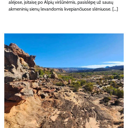
alėjose, įsitaisę po Alpių viršūnėmis, pasislėpę už sausų
akmeninių sienų levandomis kvepiančiuose slėniuose. […]