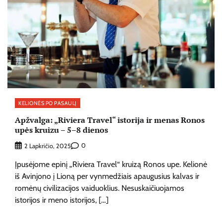
KELIONĖS PO PASAULĮ
Apžvalga: „Riviera Travel“ istorija ir menas Ronos
upės kruizu – 5–8 dienos
0
2 Lapkričio, 2025
Įpusėjome epinį „Riviera Travel“ kruizą Ronos upe. Kelionė
iš Avinjono į Lioną per vynmedžiais apaugusius kalvas ir
romėnų civilizacijos vaiduoklius. Nesuskaičiuojamos
istorijos ir meno istorijos, […]