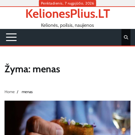
Skip
Penktadienis, 7 rugpjūčio, 2026
KelionesPlius.LT
to
content
Kelionės, poilsis, naujienos
Žyma:
menas
Home
menas