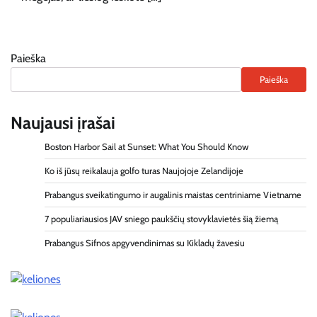
Paieška
Paieška
Naujausi įrašai
Boston Harbor Sail at Sunset: What You Should Know
Ko iš jūsų reikalauja golfo turas Naujojoje Zelandijoje
Prabangus sveikatingumo ir augalinis maistas centriniame Vietname
7 populiariausios JAV sniego paukščių stovyklavietės šią žiemą
Prabangus Sifnos apgyvendinimas su Kikladų žavesiu