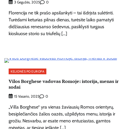
0
3 Gegužės, 2025
Florencija ne tik prašo apsilankyti – tai išdrįsta sulėtinti.
Turėdami keturias pilnas dienas, turėsite laiko pamatyti
didžiausius renesanso šedevrus, pasiklysti turgaus
kioskuose storio su triufelių […]
KELIONĖS PO EUROPA
Vilos Borghese vadovas Romoje: istorija, menas ir
sodai
0
15 Vasario, 2025
„Villa Borghese“ yra vienas žaviausių Romos orientyrų,
besiplečiančios žalios oazės, užpildytos menu, istorija ir
grožiu. Nesvarbu, ar esate meno entuziastas, gamtos
mėgėjas, ar tiesiog ieškote […]