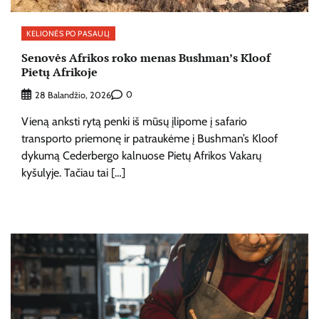
KELIONĖS PO PASAULĮ
Senovės Afrikos roko menas Bushman’s Kloof
Pietų Afrikoje
0
28 Balandžio, 2026
Vieną anksti rytą penki iš mūsų įlipome į safario
transporto priemonę ir patraukėme į Bushman’s Kloof
dykumą Cederbergo kalnuose Pietų Afrikos Vakarų
kyšulyje. Tačiau tai […]