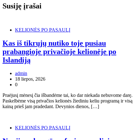
Susiję įrašai
KELIONĖS PO PASAULĮ
Kas iš tikrųjų nutiko toje pusiau
prabangioje privačioje kelionėje po
Islandiją
admin
18 liepos, 2026
0
Praėjusį mėnesį čia išbandėme tai, ko dar niekada nebuvome darę.
Paskelbėme visą privačios kelionės žiediniu keliu programą ir visą
kainą prieš jam pradedant. Devynios dienos, […]
KELIONĖS PO PASAULĮ