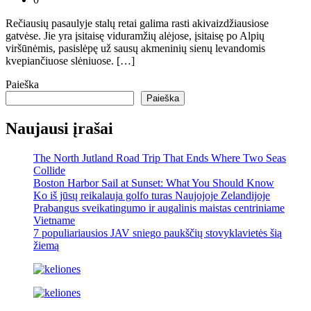
Rečiausių pasaulyje stalų retai galima rasti akivaizdžiausiose
gatvėse. Jie yra įsitaisę viduramžių alėjose, įsitaisę po Alpių
viršūnėmis, pasislėpę už sausų akmeninių sienų levandomis
kvepiančiuose slėniuose. […]
Paieška
Paieška
Naujausi įrašai
The North Jutland Road Trip That Ends Where Two Seas
Collide
Boston Harbor Sail at Sunset: What You Should Know
Ko iš jūsų reikalauja golfo turas Naujojoje Zelandijoje
Prabangus sveikatingumo ir augalinis maistas centriniame
Vietname
7 populiariausios JAV sniego paukščių stovyklavietės šią
žiemą