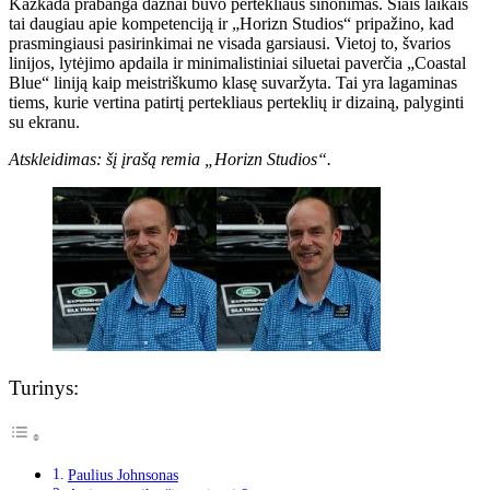
Kažkada prabanga dažnai buvo pertekliaus sinonimas. Šiais laikais
tai daugiau apie kompetenciją ir „Horizn Studios“ pripažino, kad
prasmingiausi pasirinkimai ne visada garsiausi. Vietoj to, švarios
linijos, lytėjimo apdaila ir minimalistiniai siluetai paverčia „Coastal
Blue“ liniją kaip meistriškumo klasę suvaržyta. Tai yra lagaminas
tiems, kurie vertina patirtį pertekliaus perteklių ir dizainą, palyginti
su ekranu.
Atskleidimas: šį įrašą remia „Horizn Studios“.
Turinys:
Paulius Johnsonas