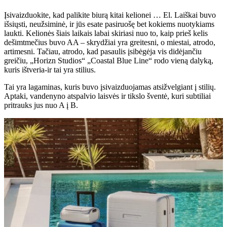
Įsivaizduokite, kad palikite biurą kitai kelionei … El. Laiškai buvo
išsiųsti, neužsiminė, ir jūs esate pasiruošę bet kokiems nuotykiams
laukti. Kelionės šiais laikais labai skiriasi nuo to, kaip prieš kelis
dešimtmečius buvo AA – skrydžiai yra greitesni, o miestai, atrodo,
artimesni. Tačiau, atrodo, kad pasaulis įsibėgėja vis didėjančiu
greičiu, „Horizn Studios“ „Coastal Blue Line“ rodo vieną dalyką,
kuris ištveria-ir tai yra stilius.
Tai yra lagaminas, kuris buvo įsivaizduojamas atsižvelgiant į stilių.
Aptaki, vandenyno atspalvio laisvės ir tikslo šventė, kuri subtiliai
pritrauks jus nuo A į B.