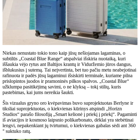
Niekas nenustato tokio tono kaip jūsų nešiojamas lagaminas, o
subtilūs „Coastal Blue Range“ atspalviai išskiria nuotaiką, kuri
iššaukia vėjo rytus ant Baltijos krantų ir Viduržemio jūros dangus,
išblukusius į sutemą. Tai neįvertinta, bet tuo pačiu metu neabejotinai
rafinuota ir padės jūsų lagaminui išsiskirti terminale, kuriame pilna
prislopintos juodos ir pramoninės pilkos spalvos. „Coastal Blue“
užklumpa pasitikėjimą savimi, o ne klyksą – tokį stilių, kuris
pastebimas, kai jums nereikia šaukti.
Šis vizualus gryno oro kvėpavimas buvo suprojektuotas Berlyne ir
tiksliai suprojektuotas, o kiekvienas kūrinys atspindi „Horizn
Studios“ parašo filosofiją „Smart kelionė į priekį į priekį“. Pagaminti
iš aviacijos ir kosmoso laipsnio polikarbonato, dėklai yra stebėtinai
lengvi, nepakenkiant jų tvirtumui, o kiekvienas gabalas sėdi ant 360
° suktuko ratų.