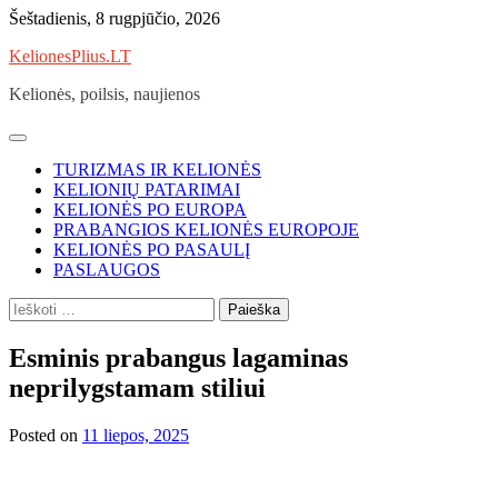
Skip
Šeštadienis, 8 rugpjūčio, 2026
to
KelionesPlius.LT
content
Kelionės, poilsis, naujienos
TURIZMAS IR KELIONĖS
KELIONIŲ PATARIMAI
KELIONĖS PO EUROPA
PRABANGIOS KELIONĖS EUROPOJE
KELIONĖS PO PASAULĮ
PASLAUGOS
Ieškoti:
Esminis prabangus lagaminas
neprilygstamam stiliui
Posted on
11 liepos, 2025