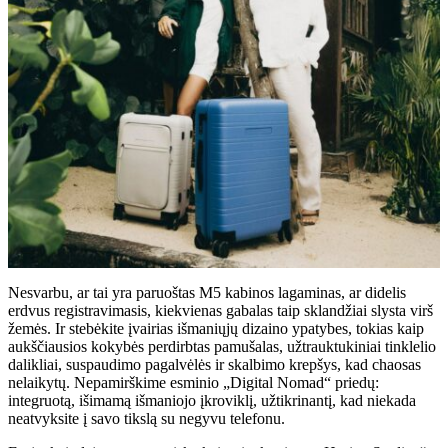
Nesvarbu, ar tai yra paruoštas M5 kabinos lagaminas, ar didelis
erdvus registravimasis, kiekvienas gabalas taip sklandžiai slysta virš
žemės. Ir stebėkite įvairias išmaniųjų dizaino ypatybes, tokias kaip
aukščiausios kokybės perdirbtas pamušalas, užtrauktukiniai tinklelio
dalikliai, suspaudimo pagalvėlės ir skalbimo krepšys, kad chaosas
nelaikytų. Nepamirškime esminio „Digital Nomad“ priedų:
integruotą, išimamą išmaniojo įkroviklį, užtikrinantį, kad niekada
neatvyksite į savo tikslą su negyvu telefonu.