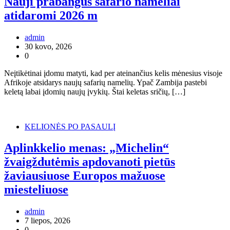
Nauji prabangūs safario nameliai
atidaromi 2026 m
admin
30 kovo, 2026
0
Neįtikėtinai įdomu matyti, kad per ateinančius kelis mėnesius visoje
Afrikoje atsidarys naujų safarių namelių. Ypač Zambija pastebi
keletą labai įdomių naujų įvykių. Štai keletas sričių, […]
KELIONĖS PO PASAULĮ
Aplinkkelio menas: „Michelin“
žvaigždutėmis apdovanoti pietūs
žaviausiuose Europos mažuose
miesteliuose
admin
7 liepos, 2026
0