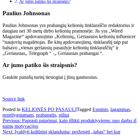
Ar jums patiko šis straipsnis?
Paulius Johnsonas
Paulius Johnsonas yra prabangių kelionių tinklaraščio redaktorius ir
daugiau nei 30 metų dirbo kelionių pramonėje. Jis yra „Wired
Magazine“ apdovanojimo „Kelionių„ Geriausios kelionių influencer
“naujovių nugalėtojas. Be kitų apdovanojimų, tinklaraštį taip pat
balsavo „vienas geriausių pasaulyje kelionių tinklaraščių“ ir
„Geriausias„ Telegraph “ -„ Geriausias prabangai “.
Ar jums patiko šis straipsnis?
Gaukite panašų turinį tiesiogiai į jūsų gautuosius.
Source link
Posted in
KELIONĖS PO PASAULĮ
Tagged
Esminis
,
lagaminas
,
neprilygstamam
,
prabangūs
,
stiliui
Navigacija
Previous:
Paprasti patarimai, kaip išlikti produktyviems: nuo darbo iš
namų motyvacijos
tarp
Next:
Įvaldyti kultūrinį sklandumą: peržengti „labas“ bet kur
įrašų