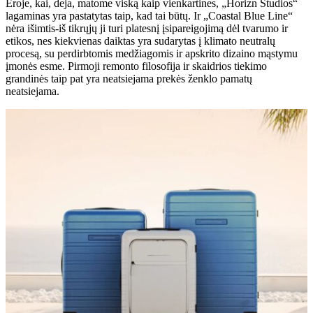
Eroje, kai, deja, matome viską kaip vienkartines, „Horizn Studios“
lagaminas yra pastatytas taip, kad tai būtų. Ir „Coastal Blue Line“
nėra išimtis-iš tikrųjų ji turi platesnį įsipareigojimą dėl tvarumo ir
etikos, nes kiekvienas daiktas yra sudarytas į klimato neutralų
procesą, su perdirbtomis medžiagomis ir apskrito dizaino mąstymu
įmonės esme. Pirmoji remonto filosofija ir skaidrios tiekimo
grandinės taip pat yra neatsiejama prekės ženklo pamatų
neatsiejama.