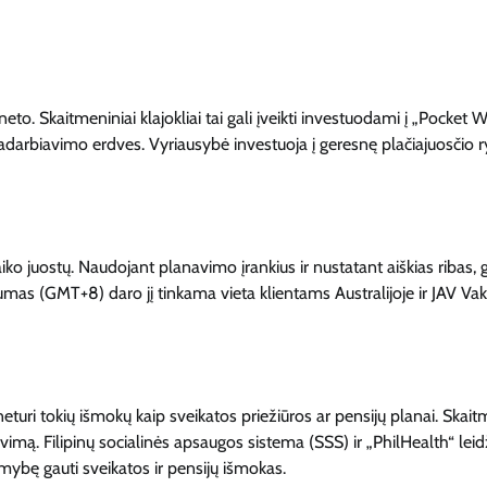
neto. Skaitmeniniai klajokliai tai gali įveikti investuodami į „Pocket Wi
darbiavimo erdves. Vyriausybė investuoja į geresnę plačiajuosčio r
 laiko juostų. Naudojant planavimo įrankius ir nustatant aiškias ribas, g
ašumas (GMT+8) daro jį tinkama vieta klientams Australijoje ir JAV Va
turi tokių išmokų kaip sveikatos priežiūros ar pensijų planai. Skait
navimą. Filipinų socialinės apsaugos sistema (SSS) ir „PhilHealth“ leid
imybę gauti sveikatos ir pensijų išmokas.