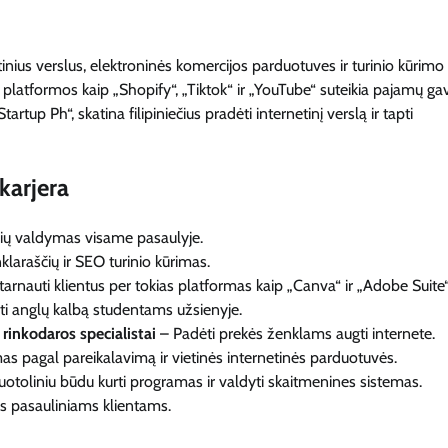
tinius verslus, elektroninės komercijos parduotuves ir turinio kūrimo
 platformos kaip „Shopify“, „Tiktok“ ir „YouTube“ suteikia pajamų g
tup Ph“, skatina filipiniečius pradėti internetinį verslą ir tapti
 karjera
ių valdymas visame pasaulyje.
nklaraščių ir SEO turinio kūrimas.
arnauti klientus per tokias platformas kaip „Canva“ ir „Adobe Suite“
i anglų kalbą studentams užsienyje.
 rinkodaros specialistai
– Padėti prekės ženklams augti internete.
s pagal pareikalavimą ir vietinės internetinės parduotuvės.
otoliniu būdu kurti programas ir valdyti skaitmenines sistemas.
s pasauliniams klientams.