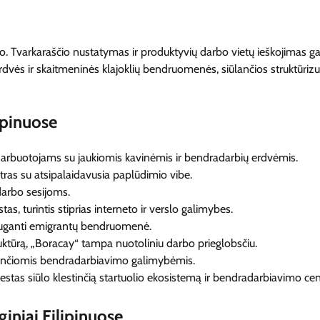
aiko. Tvarkaraščio nustatymas ir produktyvių darbo vietų ieškojimas ga
rdvės ir skaitmeninės klajoklių bendruomenės, siūlančios struktūriz
ipinuose
arbuotojams su jaukiomis kavinėmis ir bendradarbių erdvėmis.
tras su atsipalaidavusia paplūdimio vibe.
darbo sesijoms.
as, turintis stiprias interneto ir verslo galimybes.
auganti emigrantų bendruomenė.
tūrą, „Boracay“ tampa nuotoliniu darbo prieglobsčiu.
jančiomis bendradarbiavimo galimybėmis.
estas siūlo klestinčią startuolio ekosistemą ir bendradarbiavimo cen
giniai Filipinuose