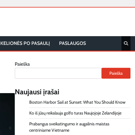
KELIONĖS PO PASAULĮ
PASLAUGOS
Paieška
Paieška
Naujausi įrašai
Boston Harbor Sail at Sunset: What You Should Know
Ko iš jūsų reikalauja golfo turas Naujojoje Zelandijoje
Prabangus sveikatingumo ir augalinis maistas
centriniame Vietname