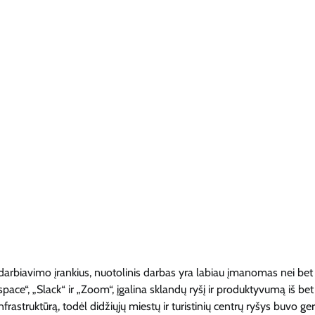
darbiavimo įrankius, nuotolinis darbas yra labiau įmanomas nei bet
ce“, „Slack“ ir „Zoom“, įgalina sklandų ryšį ir produktyvumą iš bet
nfrastruktūrą, todėl didžiųjų miestų ir turistinių centrų ryšys buvo ger