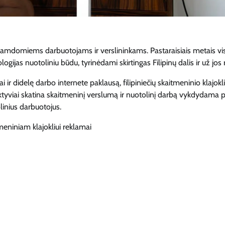
 samdomiems darbuotojams ir verslininkams. Pastaraisiais metais vi
gijas nuotoliniu būdu, tyrinėdami skirtingas Filipinų dalis ir už jos r
r didelę darbo internete paklausą, filipiniečių skaitmeninio klajokl
 aktyviai skatina skaitmeninį verslumą ir nuotolinį darbą vykdydama p
linius darbuotojus.