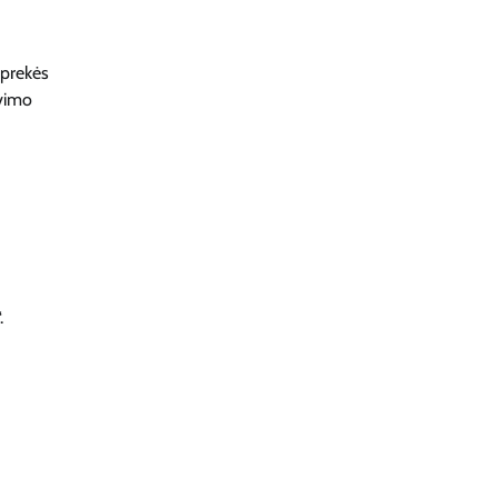
 prekės
avimo
.