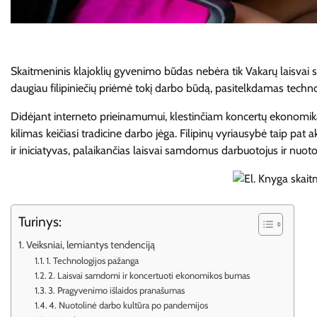
Skaitmeninis klajoklių gyvenimo būdas nebėra tik Vakarų laisvai
daugiau filipiniečių priėmė tokį darbo būdą, pasitelkdamas technolo
Didėjant interneto prieinamumui, klestinčiam koncertų ekonomikai i
kilimas keičiasi tradicine darbo jėga. Filipinų vyriausybė taip pat
ir iniciatyvas, palaikančias laisvai samdomus darbuotojus ir nuoto
Turinys:
Veiksniai, lemiantys tendenciją
1. Technologijos pažanga
2. Laisvai samdomi ir koncertuoti ekonomikos bumas
3. Pragyvenimo išlaidos pranašumas
4. Nuotolinė darbo kultūra po pandemijos