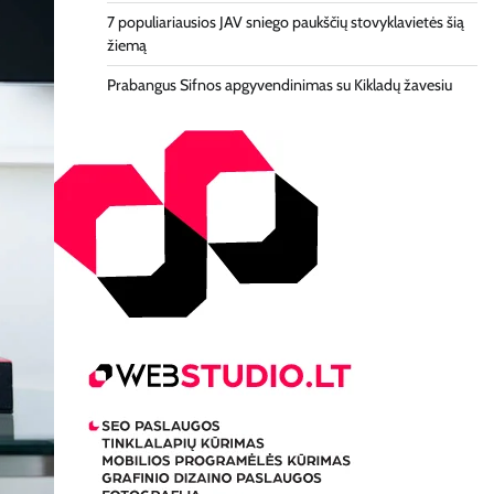
7 populiariausios JAV sniego paukščių stovyklavietės šią
žiemą
Prabangus Sifnos apgyvendinimas su Kikladų žavesiu