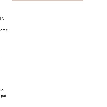
h“.
reiti
s
ūlo
p pat