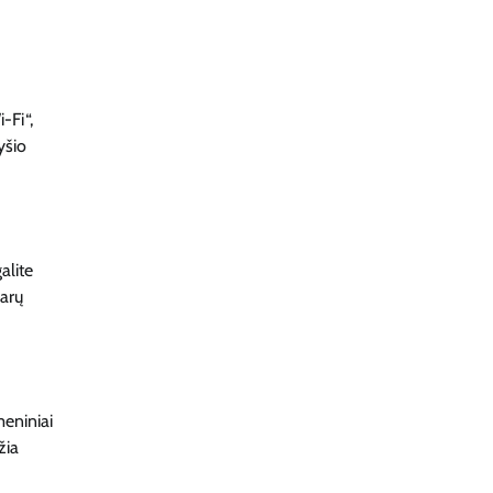
-Fi“,
yšio
alite
karų
meniniai
žia