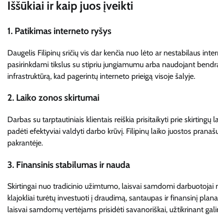
Iššūkiai ir kaip juos įveikti
1.
Patikimas interneto ryšys
Daugelis Filipinų sričių vis dar kenčia nuo lėto ar nestabilaus inter
pasirinkdami tikslus su stipriu jungiamumu arba naudojant bendra
infrastruktūrą, kad pagerintų interneto prieigą visoje šalyje.
2.
Laiko zonos skirtumai
Darbas su tarptautiniais klientais reiškia prisitaikyti prie skirtingų
padėti efektyviai valdyti darbo krūvį. Filipinų laiko juostos pran
pakrantėje.
3.
Finansinis stabilumas ir nauda
Skirtingai nuo tradicinio užimtumo, laisvai samdomi darbuotojai ne
klajokliai turėtų investuoti į draudimą, santaupas ir finansinį pla
laisvai samdomų vertėjams prisidėti savanoriškai, užtikrinant gal