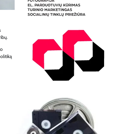
s
ibų.
io
olitiką