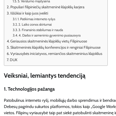
5. Verslumo mąstysena
Populiari filipiniečių skaitmeninė klajoklių karjera
Iššūkiai ir kaip juos įveikti
1. Patikimas interneto ryšys
2. Laiko zonos skirtumai
3. Finansinis stabilumas ir nauda
4. Darbo ir asmeninio gyvenimo pusiausvyra
Geriausios skaitmeninės klajoklių vietų Filipinuose
Skaitmeninės klajoklių konferencijos ir renginiai Filipinuose
Vyriausybės iniciatyvos, remiančios skaitmeninius klajoklius
DUK
Veiksniai, lemiantys tendenciją
1.
Technologijos pažanga
Patobulinus interneto ryšį, mobiliųjų darbo sprendimus ir bendra
Debesų pagrindu sukurtos platformos, tokios kaip „Google Workspa
vietos. Filipinų vyriausybė taip pat siekė patobulinti skaitmeninę i