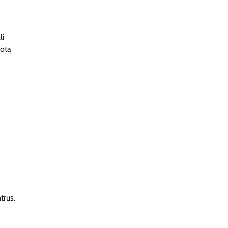
li
uotą
trus.