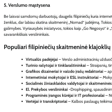
5.
Verslumo mąstysena
Be laisvai samdomų darbuotojų, daugelis filipiniečių kuria interne
ženklus, dar labiau skatina skaitmeninį „Nomad“ judėjimą. Tokios
galimybes. Vyriausybės iniciatyvos, tokios kaip „Go Negosyo“ ir „Star
savarankiškais verslininkais.
Populiari filipiniečių skaitmeninė klajoklių
Virtualūs padėjėjai
– Verslo administracinių užduoč
Turinio rašytojai ir tinklaraštininkai
– Straipsnių, ti
Grafikos dizaineriai ir vaizdo įrašų redaktoriai
– apt
Internetiniai mokytojai ir ESL instruktoriai
– Mokyt
Socialinės žiniasklaidos valdytojai ir skaitmeninės
El. Prekybos verslininkai
-Drophipping, spausdinima
Programinės įrangos kūrėjai ir IT profesionalai
– Nu
Vertėjai ir transkriptoriai
– Kalbos paslaugų teikima