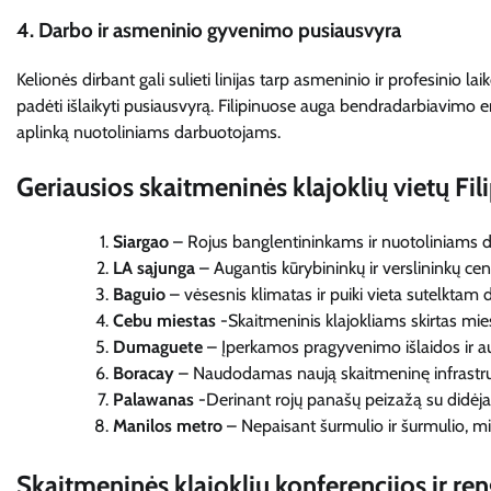
4.
Darbo ir asmeninio gyvenimo pusiausvyra
Kelionės dirbant gali sulieti linijas tarp asmeninio ir profesinio l
padėti išlaikyti pusiausvyrą. Filipinuose auga bendradarbiavimo e
aplinką nuotoliniams darbuotojams.
Geriausios skaitmeninės klajoklių vietų Fil
Siargao
– Rojus banglentininkams ir nuotoliniams d
LA sąjunga
– Augantis kūrybininkų ir verslininkų cen
Baguio
– vėsesnis klimatas ir puiki vieta sutelktam 
Cebu miestas
-Skaitmeninis klajokliams skirtas miest
Dumaguete
– Įperkamos pragyvenimo išlaidos ir 
Boracay
– Naudodamas naują skaitmeninę infrastruk
Palawanas
-Derinant rojų panašų peizažą su didė
Manilos metro
– Nepaisant šurmulio ir šurmulio, mi
Skaitmeninės klajoklių konferencijos ir ren