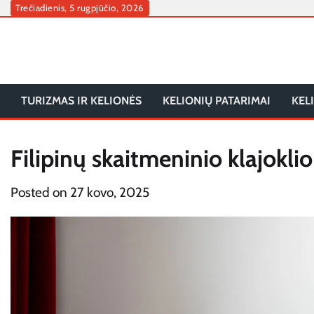
Skip
Trečiadienis, 5 rugpjūčio, 2026
to
content
TURIZMAS IR KELIONĖS
KELIONIŲ PATARIMAI
KEL
Filipinų skaitmeninio klajoklio
Posted on
27 kovo, 2025