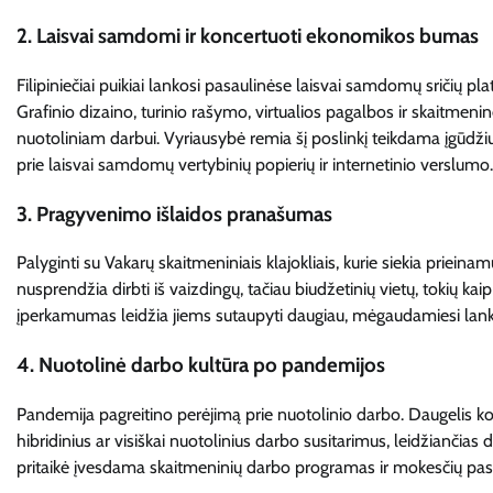
2.
Laisvai samdomi ir koncertuoti ekonomikos bumas
Filipiniečiai puikiai lankosi pasaulinėse laisvai samdomų sričių pla
Grafinio dizaino, turinio rašymo, virtualios pagalbos ir skaitmeni
nuotoliniam darbui. Vyriausybė remia šį poslinkį teikdama įgūdž
prie laisvai samdomų vertybinių popierių ir internetinio verslumo.
3.
Pragyvenimo išlaidos pranašumas
Palyginti su Vakarų skaitmeniniais klajokliais, kurie siekia prieina
nusprendžia dirbti iš vaizdingų, tačiau biudžetinių vietų, tokių kaip
įperkamumas leidžia jiems sutaupyti daugiau, mėgaudamiesi lan
4.
Nuotolinė darbo kultūra po pandemijos
Pandemija pagreitino perėjimą prie nuotolinio darbo. Daugelis ko
hibridinius ar visiškai nuotolinius darbo susitarimus, leidžiančias 
pritaikė įvesdama skaitmeninių darbo programas ir mokesčių pask