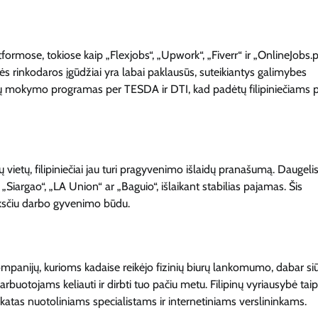
tformose, tokiose kaip „Flexjobs“, „Upwork“, „Fiverr“ ir „OnlineJobs.p
nės rinkodaros įgūdžiai yra labai paklausūs, suteikiantys galimybes
ių mokymo programas per TESDA ir DTI, kad padėtų filipiniečiams pe
mų vietų, filipiniečiai jau turi pragyvenimo išlaidų pranašumą. Daugeli
 „Siargao“, „LA Union“ ar „Baguio“, išlaikant stabilias pajamas. Šis
ksčiu darbo gyvenimo būdu.
mpanijų, kurioms kadaise reikėjo fizinių biurų lankomumo, dabar si
darbuotojams keliauti ir dirbti tuo pačiu metu. Filipinų vyriausybė tai
atas nuotoliniams specialistams ir internetiniams verslininkams.