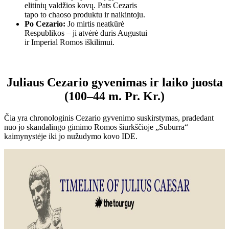
elitinių valdžios kovų. Pats Cezaris
tapo to chaoso produktu ir naikintoju.
Po Cezario:
Jo mirtis neatkūrė
Respublikos – ji atvėrė duris Augustui
ir Imperial Romos iškilimui.
Juliaus Cezario gyvenimas ir laiko juosta
(100–44 m. Pr. Kr.)
Čia yra chronologinis Cezario gyvenimo suskirstymas, pradedant
nuo jo skandalingo gimimo Romos šiurkščioje „Suburra“
kaimynystėje iki jo nužudymo kovo IDE.