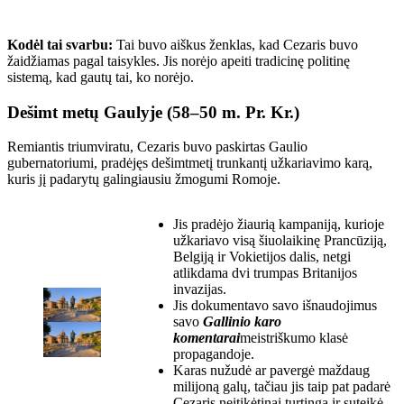
Kodėl tai svarbu:
Tai buvo aiškus ženklas, kad Cezaris buvo
žaidžiamas pagal taisykles. Jis norėjo apeiti tradicinę politinę
sistemą, kad gautų tai, ko norėjo.
Dešimt metų Gaulyje (58–50 m. Pr. Kr.)
Remiantis triumviratu, Cezaris buvo paskirtas Gaulio
gubernatoriumi, pradėjęs dešimtmetį trunkantį užkariavimo karą,
kuris jį padarytų galingiausiu žmogumi Romoje.
Jis pradėjo žiaurią kampaniją, kurioje
užkariavo visą šiuolaikinę Prancūziją,
Belgiją ir Vokietijos dalis, netgi
atlikdama dvi trumpas Britanijos
invazijas.
Jis dokumentavo savo išnaudojimus
savo
Gallinio karo
komentarai
meistriškumo klasė
propagandoje.
Karas nužudė ar pavergė maždaug
milijoną galų, tačiau jis taip pat padarė
Cezaris neįtikėtinai turtingą ir suteikė