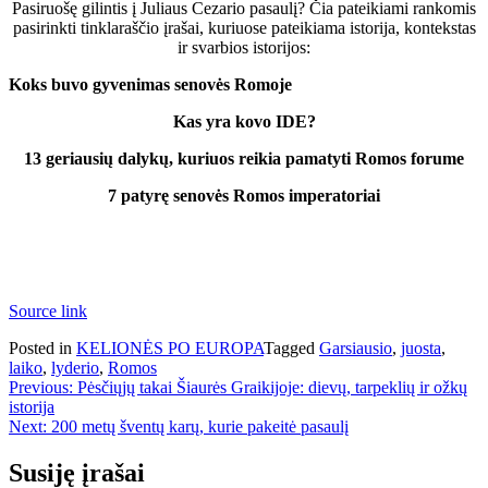
Pasiruošę gilintis į Juliaus Cezario pasaulį? Čia pateikiami rankomis
pasirinkti tinklaraščio įrašai, kuriuose pateikiama istorija, kontekstas
ir svarbios istorijos:
Koks buvo gyvenimas senovės Romoje
Kas yra kovo IDE?
13 geriausių dalykų, kuriuos reikia pamatyti Romos forume
7 patyrę senovės Romos imperatoriai
Source link
Posted in
KELIONĖS PO EUROPA
Tagged
Garsiausio
,
juosta
,
laiko
,
lyderio
,
Romos
Navigacija
Previous:
Pėsčiųjų takai Šiaurės Graikijoje: dievų, tarpeklių ir ožkų
istorija
tarp
Next:
200 metų šventų karų, kurie pakeitė pasaulį
įrašų
Susiję įrašai