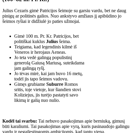
Julius Cezaris gimė Patricijos šeimoje su garsiu vardu, bet ne daug
pinigų ar politinės galios. Nuo ankstyvo amžiaus jį apibūdino jo
šeimos ryšiai ir didžiulė jo paties užmojai.
Gimė 100 m. Pr. Kr. Patricijos, bet
politiškai kuklus
Julius
šeima.
Teigiama, kad legendinis kilmė iš
Veneros ir herojaus Aeneas.
Jo teta vedė galingą populistinį
generolą Gaiusą Mariusą, suteikdama
jam galingą ryšį.
Jo tėvas mirė, kai jam buvo 16 metų,
todėl jis tapo šeimos vadovu.
Gimęs grubiame
Suburre
Romos
sritis, toje vietoje, kur šiandien stovi
Koliziejus, jis turėjo pastatyti savo
likimą ir galią nuo nulio.
Kodėl tai svarbu:
Tai nebuvo pasakojimas apie berniuką, gimusį
būti karaliumi. Tai pasakojimas apie vyrą, kuris pasinaudojo galingu
vardu ir negailestingomis ambicijomis, kad taptų viena.