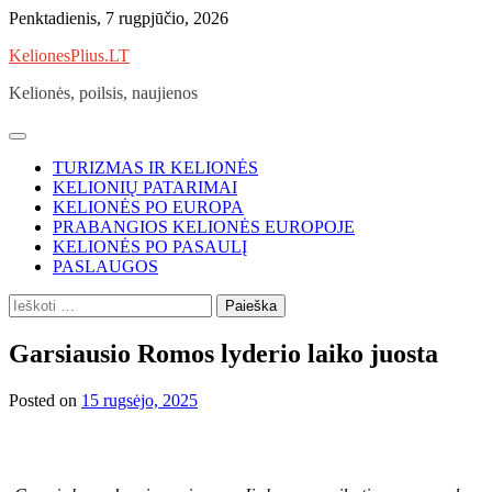
Skip
Penktadienis, 7 rugpjūčio, 2026
to
KelionesPlius.LT
content
Kelionės, poilsis, naujienos
TURIZMAS IR KELIONĖS
KELIONIŲ PATARIMAI
KELIONĖS PO EUROPA
PRABANGIOS KELIONĖS EUROPOJE
KELIONĖS PO PASAULĮ
PASLAUGOS
Ieškoti:
Garsiausio Romos lyderio laiko juosta
Posted on
15 rugsėjo, 2025