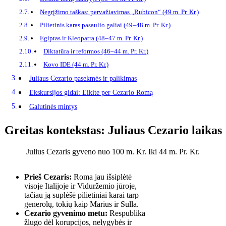
Negrįžimo taškas: pervažiavimas „Rubicon“ (49 m. Pr. Kr.)
Pilietinis karas pasaulio galiai (49–48 m. Pr. Kr.)
Egiptas ir Kleopatra (48–47 m. Pr. Kr.)
Diktatūra ir reformos (46–44 m. Pr. Kr.)
Kovo IDE (44 m. Pr. Kr.)
Juliaus Cezario pasekmės ir palikimas
Ekskursijos gidai: Eikite per Cezario Romą
Galutinės mintys
Greitas kontekstas: Juliaus Cezario laikas
Julius Cezaris gyveno nuo 100 m. Kr. Iki 44 m. Pr. Kr.
Prieš Cezaris:
Roma jau išsiplėtė
visoje Italijoje ir Viduržemio jūroje,
tačiau ją suplėšė pilietiniai karai tarp
generolų, tokių kaip Marius ir Sulla.
Cezario gyvenimo metu:
Respublika
žlugo dėl korupcijos, nelygybės ir