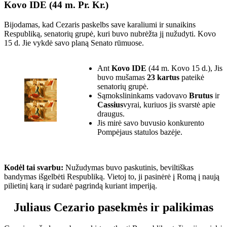
Kovo IDE (44 m. Pr. Kr.)
Bijodamas, kad Cezaris paskelbs save karaliumi ir sunaikins
Respubliką, senatorių grupė, kuri buvo nubrėžta jį nužudyti. Kovo
15 d. Jie vykdė savo planą Senato rūmuose.
Ant
Kovo IDE
(44 m. Kovo 15 d.), Jis
buvo mušamas
23 kartus
pateikė
senatorių grupė.
Sąmokslininkams vadovavo
Brutus
ir
Cassius
vyrai, kuriuos jis svarstė apie
draugus.
Jis mirė savo buvusio konkurento
Pompėjaus statulos bazėje.
Kodėl tai svarbu:
Nužudymas buvo paskutinis, beviltiškas
bandymas išgelbėti Respubliką. Vietoj to, ji pasinėrė į Romą į naują
pilietinį karą ir sudarė pagrindą kuriant imperiją.
Juliaus Cezario pasekmės ir palikimas