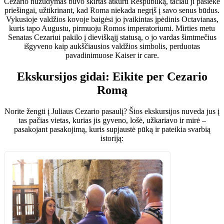
Cezario nužudymas buvo skirtas atkurti Respubliką, tačiau ji pasiekė
priešingai, užtikrinant, kad Roma niekada negrįš į savo senus būdus.
Vykusioje valdžios kovoje baigėsi jo įvaikintas įpėdinis Octavianas,
kuris tapo Augustu, pirmuoju Romos imperatoriumi. Mirties metu
Senatas Cezariui pakilo į dieviškąjį statusą, o jo vardas šimtmečius
išgyveno kaip aukščiausios valdžios simbolis, perduotas
pavadinimuose Kaiser ir care.
Ekskursijos gidai: Eikite per Cezario
Romą
Norite žengti į Juliaus Cezario pasaulį? Šios ekskursijos nuveda jus į
tas pačias vietas, kurias jis gyveno, lošė, užkariavo ir mirė –
pasakojant pasakojimą, kuris supjaustė pūką ir pateikia svarbią
istoriją: