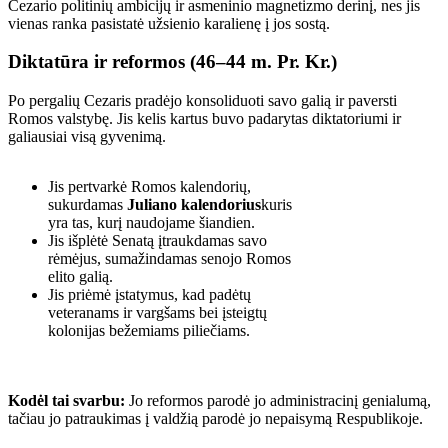
Cezario politinių ambicijų ir asmeninio magnetizmo derinį, nes jis
vienas ranka pasistatė užsienio karalienę į jos sostą.
Diktatūra ir reformos (46–44 m. Pr. Kr.)
Po pergalių Cezaris pradėjo konsoliduoti savo galią ir paversti
Romos valstybę. Jis kelis kartus buvo padarytas diktatoriumi ir
galiausiai visą gyvenimą.
Jis pertvarkė Romos kalendorių,
sukurdamas
Juliano kalendorius
kuris
yra tas, kurį naudojame šiandien.
Jis išplėtė Senatą įtraukdamas savo
rėmėjus, sumažindamas senojo Romos
elito galią.
Jis priėmė įstatymus, kad padėtų
veteranams ir vargšams bei įsteigtų
kolonijas bežemiams piliečiams.
Kodėl tai svarbu:
Jo reformos parodė jo administracinį genialumą,
tačiau jo patraukimas į valdžią parodė jo nepaisymą Respublikoje.