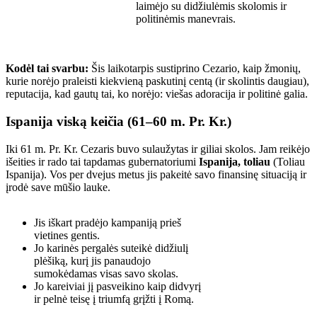
laimėjo su didžiulėmis skolomis ir
politinėmis manevrais.
Kodėl tai svarbu:
Šis laikotarpis sustiprino Cezario, kaip žmonių,
kurie norėjo praleisti kiekvieną paskutinį centą (ir skolintis daugiau),
reputacija, kad gautų tai, ko norėjo: viešas adoracija ir politinė galia.
Ispanija viską keičia (61–60 m. Pr. Kr.)
Iki 61 m. Pr. Kr. Cezaris buvo sulaužytas ir giliai skolos. Jam reikėjo
išeities ir rado tai tapdamas gubernatoriumi
Ispanija, toliau
(Toliau
Ispanija). Vos per dvejus metus jis pakeitė savo finansinę situaciją ir
įrodė save mūšio lauke.
Jis iškart pradėjo kampaniją prieš
vietines gentis.
Jo karinės pergalės suteikė didžiulį
plėšiką, kurį jis panaudojo
sumokėdamas visas savo skolas.
Jo kareiviai jį pasveikino kaip didvyrį
ir pelnė teisę į triumfą grįžti į Romą.