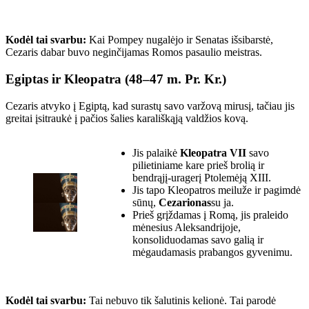
Kodėl tai svarbu:
Kai Pompey nugalėjo ir Senatas išsibarstė,
Cezaris dabar buvo neginčijamas Romos pasaulio meistras.
Egiptas ir Kleopatra (48–47 m. Pr. Kr.)
Cezaris atvyko į Egiptą, kad surastų savo varžovą mirusį, tačiau jis
greitai įsitraukė į pačios šalies karališkąją valdžios kovą.
Jis palaikė
Kleopatra VII
savo
pilietiniame kare prieš brolią ir
bendrąjį-uragerį Ptolemėją XIII.
Jis tapo Kleopatros meiluže ir pagimdė
sūnų,
Cezarionas
su ja.
Prieš grįždamas į Romą, jis praleido
mėnesius Aleksandrijoje,
konsoliduodamas savo galią ir
mėgaudamasis prabangos gyvenimu.
Kodėl tai svarbu:
Tai nebuvo tik šalutinis kelionė. Tai parodė