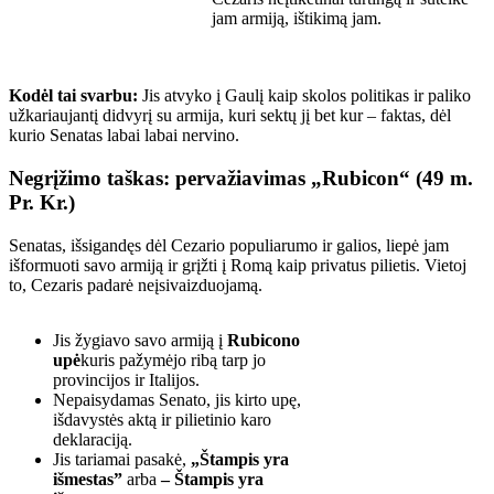
jam armiją, ištikimą jam.
Kodėl tai svarbu:
Jis atvyko į Gaulį kaip skolos politikas ir paliko
užkariaujantį didvyrį su armija, kuri sektų jį bet kur – faktas, dėl
kurio Senatas labai labai nervino.
Negrįžimo taškas: pervažiavimas „Rubicon“ (49 m.
Pr. Kr.)
Senatas, išsigandęs dėl Cezario populiarumo ir galios, liepė jam
išformuoti savo armiją ir grįžti į Romą kaip privatus pilietis. Vietoj
to, Cezaris padarė neįsivaizduojamą.
Jis žygiavo savo armiją į
Rubicono
upė
kuris pažymėjo ribą tarp jo
provincijos ir Italijos.
Nepaisydamas Senato, jis kirto upę,
išdavystės aktą ir pilietinio karo
deklaraciją.
Jis tariamai pasakė,
„Štampis yra
išmestas”
arba
– Štampis yra