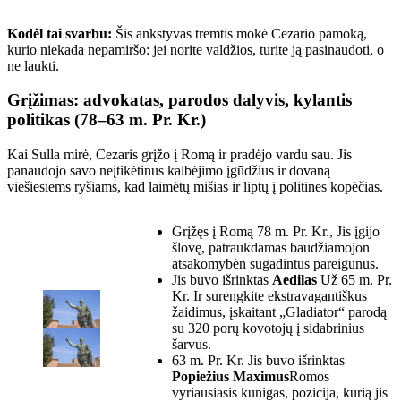
Kodėl tai svarbu:
Šis ankstyvas tremtis mokė Cezario pamoką,
kurio niekada nepamiršo: jei norite valdžios, turite ją pasinaudoti, o
ne laukti.
Grįžimas: advokatas, parodos dalyvis, kylantis
politikas (78–63 m. Pr. Kr.)
Kai Sulla mirė, Cezaris grįžo į Romą ir pradėjo vardu sau. Jis
panaudojo savo neįtikėtinus kalbėjimo įgūdžius ir dovaną
viešiesiems ryšiams, kad laimėtų mišias ir liptų į politines kopėčias.
Grįžęs į Romą 78 m. Pr. Kr., Jis įgijo
šlovę, patraukdamas baudžiamojon
atsakomybėn sugadintus pareigūnus.
Jis buvo išrinktas
Aedilas
Už 65 m. Pr.
Kr. Ir surengkite ekstravagantiškus
žaidimus, įskaitant „Gladiator“ parodą
su 320 porų kovotojų į sidabrinius
šarvus.
63 m. Pr. Kr. Jis buvo išrinktas
Popiežius Maximus
Romos
vyriausiasis kunigas, pozicija, kurią jis