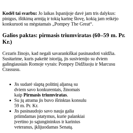
Kodėl tai svarbu:
Jo laikas Ispanijoje davė jam tris dalykus:
pinigus, ištikimą armiją ir tokią karinę šlovę, kokią jam reikėjo
konkuruoti su mėgstamais „Pompey The Great“.
Galios paktas: pirmasis triumviratas (60–59 m. Pr.
Kr.)
Cezaris žinojo, kad negali savarankiškai pasinaudoti valdžia.
Susitarime, kuris pakeitė istoriją, jis susivienijo su dviem
galingiausiais Romoje vyrais: Pompey Didžiuoju ir Marcusu
Crassusu.
Jis sudarė slaptą politinį aljansą su
dviem savo konkurentais, žinomais
kaip
Pirmasis triumviratas
.
Su jų atrama jis buvo išrinktas konsulu
59 m. Pr. Kr.
Jis pasinaudojo savo nauja galia
priimdamas įstatymus, kurie palankiai
įvertino jo sąjungininkus ir karinius
veteranus, įklijuodamas Senatą.