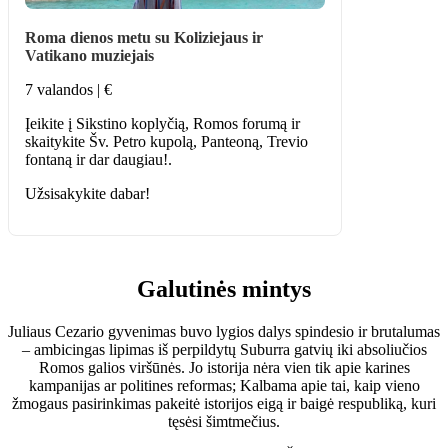
Roma dienos metu su Koliziejaus ir
Vatikano muziejais
7 valandos | €
Įeikite į Sikstino koplyčią, Romos forumą ir
skaitykite Šv. Petro kupolą, Panteoną, Trevio
fontaną ir dar daugiau!.
Užsisakykite dabar!
Galutinės mintys
Juliaus Cezario gyvenimas buvo lygios dalys spindesio ir brutalumas
– ambicingas lipimas iš perpildytų Suburra gatvių iki absoliučios
Romos galios viršūnės. Jo istorija nėra vien tik apie karines
kampanijas ar politines reformas; Kalbama apie tai, kaip vieno
žmogaus pasirinkimas pakeitė istorijos eigą ir baigė respubliką, kuri
tęsėsi šimtmečius.