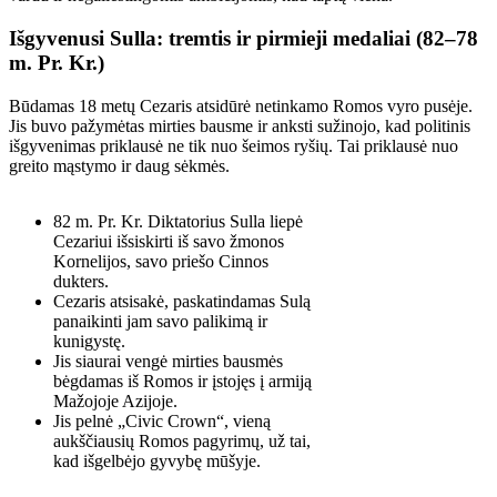
Išgyvenusi Sulla: tremtis ir pirmieji medaliai (82–78
m. Pr. Kr.)
Būdamas 18 metų Cezaris atsidūrė netinkamo Romos vyro pusėje.
Jis buvo pažymėtas mirties bausme ir anksti sužinojo, kad politinis
išgyvenimas priklausė ne tik nuo šeimos ryšių. Tai priklausė nuo
greito mąstymo ir daug sėkmės.
82 m. Pr. Kr. Diktatorius Sulla liepė
Cezariui išsiskirti iš savo žmonos
Kornelijos, savo priešo Cinnos
dukters.
Cezaris atsisakė, paskatindamas Sulą
panaikinti jam savo palikimą ir
kunigystę.
Jis siaurai vengė mirties bausmės
bėgdamas iš Romos ir įstojęs į armiją
Mažojoje Azijoje.
Jis pelnė „Civic Crown“, vieną
aukščiausių Romos pagyrimų, už tai,
kad išgelbėjo gyvybę mūšyje.