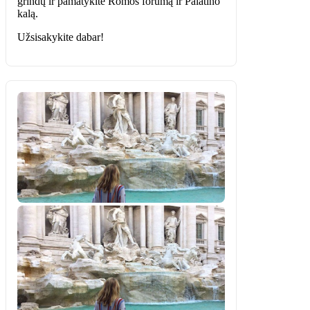
grindų ir pamatykite Romos forumą ir Palatino
kalą.
Užsisakykite dabar!