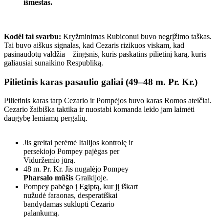
išmestas.
Kodėl tai svarbu:
Kryžminimas Rubiconui buvo negrįžimo taškas.
Tai buvo aiškus signalas, kad Cezaris rizikuos viskam, kad
pasinaudotų valdžia – žingsnis, kuris paskatins pilietinį karą, kuris
galiausiai sunaikino Respubliką.
Pilietinis karas pasaulio galiai (49–48 m. Pr. Kr.)
Pilietinis karas tarp Cezario ir Pompėjos buvo karas Romos ateičiai.
Cezario žaibiška taktika ir nuostabi komanda leido jam laimėti
daugybę lemiamų pergalių.
Jis greitai perėmė Italijos kontrolę ir
persekiojo Pompey pajėgas per
Viduržemio jūrą.
48 m. Pr. Kr. Jis nugalėjo Pompey
Pharsalo mūšis
Graikijoje.
Pompey pabėgo į Egiptą, kur jį iškart
nužudė faraonas, desperatiškai
bandydamas suklupti Cezario
palankumą.