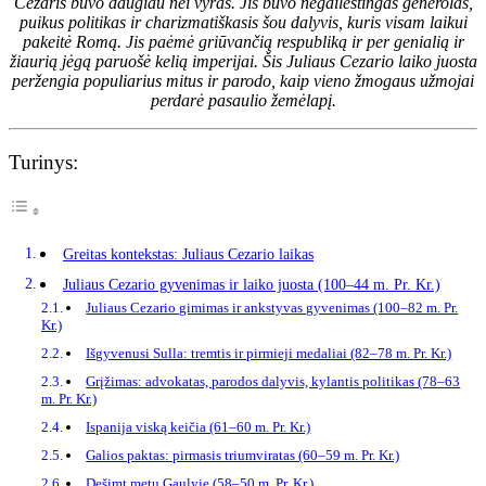
Cezaris buvo daugiau nei vyras. Jis buvo negailestingas generolas,
puikus politikas ir charizmatiškasis šou dalyvis, kuris visam laikui
pakeitė Romą. Jis paėmė griūvančią respubliką ir per genialią ir
žiaurią jėgą paruošė kelią imperijai. Šis Juliaus Cezario laiko juosta
peržengia populiarius mitus ir parodo, kaip vieno žmogaus užmojai
perdarė pasaulio žemėlapį.
Turinys:
Greitas kontekstas: Juliaus Cezario laikas
Juliaus Cezario gyvenimas ir laiko juosta (100–44 m. Pr. Kr.)
Juliaus Cezario gimimas ir ankstyvas gyvenimas (100–82 m. Pr.
Kr.)
Išgyvenusi Sulla: tremtis ir pirmieji medaliai (82–78 m. Pr. Kr.)
Grįžimas: advokatas, parodos dalyvis, kylantis politikas (78–63
m. Pr. Kr.)
Ispanija viską keičia (61–60 m. Pr. Kr.)
Galios paktas: pirmasis triumviratas (60–59 m. Pr. Kr.)
Dešimt metų Gaulyje (58–50 m. Pr. Kr.)