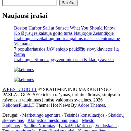
Paieška
Naujausi įrašai
Boston Harbor Sail at Sunset: What You Should Know
Ko iš jūsų reikalauja golfo turas Naujojoje Zelandijoje
Prabangus sveikatingumo ir augalinis maistas centriniame
Vietname
7 populiariausios JAV sniego paukščių stovyklavietės šią
žiemą
Prabangus Sifnos apgyvendinimas su Kikladų žavesiu
WEBSTUDIO.LT
© SKAITMENINIO MARKETINGO
PASLAUGOS. SEO tekstų rašymas, turinio kūrimas, straipsnių
rašymas ir talpinimas į mūsų valdomas svetaines. 2026
KelionesPlius.LT
Theme: Hot News By
Adore Themes
.
Draugai: -
Marketingo agentūra
-
Teisinės konsultacijos
-
Skaidrių
skenavimas
-
Klaipedos miesto naujienos
-
Miesto
naujienos
-
Saulius Narbutas
-
Įvaizdžio kūrimas
-
Veidoskaita
-
Teniso treniruotės
- Pranešimai spaudai -
Kauno naujienos
-