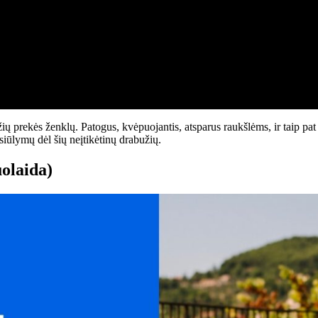
rekės ženklų. Patogus, kvėpuojantis, atsparus raukšlėms, ir taip pat a
siūlymų dėl šių neįtikėtinų drabužių.
olaida)