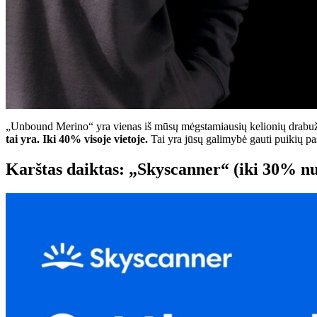
„Unbound Merino“ yra vienas iš mūsų mėgstamiausių kelionių drabužių p
tai yra. Iki 40% visoje vietoje.
Tai yra jūsų galimybė gauti puikių pa
Karštas daiktas: „Skyscanner“ (iki 30% nu