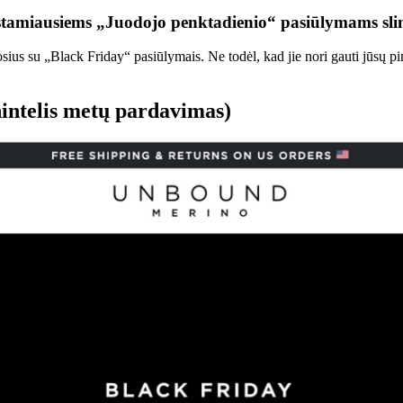
amiausiems „Juodojo penktadienio“ pasiūlymams slink
ius su „Black Friday“ pasiūlymais. Ne todėl, kad jie nori gauti jūsų pini
intelis metų pardavimas)