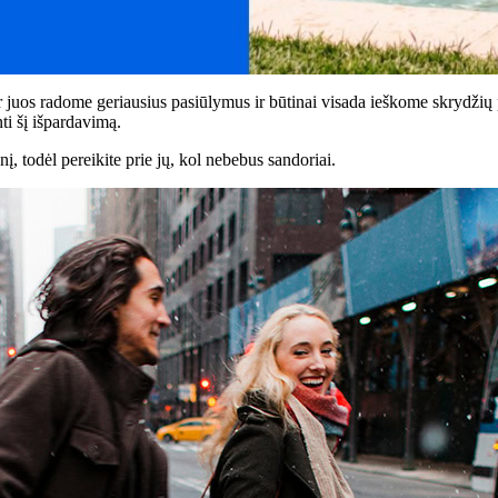
uos radome geriausius pasiūlymus ir būtinai visada ieškome skrydžių 
ti šį išpardavimą.
į, todėl pereikite prie jų, kol nebebus sandoriai.