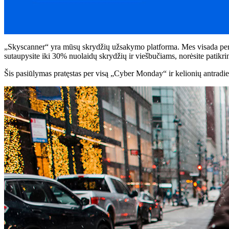
„Skyscanner“ yra mūsų skrydžių užsakymo platforma. Mes visada per j
sutaupysite iki 30% nuolaidų skrydžių ir viešbučiams, norėsite patikrin
Šis pasiūlymas pratęstas per visą „Cyber ​​Monday“ ir kelionių antradien