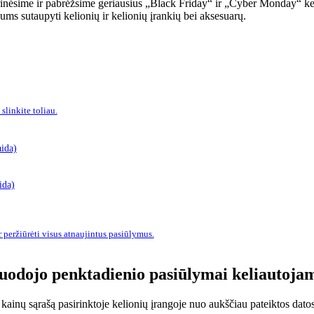
yrinėsime ir pabrėžsime geriausius „Black Friday“ ir „Cyber ​​Monday“ 
ms sutaupyti kelionių ir kelionių įrankių bei aksesuarų.
linkite toliau.
ida)
ida)
r peržiūrėti visus atnaujintus pasiūlymus.
uodojo penktadienio pasiūlymai keliautoja
kainų sąrašą pasirinktoje kelionių įrangoje nuo aukščiau pateiktos datos