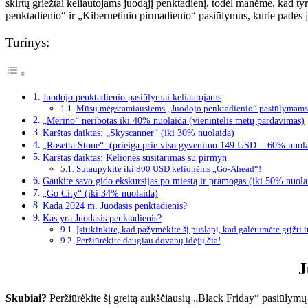
skirtų griežtai keliautojams juodąjį penktadienį, todėl manėme, kad t
penktadienio“ ir „Kibernetinio pirmadienio“ pasiūlymus, kurie padės ju
Turinys:
Juodojo penktadienio pasiūlymai keliautojams
Mūsų mėgstamiausiems „Juodojo penktadienio“ pasiūlymams s
„Merino“ neribotas iki 40% nuolaida (vienintelis metų pardavimas)
Karštas daiktas: „Skyscanner“ (iki 30% nuolaida)
„Rosetta Stone“: (prieiga prie viso gyvenimo 149 USD = 60% nuola
Karštas daiktas: Kelionės susitarimas su pirmyn
Sutaupykite iki 800 USD kelionėms „Go-Ahead“!
Gaukite savo gido ekskursijas po miestą ir pramogas (iki 50% nuola
„Go City“ (iki 34% nuolaida)
Kada 2024 m. Juodasis penktadienis?
Kas yra Juodasis penktadienis?
Įsitikinkite, kad pažymėkite šį puslapį, kad galėtumėte grįžti i
Peržiūrėkite daugiau dovanų idėjų čia!
J
Skubiai?
Peržiūrėkite šį greitą aukščiausių „Black Friday“ pasiūlymų 