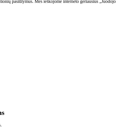
kelionių pasiūlymus. Mes ieškojome interneto geriausius „Juodojo
ms
.