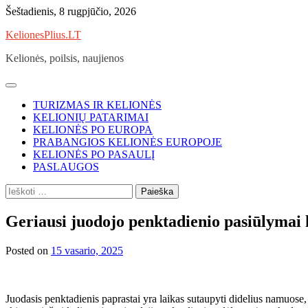
Skip
Šeštadienis, 8 rugpjūčio, 2026
to
KelionesPlius.LT
content
Kelionės, poilsis, naujienos
TURIZMAS IR KELIONĖS
KELIONIŲ PATARIMAI
KELIONĖS PO EUROPA
PRABANGIOS KELIONĖS EUROPOJE
KELIONĖS PO PASAULĮ
PASLAUGOS
Ieškoti:
Geriausi juodojo penktadienio pasiūlymai 
Posted on
15 vasario, 2025
Juodasis penktadienis paprastai yra laikas sutaupyti didelius namuose, 