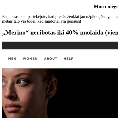
Mūsų mėgst
Esu tikras, kad pastebėjote, kad prekės ženklai jau užpildo jūsų gautuos
metais taip yra todėl, kad sandoriai yra geriausi!
„Merino“ neribotas iki 40% nuolaida (vien