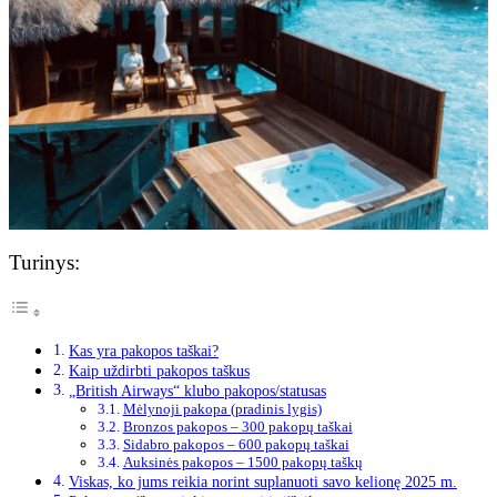
Turinys:
Kas yra pakopos taškai?
Kaip uždirbti pakopos taškus
„British Airways“ klubo pakopos/statusas
Mėlynoji pakopa (pradinis lygis)
Bronzos pakopos – 300 pakopų taškai
Sidabro pakopos – 600 pakopų taškai
Auksinės pakopos – 1500 pakopų taškų
Viskas, ko jums reikia norint suplanuoti savo kelionę 2025 m.