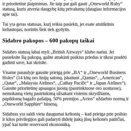
ir prioritetinė įlaipinimas. Jie taip pat gali gauti „Oneworld Ruby“
statusą, kuris atveria daugybę kitų privalumų (daugiau informacijos
apie tai).
Tai yra geras statusas, kurį reikia pasiekti, jei esate atsitiktinis
keliautojas, norintis šiek tiek gydytis.
Sidabro pakopos – 600 pakopų taškai
Sidabro statusą labai myli „British Airways“ klubo nariai. Jei
pasieksite šią pakopą, galite atrakinti puikius priedus ir tikrai pradėti
gadinti save, kai skrisite.
Visame pasaulyje gausite prieigą prie „BA“ ir „Oneworld Business
Holes“ (14 kitų oro linijų salonų, įskaitant „Qantas“, „American“,
„Qatar“, „Malaysia Airlines“, „Cathay Pacific“ ir „Japan Airlines“).
Gausite prioritetinę apsaugos juostą (pasirinktuose oro uostuose),
nemokamą vietų pasirinkimą užsakant visiems skrydžiams,
papildomą bagažo pašalpą, 50% premijos „Avios“ uždarbio normą ir
„Oneworld Sapphire“ būseną.
Sidabras yra saldi vieta daugumai kelionių – kad prieiga prie poilsio
ir kitos privilegijos gali padaryti didelę įtaką jūsų kelionės patirčiai,
ypač kai turite rezervuoti ekonomiką.