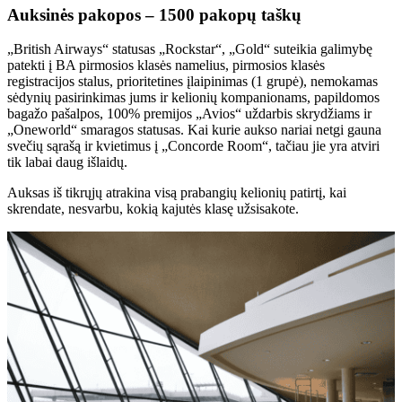
Auksinės pakopos – 1500 pakopų taškų
„British Airways“ statusas „Rockstar“, „Gold“ suteikia galimybę
patekti į BA pirmosios klasės namelius, pirmosios klasės
registracijos stalus, prioritetines įlaipinimas (1 grupė), nemokamas
sėdynių pasirinkimas jums ir kelionių kompanionams, papildomos
bagažo pašalpos, 100% premijos „Avios“ uždarbis skrydžiams ir
„Oneworld“ smaragos statusas. Kai kurie aukso nariai netgi gauna
svečių sąrašą ir kvietimus į „Concorde Room“, tačiau jie yra atviri
tik labai daug išlaidų.
Auksas iš tikrųjų atrakina visą prabangių kelionių patirtį, kai
skrendate, nesvarbu, kokią kajutės klasę užsisakote.