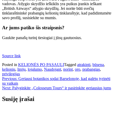
vadovas. Atlygio skrydžio ieškiklis yra puikus įrankis ieškant
„British Airways“ atlygio skrydžių. Jei norite būti svečių
tinklaraštininkė prabangių kelionių tinklaraštyje, kad padidintumėte
savo profilį, susisiekite su mumis.
Ar jums patiko šis straipsnis?
Gaukite panašų turinį tiesiogiai į jūsų gautuosius.
Source link
Posted in
KELIONĖS PO PASAULĮ
Tagged
atrakinti
,
būseną
,
kelionių
,
linijų
,
lojalumo
,
Naudojant
,
norint
,
oro
,
prabangias
,
privilegijas
Navigacija
Previous:
Geriausi botanikos sodai Barselonoje, kad galėtų tyrinėti
su vaikais
tarp
Next:
Palyginkite „Colosseum Tours“ ir pasirinkite geriausius jums
įrašų
Susiję įrašai