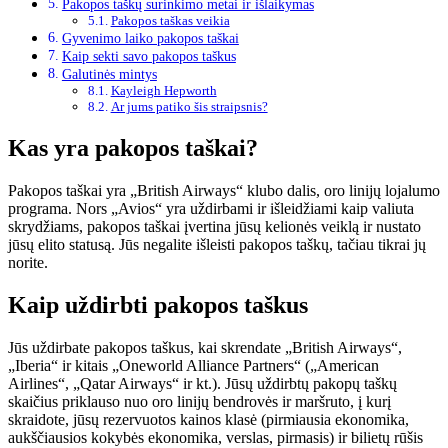
Pakopos taškų surinkimo metai ir išlaikymas
Pakopos taškas veikia
Gyvenimo laiko pakopos taškai
Kaip sekti savo pakopos taškus
Galutinės mintys
Kayleigh Hepworth
Ar jums patiko šis straipsnis?
Kas yra pakopos taškai?
Pakopos taškai yra „British Airways“ klubo dalis, oro linijų lojalumo
programa. Nors „Avios“ yra uždirbami ir išleidžiami kaip valiuta
skrydžiams, pakopos taškai įvertina jūsų kelionės veiklą ir nustato
jūsų elito statusą. Jūs negalite išleisti pakopos taškų, tačiau tikrai jų
norite.
Kaip uždirbti pakopos taškus
Jūs uždirbate pakopos taškus, kai skrendate „British Airways“,
„Iberia“ ir kitais „Oneworld Alliance Partners“ („American
Airlines“, „Qatar Airways“ ir kt.). Jūsų uždirbtų pakopų taškų
skaičius priklauso nuo oro linijų bendrovės ir maršruto, į kurį
skraidote, jūsų rezervuotos kainos klasė (pirmiausia ekonomika,
aukščiausios kokybės ekonomika, verslas, pirmasis) ir bilietų rūšis