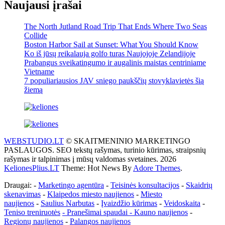
Naujausi įrašai
The North Jutland Road Trip That Ends Where Two Seas
Collide
Boston Harbor Sail at Sunset: What You Should Know
Ko iš jūsų reikalauja golfo turas Naujojoje Zelandijoje
Prabangus sveikatingumo ir augalinis maistas centriniame
Vietname
7 populiariausios JAV sniego paukščių stovyklavietės šią
žiemą
WEBSTUDIO.LT
© SKAITMENINIO MARKETINGO
PASLAUGOS. SEO tekstų rašymas, turinio kūrimas, straipsnių
rašymas ir talpinimas į mūsų valdomas svetaines. 2026
KelionesPlius.LT
Theme: Hot News By
Adore Themes
.
Draugai: -
Marketingo agentūra
-
Teisinės konsultacijos
-
Skaidrių
skenavimas
-
Klaipedos miesto naujienos
-
Miesto
naujienos
-
Saulius Narbutas
-
Įvaizdžio kūrimas
-
Veidoskaita
-
Teniso treniruotės
- Pranešimai spaudai -
Kauno naujienos
-
Regionų naujienos
-
Palangos naujienos