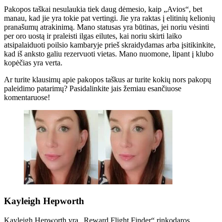
Pakopos taškai nesulaukia tiek daug dėmesio, kaip „Avios“, bet
manau, kad jie yra tokie pat vertingi. Jie yra raktas į elitinių kelionių
pranašumų atrakinimą. Mano statusas yra būtinas, jei noriu vėsinti
per oro uostą ir praleisti ilgas eilutes, kai noriu skirti laiko
atsipalaiduoti poilsio kambaryje prieš skraidydamas arba įsitikinkite,
kad iš anksto galiu rezervuoti vietas. Mano nuomone, lipant į klubo
kopėčias yra verta.
Ar turite klausimų apie pakopos taškus ar turite kokių nors pakopų
paleidimo patarimų? Pasidalinkite jais žemiau esančiuose
komentaruose!
Kayleigh Hepworth
Kayleigh Hepworth yra „Reward Flight Finder“ rinkodaros