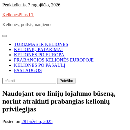
Skip
Penktadienis, 7 rugpjūčio, 2026
to
KelionesPlius.LT
content
Kelionės, poilsis, naujienos
TURIZMAS IR KELIONĖS
KELIONIŲ PATARIMAI
KELIONĖS PO EUROPA
PRABANGIOS KELIONĖS EUROPOJE
KELIONĖS PO PASAULĮ
PASLAUGOS
Ieškoti:
Naudojant oro linijų lojalumo būseną,
norint atrakinti prabangias kelionių
privilegijas
Posted on
28 birželio, 2025