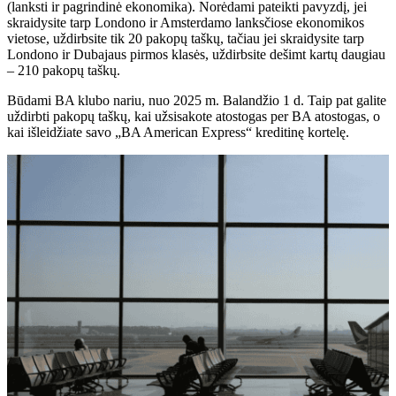
(lanksti ir pagrindinė ekonomika). Norėdami pateikti pavyzdį, jei
skraidysite tarp Londono ir Amsterdamo lanksčiose ekonomikos
vietose, uždirbsite tik 20 pakopų taškų, tačiau jei skraidysite tarp
Londono ir Dubajaus pirmos klasės, uždirbsite dešimt kartų daugiau
– 210 pakopų taškų.
Būdami BA klubo nariu, nuo 2025 m. Balandžio 1 d. Taip pat galite
uždirbti pakopų taškų, kai užsisakote atostogas per BA atostogas, o
kai išleidžiate savo „BA American Express“ kreditinę kortelę.