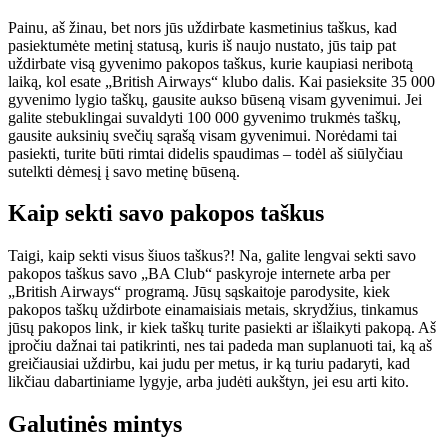
Painu, aš žinau, bet nors jūs uždirbate kasmetinius taškus, kad
pasiektumėte metinį statusą, kuris iš naujo nustato, jūs taip pat
uždirbate visą gyvenimo pakopos taškus, kurie kaupiasi neribotą
laiką, kol esate „British Airways“ klubo dalis. Kai pasieksite 35 000
gyvenimo lygio taškų, gausite aukso būseną visam gyvenimui. Jei
galite stebuklingai suvaldyti 100 000 gyvenimo trukmės taškų,
gausite auksinių svečių sąrašą visam gyvenimui. Norėdami tai
pasiekti, turite būti rimtai didelis spaudimas – todėl aš siūlyčiau
sutelkti dėmesį į savo metinę būseną.
Kaip sekti savo pakopos taškus
Taigi, kaip sekti visus šiuos taškus?! Na, galite lengvai sekti savo
pakopos taškus savo „BA Club“ paskyroje internete arba per
„British Airways“ programą. Jūsų sąskaitoje parodysite, kiek
pakopos taškų uždirbote einamaisiais metais, skrydžius, tinkamus
jūsų pakopos link, ir kiek taškų turite pasiekti ar išlaikyti pakopą. Aš
įpročiu dažnai tai patikrinti, nes tai padeda man suplanuoti tai, ką aš
greičiausiai uždirbu, kai judu per metus, ir ką turiu padaryti, kad
likčiau dabartiniame lygyje, arba judėti aukštyn, jei esu arti kito.
Galutinės mintys