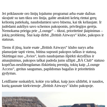
Jei priklausote oro linijų lojalumo programai arba esate dažnas
skrajutė su tam tikra oro linija, galite atrakinti keletą rimtai gerų
kelionių patiekalų, naudodamiesi savo būsena, kai tik keliaujate. Ir
judėdami aukštyn savo schemos pakopomis, privilegijos gerėja.
Nemokama prieiga prie „Lounge“ – tikrai, prioritetinė įlaipinimas –
jokių problemų. Štai kaip dirbti „British Airways“ klube, pakopos ir
statusas.
Tiems iš jūsų, kurie esate „British Airways“ klubo narys arba
planuojate tapti vienu, būtina suprasti pakopos taškus ir statusą.
Skirtingai nuo „Avios“, kuris naudojamas išpirkti skrydžius ir
atnaujinimus, pakopos taškai padeda jums užlipti „BA Club“ statuso
kopėčias-neuždengdamas išskirtinių premijų, tokių kaip „Lounge
Access“, greitas saugumas, papildomas bagažas ir prioritetinis
gydymas.
Leidžiame suskaidyti, kokie yra taškai, kaip juos uždirbti, ir naudos,
kurią gaunate kiekvienoje „British Airways“ klubo pakopoje.