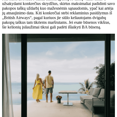
užsakydami konkrečius skrydžius, skirtus maksimaliai padidinti savo
pakopos taškų uždarbį kuo mažesnėmis sąnaudomis, ypač kai artėja
jų atnaujinimo data. Kiti konkrečiai stebi reklaminius pasiūlymus iš
„British Airways“, pagal kuriuos jie siūlo keliautojams dvigubų
pakopų taškus tam tikriems maršrutams. Jei esate būsenos vikšras,
šie kelionių įsilaužimai tikrai gali padėti išlaikyti BA būseną.