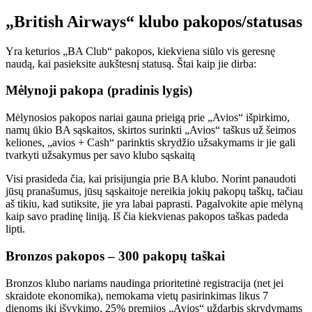
„British Airways“ klubo pakopos/statusas
Yra keturios „BA Club“ pakopos, kiekviena siūlo vis geresnę
naudą, kai pasieksite aukštesnį statusą. Štai kaip jie dirba:
Mėlynoji pakopa (pradinis lygis)
Mėlynosios pakopos nariai gauna prieigą prie „Avios“ išpirkimo,
namų ūkio BA sąskaitos, skirtos surinkti „Avios“ taškus už šeimos
keliones, „avios + Cash“ parinktis skrydžio užsakymams ir jie gali
tvarkyti užsakymus per savo klubo sąskaitą
Visi prasideda čia, kai prisijungia prie BA klubo. Norint panaudoti
jūsų pranašumus, jūsų sąskaitoje nereikia jokių pakopų taškų, tačiau
aš tikiu, kad sutiksite, jie yra labai paprasti. Pagalvokite apie mėlyną
kaip savo pradinę liniją. Iš čia kiekvienas pakopos taškas padeda
lipti.
Bronzos pakopos – 300 pakopų taškai
Bronzos klubo nariams naudinga prioritetinė registracija (net jei
skraidote ekonomika), nemokama vietų pasirinkimas likus 7
dienoms iki išvykimo, 25% premijos „Avios“ uždarbis skrydymams