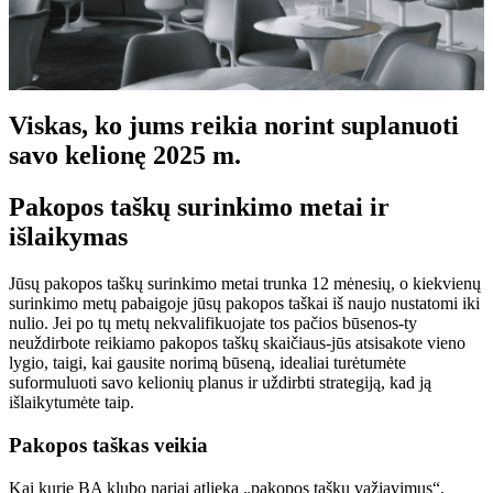
Viskas, ko jums reikia norint suplanuoti
savo kelionę 2025 m.
Pakopos taškų surinkimo metai ir
išlaikymas
Jūsų pakopos taškų surinkimo metai trunka 12 mėnesių, o kiekvienų
surinkimo metų pabaigoje jūsų pakopos taškai iš naujo nustatomi iki
nulio. Jei po tų metų nekvalifikuojate tos pačios būsenos-ty
neuždirbote reikiamo pakopos taškų skaičiaus-jūs atsisakote vieno
lygio, taigi, kai gausite norimą būseną, idealiai turėtumėte
suformuluoti savo kelionių planus ir uždirbti strategiją, kad ją
išlaikytumėte taip.
Pakopos taškas veikia
Kai kurie BA klubo nariai atlieka „pakopos taškų važiavimus“,