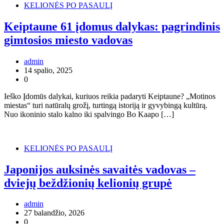
KELIONĖS PO PASAULĮ
Keiptaune 61 įdomus dalykas: pagrindinis
gimtosios miesto vadovas
admin
14 spalio, 2025
0
Ieško Įdomūs dalykai, kuriuos reikia padaryti Keiptaune? „Motinos
miestas“ turi natūralų grožį, turtingą istoriją ir gyvybingą kultūrą.
Nuo ikoninio stalo kalno iki spalvingo Bo Kaapo […]
KELIONĖS PO PASAULĮ
Japonijos auksinės savaitės vadovas –
dviejų beždžionių kelionių grupė
admin
27 balandžio, 2026
0