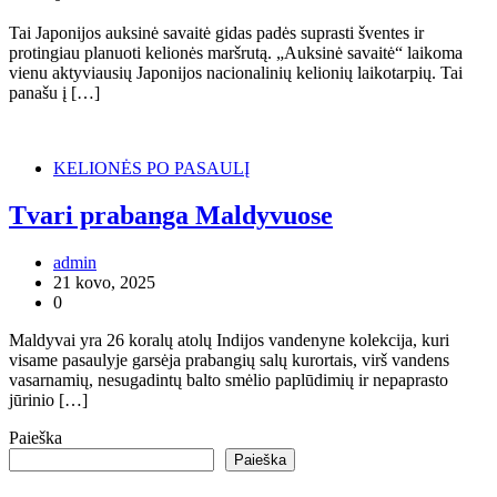
Tai Japonijos auksinė savaitė gidas padės suprasti šventes ir
protingiau planuoti kelionės maršrutą. „Auksinė savaitė“ laikoma
vienu aktyviausių Japonijos nacionalinių kelionių laikotarpių. Tai
panašu į […]
KELIONĖS PO PASAULĮ
Tvari prabanga Maldyvuose
admin
21 kovo, 2025
0
Maldyvai yra 26 koralų atolų Indijos vandenyne kolekcija, kuri
visame pasaulyje garsėja prabangių salų kurortais, virš vandens
vasarnamių, nesugadintų balto smėlio paplūdimių ir nepaprasto
jūrinio […]
Paieška
Paieška