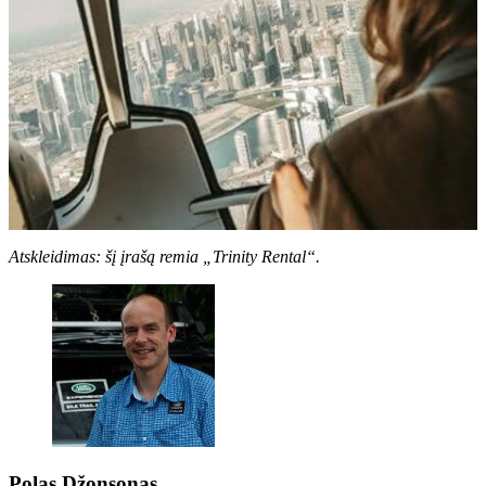
Atskleidimas: šį įrašą remia „Trinity Rental“.
Polas Džonsonas