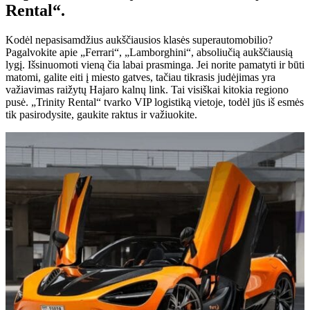
Rental“.
Kodėl nepasisamdžius aukščiausios klasės superautomobilio?
Pagalvokite apie „Ferrari“, „Lamborghini“, absoliučią aukščiausią
lygį. Išsinuomoti vieną čia labai prasminga. Jei norite pamatyti ir būti
matomi, galite eiti į miesto gatves, tačiau tikrasis judėjimas yra
važiavimas raižytų Hajaro kalnų link. Tai visiškai kitokia regiono
pusė. „Trinity Rental“ tvarko VIP logistiką vietoje, todėl jūs iš esmės
tik pasirodysite, gaukite raktus ir važiuokite.