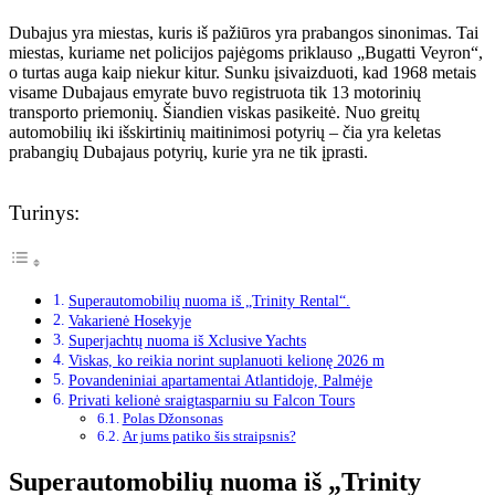
Dubajus yra miestas, kuris iš pažiūros yra prabangos sinonimas. Tai
miestas, kuriame net policijos pajėgoms priklauso „Bugatti Veyron“,
o turtas auga kaip niekur kitur. Sunku įsivaizduoti, kad 1968 metais
visame Dubajaus emyrate buvo registruota tik 13 motorinių
transporto priemonių. Šiandien viskas pasikeitė. Nuo greitų
automobilių iki išskirtinių maitinimosi potyrių – čia yra keletas
prabangių Dubajaus potyrių, kurie yra ne tik įprasti.
Turinys:
Superautomobilių nuoma iš „Trinity Rental“.
Vakarienė Hosekyje
Superjachtų nuoma iš Xclusive Yachts
Viskas, ko reikia norint suplanuoti kelionę 2026 m
Povandeniniai apartamentai Atlantidoje, Palmėje
Privati ​​kelionė sraigtasparniu su Falcon Tours
Polas Džonsonas
Ar jums patiko šis straipsnis?
Superautomobilių nuoma iš „Trinity