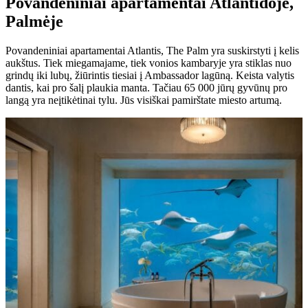
Povandeniniai apartamentai Atlantidoje,
Palmėje
Povandeniniai apartamentai Atlantis, The Palm yra suskirstyti į kelis
aukštus. Tiek miegamajame, tiek vonios kambaryje yra stiklas nuo
grindų iki lubų, žiūrintis tiesiai į Ambassador lagūną. Keista valytis
dantis, kai pro šalį plaukia manta. Tačiau 65 000 jūrų gyvūnų pro
langą yra neįtikėtinai tylu. Jūs visiškai pamirštate miesto artumą.