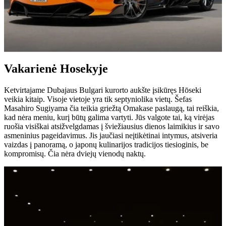
Vakarienė Hosekyje
Ketvirtajame Dubajaus Bulgari kurorto aukšte įsikūręs Hōseki
veikia kitaip. Visoje vietoje yra tik septyniolika vietų. Šefas
Masahiro Sugiyama čia teikia griežtą Omakase paslaugą, tai reiškia,
kad nėra meniu, kurį būtų galima vartyti. Jūs valgote tai, ką virėjas
ruošia visiškai atsižvelgdamas į šviežiausius dienos laimikius ir savo
asmeninius pageidavimus. Jis jaučiasi neįtikėtinai intymus, atsiveria
vaizdas į panoramą, o japonų kulinarijos tradicijos tiesioginis, be
kompromisų. Čia nėra dviejų vienodų naktų.