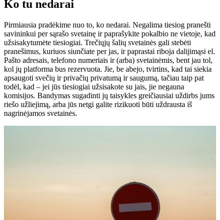
Ko tu nedarai
Pirmiausia pradėkime nuo to, ko nedarai. Negalima tiesiog pranešti
savininkui per sąrašo svetainę ir paprašykite pokalbio ne vietoje, kad
užsisakytumėte tiesiogiai. Trečiųjų šalių svetainės gali stebėti
pranešimus, kuriuos siunčiate per jas, ir paprastai riboja dalijimąsi el.
Pašto adresais, telefono numeriais ir (arba) svetainėmis, bent jau tol,
kol jų platforma bus rezervuota. Jie, be abejo, tvirtins, kad tai siekia
apsaugoti svečių ir privačių privatumą ir saugumą, tačiau taip pat
todėl, kad – jei jūs tiesiogiai užsisakote su jais, jie negauna
komisijos. Bandymas sugadinti jų taisykles greičiausiai uždirbs jums
riešo užliejimą, arba jūs netgi galite rizikuoti būti uždrausta iš
nagrinėjamos svetainės.