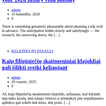
admin
16 balandžio, 2026
0
There is something genuinely pleasurable about planning a trip well
in advance. The anticipation builds slowly and satisfyingly — the
research, the narrowing down, the […]
KELIONĖS PO PASAULĮ
Kaip filipiniečių skaitmeniniai klajokliai
gali išlikti sveiki keliaujant
admin
20 vasario, 2025
0
Aš, kaip filipiniečių skaitmeninis klajoklis, sužinojau, kad šokinėti
tarp laiko juostų, imti naujas virtuves ir prisitaikyti prie nepažįstamos
aplinkos gali reikėti tiek kūno, tiek proto. […]