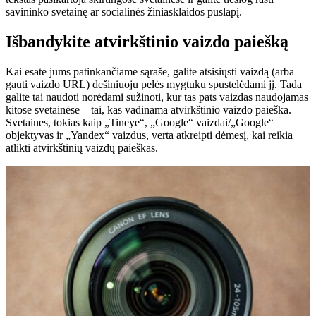
savininko svetainę ar socialinės žiniasklaidos puslapį.
Išbandykite atvirkštinio vaizdo paiešką
Kai esate jums patinkančiame sąraše, galite atsisiųsti vaizdą (arba
gauti vaizdo URL) dešiniuoju pelės mygtuku spustelėdami jį. Tada
galite tai naudoti norėdami sužinoti, kur tas pats vaizdas naudojamas
kitose svetainėse – tai, kas vadinama atvirkštinio vaizdo paieška.
Svetaines, tokias kaip „Tineye“, „Google“ vaizdai/„Google“
objektyvas ir „Yandex“ vaizdus, ​​verta atkreipti dėmesį, kai reikia
atlikti atvirkštinių vaizdų paieškas.