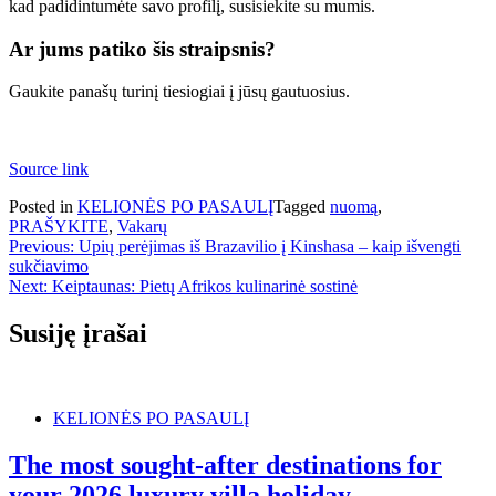
kad padidintumėte savo profilį, susisiekite su mumis.
Ar jums patiko šis straipsnis?
Gaukite panašų turinį tiesiogiai į jūsų gautuosius.
Source link
Posted in
KELIONĖS PO PASAULĮ
Tagged
nuomą
,
PRAŠYKITE
,
Vakarų
Navigacija
Previous:
Upių perėjimas iš Brazavilio į Kinshasa – kaip išvengti
sukčiavimo
tarp
Next:
Keiptaunas: Pietų Afrikos kulinarinė sostinė
įrašų
Susiję įrašai
KELIONĖS PO PASAULĮ
The most sought-after destinations for
your 2026 luxury villa holiday