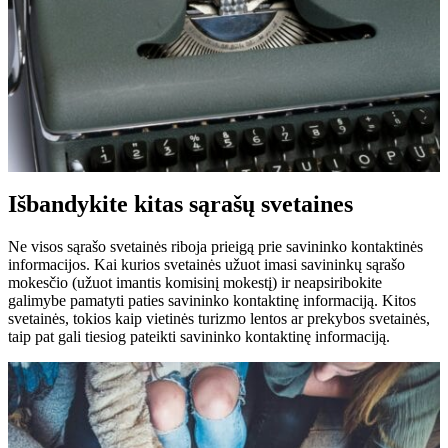
Išbandykite kitas sąrašų svetaines
Ne visos sąrašo svetainės riboja prieigą prie savininko kontaktinės
informacijos. Kai kurios svetainės užuot imasi savininkų sąrašo
mokesčio (užuot imantis komisinį mokestį) ir neapsiribokite
galimybe pamatyti paties savininko kontaktinę informaciją. Kitos
svetainės, tokios kaip vietinės turizmo lentos ar prekybos svetainės,
taip pat gali tiesiog pateikti savininko kontaktinę informaciją.