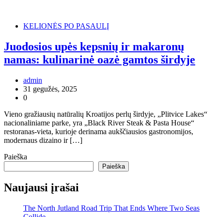
KELIONĖS PO PASAULĮ
Juodosios upės kepsnių ir makaronų
namas: kulinarinė oazė gamtos širdyje
admin
31 gegužės, 2025
0
Vieno gražiausių natūralių Kroatijos perlų širdyje, „Plitvice Lakes“
nacionaliniame parke, yra „Black River Steak & Pasta House“
restoranas-vieta, kurioje derinama aukščiausios gastronomijos,
modernaus dizaino ir […]
Paieška
Paieška
Naujausi įrašai
The North Jutland Road Trip That Ends Where Two Seas
Collide