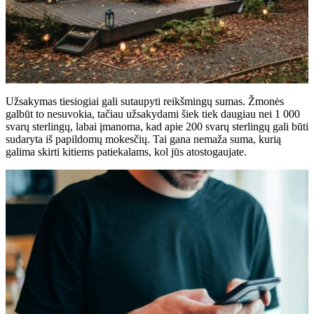
Užsakymas tiesiogiai gali sutaupyti reikšmingų sumas. Žmonės
galbūt to nesuvokia, tačiau užsakydami šiek tiek daugiau nei 1 000
svarų sterlingų, labai įmanoma, kad apie 200 svarų sterlingų gali būti
sudaryta iš papildomų mokesčių. Tai gana nemaža suma, kurią
galima skirti kitiems patiekalams, kol jūs atostogaujate.