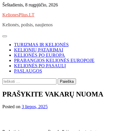
Skip
Šeštadienis, 8 rugpjūčio, 2026
to
KelionesPlius.LT
content
Kelionės, poilsis, naujienos
TURIZMAS IR KELIONĖS
KELIONIŲ PATARIMAI
KELIONĖS PO EUROPA
PRABANGIOS KELIONĖS EUROPOJE
KELIONĖS PO PASAULĮ
PASLAUGOS
Ieškoti:
PRAŠYKITE VAKARŲ NUOMA
Posted on
3 liepos, 2025