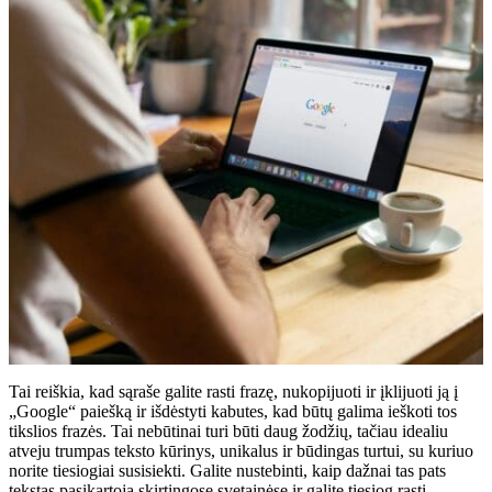
Tai reiškia, kad sąraše galite rasti frazę, nukopijuoti ir įklijuoti ją į
„Google“ paiešką ir išdėstyti kabutes, kad būtų galima ieškoti tos
tikslios frazės. Tai nebūtinai turi būti daug žodžių, tačiau idealiu
atveju trumpas teksto kūrinys, unikalus ir būdingas turtui, su kuriuo
norite tiesiogiai susisiekti. Galite nustebinti, kaip dažnai tas pats
tekstas pasikartoja skirtingose ​​svetainėse ir galite tiesiog rasti