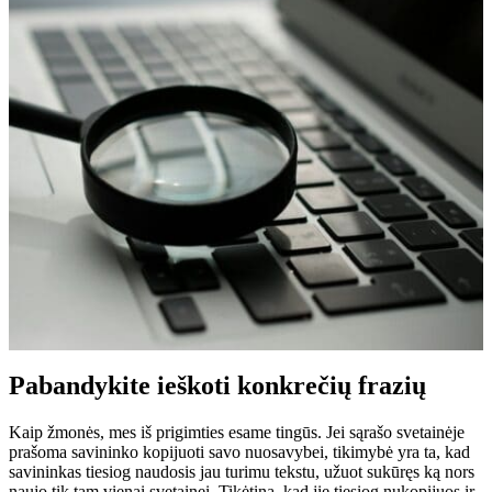
Pabandykite ieškoti konkrečių frazių
Kaip žmonės, mes iš prigimties esame tingūs. Jei sąrašo svetainėje
prašoma savininko kopijuoti savo nuosavybei, tikimybė yra ta, kad
savininkas tiesiog naudosis jau turimu tekstu, užuot sukūręs ką nors
naujo tik tam vienai svetainei. Tikėtina, kad jie tiesiog nukopijuos ir