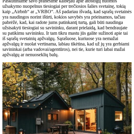
Paskutiniame savo pranešime kalbėjau apie atostogų nuomos
užsakymo nuopelnus tiesiogiai per trečiosios šalies svetainę, tokią
kaip „Airbnb“ ar „VRBO“. Aš padariau išvadą, kad sąrašų svetainės
yra naudingos norint ištirti, kokios savybės yra prieinamos, tačiau
pabrėžė, kad, kai radote jums patinkantį turtą, gali būti naudinga
užsisakyti tiesiogiai su savininku, darant prielaidą, kad bendraujate
su patikimu savininku. Ir tam tikru mastu jūs galite sužinoti apie tai
iš sąrašų svetainių apžvalgų. Sąrašuose, kuriuose yra nemažai
apžvalgų ir nuolat vertinama, labiau tikėtina, kad už jų yra gerbiami
savininkai (arba vadovai/agentūros), nei tie, kurie turi labai mažai
apžvalgų ar nenuoseklių balų.