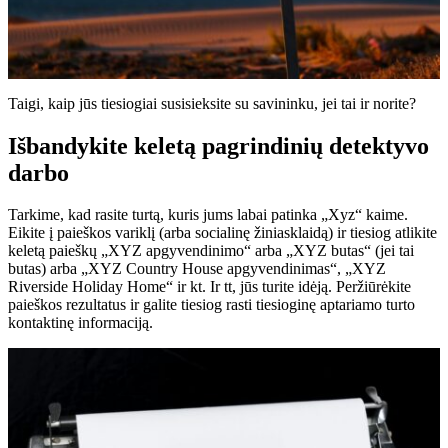
Taigi, kaip jūs tiesiogiai susisieksite su savininku, jei tai ir norite?
Išbandykite keletą pagrindinių detektyvo
darbo
Tarkime, kad rasite turtą, kuris jums labai patinka „Xyz“ kaime.
Eikite į paieškos variklį (arba socialinę žiniasklaidą) ir tiesiog atlikite
keletą paieškų „XYZ apgyvendinimo“ arba „XYZ butas“ (jei tai
butas) arba „XYZ Country House apgyvendinimas“, „XYZ
Riverside Holiday Home“ ir kt. Ir tt, jūs turite idėją. Peržiūrėkite
paieškos rezultatus ir galite tiesiog rasti tiesioginę aptariamo turto
kontaktinę informaciją.