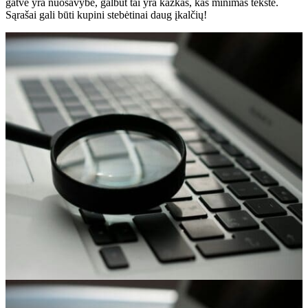
gatve yra nuosavybė, galbūt tai yra kažkas, kas minimas tekste.
Sąrašai gali būti kupini stebėtinai daug įkalčių!