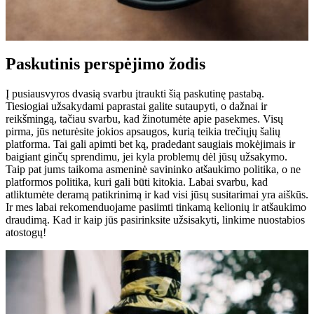
Paskutinis perspėjimo žodis
Į pusiausvyros dvasią svarbu įtraukti šią paskutinę pastabą.
Tiesiogiai užsakydami paprastai galite sutaupyti, o dažnai ir
reikšmingą, tačiau svarbu, kad žinotumėte apie pasekmes. Visų
pirma, jūs neturėsite jokios apsaugos, kurią teikia trečiųjų šalių
platforma. Tai gali apimti bet ką, pradedant saugiais mokėjimais ir
baigiant ginčų sprendimu, jei kyla problemų dėl jūsų užsakymo.
Taip pat jums taikoma asmeninė savininko atšaukimo politika, o ne
platformos politika, kuri gali būti kitokia. Labai svarbu, kad
atliktumėte deramą patikrinimą ir kad visi jūsų susitarimai yra aiškūs.
Ir mes labai rekomenduojame pasiimti tinkamą kelionių ir atšaukimo
draudimą. Kad ir kaip jūs pasirinksite užsisakyti, linkime nuostabios
atostogų!