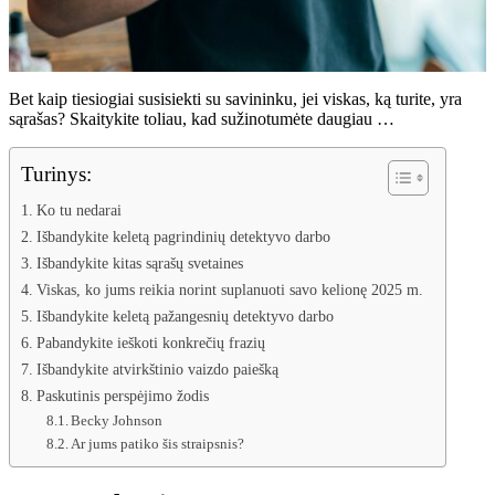
Bet kaip tiesiogiai susisiekti su savininku, jei viskas, ką turite, yra
sąrašas? Skaitykite toliau, kad sužinotumėte daugiau …
Turinys:
Ko tu nedarai
Išbandykite keletą pagrindinių detektyvo darbo
Išbandykite kitas sąrašų svetaines
Viskas, ko jums reikia norint suplanuoti savo kelionę 2025 m.
Išbandykite keletą pažangesnių detektyvo darbo
Pabandykite ieškoti konkrečių frazių
Išbandykite atvirkštinio vaizdo paiešką
Paskutinis perspėjimo žodis
Becky Johnson
Ar jums patiko šis straipsnis?