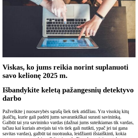
Viskas, ko jums reikia norint suplanuoti
savo kelionę 2025 m.
Išbandykite keletą pažangesnių detektyvo
darbo
Pažvelkite į nuosavybės sąrašą šiek tiek atidžiau. Yra visokių kitų
įkalčių, kurie gali padėti jums savarankiškai surasti savininką.
Galbūt tai yra savininko vardas (dažnai jums suteikiamas tik vardas,
tačiau kai kuriais atvejais tai vis tiek gali nutikti, ypač jei tai gana
savitas vardas), galbūt tai nuotrauka, leidžianti išsiaiškinti, kokia