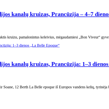
ijos kanalų kruizas, Prancūzija – 4–7 dien
 naktis kruizu, pamalonintus keleivius, mėgaudamiesi „Bon Viveur“ gyve
ijos kanalų kruizas, Prancūzija: 1–3 dieno
r Soane, 12 Berth La Belle epoque iš Europos vandens kelių, tyrinėja b