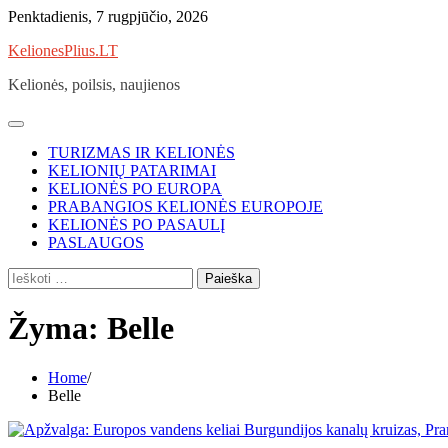
Skip
Penktadienis, 7 rugpjūčio, 2026
to
KelionesPlius.LT
content
Kelionės, poilsis, naujienos
TURIZMAS IR KELIONĖS
KELIONIŲ PATARIMAI
KELIONĖS PO EUROPA
PRABANGIOS KELIONĖS EUROPOJE
KELIONĖS PO PASAULĮ
PASLAUGOS
Ieškoti:
Žyma:
Belle
Home
Belle