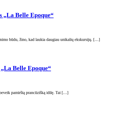
os „La Belle Epoque“
nimo būdu, žino, kad laukia daugiau unikalių ekskursijų. […]
s „La Belle Epoque“
eveik pamirštą prancūzišką idilę. Tai […]