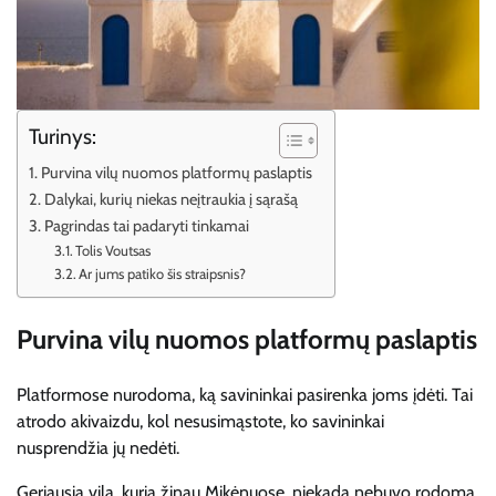
Turinys:
Purvina vilų nuomos platformų paslaptis
Dalykai, kurių niekas neįtraukia į sąrašą
Pagrindas tai padaryti tinkamai
Tolis Voutsas
Ar jums patiko šis straipsnis?
Purvina vilų nuomos platformų paslaptis
Platformose nurodoma, ką savininkai pasirenka joms įdėti. Tai
atrodo akivaizdu, kol nesusimąstote, ko savininkai
nusprendžia jų nedėti.
Geriausia vila, kurią žinau Mikėnuose, niekada nebuvo rodoma