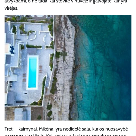
atvykdami, o ne tada, kai stovite virtuvėje ir galvojate, kur yra
virėjas.
Treti – kaimynai. Mikėnai yra nedidelė sala, kurios nuosavybė