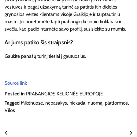
vestuves ir pagal užsakymą turinčias patirtis itin didelės
grynosios vertės klientams visoje Graikijoje ir tarptautiniu
mastu. Jei norėtumėte tapti prabangių kelionių tinklaraščio
svečiu, kad padidintumėte savo profilį, susisiekite su mumis.
Ar jums patiko šis straipsnis?
Gaukite panašų turinį tiesiai į gautuosius.
Source link
Posted in
PRABANGIOS KELIONĖS EUROPOJE
Tagged
Mikėnuose
,
nepasakys
,
niekada
,
nuomą
,
platformos
,
Vilos
Navigacija