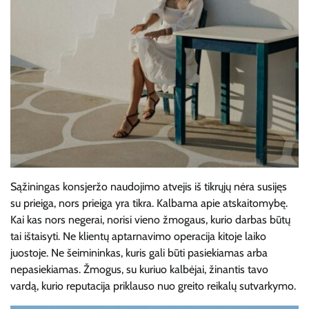
Sąžiningas konsjeržo naudojimo atvejis iš tikrųjų nėra susijęs
su prieiga, nors prieiga yra tikra. Kalbama apie atskaitomybę.
Kai kas nors negerai, norisi vieno žmogaus, kurio darbas būtų
tai ištaisyti. Ne klientų aptarnavimo operacija kitoje laiko
juostoje. Ne šeimininkas, kuris gali būti pasiekiamas arba
nepasiekiamas. Žmogus, su kuriuo kalbėjai, žinantis tavo
vardą, kurio reputacija priklauso nuo greito reikalų sutvarkymo.