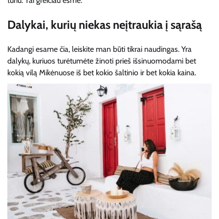
turiu. Tai greičiau esmė.
Dalykai, kurių niekas neįtraukia į sąrašą
Kadangi esame čia, leiskite man būti tikrai naudingas. Yra
dalykų, kuriuos turėtumėte žinoti prieš išsinuomodami bet
kokią vilą Mikėnuose iš bet kokio šaltinio ir bet kokia kaina.