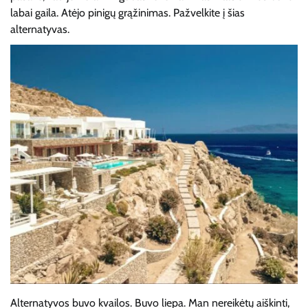
labai gaila. Atėjo pinigų grąžinimas. Pažvelkite į šias
alternatyvas.
Alternatyvos buvo kvailos. Buvo liepa. Man nereikėtų aiškinti,