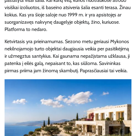
pastatyta visai šalia. Kai kurių vilų, kurios nuotraukose atrodo
visiškai izoliuotos, iš baseino atsiveria šalia esanti terasa. Žinau
kokius. Kas yra šioje saloje nuo 1999 m. ir yra apsistojęs ar
suorganizavęs nakvynę daugelyje objektų, žino, kuriuose.
Platforma to nedaro.
Ketvirtasis yra prieinamumas. Sezono metu geriausi Mykonos
nekilnojamojo turto objektai daugiausia veikia per pasitikėjimą
ir užmegztus santykius. Kai gaunama nepažįstama užklausa, ji
patenka į eilės galą, nepaisant to, kas siūloma. Savininkas
pirmas priima jam žinomą skambutį. Paprasčiausiai tai veikia.