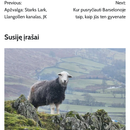
Previous:
Next:
tarp
Apžvalga: Starks Lark,
Kur pusryčiauti Barselonoje
įrašų
Llangollen kanalas, JK
taip, kaip jūs ten gyvenate
Susiję įrašai