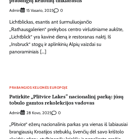
prabangių kelionių tinklaraštis
Admin
0
15 Vasario, 2025
Lichtblickas, esantis ant šurmuliuojančio
„Rathausgalerien“ prekybos centro viršutiniame aukšte,
„Lichtblick“ yra kavinė dieną ir restoranas naktį. Iš
„Insbruck“ stogų ir aplinkinių Alpių vaizdai su
panoraminiais […]
PRABANGIOS KELIONĖS EUROPOJE
Patirkite „Plitvice Lakes“ nacionalinį parką: jūsų
tobulo gamtos rekolekcijos vadovas
Admin
0
28 Kovo, 2025
„Plitvice“ ežerų nacionalinis parkas yra vienas iš labiausiai
brangiausių Kroatijos stebuklų, švenčių dėl savo krištolo