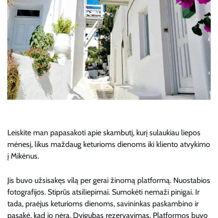
Leiskite man papasakoti apie skambutį, kurį sulaukiau liepos
mėnesį, likus maždaug keturioms dienoms iki kliento atvykimo
į Mikėnus.
Jis buvo užsisakęs vilą per gerai žinomą platformą. Nuostabios
fotografijos. Stiprūs atsiliepimai. Sumokėti nemaži pinigai. Ir
tada, praėjus keturioms dienoms, savininkas paskambino ir
pasakė, kad jo nėra. Dvigubas rezervavimas. Platformos buvo