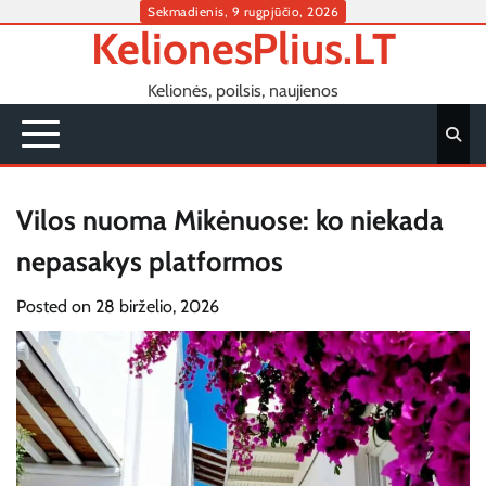
Skip
Sekmadienis, 9 rugpjūčio, 2026
KelionesPlius.LT
to
content
Kelionės, poilsis, naujienos
Vilos nuoma Mikėnuose: ko niekada
nepasakys platformos
Posted on
28 birželio, 2026