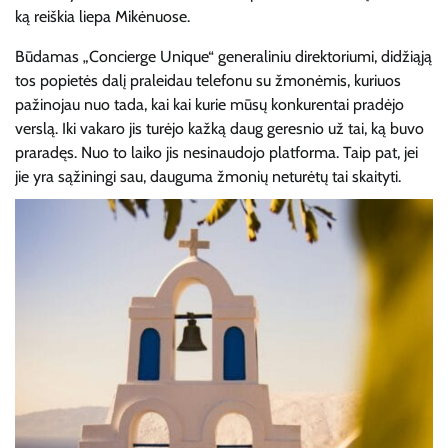
ką reiškia liepa Mikėnuose.
Būdamas „Concierge Unique“ generaliniu direktoriumi, didžiąją
tos popietės dalį praleidau telefonu su žmonėmis, kuriuos
pažinojau nuo tada, kai kai kurie mūsų konkurentai pradėjo
verslą. Iki vakaro jis turėjo kažką daug geresnio už tai, ką buvo
praradęs. Nuo to laiko jis nesinaudojo platforma. Taip pat, jei
jie yra sąžiningi sau, dauguma žmonių neturėtų tai skaityti.