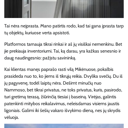
Tai nėra neįprasta. Mano patirtis rodo, kad tai gana įprasta tarp
tų objektų, kuriuose verta apsistoti.
Platformos tarnauja tikrai rinkai ir aš jų visiškai nemenkinu. Bet
jie prekiauja inventoriumi. Tai, ką darau, yra kažkas senesnio ir
daug naudingesnio: pažįstu savininką.
Kai klientas manęs paprašo rasti vilą Mikėnuose, pokalbis
prasideda nuo to, ko jiems iš tikrųjų reikia. Dvylika svečių. Du iš
jų pagyvenę, todėl laiptų nėra. Dešimt minučių nuo
Nammoso, bet tikrai privatus, ne toks privatus, kuris, pasirodo,
turi gretimą terasą, žiūrinčią tiesiai į baseiną. Virėjas, galintis
patenkinti mitybos reikalavimus, neleisdamas visiems jaustis
ligoniais. Galimi iki šešių vakaro išvykimo dieną, nes jų skrydis
vėluoja.