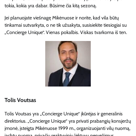
tokia, kokia yra dabar. Būsime čia kitą sezoną.
Jei planuojate viešnagę Mikėnuose ir norite, kad vila būtų
tinkamai sutvarkyta, o ne tik užsakyta, susisiekite tiesiogiai su
„Concierge Unique“. Vienas pokalbis. Viskas tvarkoma iš ten.
Tolis Voutsas
Tolis Voutsas yra „Concierge Unique“ įkūrėjas ir generalinis
direktorius. „Concierge Unique“ yra privati ​​prabangių konsjeržų
įmonė, įsteigta Mikėnuose 1999 m., organizuojanti vilų nuomą,
jachtų nuomą, privačių reaktyvinių lėktuvų pervežimus,