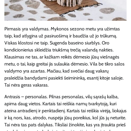
Pirmasis yra valdymas. Mykonos sezono metu yra užimtas
taip, kad atlygina už pasiruošimą ir baudžia už jo trūkumą.
Viskas klostosi ne taip. Sugenda baseino siurblys. Oro
kondicionierius skleidžia triukšmą trečią valandą nakties.
Klausimas ne tas, ar kažkam reikės dėmesio jūsų viešnagės
metu, o tai, kaip greitai jis sulaukia dėmesio. Vila be tikro salos
valdymo yra azartas. Mačiau, kad svečiai daug vakarų
praleidžia bandydami pasiekti šeimininką, esantį kitoje saloje.
Tai nėra geras vakaras.
Antrasis – personalas. Pilnas personalas, vilų sąrašų kalba,
apima daug vietos. Kartais tai reiškia namų tvarkytoją, kuri
ateina antradienį ir penktadienį. Kartais tai reiškia virėją, liokajus
ir ką nors, kas, atrodo, nuspėja jūsų poreikius, kol jūs jų neturite.
Tai nėra tas pats dalykas. Tiksliai žinokite, kas yra įtraukta prieš