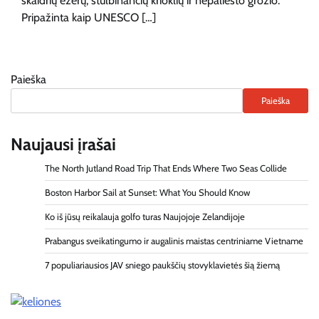
skaidrių ežerų, stulbinančių krioklių ir nepaliesto grožio.
Pripažinta kaip UNESCO […]
Paieška
Paieška
Naujausi įrašai
The North Jutland Road Trip That Ends Where Two Seas Collide
Boston Harbor Sail at Sunset: What You Should Know
Ko iš jūsų reikalauja golfo turas Naujojoje Zelandijoje
Prabangus sveikatingumo ir augalinis maistas centriniame Vietname
7 populiariausios JAV sniego paukščių stovyklavietės šią žiemą