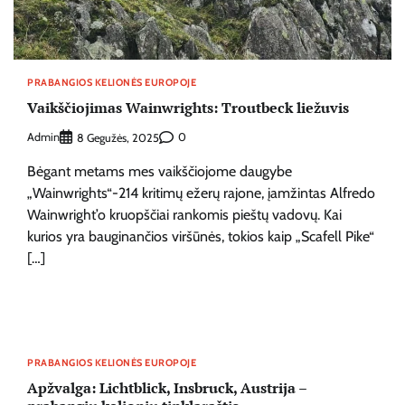
PRABANGIOS KELIONĖS EUROPOJE
Vaikščiojimas Wainwrights: Troutbeck liežuvis
Admin
0
8 Gegužės, 2025
Bėgant metams mes vaikščiojome daugybe
„Wainwrights“-214 kritimų ežerų rajone, įamžintas Alfredo
Wainwright’o kruopščiai rankomis pieštų vadovų. Kai
kurios yra bauginančios viršūnės, tokios kaip „Scafell Pike“
[…]
PRABANGIOS KELIONĖS EUROPOJE
Apžvalga: Lichtblick, Insbruck, Austrija –