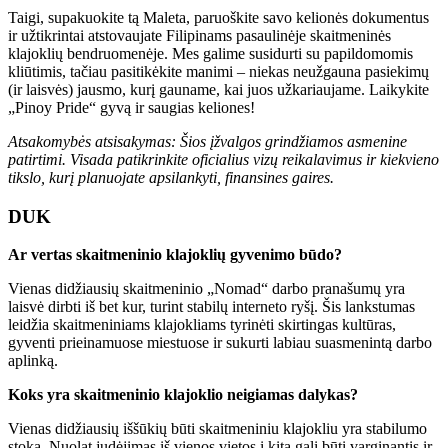
Taigi, supakuokite tą Maleta, paruoškite savo kelionės dokumentus
ir užtikrintai atstovaujate Filipinams pasaulinėje skaitmeninės
klajoklių bendruomenėje. Mes galime susidurti su papildomomis
kliūtimis, tačiau pasitikėkite manimi – niekas neužgauna pasiekimų
(ir laisvės) jausmo, kurį gauname, kai juos užkariaujame. Laikykite
„Pinoy Pride“ gyvą ir saugias keliones!
Atsakomybės atsisakymas: Šios įžvalgos grindžiamos asmenine
patirtimi. Visada patikrinkite oficialius vizų reikalavimus ir kiekvieno
tikslo, kurį planuojate apsilankyti, finansines gaires.
DUK
Ar vertas skaitmeninio klajoklių gyvenimo būdo?
Vienas didžiausių skaitmeninio „Nomad“ darbo pranašumų yra
laisvė dirbti iš bet kur, turint stabilų interneto ryšį. Šis lankstumas
leidžia skaitmeniniams klajokliams tyrinėti skirtingas kultūras,
gyventi prieinamuose miestuose ir sukurti labiau suasmenintą darbo
aplinką.
Koks yra skaitmeninio klajoklio neigiamas dalykas?
Vienas didžiausių iššūkių būti skaitmeniniu klajokliu yra stabilumo
stoka. Nuolat judėjimas iš vienos vietos į kitą gali būti varginantis ir