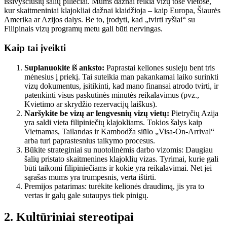
išsivysčiusių šalių piliečiai. Mums dažnai reikia vizų tose vietose,
kur skaitmeniniai klajokliai dažnai klaidžioja – kaip Europa, Šiaurės
Amerika ar Azijos dalys. Be to, įrodyti, kad „tvirti ryšiai“ su
Filipinais vizų programų metu gali būti nervingas.
Kaip tai įveikti
Suplanuokite iš anksto:
Paprastai keliones susieju bent tris
mėnesius į priekį. Tai suteikia man pakankamai laiko surinkti
vizų dokumentus, įsitikinti, kad mano finansai atrodo tvirti, ir
patenkinti visus paskutinės minutės reikalavimus (pvz.,
Kvietimo ar skrydžio rezervacijų laiškus).
Naršykite be vizų ar lengvesnių vizų vietų:
Pietryčių Azija
yra saldi vieta filipiniečių klajokliams. Tokios šalys kaip
Vietnamas, Tailandas ir Kambodža siūlo „Visa-On-Arrival“
arba turi paprastesnius taikymo procesus.
Būkite strateginiai su nuotolinėmis darbo vizomis: Daugiau
šalių pristato skaitmenines klajoklių vizas. Tyrimai, kurie gali
būti taikomi filipiniečiams ir kokie yra reikalavimai. Net jei
sąrašas mums yra trumpesnis, verta ištirti.
Premijos patarimas: turėkite kelionės draudimą, jis yra to
vertas ir galų gale sutaupys tiek pinigų.
2. Kultūriniai stereotipai