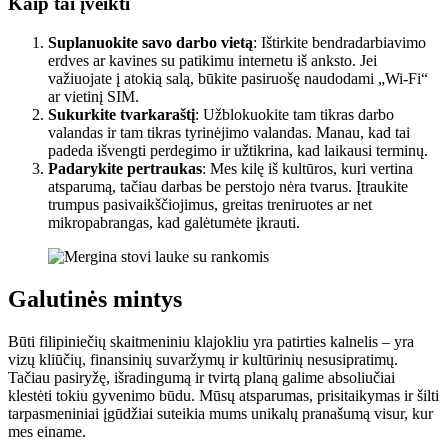
Kaip tai įveikti
Suplanuokite savo darbo vietą
: Ištirkite bendradarbiavimo
erdves ar kavines su patikimu internetu iš anksto. Jei
važiuojate į atokią salą, būkite pasiruošę naudodami „Wi-Fi“
ar vietinį SIM.
Sukurkite tvarkaraštį
: Užblokuokite tam tikras darbo
valandas ir tam tikras tyrinėjimo valandas. Manau, kad tai
padeda išvengti perdegimo ir užtikrina, kad laikausi terminų.
Padarykite pertraukas
: Mes kilę iš kultūros, kuri vertina
atsparumą, tačiau darbas be perstojo nėra tvarus. Įtraukite
trumpus pasivaikščiojimus, greitas treniruotes ar net
mikropabrangas, kad galėtumėte įkrauti.
Galutinės mintys
Būti filipiniečių skaitmeniniu klajokliu yra patirties kalnelis – yra
vizų kliūčių, finansinių suvaržymų ir kultūrinių nesusipratimų.
Tačiau pasiryžę, išradingumą ir tvirtą planą galime absoliučiai
klestėti tokiu gyvenimo būdu. Mūsų atsparumas, prisitaikymas ir šilti
tarpasmeniniai įgūdžiai suteikia mums unikalų pranašumą visur, kur
mes einame.