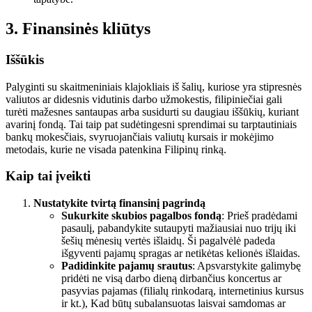
3. Finansinės kliūtys
Iššūkis
Palyginti su skaitmeniniais klajokliais iš šalių, kuriose yra stipresnės
valiutos ar didesnis vidutinis darbo užmokestis, filipiniečiai gali
turėti mažesnes santaupas arba susidurti su daugiau iššūkių, kuriant
avarinį fondą. Tai taip pat sudėtingesni sprendimai su tarptautiniais
bankų mokesčiais, svyruojančiais valiutų kursais ir mokėjimo
metodais, kurie ne visada patenkina Filipinų rinką.
Kaip tai įveikti
Nustatykite tvirtą finansinį pagrindą
Sukurkite skubios pagalbos fondą
: Prieš pradėdami
pasaulį, pabandykite sutaupyti mažiausiai nuo trijų iki
šešių mėnesių vertės išlaidų. Ši pagalvėlė padeda
išgyventi pajamų spragas ar netikėtas kelionės išlaidas.
Padidinkite pajamų srautus
: Apsvarstykite galimybę
pridėti ne visą darbo dieną dirbančius koncertus ar
pasyvias pajamas (filialų rinkodarą, internetinius kursus
ir kt.), Kad būtų subalansuotas laisvai samdomas ar