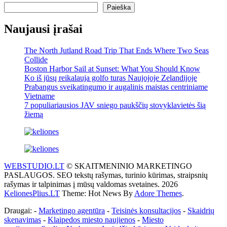
Paieška
Naujausi įrašai
The North Jutland Road Trip That Ends Where Two Seas
Collide
Boston Harbor Sail at Sunset: What You Should Know
Ko iš jūsų reikalauja golfo turas Naujojoje Zelandijoje
Prabangus sveikatingumo ir augalinis maistas centriniame
Vietname
7 populiariausios JAV sniego paukščių stovyklavietės šią
žiemą
WEBSTUDIO.LT
© SKAITMENINIO MARKETINGO
PASLAUGOS. SEO tekstų rašymas, turinio kūrimas, straipsnių
rašymas ir talpinimas į mūsų valdomas svetaines. 2026
KelionesPlius.LT
Theme: Hot News By
Adore Themes
.
Draugai: -
Marketingo agentūra
-
Teisinės konsultacijos
-
Skaidrių
skenavimas
-
Klaipedos miesto naujienos
-
Miesto