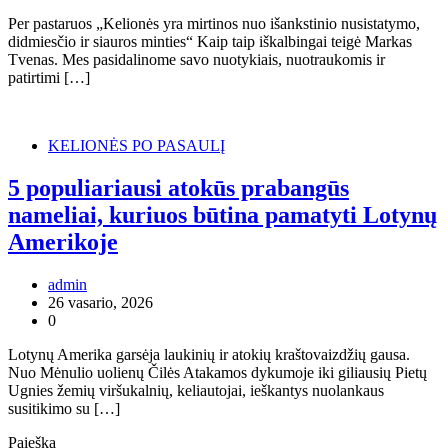
Per pastaruos „Kelionės yra mirtinos nuo išankstinio nusistatymo,
didmiesčio ir siauros minties“ Kaip taip iškalbingai teigė Markas
Tvenas. Mes pasidalinome savo nuotykiais, nuotraukomis ir
patirtimi […]
KELIONĖS PO PASAULĮ
5 populiariausi atokūs prabangūs
nameliai, kuriuos būtina pamatyti Lotynų
Amerikoje
admin
26 vasario, 2026
0
Lotynų Amerika garsėja laukinių ir atokių kraštovaizdžių gausa.
Nuo Mėnulio uolienų Čilės Atakamos dykumoje iki giliausių Pietų
Ugnies žemių viršukalnių, keliautojai, ieškantys nuolankaus
susitikimo su […]
Paieška