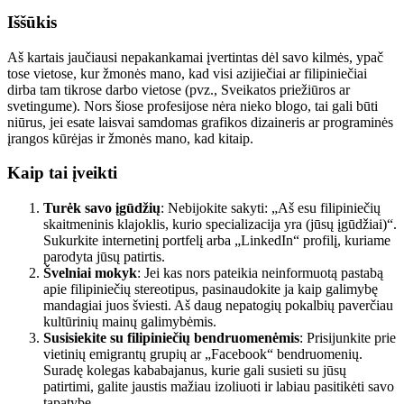
Iššūkis
Aš kartais jaučiausi nepakankamai įvertintas dėl savo kilmės, ypač
tose vietose, kur žmonės mano, kad visi azijiečiai ar filipiniečiai
dirba tam tikrose darbo vietose (pvz., Sveikatos priežiūros ar
svetingume). Nors šiose profesijose nėra nieko blogo, tai gali būti
niūrus, jei esate laisvai samdomas grafikos dizaineris ar programinės
įrangos kūrėjas ir žmonės mano, kad kitaip.
Kaip tai įveikti
Turėk savo įgūdžių
: Nebijokite sakyti: „Aš esu filipiniečių
skaitmeninis klajoklis, kurio specializacija yra (jūsų įgūdžiai)“.
Sukurkite internetinį portfelį arba „LinkedIn“ profilį, kuriame
parodyta jūsų patirtis.
Švelniai mokyk
: Jei kas nors pateikia neinformuotą pastabą
apie filipiniečių stereotipus, pasinaudokite ja kaip galimybę
mandagiai juos šviesti. Aš daug nepatogių pokalbių paverčiau
kultūrinių mainų galimybėmis.
Susisiekite su filipiniečių bendruomenėmis
: Prisijunkite prie
vietinių emigrantų grupių ar „Facebook“ bendruomenių.
Suradę kolegas kababajanus, kurie gali susieti su jūsų
patirtimi, galite jaustis mažiau izoliuoti ir labiau pasitikėti savo
tapatybe.