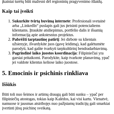
įkainiai turėtų būti mažesni dėl regioninių pragyvenimo išlaidų.
Kaip tai įveikti
Sukurkite tvirtą buvimą internete
: Profesionali svetainė
arba „LinkedIn“ puslapis gali jus įteisinti potencialiems
klientams. Įtraukite atsiliepimus, portfelio dalis ir išsamią
informaciją apie ankstesnius projektus.
Pabrėžti tarptautinę patirtį
: Jei dirbote su klientais
užsienyje, išvardykite juos (gavę leidimą), kad galėtumėte
parodyti, kad galite tvarkyti tarpkultūrinį bendradarbiavimą.
Pagrindinė laiko juostos koordinacija
: Filipiniečiai yra
garsiai pritaikomi. Parodykite, kaip tvarkote planavimą, ypač
jei valdote klientus keliose laiko juostose.
5. Emocinis ir psichinis rinkliava
Iššūkis
Būti toli nuo šeimos ir artimų draugų gali būti sunku – ypač per
filipiniečių atostogas, tokias kaip Kalėdos, kai visi kartu. Vienatvė,
namuose ir jausmas atsiribojęs nuo pažįstamų tradicijų gali smarkiai
įvertinti jūsų psichinę sveikatą.