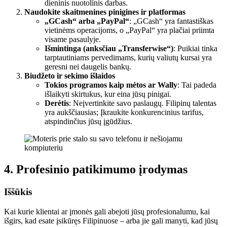
dieninis nuotolinis darbas.
Naudokite skaitmenines pinigines ir platformas
„GCash“ arba „PayPal“
: „GCash“ yra fantastiškas
vietinėms operacijoms, o „PayPal“ yra plačiai priimta
visame pasaulyje.
Išmintinga (anksčiau „Transferwise“)
: Puikiai tinka
tarptautiniams pervedimams, kurių valiutų kursai yra
geresni nei daugelis bankų.
Biudžeto ir sekimo išlaidos
Tokios programos kaip mėtos ar Wally
: Tai padeda
išlaikyti skirtukus, kur eina jūsų pinigai.
Derėtis
: Neįvertinkite savo paslaugų. Filipinų talentas
yra aukščiausias; Įkraukite konkurencinius tarifus,
atspindinčius jūsų įgūdžius.
4. Profesinio patikimumo įrodymas
Iššūkis
Kai kurie klientai ar įmonės gali abejoti jūsų profesionalumu, kai
išgirs, kad esate įsikūręs Filipinuose – arba jie gali manyti, kad jūsų