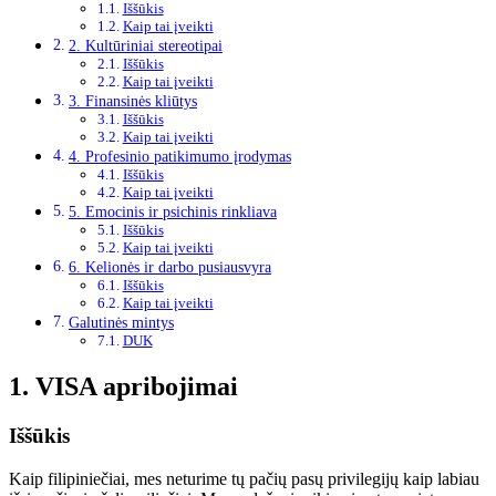
Iššūkis
Kaip tai įveikti
2. Kultūriniai stereotipai
Iššūkis
Kaip tai įveikti
3. Finansinės kliūtys
Iššūkis
Kaip tai įveikti
4. Profesinio patikimumo įrodymas
Iššūkis
Kaip tai įveikti
5. Emocinis ir psichinis rinkliava
Iššūkis
Kaip tai įveikti
6. Kelionės ir darbo pusiausvyra
Iššūkis
Kaip tai įveikti
Galutinės mintys
DUK
1. VISA apribojimai
Iššūkis
Kaip filipiniečiai, mes neturime tų pačių pasų privilegijų kaip labiau