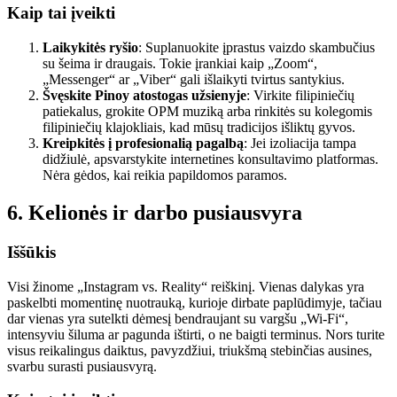
Kaip tai įveikti
Laikykitės ryšio
: Suplanuokite įprastus vaizdo skambučius
su šeima ir draugais. Tokie įrankiai kaip „Zoom“,
„Messenger“ ar „Viber“ gali išlaikyti tvirtus santykius.
Švęskite Pinoy atostogas užsienyje
: Virkite filipiniečių
patiekalus, grokite OPM muziką arba rinkitės su kolegomis
filipiniečių klajokliais, kad mūsų tradicijos išliktų gyvos.
Kreipkitės į profesionalią pagalbą
: Jei izoliacija tampa
didžiulė, apsvarstykite internetines konsultavimo platformas.
Nėra gėdos, kai reikia papildomos paramos.
6. Kelionės ir darbo pusiausvyra
Iššūkis
Visi žinome „Instagram vs. Reality“ reiškinį. Vienas dalykas yra
paskelbti momentinę nuotrauką, kurioje dirbate paplūdimyje, tačiau
dar vienas yra sutelkti dėmesį bendraujant su vargšu „Wi-Fi“,
intensyviu šiluma ar pagunda ištirti, o ne baigti terminus. Nors turite
visus reikalingus daiktus, pavyzdžiui, triukšmą stebinčias ausines,
svarbu surasti pusiausvyrą.