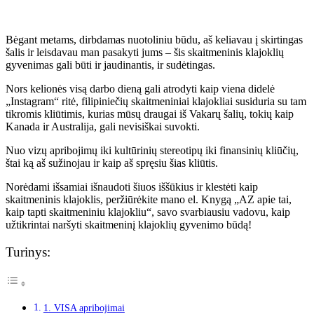
Bėgant metams, dirbdamas nuotoliniu būdu, aš keliavau į skirtingas
šalis ir leisdavau man pasakyti jums – šis skaitmeninis klajoklių
gyvenimas gali būti ir jaudinantis, ir sudėtingas.
Nors kelionės visą darbo dieną gali atrodyti kaip viena didelė
„Instagram“ ritė, filipiniečių skaitmeniniai klajokliai susiduria su tam
tikromis kliūtimis, kurias mūsų draugai iš Vakarų šalių, tokių kaip
Kanada ir Australija, gali nevisiškai suvokti.
Nuo vizų apribojimų iki kultūrinių stereotipų iki finansinių kliūčių,
štai ką aš sužinojau ir kaip aš spręsiu šias kliūtis.
Norėdami išsamiai išnaudoti šiuos iššūkius ir klestėti kaip
skaitmeninis klajoklis, peržiūrėkite mano el. Knygą „AZ apie tai,
kaip tapti skaitmeniniu klajokliu“, savo svarbiausiu vadovu, kaip
užtikrintai naršyti skaitmeninį klajoklių gyvenimo būdą!
Turinys:
1. VISA apribojimai