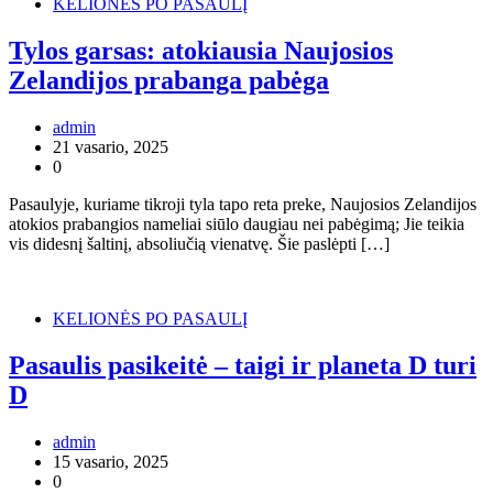
KELIONĖS PO PASAULĮ
Tylos garsas: atokiausia Naujosios
Zelandijos prabanga pabėga
admin
21 vasario, 2025
0
Pasaulyje, kuriame tikroji tyla tapo reta preke, Naujosios Zelandijos
atokios prabangios nameliai siūlo daugiau nei pabėgimą; Jie teikia
vis didesnį šaltinį, absoliučią vienatvę. Šie paslėpti […]
KELIONĖS PO PASAULĮ
Pasaulis pasikeitė – taigi ir planeta D turi
D
admin
15 vasario, 2025
0