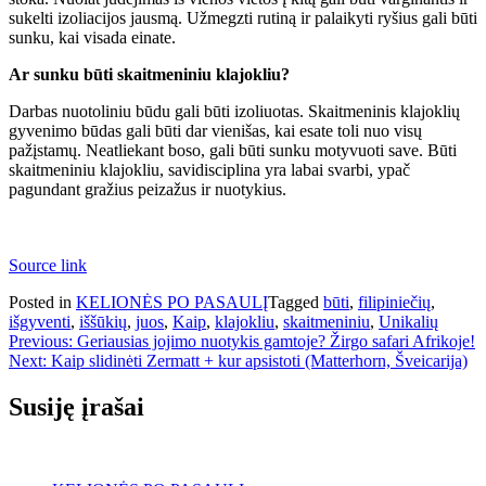
sukelti izoliacijos jausmą. Užmegzti rutiną ir palaikyti ryšius gali būti
sunku, kai visada einate.
Ar sunku būti skaitmeniniu klajokliu?
Darbas nuotoliniu būdu gali būti izoliuotas. Skaitmeninis klajoklių
gyvenimo būdas gali būti dar vienišas, kai esate toli nuo visų
pažįstamų. Neatliekant boso, gali būti sunku motyvuoti save. Būti
skaitmeniniu klajokliu, savidisciplina yra labai svarbi, ypač
pagundant gražius peizažus ir nuotykius.
Source link
Posted in
KELIONĖS PO PASAULĮ
Tagged
būti
,
filipiniečių
,
išgyventi
,
iššūkių
,
juos
,
Kaip
,
klajokliu
,
skaitmeniniu
,
Unikalių
Navigacija
Previous:
Geriausias jojimo nuotykis gamtoje? Žirgo safari Afrikoje!
Next:
Kaip slidinėti Zermatt + kur apsistoti (Matterhorn, Šveicarija)
tarp
įrašų
Susiję įrašai