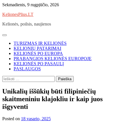
Skip
Sekmadienis, 9 rugpjūčio, 2026
to
KelionesPlius.LT
content
Kelionės, poilsis, naujienos
TURIZMAS IR KELIONĖS
KELIONIŲ PATARIMAI
KELIONĖS PO EUROPA
PRABANGIOS KELIONĖS EUROPOJE
KELIONĖS PO PASAULĮ
PASLAUGOS
Ieškoti:
Unikalių iššūkių būti filipiniečių
skaitmeniniu klajokliu ir kaip juos
išgyventi
Posted on
18 vasario, 2025